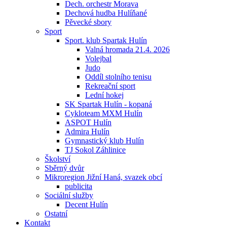
Dech. orchestr Morava
Dechová hudba Hulíňané
Pěvecké sbory
Sport
Sport. klub Spartak Hulín
Valná hromada 21.4. 2026
Volejbal
Judo
Oddíl stolního tenisu
Rekreační sport
Lední hokej
SK Spartak Hulín - kopaná
Cykloteam MXM Hulín
ASPOT Hulín
Admira Hulín
Gymnastický klub Hulín
TJ Sokol Záhlinice
Školství
Sběrný dvůr
Mikroregion Jižní Haná, svazek obcí
publicita
Sociální služby
Decent Hulín
Ostatní
Kontakt