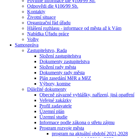
Povinné informace dle §106⁄99 Sb.
Odpovědi dle §106⁄99 Sb.
Kontakty
Životní situace
Organizační řád úřadu
Hlášení rozhlasu - informace od města až k Vám
Nabídka Úřadu práce
Volby
Samospráva
Zastupitelstvo, Rada
Složení zastupitelstva
Dokumenty zastupitelstva
Složení rady města
Dokumenty rady města
Plán zasedání MěR a MěZ
Výbory, komise
Důležité dokumenty
Obecně závazné vyhlášky, nařízení, jiná opatření
Veřejné zakázky
Profil zadavatele
Územní plán
Územní studie
Informace podle zákona o střetu zájmu
Program rozvoje města
program na aktuální období 2021-2028