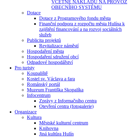
VČETNĚ NÁKLADŮ NA PROVOZ
OBECNÍHO SYSTÉMU
Dotace
Dotace z Programového fondu města
Finanční podpora z rozpočtu města Hulína k
zajištění financování a na rozvoj sociálních
služeb
Publicita projektů
Revitalizace náměstí
Hospodaření města
Hospodaření sdružení obcí
Odpadové hospodářství
Pro turisty
Koupaliště
Kostel sv. Václava a fara
Románský portál
Muzeum Františka Skopalíka
Infocentrum
Zprávy z Informačního centra
Otevření centra (fotogalerie)
Organizace
Kultura
Městské kulturní centrum
Knihovna
Jiná kultůra Hulín