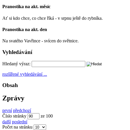
Pranostika na akt. měsíc
Ať si kdo chce, co chce říká - v srpnu ještě do rybníka.
Pranostika na akt. den
Na svatého Vavřince - svícen do světnice.
Vyhledávání
Hledaný výraz:
rozšířené vyhledávání ...
Obsah
Zprávy
první
předchozí
Číslo stránky
ze
100
další
poslední
Počet na stránku