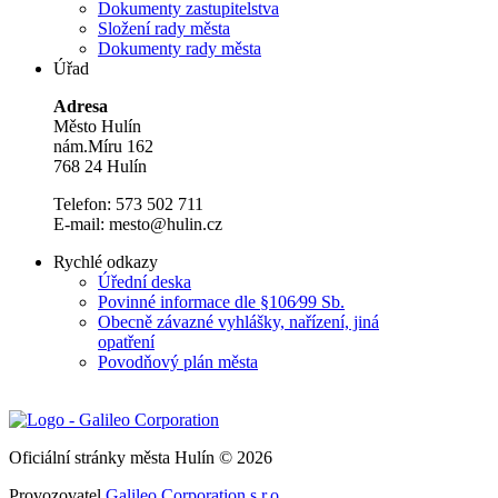
Dokumenty zastupitelstva
Složení rady města
Dokumenty rady města
Úřad
Adresa
Město Hulín
nám.Míru 162
768 24 Hulín
Telefon: 573 502 711
E-mail: mesto@hulin.cz
Rychlé odkazy
Úřední deska
Povinné informace dle §106⁄99 Sb.
Obecně závazné vyhlášky, nařízení, jiná
opatření
Povodňový plán města
Oficiální stránky města Hulín © 2026
Provozovatel
Galileo Corporation s.r.o.