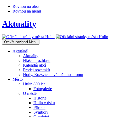
Rovnou na obsah
Rovnou na menu
Aktuality
Otevřit navigaci
Menu
Aktuálně
Aktuality
Hlášení rozhlasu
Kalendář akcí
Prodej pozemků
Hody, Rozsvícení vánočního stromu
Město
Hulín 800 let
Fotogalerie
O městě
Historie
Hulín v tisku
Příroda
Symboly
O radnici