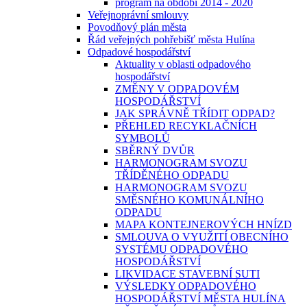
program na období 2014 - 2020
Veřejnoprávní smlouvy
Povodňový plán města
Řád veřejných pohřebišť města Hulína
Odpadové hospodářství
Aktuality v oblasti odpadového
hospodářství
ZMĚNY V ODPADOVÉM
HOSPODÁŘSTVÍ
JAK SPRÁVNĚ TŘÍDIT ODPAD?
PŘEHLED RECYKLAČNÍCH
SYMBOLŮ
SBĚRNÝ DVŮR
HARMONOGRAM SVOZU
TŘÍDĚNÉHO ODPADU
HARMONOGRAM SVOZU
SMĚSNÉHO KOMUNÁLNÍHO
ODPADU
MAPA KONTEJNEROVÝCH HNÍZD
SMLOUVA O VYUŽITÍ OBECNÍHO
SYSTÉMU ODPADOVÉHO
HOSPODÁŘSTVÍ
LIKVIDACE STAVEBNÍ SUTI
VÝSLEDKY ODPADOVÉHO
HOSPODÁŘSTVÍ MĚSTA HULÍNA