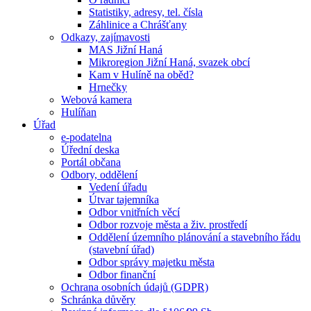
Statistiky, adresy, tel. čísla
Záhlinice a Chrášťany
Odkazy, zajímavosti
MAS Jižní Haná
Mikroregion Jižní Haná, svazek obcí
Kam v Hulíně na oběd?
Hrnečky
Webová kamera
Hulíňan
Úřad
e-podatelna
Úřední deska
Portál občana
Odbory, oddělení
Vedení úřadu
Útvar tajemníka
Odbor vnitřních věcí
Odbor rozvoje města a živ. prostředí
Oddělení územního plánování a stavebního řádu
(stavební úřad)
Odbor správy majetku města
Odbor finanční
Ochrana osobních údajů (GDPR)
Schránka důvěry