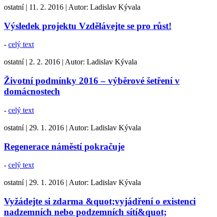
ostatní
|
11. 2. 2016
|
Autor:
Ladislav Kývala
Výsledek projektu Vzdělávejte se pro růst!
-
celý text
ostatní
|
2. 2. 2016
|
Autor:
Ladislav Kývala
Životní podmínky 2016 – výběrové šetření v
domácnostech
-
celý text
ostatní
|
29. 1. 2016
|
Autor:
Ladislav Kývala
Regenerace náměstí pokračuje
-
celý text
ostatní
|
29. 1. 2016
|
Autor:
Ladislav Kývala
Vyžádejte si zdarma &quot;vyjádření o existenci
nadzemních nebo podzemních sítí&quot;