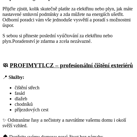
Přijďte zjistit, kolik skutečně platíte za elektřinu nebo plyn, jak máte
nastavené smluvní podmínky a zda můžete na energiích ušetřit.
Odborní poradci vám vše jednoduše vysvětlí a poradí s možnostmi
úspor.
S sebou si přineste poslední vyúčtování za elektřinu nebo
plyn.Poradenství je zdarma a zcela nezávazné.
🧼
PROFIMYTI.CZ – profesionální čištění exteriérů
📍
Služby:
čištění střech
fasád
dlažeb
chodníků
příjezdových cest
✨ Odstraníme řasy a nečistoty a navrátíme vašemu domu i okolí
svěží vzhled.
🏠 Dopřejte svému domovu nový život bez námahy.