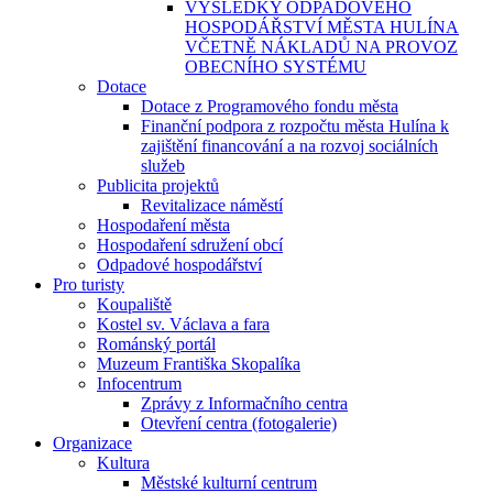
VÝSLEDKY ODPADOVÉHO
HOSPODÁŘSTVÍ MĚSTA HULÍNA
VČETNĚ NÁKLADŮ NA PROVOZ
OBECNÍHO SYSTÉMU
Dotace
Dotace z Programového fondu města
Finanční podpora z rozpočtu města Hulína k
zajištění financování a na rozvoj sociálních
služeb
Publicita projektů
Revitalizace náměstí
Hospodaření města
Hospodaření sdružení obcí
Odpadové hospodářství
Pro turisty
Koupaliště
Kostel sv. Václava a fara
Románský portál
Muzeum Františka Skopalíka
Infocentrum
Zprávy z Informačního centra
Otevření centra (fotogalerie)
Organizace
Kultura
Městské kulturní centrum