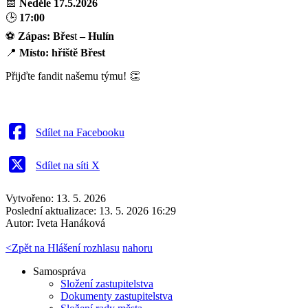
📅
Neděle 17.5.2026
🕒
17:00
⚽
Zápas: Břes
t
– Hulín
📍
Místo:
hřiště Břest
Přijďte fandit našemu týmu! 👏
Sdílet na Facebooku
Sdílet na síti X
Vytvořeno: 13. 5. 2026
Poslední aktualizace: 13. 5. 2026 16:29
Autor:
Iveta Hanáková
<
Zpět na Hlášení rozhlasu
nahoru
Samospráva
Složení zastupitelstva
Dokumenty zastupitelstva