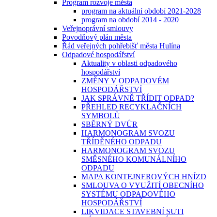
Program rozvoje města
program na aktuální období 2021-2028
program na období 2014 - 2020
Veřejnoprávní smlouvy
Povodňový plán města
Řád veřejných pohřebišť města Hulína
Odpadové hospodářství
Aktuality v oblasti odpadového
hospodářství
ZMĚNY V ODPADOVÉM
HOSPODÁŘSTVÍ
JAK SPRÁVNĚ TŘÍDIT ODPAD?
PŘEHLED RECYKLAČNÍCH
SYMBOLŮ
SBĚRNÝ DVŮR
HARMONOGRAM SVOZU
TŘÍDĚNÉHO ODPADU
HARMONOGRAM SVOZU
SMĚSNÉHO KOMUNÁLNÍHO
ODPADU
MAPA KONTEJNEROVÝCH HNÍZD
SMLOUVA O VYUŽITÍ OBECNÍHO
SYSTÉMU ODPADOVÉHO
HOSPODÁŘSTVÍ
LIKVIDACE STAVEBNÍ SUTI