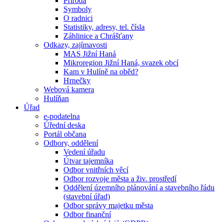
Příroda
Symboly
O radnici
Statistiky, adresy, tel. čísla
Záhlinice a Chrášťany
Odkazy, zajímavosti
MAS Jižní Haná
Mikroregion Jižní Haná, svazek obcí
Kam v Hulíně na oběd?
Hrnečky
Webová kamera
Hulíňan
Úřad
e-podatelna
Úřední deska
Portál občana
Odbory, oddělení
Vedení úřadu
Útvar tajemníka
Odbor vnitřních věcí
Odbor rozvoje města a živ. prostředí
Oddělení územního plánování a stavebního řádu
(stavební úřad)
Odbor správy majetku města
Odbor finanční