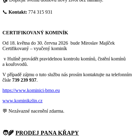
📞
Kontakt:
774 315 931
CERTIFIKOVANÝ KOMINÍK
Od 18. května do 30. června 2026 bude Miroslav Majíček
Certifikovaný – vyučený kominík
v Hulíně provádět pravidelnou kontrolu komínů, čistění komínů
a kouřovodů.
V případě zájmu o tuto službu nás prosím kontaktujte na telefonním
čísle
739 239 937
.
https://www.kominici-brno.eu
www.kominikzlin.cz
💬 Nezávazné nacenění zdarma.
🧑‍🌾
PRODEJ PANA KŘAPY