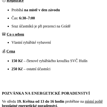
🕕
Registrace
Probíhá
na místě v den závodu
Čas:
6:30–7:00
Sraz účastníků je při prezenci na Grádě
🎒
Co s sebou
Vlastní rybářské vybavení
💰
Cena
150 Kč
– členové rybářského kroužku SVČ Hulín
250 Kč
– ostatní účastníci
POZVÁNKA NA ENERGETICKÉ PORADENSTVÍ
Ve středu
19. Května
od 13 do 16 hodin
proběhne na
místní poště
bezplatné energetické poradenství
.