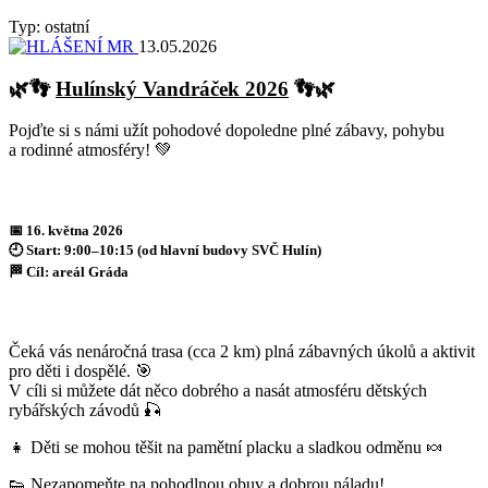
Typ: ostatní
13.05.2026
🌿👣
Hulínský Vandráček 2026
👣🌿
Pojďte si s námi užít pohodové dopoledne plné zábavy, pohybu
a rodinné atmosféry! 💚
📅 16. května 2026
🕘 Start: 9:00–10:15 (od hlavní budovy SVČ Hulín)
🏁 Cíl: areál Gráda
Čeká vás nenáročná trasa (cca 2 km) plná zábavných úkolů a aktivit
pro děti i dospělé. 🎯
V cíli si můžete dát něco dobrého a nasát atmosféru dětských
rybářských závodů 🎣
👧 Děti se mohou těšit na pamětní placku a sladkou odměnu 🍬
👟 Nezapomeňte na pohodlnou obuv a dobrou náladu!