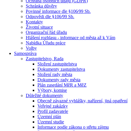
Ochrana osobních údajů (GDPR)
Schránka důvěry
Povinné informace dle §106⁄99 Sb.
Odpovědi dle §106⁄99 Sb.
Kontakty
Životní situace
Organizační řád úřadu
Hlášení rozhlasu - informace od města až k Vám
Nabídka Úřadu práce
Volby
Samospráva
Zastupitelstvo, Rada
Složení zastupitelstva
Dokumenty zastupitelstva
Složení rady města
Dokumenty rady města
Plán zasedání MěR a MěZ
Výbory, komise
Důležité dokumenty
Obecně závazné vyhlášky, nařízení, jiná opatření
Veřejné zakázky
Profil zadavatele
Územní plán
Územní studie
Informace podle zákona o střetu zájmu