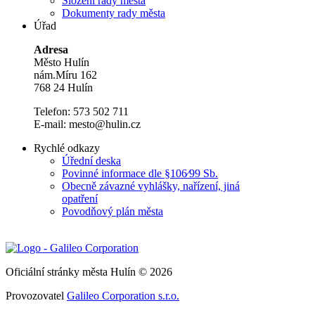
Složení rady města
Dokumenty rady města
Úřad
Adresa
Město Hulín
nám.Míru 162
768 24 Hulín
Telefon: 573 502 711
E-mail: mesto@hulin.cz
Rychlé odkazy
Úřední deska
Povinné informace dle §106⁄99 Sb.
Obecně závazné vyhlášky, nařízení, jiná
opatření
Povodňový plán města
Oficiální stránky města Hulín © 2026
Provozovatel
Galileo Corporation s.r.o.