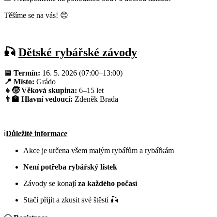
Těšíme se na vás! 😊
🎣
Dětské rybářské závody
📅 Termín:
16. 5. 2026 (07:00–13:00)
📍 Místo:
Grádo
👧🧒 Věková skupina:
6–15 let
👨‍🏫 Hlavní vedoucí:
Zdeněk Brada
ℹ️
Důležité informace
Akce je určena všem malým rybářům a rybářkám
Není potřeba rybářský lístek
Závody se konají
za každého počasí
Stačí přijít a zkusit své štěstí 🎣