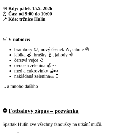
📅
Kdy:
pátek 15.5. 2026
⏰
Čas:
od 9:00 do 10:00
📍
Kde:
tržnice Hulín
🛒
V nabídce:
brambory 🥔, nový česnek 🧄, cibule 🧅
jablka 🍎, hrušky 🍐, jahody 🍓
čerstvá vejce 🥚
ovoce a zelenina 🍎🥕
med a cukrovinky 🍯🍬
nakládaná zelenina🥒🫙
... a mnoho dalšího
⚽
Fotbalový zápas – pozvánka
Spartak Hulín zve všechny fanoušky na utkání mužů.