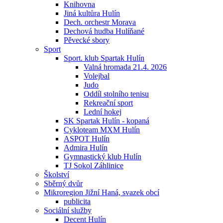
Knihovna
Jiná kultůra Hulín
Dech. orchestr Morava
Dechová hudba Hulíňané
Pěvecké sbory
Sport
Sport. klub Spartak Hulín
Valná hromada 21.4. 2026
Volejbal
Judo
Oddíl stolního tenisu
Rekreační sport
Lední hokej
SK Spartak Hulín - kopaná
Cykloteam MXM Hulín
ASPOT Hulín
Admira Hulín
Gymnastický klub Hulín
TJ Sokol Záhlinice
Školství
Sběrný dvůr
Mikroregion Jižní Haná, svazek obcí
publicita
Sociální služby
Decent Hulín