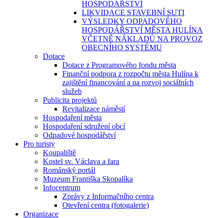
HOSPODÁŘSTVÍ
LIKVIDACE STAVEBNÍ SUTI
VÝSLEDKY ODPADOVÉHO
HOSPODÁŘSTVÍ MĚSTA HULÍNA
VČETNĚ NÁKLADŮ NA PROVOZ
OBECNÍHO SYSTÉMU
Dotace
Dotace z Programového fondu města
Finanční podpora z rozpočtu města Hulína k
zajištění financování a na rozvoj sociálních
služeb
Publicita projektů
Revitalizace náměstí
Hospodaření města
Hospodaření sdružení obcí
Odpadové hospodářství
Pro turisty
Koupaliště
Kostel sv. Václava a fara
Románský portál
Muzeum Františka Skopalíka
Infocentrum
Zprávy z Informačního centra
Otevření centra (fotogalerie)
Organizace