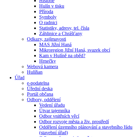
Historie
Hulín v tisku
Příroda
Symboly
O radnici
Statistiky, adresy, tel. čísla
Záhlinice a Chrášťany
Odkazy, zajímavosti
MAS Jižní Haná
Mikroregion Jižní Haná, svazek obcí
Kam v Hulíně na oběd?
Hrnečky
Webová kamera
Hulíňan
Úřad
e-podatelna
Úřední deska
Portál občana
Odbory, oddělení
Vedení úřadu
Útvar tajemníka
Odbor vnitřních věcí
Odbor rozvoje města a živ. prostředí
Oddělení územního plánování a stavebního řádu
(stavební úřad)