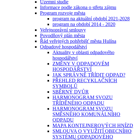
Územní studie
Informace podle zákona o střetu zájmu
Program rozvoje města
program na aktuální období 2021-2028
program na období 2014 - 2020
Veřejnoprávní smlouvy
Povodňový plán města
Řád veřejných pohřebišť města Hulína
Odpadové hospodářství
Aktuality v oblasti odpadového
hospodářství
ZMĚNY V ODPADOVÉM
HOSPODÁŘSTVÍ
JAK SPRÁVNĚ TŘÍDIT ODPAD?
PŘEHLED RECYKLAČNÍCH
SYMBOLŮ
SBĚRNÝ DVŮR
HARMONOGRAM SVOZU
TŘÍDĚNÉHO ODPADU
HARMONOGRAM SVOZU
SMĚSNÉHO KOMUNÁLNÍHO
ODPADU
MAPA KONTEJNEROVÝCH HNÍZD
SMLOUVA O VYUŽITÍ OBECNÍHO
SYSTÉMU ODPADOVÉHO