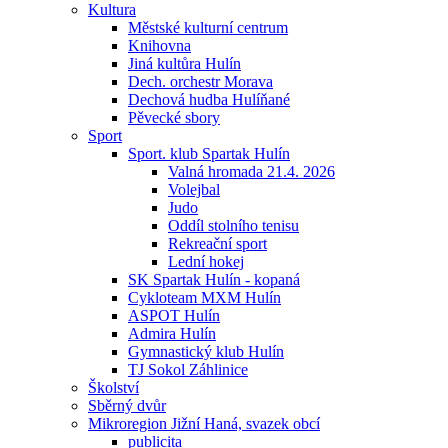
Kultura
Městské kulturní centrum
Knihovna
Jiná kultůra Hulín
Dech. orchestr Morava
Dechová hudba Hulíňané
Pěvecké sbory
Sport
Sport. klub Spartak Hulín
Valná hromada 21.4. 2026
Volejbal
Judo
Oddíl stolního tenisu
Rekreační sport
Lední hokej
SK Spartak Hulín - kopaná
Cykloteam MXM Hulín
ASPOT Hulín
Admira Hulín
Gymnastický klub Hulín
TJ Sokol Záhlinice
Školství
Sběrný dvůr
Mikroregion Jižní Haná, svazek obcí
publicita