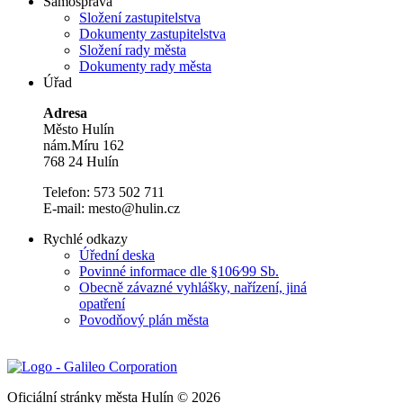
Samospráva
Složení zastupitelstva
Dokumenty zastupitelstva
Složení rady města
Dokumenty rady města
Úřad
Adresa
Město Hulín
nám.Míru 162
768 24 Hulín
Telefon: 573 502 711
E-mail: mesto@hulin.cz
Rychlé odkazy
Úřední deska
Povinné informace dle §106⁄99 Sb.
Obecně závazné vyhlášky, nařízení, jiná
opatření
Povodňový plán města
Oficiální stránky města Hulín © 2026