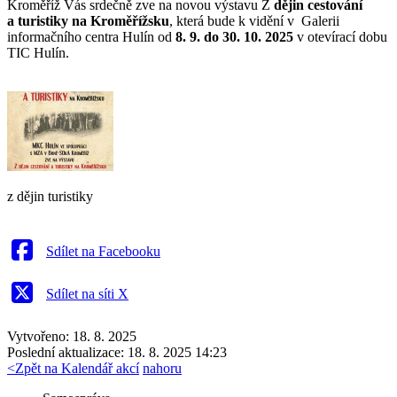
Kroměříž Vás srdečně zve na novou výstavu Z
dějin cestování
a turistiky na Kroměřížsku
, která bude k vidění v Galerii
informačního centra Hulín od
8. 9. do 30. 10. 2025
v otevírací dobu
TIC Hulín.
z dějin turistiky
Sdílet na Facebooku
Sdílet na síti X
Vytvořeno: 18. 8. 2025
Poslední aktualizace: 18. 8. 2025 14:23
<
Zpět na Kalendář akcí
nahoru