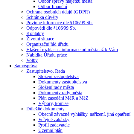
Odbor správy majetku města
Odbor finanční
Ochrana osobních údajů (GDPR)
Schránka důvěry
Povinné informace dle §106⁄99 Sb.
Odpovědi dle §106⁄99 Sb.
Kontakty
Životní situace
Organizační řád úřadu
Hlášení rozhlasu - informace od města až k Vám
Nabídka Úřadu práce
Volby
Samospráva
Zastupitelstvo, Rada
Složení zastupitelstva
Dokumenty zastupitelstva
Složení rady města
Dokumenty rady města
Plán zasedání MěR a MěZ
Výbory, komise
Důležité dokumenty
Obecně závazné vyhlášky, nařízení, jiná opatření
Veřejné zakázky
Profil zadavatele
Územní plán