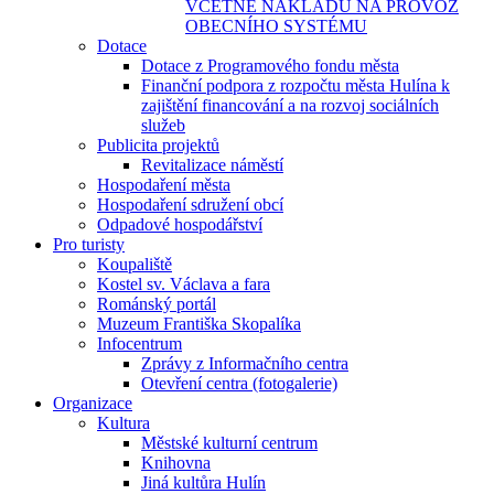
VČETNĚ NÁKLADŮ NA PROVOZ
OBECNÍHO SYSTÉMU
Dotace
Dotace z Programového fondu města
Finanční podpora z rozpočtu města Hulína k
zajištění financování a na rozvoj sociálních
služeb
Publicita projektů
Revitalizace náměstí
Hospodaření města
Hospodaření sdružení obcí
Odpadové hospodářství
Pro turisty
Koupaliště
Kostel sv. Václava a fara
Románský portál
Muzeum Františka Skopalíka
Infocentrum
Zprávy z Informačního centra
Otevření centra (fotogalerie)
Organizace
Kultura
Městské kulturní centrum
Knihovna
Jiná kultůra Hulín