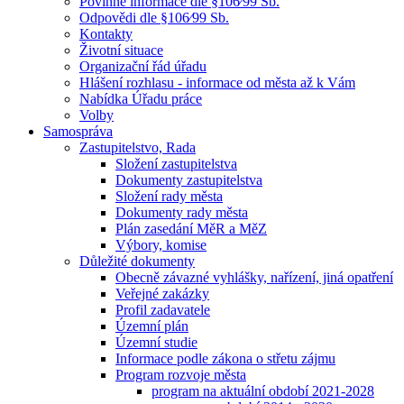
Povinné informace dle §106⁄99 Sb.
Odpovědi dle §106⁄99 Sb.
Kontakty
Životní situace
Organizační řád úřadu
Hlášení rozhlasu - informace od města až k Vám
Nabídka Úřadu práce
Volby
Samospráva
Zastupitelstvo, Rada
Složení zastupitelstva
Dokumenty zastupitelstva
Složení rady města
Dokumenty rady města
Plán zasedání MěR a MěZ
Výbory, komise
Důležité dokumenty
Obecně závazné vyhlášky, nařízení, jiná opatření
Veřejné zakázky
Profil zadavatele
Územní plán
Územní studie
Informace podle zákona o střetu zájmu
Program rozvoje města
program na aktuální období 2021-2028