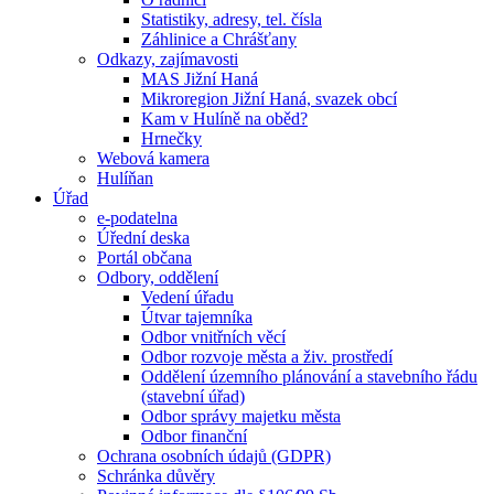
Statistiky, adresy, tel. čísla
Záhlinice a Chrášťany
Odkazy, zajímavosti
MAS Jižní Haná
Mikroregion Jižní Haná, svazek obcí
Kam v Hulíně na oběd?
Hrnečky
Webová kamera
Hulíňan
Úřad
e-podatelna
Úřední deska
Portál občana
Odbory, oddělení
Vedení úřadu
Útvar tajemníka
Odbor vnitřních věcí
Odbor rozvoje města a živ. prostředí
Oddělení územního plánování a stavebního řádu
(stavební úřad)
Odbor správy majetku města
Odbor finanční
Ochrana osobních údajů (GDPR)
Schránka důvěry