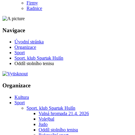
Firmy
Radnice
Navigace
Úvodní stránka
Organizace
Sport
Sport. klub Spartak Hulín
Oddíl stolního tenisu
Organizace
Kultura
Sport
Sport. klub Spartak Hulín
Valná hromada 21.4. 2026
Volejbal
Judo
Oddíl stolního tenisu