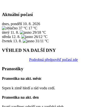
Aktuální počasí
dnes, pondělí 10. 8. 2026
37 °C
17 °C
úterý
11. 8.
29/18 °C
středa
12. 8.
26/12 °C
čtvrtek
13. 8.
31/11 °C
VÝHLED NA DALŠÍ DNY
Podrobná předpověď počasí zde
Pranostiky
Pranostika na akt. měsíc
Srpen k zimě hledí a rád vodu cedí.
Pranostika na akt. den
Svatý vavřinec odnáší srp a zapřahá pluh.