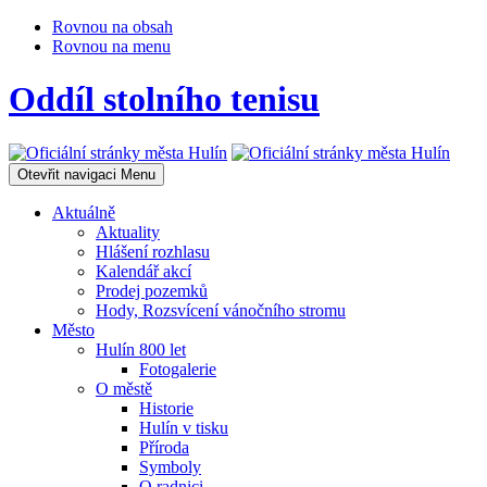
Rovnou na obsah
Rovnou na menu
Oddíl stolního tenisu
Otevřit navigaci
Menu
Aktuálně
Aktuality
Hlášení rozhlasu
Kalendář akcí
Prodej pozemků
Hody, Rozsvícení vánočního stromu
Město
Hulín 800 let
Fotogalerie
O městě
Historie
Hulín v tisku
Příroda
Symboly
O radnici