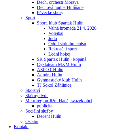
Dech. orchestr Morava
Dechová hudba Hulíňané
Pěvecké sbory
Sport
Sport. klub Spartak Hulín
Valná hromada 21.4. 2026
Volejbal
Judo
Oddíl stolního tenisu
Rekreační sport
Lední hokej
SK Spartak Hulín - kopaná
Cykloteam MXM Hulín
ASPOT Hulín
Admira Hulín
Gymnastický klub Hulín
TJ Sokol Záhlinice
Školství
Sběrný dvůr
Mikroregion Jižní Haná, svazek obcí
publicita
Sociální služby
Decent Hulín
Ostatní
Kontakt