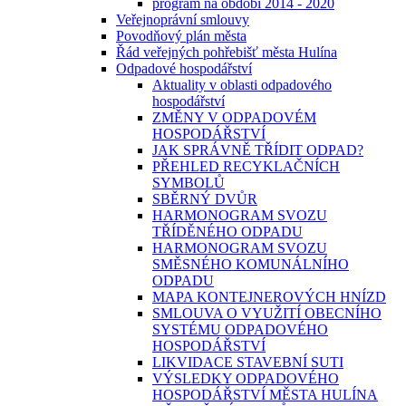
program na období 2014 - 2020
Veřejnoprávní smlouvy
Povodňový plán města
Řád veřejných pohřebišť města Hulína
Odpadové hospodářství
Aktuality v oblasti odpadového
hospodářství
ZMĚNY V ODPADOVÉM
HOSPODÁŘSTVÍ
JAK SPRÁVNĚ TŘÍDIT ODPAD?
PŘEHLED RECYKLAČNÍCH
SYMBOLŮ
SBĚRNÝ DVŮR
HARMONOGRAM SVOZU
TŘÍDĚNÉHO ODPADU
HARMONOGRAM SVOZU
SMĚSNÉHO KOMUNÁLNÍHO
ODPADU
MAPA KONTEJNEROVÝCH HNÍZD
SMLOUVA O VYUŽITÍ OBECNÍHO
SYSTÉMU ODPADOVÉHO
HOSPODÁŘSTVÍ
LIKVIDACE STAVEBNÍ SUTI
VÝSLEDKY ODPADOVÉHO
HOSPODÁŘSTVÍ MĚSTA HULÍNA