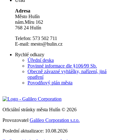
Úřad
Adresa
Město Hulín
nám.Míru 162
768 24 Hulín
Telefon: 573 502 711
E-mail: mesto@hulin.cz
Rychlé odkazy
Úřední deska
Povinné informace dle §106⁄99 Sb.
Obecně závazné vyhlášky, nařízení, jiná
opatření
Povodňový plán města
Oficiální stránky města Hulín © 2026
Provozovatel
Galileo Corporation s.r.o.
Poslední aktualizace: 10.08.2026