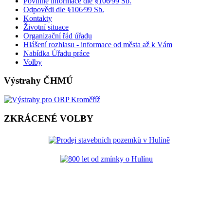
Povinné informace dle §106⁄99 Sb.
Odpovědi dle §106⁄99 Sb.
Kontakty
Životní situace
Organizační řád úřadu
Hlášení rozhlasu - informace od města až k Vám
Nabídka Úřadu práce
Volby
Výstrahy ČHMÚ
ZKRÁCENÉ VOLBY