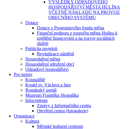
VÝSLEDKY ODPADOVÉHO
HOSPODÁŘSTVÍ MĚSTA HULÍNA
VČETNĚ NÁKLADŮ NA PROVOZ
OBECNÍHO SYSTÉMU
Dotace
Dotace z Programového fondu města
Finanční podpora z rozpočtu města Hulína k
zajištění financování a na rozvoj sociálních
služeb
Publicita projektů
Revitalizace náměstí
Hospodaření města
Hospodaření sdružení obcí
Odpadové hospodářství
Pro turisty
Koupaliště
Kostel sv. Václava a fara
Románský portál
Muzeum Františka Skopalíka
Infocentrum
Zprávy z Informačního centra
Otevření centra (fotogalerie)
Organizace
Kultura
Městské kulturní centrum