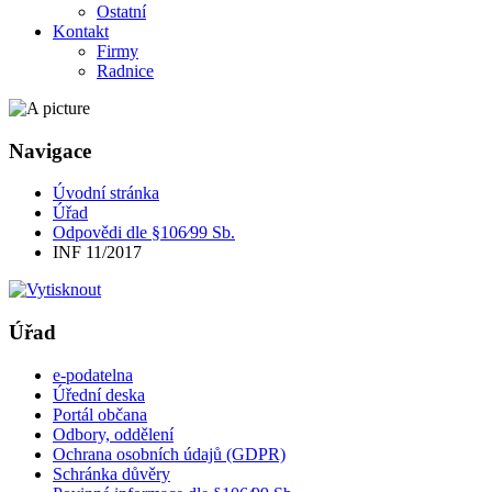
Ostatní
Kontakt
Firmy
Radnice
Navigace
Úvodní stránka
Úřad
Odpovědi dle §106⁄99 Sb.
INF 11/2017
Úřad
e-podatelna
Úřední deska
Portál občana
Odbory, oddělení
Ochrana osobních údajů (GDPR)
Schránka důvěry