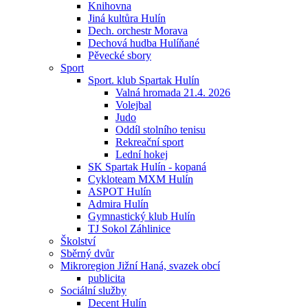
Knihovna
Jiná kultůra Hulín
Dech. orchestr Morava
Dechová hudba Hulíňané
Pěvecké sbory
Sport
Sport. klub Spartak Hulín
Valná hromada 21.4. 2026
Volejbal
Judo
Oddíl stolního tenisu
Rekreační sport
Lední hokej
SK Spartak Hulín - kopaná
Cykloteam MXM Hulín
ASPOT Hulín
Admira Hulín
Gymnastický klub Hulín
TJ Sokol Záhlinice
Školství
Sběrný dvůr
Mikroregion Jižní Haná, svazek obcí
publicita
Sociální služby
Decent Hulín