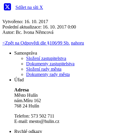
Sdílet na síti X
Vytvořeno: 16. 10. 2017
Poslední aktualizace: 16. 10. 2017 0:00
Autor:
Bc. Ivona Němcová
<
Zpět na Odpovědi dle §106⁄99 Sb.
nahoru
Samospráva
Složení zastupitelstva
Dokumenty zastupitelstva
Složení rady města
Dokumenty rady města
Úřad
Adresa
Město Hulín
nám.Míru 162
768 24 Hulín
Telefon: 573 502 711
E-mail: mesto@hulin.cz
Rychlé odkazy