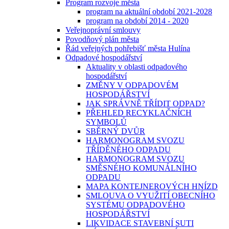
Program rozvoje města
program na aktuální období 2021-2028
program na období 2014 - 2020
Veřejnoprávní smlouvy
Povodňový plán města
Řád veřejných pohřebišť města Hulína
Odpadové hospodářství
Aktuality v oblasti odpadového
hospodářství
ZMĚNY V ODPADOVÉM
HOSPODÁŘSTVÍ
JAK SPRÁVNĚ TŘÍDIT ODPAD?
PŘEHLED RECYKLAČNÍCH
SYMBOLŮ
SBĚRNÝ DVŮR
HARMONOGRAM SVOZU
TŘÍDĚNÉHO ODPADU
HARMONOGRAM SVOZU
SMĚSNÉHO KOMUNÁLNÍHO
ODPADU
MAPA KONTEJNEROVÝCH HNÍZD
SMLOUVA O VYUŽITÍ OBECNÍHO
SYSTÉMU ODPADOVÉHO
HOSPODÁŘSTVÍ
LIKVIDACE STAVEBNÍ SUTI