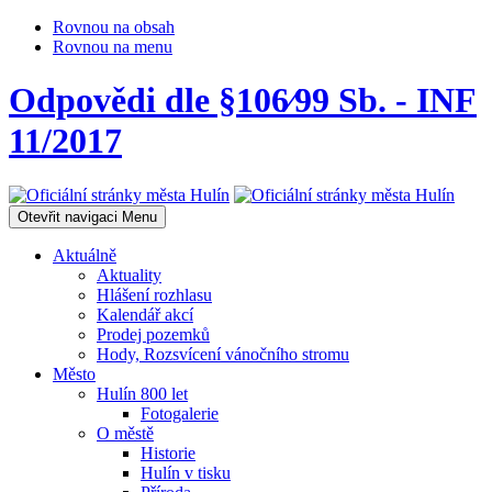
Rovnou na obsah
Rovnou na menu
Odpovědi dle §106⁄99 Sb. - INF
11/2017
Otevřit navigaci
Menu
Aktuálně
Aktuality
Hlášení rozhlasu
Kalendář akcí
Prodej pozemků
Hody, Rozsvícení vánočního stromu
Město
Hulín 800 let
Fotogalerie
O městě
Historie
Hulín v tisku