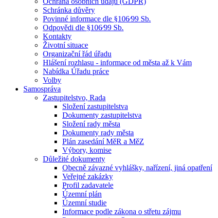
Ochrana osobních údajů (GDPR)
Schránka důvěry
Povinné informace dle §106⁄99 Sb.
Odpovědi dle §106⁄99 Sb.
Kontakty
Životní situace
Organizační řád úřadu
Hlášení rozhlasu - informace od města až k Vám
Nabídka Úřadu práce
Volby
Samospráva
Zastupitelstvo, Rada
Složení zastupitelstva
Dokumenty zastupitelstva
Složení rady města
Dokumenty rady města
Plán zasedání MěR a MěZ
Výbory, komise
Důležité dokumenty
Obecně závazné vyhlášky, nařízení, jiná opatření
Veřejné zakázky
Profil zadavatele
Územní plán
Územní studie
Informace podle zákona o střetu zájmu