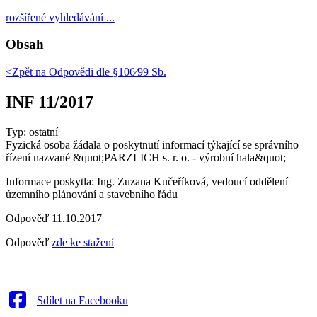
rozšířené vyhledávání ...
Obsah
<Zpět na
Odpovědi dle §106⁄99 Sb.
INF 11/2017
Typ: ostatní
Fyzická osoba žádala o poskytnutí informací týkající se správního
řízení nazvané &quot;PARZLICH s. r. o. - výrobní hala&quot;
Informace poskytla: Ing. Zuzana Kučeříková, vedoucí oddělení
územního plánování a stavebního řádu
Odpověď 11.10.2017
Odpověď
zde ke stažení
Sdílet na Facebooku