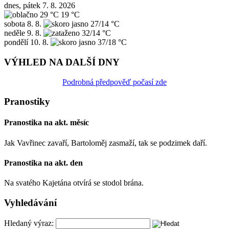
dnes, pátek 7. 8. 2026
29 °C
19 °C
sobota
8. 8.
27/14 °C
neděle
9. 8.
32/14 °C
pondělí
10. 8.
37/18 °C
VÝHLED NA DALŠÍ DNY
Podrobná předpověď počasí zde
Pranostiky
Pranostika na akt. měsíc
Jak Vavřinec zavaří, Bartoloměj zasmaží, tak se podzimek daří.
Pranostika na akt. den
Na svatého Kajetána otvírá se stodol brána.
Vyhledávání
Hledaný výraz: