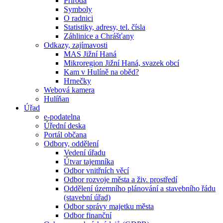
Příroda
Symboly
O radnici
Statistiky, adresy, tel. čísla
Záhlinice a Chrášťany
Odkazy, zajímavosti
MAS Jižní Haná
Mikroregion Jižní Haná, svazek obcí
Kam v Hulíně na oběd?
Hrnečky
Webová kamera
Hulíňan
Úřad
e-podatelna
Úřední deska
Portál občana
Odbory, oddělení
Vedení úřadu
Útvar tajemníka
Odbor vnitřních věcí
Odbor rozvoje města a živ. prostředí
Oddělení územního plánování a stavebního řádu
(stavební úřad)
Odbor správy majetku města
Odbor finanční