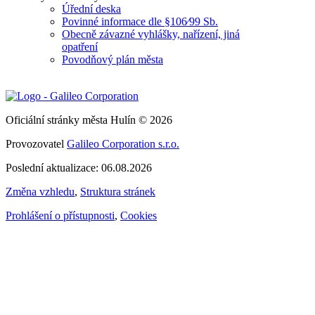
Úřední deska
Povinné informace dle §106⁄99 Sb.
Obecně závazné vyhlášky, nařízení, jiná
opatření
Povodňový plán města
Oficiální stránky města Hulín © 2026
Provozovatel
Galileo Corporation s.r.o.
Poslední aktualizace: 06.08.2026
Změna vzhledu
,
Struktura stránek
Prohlášení o přístupnosti
,
Cookies