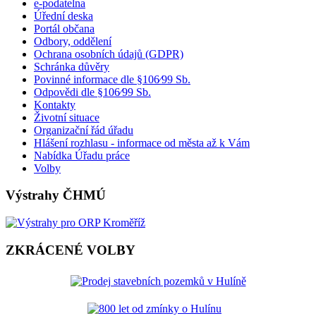
e-podatelna
Úřední deska
Portál občana
Odbory, oddělení
Ochrana osobních údajů (GDPR)
Schránka důvěry
Povinné informace dle §106⁄99 Sb.
Odpovědi dle §106⁄99 Sb.
Kontakty
Životní situace
Organizační řád úřadu
Hlášení rozhlasu - informace od města až k Vám
Nabídka Úřadu práce
Volby
Výstrahy ČHMÚ
ZKRÁCENÉ VOLBY