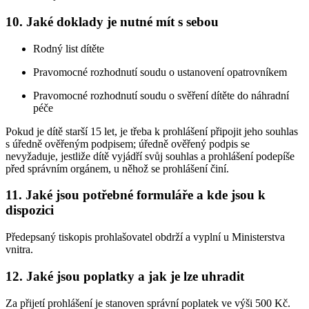
10.
Jaké doklady je nutné mít s sebou
Rodný list dítěte
Pravomocné rozhodnutí soudu o ustanovení opatrovníkem
Pravomocné rozhodnutí soudu o svěření dítěte do náhradní
péče
Pokud je dítě starší 15 let, je třeba k prohlášení připojit jeho souhlas
s úředně ověřeným podpisem; úředně ověřený podpis se
nevyžaduje, jestliže dítě vyjádří svůj souhlas a prohlášení podepíše
před správním orgánem, u něhož se prohlášení činí.
11.
Jaké jsou potřebné formuláře a kde jsou k
dispozici
Předepsaný tiskopis prohlašovatel obdrží a vyplní u Ministerstva
vnitra.
12.
Jaké jsou poplatky a jak je lze uhradit
Za přijetí prohlášení je stanoven správní poplatek ve výši 500 Kč.