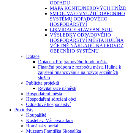
ODPADU
MAPA KONTEJNEROVÝCH HNÍZD
SMLOUVA O VYUŽITÍ OBECNÍHO
SYSTÉMU ODPADOVÉHO
HOSPODÁŘSTVÍ
LIKVIDACE STAVEBNÍ SUTI
VÝSLEDKY ODPADOVÉHO
HOSPODÁŘSTVÍ MĚSTA HULÍNA
VČETNĚ NÁKLADŮ NA PROVOZ
OBECNÍHO SYSTÉMU
Dotace
Dotace z Programového fondu města
Finanční podpora z rozpočtu města Hulína k
zajištění financování a na rozvoj sociálních
služeb
Publicita projektů
Revitalizace náměstí
Hospodaření města
Hospodaření sdružení obcí
Odpadové hospodářství
Pro turisty
Koupaliště
Kostel sv. Václava a fara
Románský portál
Muzeum Františka Skopalíka