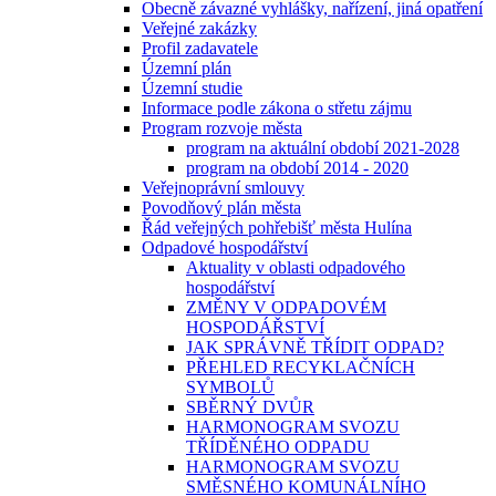
Obecně závazné vyhlášky, nařízení, jiná opatření
Veřejné zakázky
Profil zadavatele
Územní plán
Územní studie
Informace podle zákona o střetu zájmu
Program rozvoje města
program na aktuální období 2021-2028
program na období 2014 - 2020
Veřejnoprávní smlouvy
Povodňový plán města
Řád veřejných pohřebišť města Hulína
Odpadové hospodářství
Aktuality v oblasti odpadového
hospodářství
ZMĚNY V ODPADOVÉM
HOSPODÁŘSTVÍ
JAK SPRÁVNĚ TŘÍDIT ODPAD?
PŘEHLED RECYKLAČNÍCH
SYMBOLŮ
SBĚRNÝ DVŮR
HARMONOGRAM SVOZU
TŘÍDĚNÉHO ODPADU
HARMONOGRAM SVOZU
SMĚSNÉHO KOMUNÁLNÍHO