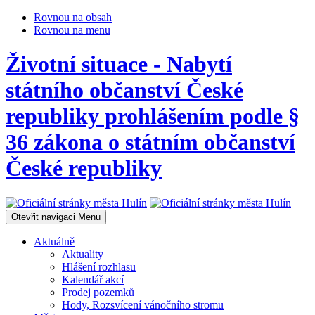
Rovnou na obsah
Rovnou na menu
Životní situace - Nabytí
státního občanství České
republiky prohlášením podle §
36 zákona o státním občanství
České republiky
Otevřit navigaci
Menu
Aktuálně
Aktuality
Hlášení rozhlasu
Kalendář akcí
Prodej pozemků
Hody, Rozsvícení vánočního stromu