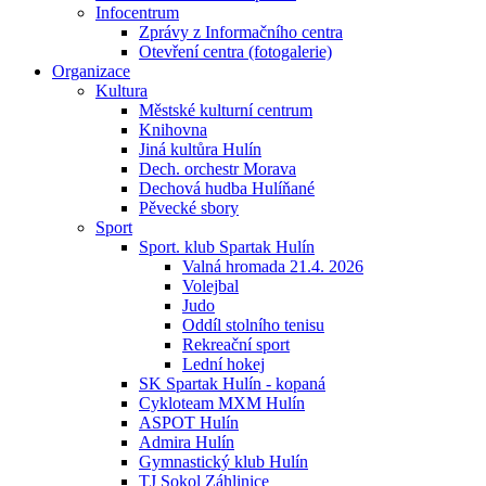
Infocentrum
Zprávy z Informačního centra
Otevření centra (fotogalerie)
Organizace
Kultura
Městské kulturní centrum
Knihovna
Jiná kultůra Hulín
Dech. orchestr Morava
Dechová hudba Hulíňané
Pěvecké sbory
Sport
Sport. klub Spartak Hulín
Valná hromada 21.4. 2026
Volejbal
Judo
Oddíl stolního tenisu
Rekreační sport
Lední hokej
SK Spartak Hulín - kopaná
Cykloteam MXM Hulín
ASPOT Hulín
Admira Hulín
Gymnastický klub Hulín
TJ Sokol Záhlinice