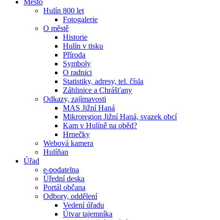
Město
Hulín 800 let
Fotogalerie
O městě
Historie
Hulín v tisku
Příroda
Symboly
O radnici
Statistiky, adresy, tel. čísla
Záhlinice a Chrášťany
Odkazy, zajímavosti
MAS Jižní Haná
Mikroregion Jižní Haná, svazek obcí
Kam v Hulíně na oběd?
Hrnečky
Webová kamera
Hulíňan
Úřad
e-podatelna
Úřední deska
Portál občana
Odbory, oddělení
Vedení úřadu
Útvar tajemníka