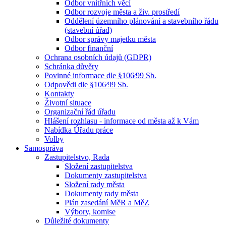
Odbor vnitřních věcí
Odbor rozvoje města a živ. prostředí
Oddělení územního plánování a stavebního řádu
(stavební úřad)
Odbor správy majetku města
Odbor finanční
Ochrana osobních údajů (GDPR)
Schránka důvěry
Povinné informace dle §106⁄99 Sb.
Odpovědi dle §106⁄99 Sb.
Kontakty
Životní situace
Organizační řád úřadu
Hlášení rozhlasu - informace od města až k Vám
Nabídka Úřadu práce
Volby
Samospráva
Zastupitelstvo, Rada
Složení zastupitelstva
Dokumenty zastupitelstva
Složení rady města
Dokumenty rady města
Plán zasedání MěR a MěZ
Výbory, komise
Důležité dokumenty