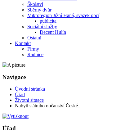
Školství
Sběrný dvůr
Mikroregion Jižní Haná, svazek obcí
publicita
Sociální služby
Decent Hulín
Ostatní
Kontakt
Firmy
Radnice
Navigace
Úvodní stránka
Úřad
Životní situace
Nabytí státního občanství České...
Úřad