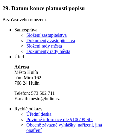
29.
Datum konce platnosti popisu
Bez časového omezení.
Samospráva
Složení zastupitelstva
Dokumenty zastupitelstva
Složení rady města
Dokumenty rady města
Úřad
Adresa
Město Hulín
nám.Míru 162
768 24 Hulín
Telefon: 573 502 711
E-mail: mesto@hulin.cz
Rychlé odkazy
Úřední deska
Povinné informace dle §106⁄99 Sb.
Obecně závazné vyhlášky, nařízení, jiná
opatření