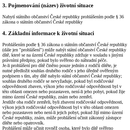
3.
Pojmenování (název) životní situace
Nabytí státního občanství České republiky prohlášením podle § 36
zákona o státním občanství České republiky
4.
Základní informace k životní situaci
Prohlášením podle § 36 zákona o státním občanství České republiky
(dále jen "prohlášení") může nabýt státní občanství České republiky
dítě, které se na území České republiky zdržuje v souladu s jinými
právními předpisy, pokud bylo svěřeno do náhradní péče.
Je-li prohlášení pro dítě činěno pouze jedním z rodičů dítěte, je
nutné předložit souhlas druhého rodiče s jeho úředně ověřeným
podpisem s tím, aby dítě nabylo státní občanství České republiky;
souhlas druhého rodiče se nevyžaduje, pokud byl rodičovské
odpovědnosti zbaven, výkon jeho rodičovské odpovědnosti byl v
této oblasti omezen nebo pozastaven, není-li jeho pobyt, pokud žije
mimo území České republiky, znám nebo zemřel.
Jestliže oba rodiče zemřeli, byli zbaveni rodičovské odpovědnosti,
výkon jejich rodičovské odpovědnosti byl v této oblasti omezen
nebo pozastaven nebo není-li jejich pobyt, pokud žijí mimo území
České republiky, znám, může prohlášení učinit zákonný zástupce
dítěte nebo opatrovník.
Prohlášení může učinit rovněž osoba, které bylo dítě svěřeno