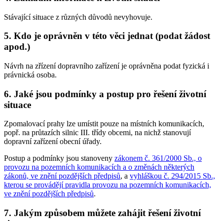
Stávající situace z různých důvodů nevyhovuje.
5.
Kdo je oprávněn v této věci jednat (podat žádost
apod.)
Návrh na zřízení dopravního zařízení je oprávněna podat fyzická i
právnická osoba.
6.
Jaké jsou podmínky a postup pro řešení životní
situace
Zpomalovací prahy lze umístit pouze na místních komunikacích,
popř. na průtazích silnic III. třídy obcemi, na nichž stanovují
dopravní zařízení obecní úřady.
Postup a podmínky jsou stanoveny
zákonem č. 361/2000 Sb., o
provozu na pozemních komunikacích a o změnách některých
zákonů, ve znění pozdějších předpisů
, a
vyhláškou č. 294/2015 Sb.,
kterou se provádějí pravidla provozu na pozemních komunikacích,
ve znění pozdějších předpisů
.
7.
Jakým způsobem můžete zahájit řešení životní