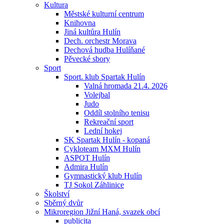
Kultura
Městské kulturní centrum
Knihovna
Jiná kultůra Hulín
Dech. orchestr Morava
Dechová hudba Hulíňané
Pěvecké sbory
Sport
Sport. klub Spartak Hulín
Valná hromada 21.4. 2026
Volejbal
Judo
Oddíl stolního tenisu
Rekreační sport
Lední hokej
SK Spartak Hulín - kopaná
Cykloteam MXM Hulín
ASPOT Hulín
Admira Hulín
Gymnastický klub Hulín
TJ Sokol Záhlinice
Školství
Sběrný dvůr
Mikroregion Jižní Haná, svazek obcí
publicita