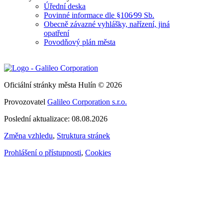
Úřední deska
Povinné informace dle §106⁄99 Sb.
Obecně závazné vyhlášky, nařízení, jiná
opatření
Povodňový plán města
Oficiální stránky města Hulín © 2026
Provozovatel
Galileo Corporation s.r.o.
Poslední aktualizace: 08.08.2026
Změna vzhledu
,
Struktura stránek
Prohlášení o přístupnosti
,
Cookies