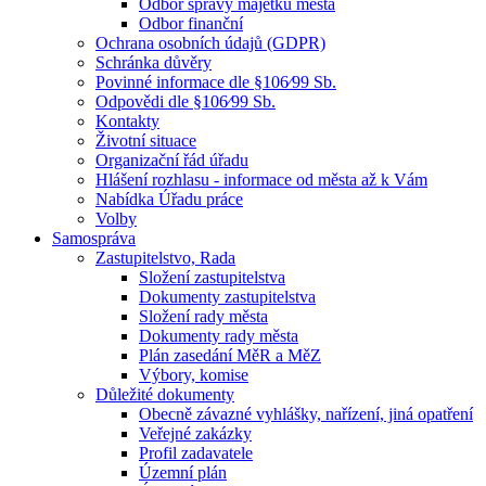
Odbor správy majetku města
Odbor finanční
Ochrana osobních údajů (GDPR)
Schránka důvěry
Povinné informace dle §106⁄99 Sb.
Odpovědi dle §106⁄99 Sb.
Kontakty
Životní situace
Organizační řád úřadu
Hlášení rozhlasu - informace od města až k Vám
Nabídka Úřadu práce
Volby
Samospráva
Zastupitelstvo, Rada
Složení zastupitelstva
Dokumenty zastupitelstva
Složení rady města
Dokumenty rady města
Plán zasedání MěR a MěZ
Výbory, komise
Důležité dokumenty
Obecně závazné vyhlášky, nařízení, jiná opatření
Veřejné zakázky
Profil zadavatele
Územní plán