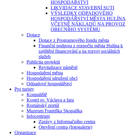
HOSPODÁŘSTVÍ
LIKVIDACE STAVEBNÍ SUTI
VÝSLEDKY ODPADOVÉHO
HOSPODÁŘSTVÍ MĚSTA HULÍNA
VČETNĚ NÁKLADŮ NA PROVOZ
OBECNÍHO SYSTÉMU
Dotace
Dotace z Programového fondu města
Finanční podpora z rozpočtu města Hulína k
zajištění financování a na rozvoj sociálních
služeb
Publicita projektů
Revitalizace náměstí
Hospodaření města
Hospodaření sdružení obcí
Odpadové hospodářství
Pro turisty
Koupaliště
Kostel sv. Václava a fara
Románský portál
Muzeum Františka Skopalíka
Infocentrum
Zprávy z Informačního centra
Otevření centra (fotogalerie)
Organizace