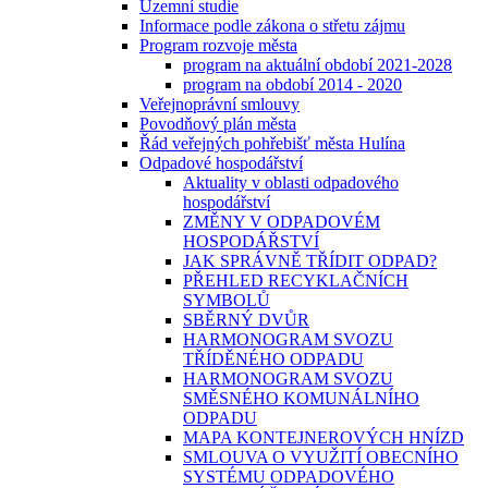
Územní studie
Informace podle zákona o střetu zájmu
Program rozvoje města
program na aktuální období 2021-2028
program na období 2014 - 2020
Veřejnoprávní smlouvy
Povodňový plán města
Řád veřejných pohřebišť města Hulína
Odpadové hospodářství
Aktuality v oblasti odpadového
hospodářství
ZMĚNY V ODPADOVÉM
HOSPODÁŘSTVÍ
JAK SPRÁVNĚ TŘÍDIT ODPAD?
PŘEHLED RECYKLAČNÍCH
SYMBOLŮ
SBĚRNÝ DVŮR
HARMONOGRAM SVOZU
TŘÍDĚNÉHO ODPADU
HARMONOGRAM SVOZU
SMĚSNÉHO KOMUNÁLNÍHO
ODPADU
MAPA KONTEJNEROVÝCH HNÍZD
SMLOUVA O VYUŽITÍ OBECNÍHO
SYSTÉMU ODPADOVÉHO