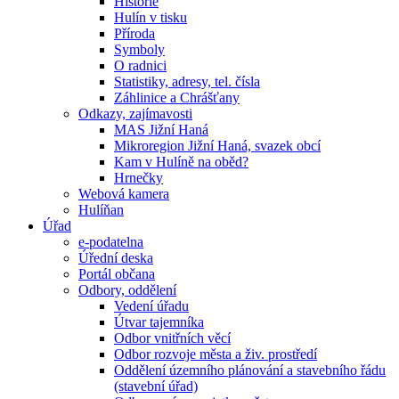
Historie
Hulín v tisku
Příroda
Symboly
O radnici
Statistiky, adresy, tel. čísla
Záhlinice a Chrášťany
Odkazy, zajímavosti
MAS Jižní Haná
Mikroregion Jižní Haná, svazek obcí
Kam v Hulíně na oběd?
Hrnečky
Webová kamera
Hulíňan
Úřad
e-podatelna
Úřední deska
Portál občana
Odbory, oddělení
Vedení úřadu
Útvar tajemníka
Odbor vnitřních věcí
Odbor rozvoje města a živ. prostředí
Oddělení územního plánování a stavebního řádu
(stavební úřad)