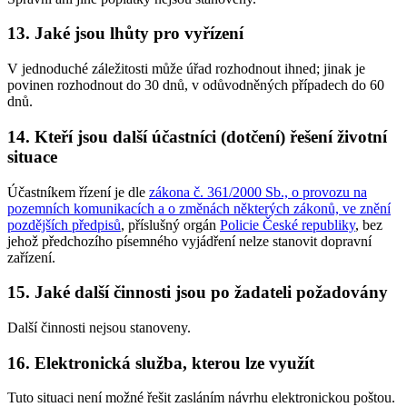
13.
Jaké jsou lhůty pro vyřízení
V jednoduché záležitosti může úřad rozhodnout ihned; jinak je
povinen rozhodnout do 30 dnů, v odůvodněných případech do 60
dnů.
14.
Kteří jsou další účastníci (dotčení) řešení životní
situace
Účastníkem řízení je dle
zákona č. 361/2000 Sb., o provozu na
pozemních komunikacích a o změnách některých zákonů, ve znění
pozdějších předpisů
, příslušný orgán
Policie České republiky
, bez
jehož předchozího písemného vyjádření nelze stanovit dopravní
zařízení.
15.
Jaké další činnosti jsou po žadateli požadovány
Další činnosti nejsou stanoveny.
16.
Elektronická služba, kterou lze využít
Tuto situaci není možné řešit zasláním návrhu elektronickou poštou.