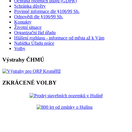
Ochrana osobních údajů (GDPR)
Schránka důvěry
Povinné informace dle §106⁄99 Sb.
Odpovědi dle §106⁄99 Sb.
Kontakty
Životní situace
Organizační řád úřadu
Hlášení rozhlasu - informace od města až k Vám
Nabídka Úřadu práce
Volby
Výstrahy ČHMÚ
ZKRÁCENÉ VOLBY