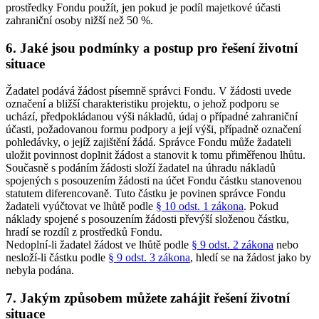
prostředky Fondu použít, jen pokud je podíl majetkové účasti
zahraniční osoby nižší než 50 %.
6.
Jaké jsou podmínky a postup pro řešení životní
situace
Žadatel podává žádost písemně správci Fondu. V žádosti uvede
označení a bližší charakteristiku projektu, o jehož podporu se
uchází, předpokládanou výši nákladů, údaj o případné zahraniční
účasti, požadovanou formu podpory a její výši, případně označení
pohledávky, o jejíž zajištění žádá. Správce Fondu může žadateli
uložit povinnost doplnit žádost a stanovit k tomu přiměřenou lhůtu.
Současně s podáním žádosti složí žadatel na úhradu nákladů
spojených s posouzením žádosti na účet Fondu částku stanovenou
statutem diferencovaně. Tuto částku je povinen správce Fondu
žadateli vyúčtovat ve lhůtě podle
§ 10 odst. 1 zákona
. Pokud
náklady spojené s posouzením žádosti převýší složenou částku,
hradí se rozdíl z prostředků Fondu.
Nedoplní-li žadatel žádost ve lhůtě podle
§ 9 odst. 2 zákona
nebo
nesloží-li částku podle
§ 9 odst. 3 zákona
, hledí se na žádost jako by
nebyla podána.
7.
Jakým způsobem můžete zahájit řešení životní
situace