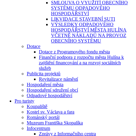
SMLOUVA O VYUŽITÍ OBECNÍHO
SYSTÉMU ODPADOVÉHO
HOSPODÁŘSTVÍ
LIKVIDACE STAVEBNÍ SUTI
VÝSLEDKY ODPADOVÉHO
HOSPODÁŘSTVÍ MĚSTA HULÍNA
VČETNĚ NÁKLADŮ NA PROVOZ
OBECNÍHO SYSTÉMU
Dotace
Dotace z Programového fondu města
Finanční podpora z rozpočtu města Hulína k
zajištění financování a na rozvoj sociálních
služeb
Publicita projektů
Revitalizace náměstí
Hospodaření města
Hospodaření sdružení obcí
Odpadové hospodářství
Pro turisty
Koupaliště
Kostel sv. Václava a fara
Románský portál
Muzeum Františka Skopalíka
Infocentrum
Zprávy z Informačního centra