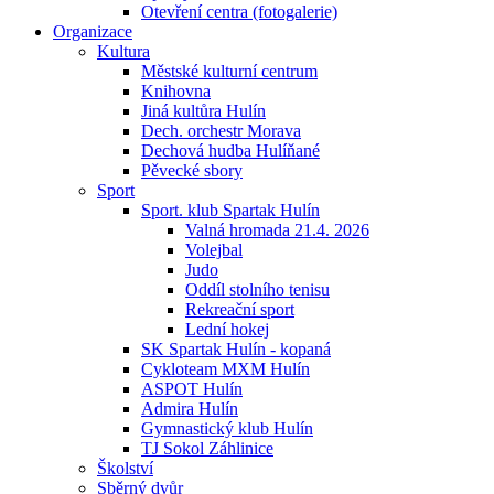
Otevření centra (fotogalerie)
Organizace
Kultura
Městské kulturní centrum
Knihovna
Jiná kultůra Hulín
Dech. orchestr Morava
Dechová hudba Hulíňané
Pěvecké sbory
Sport
Sport. klub Spartak Hulín
Valná hromada 21.4. 2026
Volejbal
Judo
Oddíl stolního tenisu
Rekreační sport
Lední hokej
SK Spartak Hulín - kopaná
Cykloteam MXM Hulín
ASPOT Hulín
Admira Hulín
Gymnastický klub Hulín
TJ Sokol Záhlinice
Školství
Sběrný dvůr