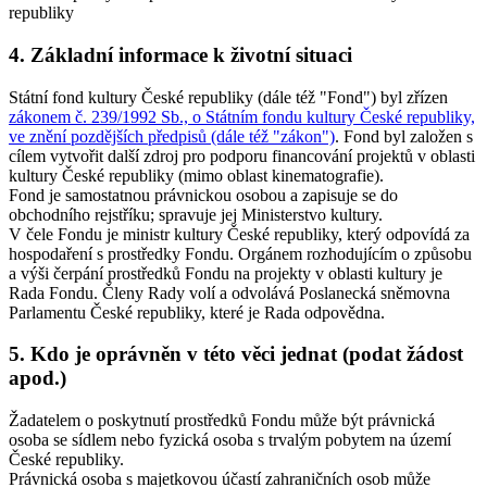
republiky
4.
Základní informace k životní situaci
Státní fond kultury České republiky (dále též "Fond") byl zřízen
zákonem č. 239/1992 Sb., o Státním fondu kultury České republiky,
ve znění pozdějších předpisů (dále též "zákon")
. Fond byl založen s
cílem vytvořit další zdroj pro podporu financování projektů v oblasti
kultury České republiky (mimo oblast kinematografie).
Fond je samostatnou právnickou osobou a zapisuje se do
obchodního rejstříku; spravuje jej Ministerstvo kultury.
V čele Fondu je ministr kultury České republiky, který odpovídá za
hospodaření s prostředky Fondu. Orgánem rozhodujícím o způsobu
a výši čerpání prostředků Fondu na projekty v oblasti kultury je
Rada Fondu. Členy Rady volí a odvolává Poslanecká sněmovna
Parlamentu České republiky, které je Rada odpovědna.
5.
Kdo je oprávněn v této věci jednat (podat žádost
apod.)
Žadatelem o poskytnutí prostředků Fondu může být právnická
osoba se sídlem nebo fyzická osoba s trvalým pobytem na území
České republiky.
Právnická osoba s majetkovou účastí zahraničních osob může