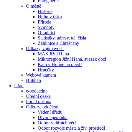
Fotogalerie
O městě
Historie
Hulín v tisku
Příroda
Symboly
O radnici
Statistiky, adresy, tel. čísla
Záhlinice a Chrášťany
Odkazy, zajímavosti
MAS Jižní Haná
Mikroregion Jižní Haná, svazek obcí
Kam v Hulíně na oběd?
Hrnečky
Webová kamera
Hulíňan
Úřad
e-podatelna
Úřední deska
Portál občana
Odbory, oddělení
Vedení úřadu
Útvar tajemníka
Odbor vnitřních věcí
Odbor rozvoje města a živ. prostředí