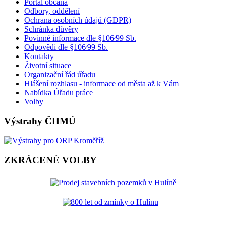
Portál občana
Odbory, oddělení
Ochrana osobních údajů (GDPR)
Schránka důvěry
Povinné informace dle §106⁄99 Sb.
Odpovědi dle §106⁄99 Sb.
Kontakty
Životní situace
Organizační řád úřadu
Hlášení rozhlasu - informace od města až k Vám
Nabídka Úřadu práce
Volby
Výstrahy ČHMÚ
ZKRÁCENÉ VOLBY