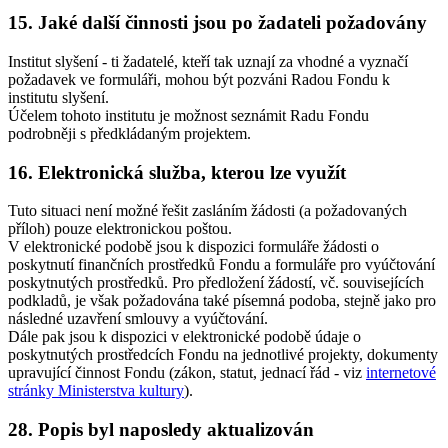
15.
Jaké další činnosti jsou po žadateli požadovány
Institut slyšení - ti žadatelé, kteří tak uznají za vhodné a vyznačí
požadavek ve formuláři, mohou být pozváni Radou Fondu k
institutu slyšení.
Účelem tohoto institutu je možnost seznámit Radu Fondu
podrobněji s předkládaným projektem.
16.
Elektronická služba, kterou lze využít
Tuto situaci není možné řešit zasláním žádosti (a požadovaných
příloh) pouze elektronickou poštou.
V elektronické podobě jsou k dispozici formuláře žádosti o
poskytnutí finančních prostředků Fondu a formuláře pro vyúčtování
poskytnutých prostředků. Pro předložení žádostí, vč. souvisejících
podkladů, je však požadována také písemná podoba, stejně jako pro
následné uzavření smlouvy a vyúčtování.
Dále pak jsou k dispozici v elektronické podobě údaje o
poskytnutých prostředcích Fondu na jednotlivé projekty, dokumenty
upravující činnost Fondu (zákon, statut, jednací řád - viz
internetové
stránky Ministerstva kultury
).
28.
Popis byl naposledy aktualizován