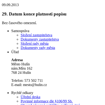
09.09.2013
29.
Datum konce platnosti popisu
Bez časového omezení.
Samospráva
Složení zastupitelstva
Dokumenty zastupitelstva
Složení rady města
Dokumenty rady města
Úřad
Adresa
Město Hulín
nám.Míru 162
768 24 Hulín
Telefon: 573 502 711
E-mail: mesto@hulin.cz
Rychlé odkazy
Úřední deska
Povinné informace dle §106⁄99 Sb.