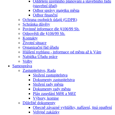
Oddělení územního plánování a stavebního řádu
(stavební úřad)
Odbor správy majetku města
Odbor finanční
Ochrana osobních údajů (GDPR)
Schránka důvěry
Povinné informace dle §106⁄99 Sb.
Odpovědi dle §106⁄99 Sb.
Kontakty
Životní situace
Organizační řád úřadu
Hlášení rozhlasu - informace od města až k Vám
Nabídka Úřadu práce
Volby
Samospráva
Zastupitelstvo, Rada
Složení zastupitelstva
Dokumenty zastupitelstva
Složení rady města
Dokumenty rady města
Plán zasedání MěR a MěZ
Výbory, komise
Důležité dokumenty
Obecně závazné vyhlášky, nařízení, jiná opatření
Veřejné zakázky