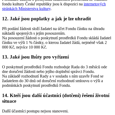
fondu kultury České republiky jsou k dispozici na
internetových
stránkách Ministerstva kultury
.
12.
Jaké jsou poplatky a jak je lze uhradit
Při podání žádosti složí žadatel na účet Fondu částku na úhradu
nákladů spojených s jejím posouzením.
Na posouzení žádosti o poskytnutí prostředků Fondu skládá žadatel
částku ve výši 1 % částky, o kterou žadatel žádá, nejméně však 2
000 Kč, nejvíce 10 000 Kč.
13.
Jaké jsou lhůty pro vyřízení
O poskytnutí prostředků Fondu rozhoduje Rada do 3 měsíců ode
dne doručení žádosti nebo jejího doplnění správci Fondu.
Na základě rozhodnutí Rady a v souladu s ním uzavře Fond se
žadatelem do 30 dnů od doručení rozhodnutí smlouvu o výši a
podmínkách poskytnutí prostředků Fondu.
14.
Kteří jsou další účastníci (dotčení) řešení životní
situace
Další účastníci postupu nejsou stanoveni.