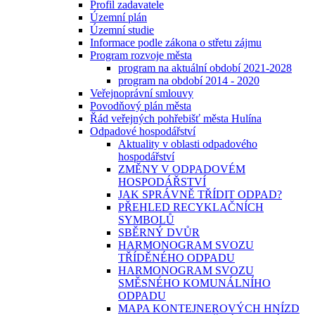
Profil zadavatele
Územní plán
Územní studie
Informace podle zákona o střetu zájmu
Program rozvoje města
program na aktuální období 2021-2028
program na období 2014 - 2020
Veřejnoprávní smlouvy
Povodňový plán města
Řád veřejných pohřebišť města Hulína
Odpadové hospodářství
Aktuality v oblasti odpadového
hospodářství
ZMĚNY V ODPADOVÉM
HOSPODÁŘSTVÍ
JAK SPRÁVNĚ TŘÍDIT ODPAD?
PŘEHLED RECYKLAČNÍCH
SYMBOLŮ
SBĚRNÝ DVŮR
HARMONOGRAM SVOZU
TŘÍDĚNÉHO ODPADU
HARMONOGRAM SVOZU
SMĚSNÉHO KOMUNÁLNÍHO
ODPADU
MAPA KONTEJNEROVÝCH HNÍZD