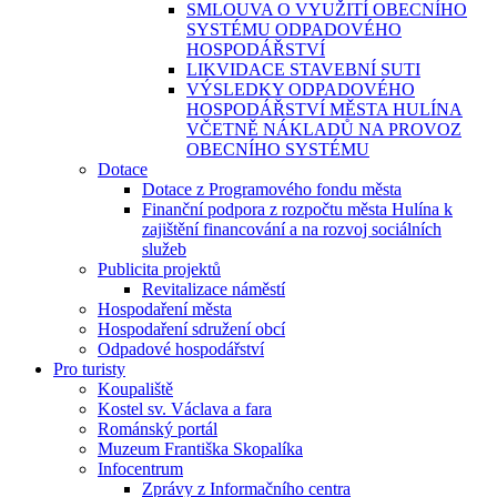
SMLOUVA O VYUŽITÍ OBECNÍHO
SYSTÉMU ODPADOVÉHO
HOSPODÁŘSTVÍ
LIKVIDACE STAVEBNÍ SUTI
VÝSLEDKY ODPADOVÉHO
HOSPODÁŘSTVÍ MĚSTA HULÍNA
VČETNĚ NÁKLADŮ NA PROVOZ
OBECNÍHO SYSTÉMU
Dotace
Dotace z Programového fondu města
Finanční podpora z rozpočtu města Hulína k
zajištění financování a na rozvoj sociálních
služeb
Publicita projektů
Revitalizace náměstí
Hospodaření města
Hospodaření sdružení obcí
Odpadové hospodářství
Pro turisty
Koupaliště
Kostel sv. Václava a fara
Románský portál
Muzeum Františka Skopalíka
Infocentrum
Zprávy z Informačního centra