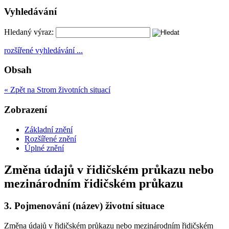
Vyhledávání
Hledaný výraz:
rozšířené vyhledávání ...
Obsah
« Zpět na Strom životních situací
Zobrazení
Základní znění
Rozšířené znění
Úplné znění
Změna údajů v řidičském průkazu nebo
mezinárodním řidičském průkazu
3.
Pojmenování (název) životní situace
Změna údajů v řidičském průkazu nebo mezinárodním řidičském