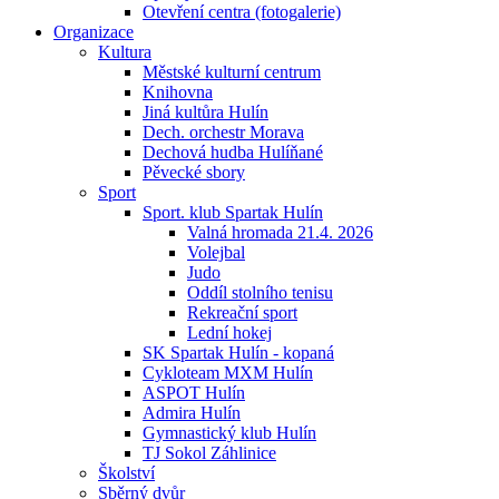
Otevření centra (fotogalerie)
Organizace
Kultura
Městské kulturní centrum
Knihovna
Jiná kultůra Hulín
Dech. orchestr Morava
Dechová hudba Hulíňané
Pěvecké sbory
Sport
Sport. klub Spartak Hulín
Valná hromada 21.4. 2026
Volejbal
Judo
Oddíl stolního tenisu
Rekreační sport
Lední hokej
SK Spartak Hulín - kopaná
Cykloteam MXM Hulín
ASPOT Hulín
Admira Hulín
Gymnastický klub Hulín
TJ Sokol Záhlinice
Školství
Sběrný dvůr