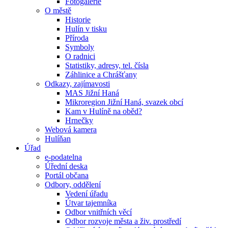
Fotogalerie
O městě
Historie
Hulín v tisku
Příroda
Symboly
O radnici
Statistiky, adresy, tel. čísla
Záhlinice a Chrášťany
Odkazy, zajímavosti
MAS Jižní Haná
Mikroregion Jižní Haná, svazek obcí
Kam v Hulíně na oběd?
Hrnečky
Webová kamera
Hulíňan
Úřad
e-podatelna
Úřední deska
Portál občana
Odbory, oddělení
Vedení úřadu
Útvar tajemníka
Odbor vnitřních věcí
Odbor rozvoje města a živ. prostředí