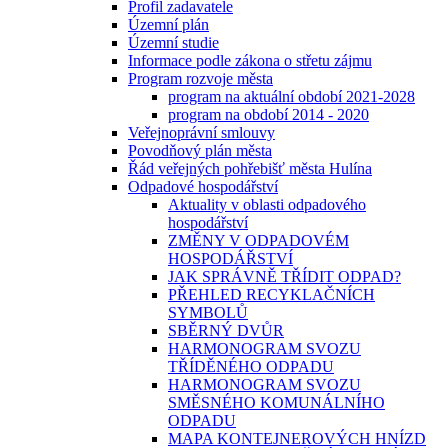
Profil zadavatele
Územní plán
Územní studie
Informace podle zákona o střetu zájmu
Program rozvoje města
program na aktuální období 2021-2028
program na období 2014 - 2020
Veřejnoprávní smlouvy
Povodňový plán města
Řád veřejných pohřebišť města Hulína
Odpadové hospodářství
Aktuality v oblasti odpadového
hospodářství
ZMĚNY V ODPADOVÉM
HOSPODÁŘSTVÍ
JAK SPRÁVNĚ TŘÍDIT ODPAD?
PŘEHLED RECYKLAČNÍCH
SYMBOLŮ
SBĚRNÝ DVŮR
HARMONOGRAM SVOZU
TŘÍDĚNÉHO ODPADU
HARMONOGRAM SVOZU
SMĚSNÉHO KOMUNÁLNÍHO
ODPADU
MAPA KONTEJNEROVÝCH HNÍZD