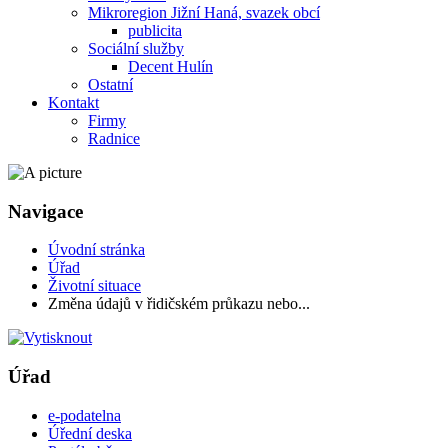
Mikroregion Jižní Haná, svazek obcí
publicita
Sociální služby
Decent Hulín
Ostatní
Kontakt
Firmy
Radnice
Navigace
Úvodní stránka
Úřad
Životní situace
Změna údajů v řidičském průkazu nebo...
Úřad
e-podatelna
Úřední deska