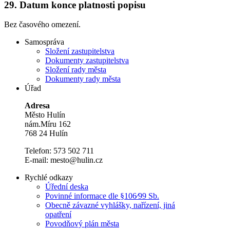
29.
Datum konce platnosti popisu
Bez časového omezení.
Samospráva
Složení zastupitelstva
Dokumenty zastupitelstva
Složení rady města
Dokumenty rady města
Úřad
Adresa
Město Hulín
nám.Míru 162
768 24 Hulín
Telefon: 573 502 711
E-mail: mesto@hulin.cz
Rychlé odkazy
Úřední deska
Povinné informace dle §106⁄99 Sb.
Obecně závazné vyhlášky, nařízení, jiná
opatření
Povodňový plán města