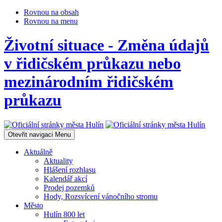
Rovnou na obsah
Rovnou na menu
Životní situace - Změna údajů
v řidičském průkazu nebo
mezinárodním řidičském
průkazu
Otevřit navigaci
Menu
Aktuálně
Aktuality
Hlášení rozhlasu
Kalendář akcí
Prodej pozemků
Hody, Rozsvícení vánočního stromu
Město
Hulín 800 let