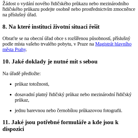
Žádost o vydání nového řidičského průkazu nebo mezinárodního
řidičského průkazu podejte osobně nebo prostřednictvím zmocněnce
na příslušný úřad.
8.
Na které instituci životní situaci řešit
Obraťte se na obecní úřad obce s rozšířenou působností, příslušný
podle místa vašeho trvalého pobytu, v Praze na
Magistrát hlavního
města Prahy
.
10.
Jaké doklady je nutné mít s sebou
Na úřadě předložte:
průkaz totožnosti,
dosavadní platný řidičský průkaz nebo mezinárodní řidičský
průkaz,
jednu barevnou nebo černobílou průkazovou fotografii.
11.
Jaké jsou potřebné formuláře a kde jsou k
dispozici