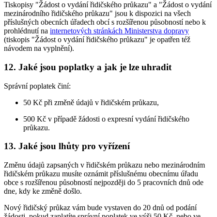
Tiskopisy "Žádost o vydání řidičského průkazu" a "Žádost o vydání
mezinárodního řidičského průkazu" jsou k dispozici na všech
příslušných obecních úřadech obcí s rozšířenou působností nebo k
prohlédnutí na
internetových stránkách Ministerstva dopravy
(tiskopis "Žádost o vydání řidičského průkazu" je opatřen též
návodem na vyplnění).
12.
Jaké jsou poplatky a jak je lze uhradit
Správní poplatek činí:
50 Kč při změně údajů v řidičském průkazu,
500 Kč v případě žádosti o expresní vydání řidičského
průkazu.
13.
Jaké jsou lhůty pro vyřízení
Změnu údajů zapsaných v řidičském průkazu nebo mezinárodním
řidičském průkazu musíte oznámit příslušnému obecnímu úřadu
obce s rozšířenou působností nejpozději do 5 pracovních dnů ode
dne, kdy ke změně došlo.
Nový řidičský průkaz vám bude vystaven do 20 dnů od podání
žádosti, pokud zaplatíte správní poplatek ve výši 50 Kč, nebo ve