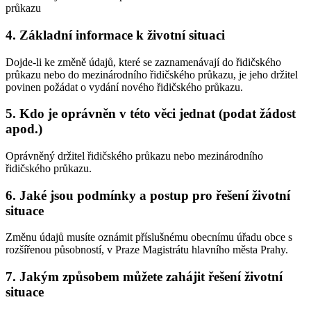
průkazu
4.
Základní informace k životní situaci
Dojde-li ke změně údajů, které se zaznamenávají do řidičského
průkazu nebo do mezinárodního řidičského průkazu, je jeho držitel
povinen požádat o vydání nového řidičského průkazu.
5.
Kdo je oprávněn v této věci jednat (podat žádost
apod.)
Oprávněný držitel řidičského průkazu nebo mezinárodního
řidičského průkazu.
6.
Jaké jsou podmínky a postup pro řešení životní
situace
Změnu údajů musíte oznámit příslušnému obecnímu úřadu obce s
rozšířenou působností, v Praze Magistrátu hlavního města Prahy.
7.
Jakým způsobem můžete zahájit řešení životní
situace