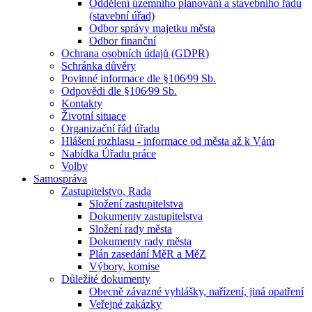
Oddělení územního plánování a stavebního řádu
(stavební úřad)
Odbor správy majetku města
Odbor finanční
Ochrana osobních údajů (GDPR)
Schránka důvěry
Povinné informace dle §106⁄99 Sb.
Odpovědi dle §106⁄99 Sb.
Kontakty
Životní situace
Organizační řád úřadu
Hlášení rozhlasu - informace od města až k Vám
Nabídka Úřadu práce
Volby
Samospráva
Zastupitelstvo, Rada
Složení zastupitelstva
Dokumenty zastupitelstva
Složení rady města
Dokumenty rady města
Plán zasedání MěR a MěZ
Výbory, komise
Důležité dokumenty
Obecně závazné vyhlášky, nařízení, jiná opatření
Veřejné zakázky