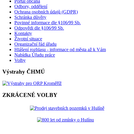
Portál občana
Odbory, oddělení
Ochrana osobních údajů (GDPR)
Schránka důvěry
Povinné informace dle §106⁄99 Sb.
Odpovědi dle §106⁄99 Sb.
Kontakty
Životní situace
Organizační řád úřadu
Hlášení rozhlasu - informace od města až k Vám
Nabídka Úřadu práce
Volby
Výstrahy ČHMÚ
ZKRÁCENÉ VOLBY