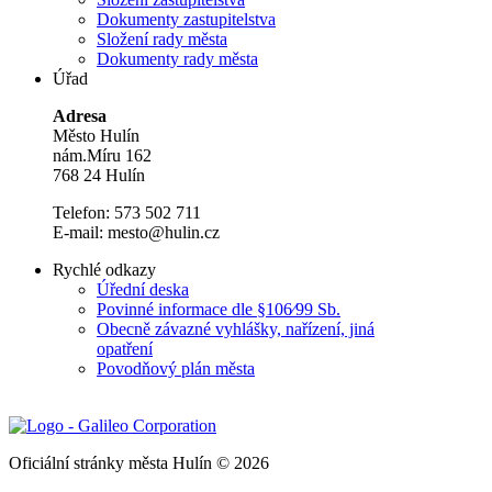
Dokumenty zastupitelstva
Složení rady města
Dokumenty rady města
Úřad
Adresa
Město Hulín
nám.Míru 162
768 24 Hulín
Telefon: 573 502 711
E-mail: mesto@hulin.cz
Rychlé odkazy
Úřední deska
Povinné informace dle §106⁄99 Sb.
Obecně závazné vyhlášky, nařízení, jiná
opatření
Povodňový plán města
Oficiální stránky města Hulín © 2026