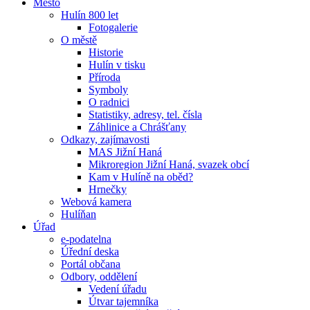
Město
Hulín 800 let
Fotogalerie
O městě
Historie
Hulín v tisku
Příroda
Symboly
O radnici
Statistiky, adresy, tel. čísla
Záhlinice a Chrášťany
Odkazy, zajímavosti
MAS Jižní Haná
Mikroregion Jižní Haná, svazek obcí
Kam v Hulíně na oběd?
Hrnečky
Webová kamera
Hulíňan
Úřad
e-podatelna
Úřední deska
Portál občana
Odbory, oddělení
Vedení úřadu
Útvar tajemníka