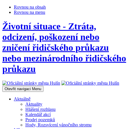
Rovnou na obsah
Rovnou na menu
Životní situace - Ztráta,
odcizení, poškození nebo
zničení řidičského průkazu
nebo mezinárodního řidičského
průkazu
Otevřit navigaci
Menu
Aktuálně
Aktuality
Hlášení rozhlasu
Kalendář akcí
Prodej pozemků
Hody, Rozsvícení vánočního stromu