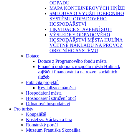
ODPADU
MAPA KONTEJNEROVÝCH HNÍZD
SMLOUVA O VYUŽITÍ OBECNÍHO
SYSTÉMU ODPADOVÉHO
HOSPODÁŘSTVÍ
LIKVIDACE STAVEBNÍ SUTI
VÝSLEDKY ODPADOVÉHO
HOSPODÁŘSTVÍ MĚSTA HULÍNA
VČETNĚ NÁKLADŮ NA PROVOZ
OBECNÍHO SYSTÉMU
Dotace
Dotace z Programového fondu města
Finanční podpora z rozpočtu města Hulína k
zajištění financování a na rozvoj sociálních
služeb
Publicita projektů
Revitalizace náměstí
Hospodaření města
Hospodaření sdružení obcí
Odpadové hospodářství
Pro turisty
Koupaliště
Kostel sv. Václava a fara
Románský portál
Muzeum Františka Skopalíka