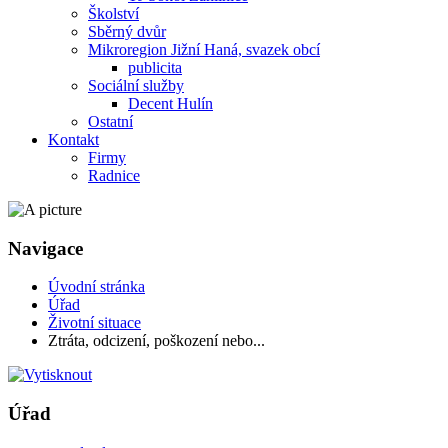
Školství
Sběrný dvůr
Mikroregion Jižní Haná, svazek obcí
publicita
Sociální služby
Decent Hulín
Ostatní
Kontakt
Firmy
Radnice
Navigace
Úvodní stránka
Úřad
Životní situace
Ztráta, odcizení, poškození nebo...
Úřad