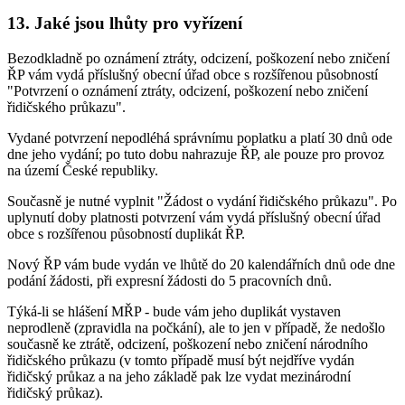
13.
Jaké jsou lhůty pro vyřízení
Bezodkladně po oznámení ztráty, odcizení, poškození nebo zničení
ŘP vám vydá příslušný obecní úřad obce s rozšířenou působností
"Potvrzení o oznámení ztráty, odcizení, poškození nebo zničení
řidičského průkazu".
Vydané potvrzení nepodléhá správnímu poplatku a platí 30 dnů ode
dne jeho vydání; po tuto dobu nahrazuje ŘP, ale pouze pro provoz
na území České republiky.
Současně je nutné vyplnit "Žádost o vydání řidičského průkazu". Po
uplynutí doby platnosti potvrzení vám vydá příslušný obecní úřad
obce s rozšířenou působností duplikát ŘP.
Nový ŘP vám bude vydán ve lhůtě do 20 kalendářních dnů ode dne
podání žádosti, při expresní žádosti do 5 pracovních dnů.
Týká-li se hlášení MŘP - bude vám jeho duplikát vystaven
neprodleně (zpravidla na počkání), ale to jen v případě, že nedošlo
současně ke ztrátě, odcizení, poškození nebo zničení národního
řidičského průkazu (v tomto případě musí být nejdříve vydán
řidičský průkaz a na jeho základě pak lze vydat mezinárodní
řidičský průkaz).