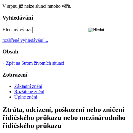
V srpnu již nelze slunci mnoho věřit.
Vyhledávání
Hledaný výraz:
rozšířené vyhledávání ...
Obsah
« Zpět na Strom životních situací
Zobrazení
Základní znění
Rozšířené znění
Úplné znění
Ztráta, odcizení, poškození nebo zničení
řidičského průkazu nebo mezinárodního
řidičského průkazu