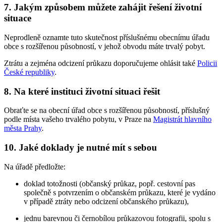
7.
Jakým způsobem můžete zahájit řešení životní
situace
Neprodleně oznamte tuto skutečnost příslušnému obecnímu úřadu
obce s rozšířenou působností, v jehož obvodu máte trvalý pobyt.
Ztrátu a zejména odcizení průkazu doporučujeme ohlásit také
Policii
České republiky
.
8.
Na které instituci životní situaci řešit
Obraťte se na obecní úřad obce s rozšířenou působností, příslušný
podle místa vašeho trvalého pobytu, v Praze na
Magistrát hlavního
města Prahy
.
10.
Jaké doklady je nutné mít s sebou
Na úřadě předložte:
doklad totožnosti (občanský průkaz, popř. cestovní pas
společně s potvrzením o občanském průkazu, které je vydáno
v případě ztráty nebo odcizení občanského průkazu),
jednu barevnou či černobílou průkazovou fotografii, spolu s