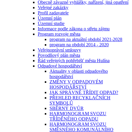
Obecně závazné vyhlášky, nařízení, jiná opatření
Veřejné zakázky
Profil zadavatele
Územní plán
Územní studie
Informace podle zákona o střetu zájmu
Program rozvoje města
program na aktuální období 2021-2028
program na období 2014 - 2020
Veřejnoprávní smlouvy
Povodňový plán města
Řád veřejných pohřebišť města Hulína
Odpadové hospodářství
Aktuality v oblasti odpadového
hospodářství
ZMĚNY V ODPADOVÉM
HOSPODÁŘSTVÍ
JAK SPRÁVNĚ TŘÍDIT ODPAD?
PŘEHLED RECYKLAČNÍCH
SYMBOLŮ
SBĚRNÝ DVŮR
HARMONOGRAM SVOZU
TŘÍDĚNÉHO ODPADU
HARMONOGRAM SVOZU
SMĚSNÉHO KOMUNÁLNÍHO