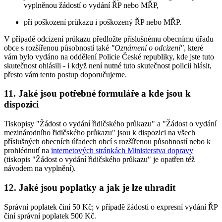
vyplněnou žádostí o vydání ŘP nebo MŘP,
při poškození průkazu i poškozený ŘP nebo MŘP.
V případě odcizení průkazu předložte příslušnému obecnímu úřadu
obce s rozšířenou působností také
"Oznámení o odcizení"
, které
vám bylo vydáno na oddělení Policie České republiky, kde jste tuto
skutečnost ohlásili - i když není nutné tuto skutečnost policii hlásit,
přesto vám tento postup doporučujeme.
11.
Jaké jsou potřebné formuláře a kde jsou k
dispozici
Tiskopisy "Žádost o vydání řidičského průkazu" a "Žádost o vydání
mezinárodního řidičského průkazu" jsou k dispozici na všech
příslušných obecních úřadech obcí s rozšířenou působností nebo k
prohlédnutí na
internetových stránkách Ministerstva dopravy
(tiskopis "Žádost o vydání řidičského průkazu" je opatřen též
návodem na vyplnění).
12.
Jaké jsou poplatky a jak je lze uhradit
Správní poplatek činí 50 Kč; v případě žádosti o expresní vydání ŘP
činí správní poplatek 500 Kč.