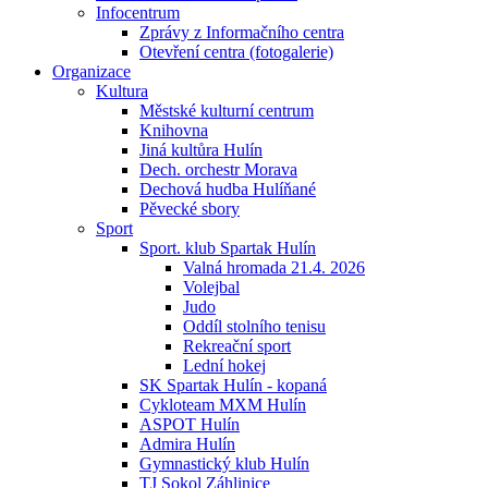
Infocentrum
Zprávy z Informačního centra
Otevření centra (fotogalerie)
Organizace
Kultura
Městské kulturní centrum
Knihovna
Jiná kultůra Hulín
Dech. orchestr Morava
Dechová hudba Hulíňané
Pěvecké sbory
Sport
Sport. klub Spartak Hulín
Valná hromada 21.4. 2026
Volejbal
Judo
Oddíl stolního tenisu
Rekreační sport
Lední hokej
SK Spartak Hulín - kopaná
Cykloteam MXM Hulín
ASPOT Hulín
Admira Hulín
Gymnastický klub Hulín
TJ Sokol Záhlinice