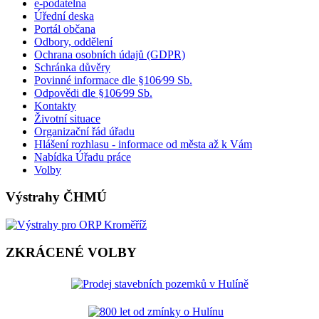
e-podatelna
Úřední deska
Portál občana
Odbory, oddělení
Ochrana osobních údajů (GDPR)
Schránka důvěry
Povinné informace dle §106⁄99 Sb.
Odpovědi dle §106⁄99 Sb.
Kontakty
Životní situace
Organizační řád úřadu
Hlášení rozhlasu - informace od města až k Vám
Nabídka Úřadu práce
Volby
Výstrahy ČHMÚ
ZKRÁCENÉ VOLBY