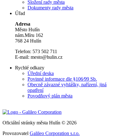
Složení rady města
Dokumenty rady města
Úřad
Adresa
Město Hulín
nám.Míru 162
768 24 Hulín
Telefon: 573 502 711
E-mail: mesto@hulin.cz
Rychlé odkazy
Úřední deska
Povinné informace dle §106⁄99 Sb.
Obecně závazné vyhlášky, nařízení, jiná
opatření
Povodňový plán města
Oficiální stránky města Hulín © 2026
Provozovatel
Galileo Corporation s.r.o.