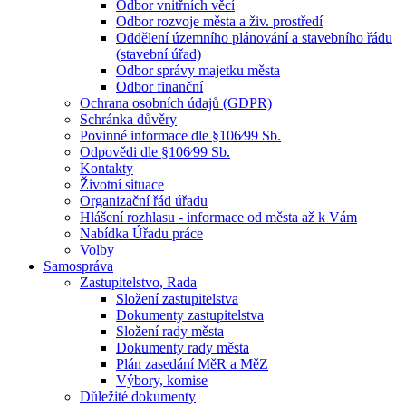
Odbor vnitřních věcí
Odbor rozvoje města a živ. prostředí
Oddělení územního plánování a stavebního řádu
(stavební úřad)
Odbor správy majetku města
Odbor finanční
Ochrana osobních údajů (GDPR)
Schránka důvěry
Povinné informace dle §106⁄99 Sb.
Odpovědi dle §106⁄99 Sb.
Kontakty
Životní situace
Organizační řád úřadu
Hlášení rozhlasu - informace od města až k Vám
Nabídka Úřadu práce
Volby
Samospráva
Zastupitelstvo, Rada
Složení zastupitelstva
Dokumenty zastupitelstva
Složení rady města
Dokumenty rady města
Plán zasedání MěR a MěZ
Výbory, komise
Důležité dokumenty