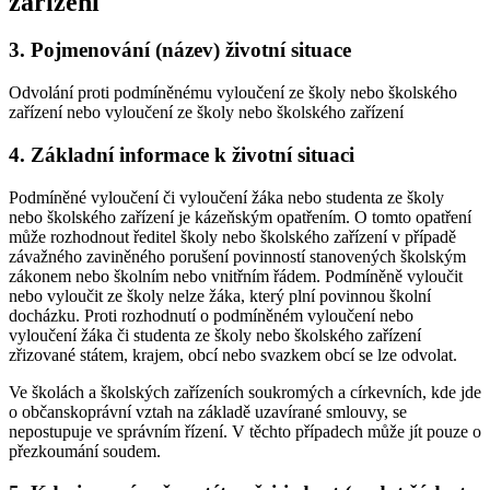
zařízení
3.
Pojmenování (název) životní situace
Odvolání proti podmíněnému vyloučení ze školy nebo školského
zařízení nebo vyloučení ze školy nebo školského zařízení
4.
Základní informace k životní situaci
Podmíněné vyloučení či vyloučení žáka nebo studenta ze školy
nebo školského zařízení je kázeňským opatřením. O tomto opatření
může rozhodnout ředitel školy nebo školského zařízení v případě
závažného zaviněného porušení povinností stanovených školským
zákonem nebo školním nebo vnitřním řádem. Podmíněně vyloučit
nebo vyloučit ze školy nelze žáka, který plní povinnou školní
docházku. Proti rozhodnutí o podmíněném vyloučení nebo
vyloučení žáka či studenta ze školy nebo školského zařízení
zřizované státem, krajem, obcí nebo svazkem obcí se lze odvolat.
Ve školách a školských zařízeních soukromých a církevních, kde jde
o občanskoprávní vztah na základě uzavírané smlouvy, se
nepostupuje ve správním řízení. V těchto případech může jít pouze o
přezkoumání soudem.