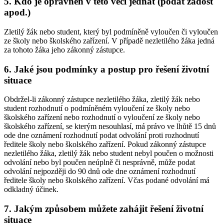
5.
Kdo je oprávněn v této věci jednat (podat žádost
apod.)
Zletilý žák nebo student, který byl podmíněně vyloučen či vyloučen
ze školy nebo školského zařízení. V případě nezletilého žáka jedná
za tohoto žáka jeho zákonný zástupce.
6.
Jaké jsou podmínky a postup pro řešení životní
situace
Obdržel-li zákonný zástupce nezletilého žáka, zletilý žák nebo
student rozhodnutí o podmíněném vyloučení ze školy nebo
školského zařízení nebo rozhodnutí o vyloučení ze školy nebo
školského zařízení, se kterým nesouhlasí, má právo ve lhůtě 15 dnů
ode dne oznámení rozhodnutí podat odvolání proti rozhodnutí
ředitele školy nebo školského zařízení. Pokud zákonný zástupce
nezletilého žáka, zletilý žák nebo student nebyl poučen o možnosti
odvolání nebo byl poučen neúplně či nesprávně, může podat
odvolání nejpozději do 90 dnů ode dne oznámení rozhodnutí
ředitele školy nebo školského zařízení. Včas podané odvolání má
odkladný účinek.
7.
Jakým způsobem můžete zahájit řešení životní
situace