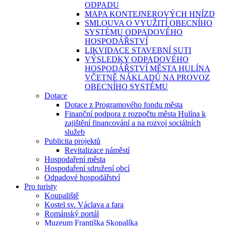
ODPADU
MAPA KONTEJNEROVÝCH HNÍZD
SMLOUVA O VYUŽITÍ OBECNÍHO
SYSTÉMU ODPADOVÉHO
HOSPODÁŘSTVÍ
LIKVIDACE STAVEBNÍ SUTI
VÝSLEDKY ODPADOVÉHO
HOSPODÁŘSTVÍ MĚSTA HULÍNA
VČETNĚ NÁKLADŮ NA PROVOZ
OBECNÍHO SYSTÉMU
Dotace
Dotace z Programového fondu města
Finanční podpora z rozpočtu města Hulína k
zajištění financování a na rozvoj sociálních
služeb
Publicita projektů
Revitalizace náměstí
Hospodaření města
Hospodaření sdružení obcí
Odpadové hospodářství
Pro turisty
Koupaliště
Kostel sv. Václava a fara
Románský portál
Muzeum Františka Skopalíka