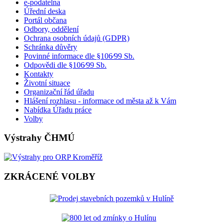
e-podatelna
Úřední deska
Portál občana
Odbory, oddělení
Ochrana osobních údajů (GDPR)
Schránka důvěry
Povinné informace dle §106⁄99 Sb.
Odpovědi dle §106⁄99 Sb.
Kontakty
Životní situace
Organizační řád úřadu
Hlášení rozhlasu - informace od města až k Vám
Nabídka Úřadu práce
Volby
Výstrahy ČHMÚ
ZKRÁCENÉ VOLBY