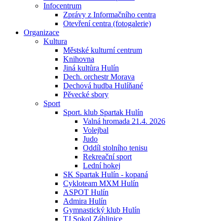
Infocentrum
Zprávy z Informačního centra
Otevření centra (fotogalerie)
Organizace
Kultura
Městské kulturní centrum
Knihovna
Jiná kultůra Hulín
Dech. orchestr Morava
Dechová hudba Hulíňané
Pěvecké sbory
Sport
Sport. klub Spartak Hulín
Valná hromada 21.4. 2026
Volejbal
Judo
Oddíl stolního tenisu
Rekreační sport
Lední hokej
SK Spartak Hulín - kopaná
Cykloteam MXM Hulín
ASPOT Hulín
Admira Hulín
Gymnastický klub Hulín
TJ Sokol Záhlinice