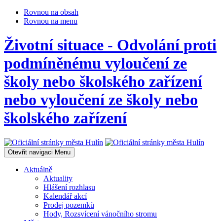
Rovnou na obsah
Rovnou na menu
Životní situace - Odvolání proti
podmíněnému vyloučení ze
školy nebo školského zařízení
nebo vyloučení ze školy nebo
školského zařízení
Otevřit navigaci
Menu
Aktuálně
Aktuality
Hlášení rozhlasu
Kalendář akcí
Prodej pozemků
Hody, Rozsvícení vánočního stromu