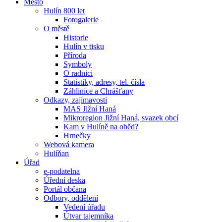
Město
Hulín 800 let
Fotogalerie
O městě
Historie
Hulín v tisku
Příroda
Symboly
O radnici
Statistiky, adresy, tel. čísla
Záhlinice a Chrášťany
Odkazy, zajímavosti
MAS Jižní Haná
Mikroregion Jižní Haná, svazek obcí
Kam v Hulíně na oběd?
Hrnečky
Webová kamera
Hulíňan
Úřad
e-podatelna
Úřední deska
Portál občana
Odbory, oddělení
Vedení úřadu
Útvar tajemníka