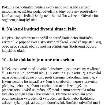
Pokud s rozhodnutím ředitele školy nebo školského zařízení
nesouhlasíte, můžete podat odvolání (řádný opravný prostředek),
které adresujte řediteli školy nebo školského zařízení. Odvolacím
orgánem je krajský úřad.
8.
Na které instituci životní situaci řešit
Na příslušné střední nebo vyšší odborné škole nebo školském
zařízení. V případě škol a školských zařízení, které zřizuje stát, kraj,
obec nebo svazek obcí rovněž na příslušném (školském) odboru
krajského úřadu.
10.
Jaké doklady je nutné mít s sebou
Náležitosti, které musí odvolání obsahovat, jsou uvedeny v zákoně
č. 500/2004 Sb., správní řád (§ 37 odst. 2 a § 82 odst. 2). Odvolání
musí obsahovat údaje o tom, proti kterému rozhodnutí směřuje, v
jakém rozsahu ho napadá a v čem je spatřován rozpor s právními
předpisy nebo nesprávnost rozhodnutí nebo řízení, jež mu
předcházelo. Uvádí se jméno, příjmení, datum narození a místo
trvalého pobytu žáka nebo studenta, kterého se odvolání proti
podmíněnému vyloučení či vyloučení ze školy nebo školského
zařízení týká, popř. adresa pro doručování. Součástí odvolání musí