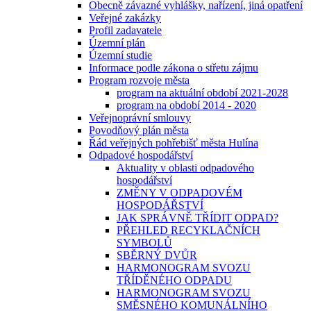
Obecně závazné vyhlášky, nařízení, jiná opatření
Veřejné zakázky
Profil zadavatele
Územní plán
Územní studie
Informace podle zákona o střetu zájmu
Program rozvoje města
program na aktuální období 2021-2028
program na období 2014 - 2020
Veřejnoprávní smlouvy
Povodňový plán města
Řád veřejných pohřebišť města Hulína
Odpadové hospodářství
Aktuality v oblasti odpadového
hospodářství
ZMĚNY V ODPADOVÉM
HOSPODÁŘSTVÍ
JAK SPRÁVNĚ TŘÍDIT ODPAD?
PŘEHLED RECYKLAČNÍCH
SYMBOLŮ
SBĚRNÝ DVŮR
HARMONOGRAM SVOZU
TŘÍDĚNÉHO ODPADU
HARMONOGRAM SVOZU
SMĚSNÉHO KOMUNÁLNÍHO