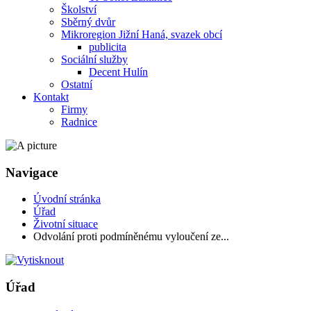
Školství
Sběrný dvůr
Mikroregion Jižní Haná, svazek obcí
publicita
Sociální služby
Decent Hulín
Ostatní
Kontakt
Firmy
Radnice
Navigace
Úvodní stránka
Úřad
Životní situace
Odvolání proti podmíněnému vyloučení ze...
Úřad