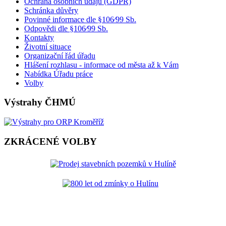
Ochrana osobních údajů (GDPR)
Schránka důvěry
Povinné informace dle §106⁄99 Sb.
Odpovědi dle §106⁄99 Sb.
Kontakty
Životní situace
Organizační řád úřadu
Hlášení rozhlasu - informace od města až k Vám
Nabídka Úřadu práce
Volby
Výstrahy ČHMÚ
ZKRÁCENÉ VOLBY