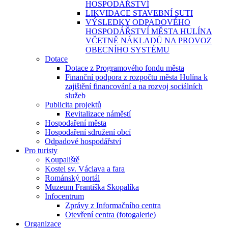
HOSPODÁŘSTVÍ
LIKVIDACE STAVEBNÍ SUTI
VÝSLEDKY ODPADOVÉHO
HOSPODÁŘSTVÍ MĚSTA HULÍNA
VČETNĚ NÁKLADŮ NA PROVOZ
OBECNÍHO SYSTÉMU
Dotace
Dotace z Programového fondu města
Finanční podpora z rozpočtu města Hulína k
zajištění financování a na rozvoj sociálních
služeb
Publicita projektů
Revitalizace náměstí
Hospodaření města
Hospodaření sdružení obcí
Odpadové hospodářství
Pro turisty
Koupaliště
Kostel sv. Václava a fara
Románský portál
Muzeum Františka Skopalíka
Infocentrum
Zprávy z Informačního centra
Otevření centra (fotogalerie)
Organizace