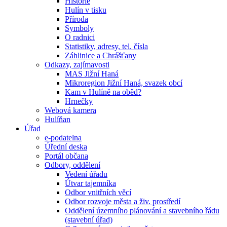
Historie
Hulín v tisku
Příroda
Symboly
O radnici
Statistiky, adresy, tel. čísla
Záhlinice a Chrášťany
Odkazy, zajímavosti
MAS Jižní Haná
Mikroregion Jižní Haná, svazek obcí
Kam v Hulíně na oběd?
Hrnečky
Webová kamera
Hulíňan
Úřad
e-podatelna
Úřední deska
Portál občana
Odbory, oddělení
Vedení úřadu
Útvar tajemníka
Odbor vnitřních věcí
Odbor rozvoje města a živ. prostředí
Oddělení územního plánování a stavebního řádu
(stavební úřad)