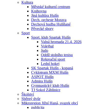
Kultura
Městské kulturní centrum
Knihovna
Jiná kultůra Hulín
Dech. orchestr Morava
Dechová hudba Hulíňané
Pěvecké sbory
Sport
Sport. klub Spartak Hulín
Valná hromada 21.4. 2026
Volejbal
Judo
Oddíl stolního tenisu
Rekreační sport
Lední hokej
SK Spartak Hulín - kopaná
Cykloteam MXM Hulín
ASPOT Hulín
Admira Hulín
Gymnastický klub Hulín
TJ Sokol Záhlinice
Školství
Sběrný dvůr
Mikroregion Jižní Haná, svazek obcí
publicita