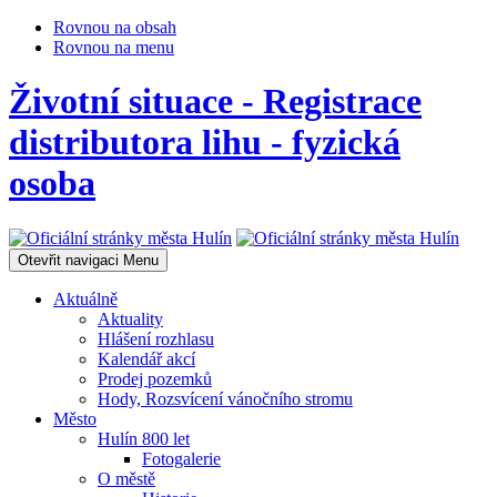
Rovnou na obsah
Rovnou na menu
Životní situace - Registrace
distributora lihu - fyzická
osoba
Otevřit navigaci
Menu
Aktuálně
Aktuality
Hlášení rozhlasu
Kalendář akcí
Prodej pozemků
Hody, Rozsvícení vánočního stromu
Město
Hulín 800 let
Fotogalerie
O městě