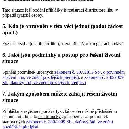
Tato situace řeší podání přihlášky k registraci distributora lihu, v
případě fyzické osoby.
5.
Kdo je oprávněn v této věci jednat (podat žádost
apod.)
Fyzická osoba (distributor lihu), která přihlášku k registraci podává.
6.
Jaké jsou podmínky a postup pro řešení životní
situace
Splnění podmínek určených
zákonem č. 307/2013 Sb., o povinném
značení lihu, ve znění pozdějších předpisů
, a
zákonem č. 280/2009
Sb., daňový řád, ve znění pozdějších předpisů
.
7.
Jakým způsobem můžete zahájit řešení životní
situace
Přihlášku k registraci podává fyzická osoba místně příslušnému
celnímu úřadu, a to
elektronicky
způsobem a za podmínek
stanovených
zákonem č. 280/2009 Sb., daňový řád, ve znění
pozdějších předpisů
.