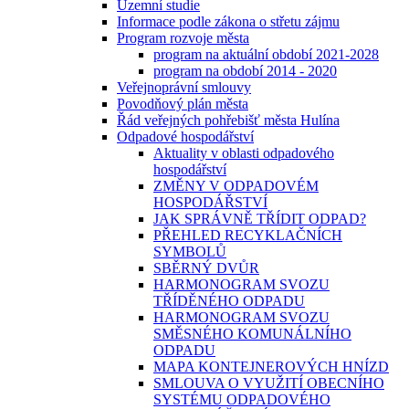
Územní studie
Informace podle zákona o střetu zájmu
Program rozvoje města
program na aktuální období 2021-2028
program na období 2014 - 2020
Veřejnoprávní smlouvy
Povodňový plán města
Řád veřejných pohřebišť města Hulína
Odpadové hospodářství
Aktuality v oblasti odpadového
hospodářství
ZMĚNY V ODPADOVÉM
HOSPODÁŘSTVÍ
JAK SPRÁVNĚ TŘÍDIT ODPAD?
PŘEHLED RECYKLAČNÍCH
SYMBOLŮ
SBĚRNÝ DVŮR
HARMONOGRAM SVOZU
TŘÍDĚNÉHO ODPADU
HARMONOGRAM SVOZU
SMĚSNÉHO KOMUNÁLNÍHO
ODPADU
MAPA KONTEJNEROVÝCH HNÍZD
SMLOUVA O VYUŽITÍ OBECNÍHO
SYSTÉMU ODPADOVÉHO