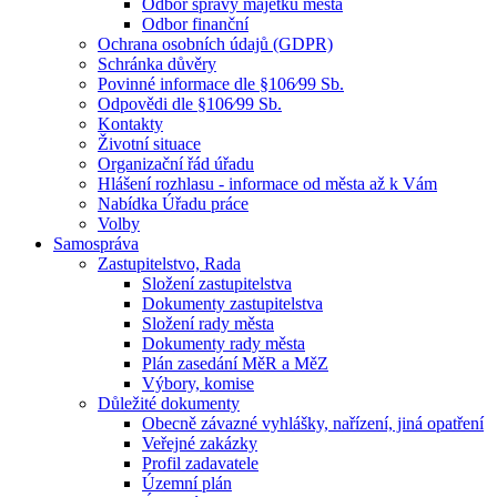
Odbor správy majetku města
Odbor finanční
Ochrana osobních údajů (GDPR)
Schránka důvěry
Povinné informace dle §106⁄99 Sb.
Odpovědi dle §106⁄99 Sb.
Kontakty
Životní situace
Organizační řád úřadu
Hlášení rozhlasu - informace od města až k Vám
Nabídka Úřadu práce
Volby
Samospráva
Zastupitelstvo, Rada
Složení zastupitelstva
Dokumenty zastupitelstva
Složení rady města
Dokumenty rady města
Plán zasedání MěR a MěZ
Výbory, komise
Důležité dokumenty
Obecně závazné vyhlášky, nařízení, jiná opatření
Veřejné zakázky
Profil zadavatele
Územní plán