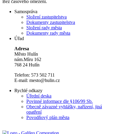
Bez časového omezení.
Samospráva
Složení zastupitelstva
Dokumenty zastupitelstva
Složení rady města
Dokumenty rady města
Úřad
Adresa
Město Hulín
nám.Míru 162
768 24 Hulín
Telefon: 573 502 711
E-mail: mesto@hulin.cz
Rychlé odkazy
Úřední deska
Povinné informace dle §106⁄99 Sb.
Obecně závazné vyhlášky, nařízení, jiná
opatření
Povodňový plán města