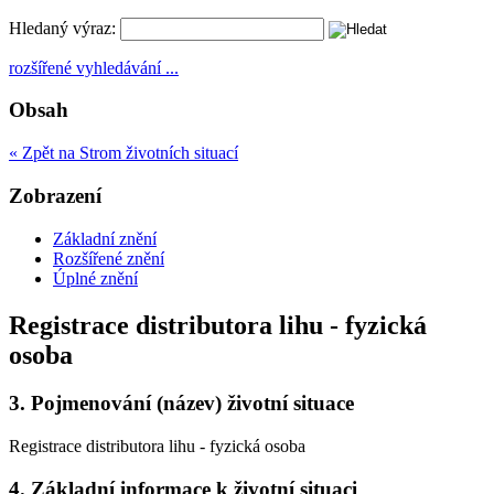
Hledaný výraz:
rozšířené vyhledávání ...
Obsah
« Zpět na Strom životních situací
Zobrazení
Základní znění
Rozšířené znění
Úplné znění
Registrace distributora lihu - fyzická
osoba
3.
Pojmenování (název) životní situace
Registrace distributora lihu - fyzická osoba
4.
Základní informace k životní situaci