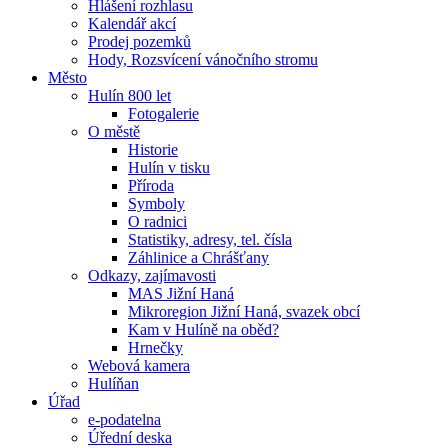
Hlášení rozhlasu
Kalendář akcí
Prodej pozemků
Hody, Rozsvícení vánočního stromu
Město
Hulín 800 let
Fotogalerie
O městě
Historie
Hulín v tisku
Příroda
Symboly
O radnici
Statistiky, adresy, tel. čísla
Záhlinice a Chrášťany
Odkazy, zajímavosti
MAS Jižní Haná
Mikroregion Jižní Haná, svazek obcí
Kam v Hulíně na oběd?
Hrnečky
Webová kamera
Hulíňan
Úřad
e-podatelna
Úřední deska