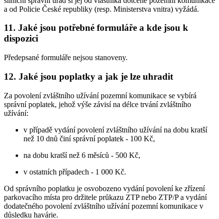
silniční správní úřad si jej od vlastníka dotčené pozemní komunikace
a od Policie České republiky (resp. Ministerstva vnitra) vyžádá.
11.
Jaké jsou potřebné formuláře a kde jsou k
dispozici
Předepsané formuláře nejsou stanoveny.
12.
Jaké jsou poplatky a jak je lze uhradit
Za povolení zvláštního užívání pozemní komunikace se vybírá
správní poplatek, jehož výše závisí na délce trvání zvláštního
užívání:
v případě vydání povolení zvláštního užívání na dobu kratší
než 10 dnů činí správní poplatek - 100 Kč,
na dobu kratší než 6 měsíců - 500 Kč,
v ostatních případech - 1 000 Kč.
Od správního poplatku je osvobozeno vydání povolení ke zřízení
parkovacího místa pro držitele průkazu ZTP nebo ZTP/P a vydání
dodatečného povolení zvláštního užívání pozemní komunikace v
důsledku havárie.