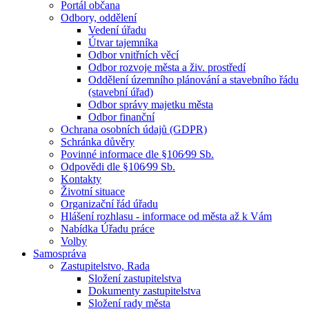
Portál občana
Odbory, oddělení
Vedení úřadu
Útvar tajemníka
Odbor vnitřních věcí
Odbor rozvoje města a živ. prostředí
Oddělení územního plánování a stavebního řádu
(stavební úřad)
Odbor správy majetku města
Odbor finanční
Ochrana osobních údajů (GDPR)
Schránka důvěry
Povinné informace dle §106⁄99 Sb.
Odpovědi dle §106⁄99 Sb.
Kontakty
Životní situace
Organizační řád úřadu
Hlášení rozhlasu - informace od města až k Vám
Nabídka Úřadu práce
Volby
Samospráva
Zastupitelstvo, Rada
Složení zastupitelstva
Dokumenty zastupitelstva
Složení rady města