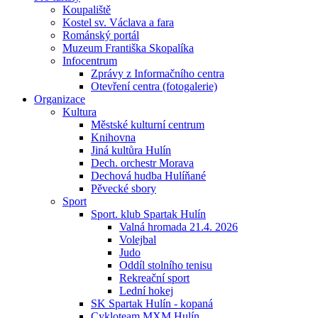
Koupaliště
Kostel sv. Václava a fara
Románský portál
Muzeum Františka Skopalíka
Infocentrum
Zprávy z Informačního centra
Otevření centra (fotogalerie)
Organizace
Kultura
Městské kulturní centrum
Knihovna
Jiná kultůra Hulín
Dech. orchestr Morava
Dechová hudba Hulíňané
Pěvecké sbory
Sport
Sport. klub Spartak Hulín
Valná hromada 21.4. 2026
Volejbal
Judo
Oddíl stolního tenisu
Rekreační sport
Lední hokej
SK Spartak Hulín - kopaná
Cykloteam MXM Hulín