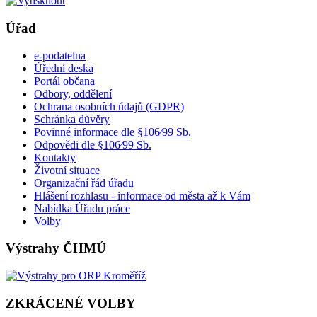
Úřad
e-podatelna
Úřední deska
Portál občana
Odbory, oddělení
Ochrana osobních údajů (GDPR)
Schránka důvěry
Povinné informace dle §106⁄99 Sb.
Odpovědi dle §106⁄99 Sb.
Kontakty
Životní situace
Organizační řád úřadu
Hlášení rozhlasu - informace od města až k Vám
Nabídka Úřadu práce
Volby
Výstrahy ČHMÚ
ZKRÁCENÉ VOLBY