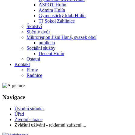
ASPOT Hulín
Admira Hulín
Gymnastický klub Hulín
TJ Sokol Záhlinice
Školství
Sběrný dvůr
Mikroregion Jižní Haná, svazek obcí
publicita
Sociální služby
Decent Hulín
Ostatní
Kontakt
Firmy
Radnice
Navigace
Úvodní stránka
Úřad
Životní situace
Zvláštní užívání - reklamní zařízení,...