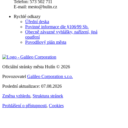
Telefon: 573 502 711
E-mail: mesto@hulin.cz
Rychlé odkazy
Úřední deska
Povinné informace dle §106⁄99 Sb.
Obecně závazné vyhlášky, nařízení, jiná
opatření
Povodňový plán města
Oficiální stránky města Hulín © 2026
Provozovatel
Galileo Corporation s.r.o.
Poslední aktualizace: 07.08.2026
Změna vzhledu
,
Struktura stránek
Prohlášení o přístupnosti
,
Cookies