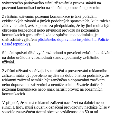
vyhrazeného parkovacího stání, zřizování a provoz stánků na
pozemní komunikaci nebo na silničním pomocném pozemku.
Zvláštním užíváním pozemní komunikace je také pořádání
cyklistických závodů a jiných podobných sportovních, kulturních a
zábavních akcí, avšak pouze za předpokladu, že by jimi mohla být
ohrožena bezpečnost nebo plynulost provozu na pozemních
komunikacích (pro určení, zda je splněna tato podmínka, je
směrodatné vyjádření
příslušného dopravního inspektorátu Policie
České republiky
).
Silniční správní úřad vydá rozhodnutí o povolení zvláštního užívání
na dobu určitou a v rozhodnutí stanoví podmínky zvláštního
užívání.
Zvláštní užívání spočívající v umístění a provozování reklamního
zařízení může být povoleno nejdéle na dobu 5 let za podmínky, že
reklamní zařízení nemůže být zaměněno s dopravními značkami
nebo dopravními zařízeními a nemůže oslnit uživatele dotčené
pozemní komunikace nebo jinak narušit provoz na pozemních
komunikacích.
V případě, že se má reklamní zařízení nacházet na dálnici nebo
silnici I. třídy, musí sloužit k označení provozovny nacházející se v
souvisle zastavěném území obce ve vzdálenosti do 50 m od