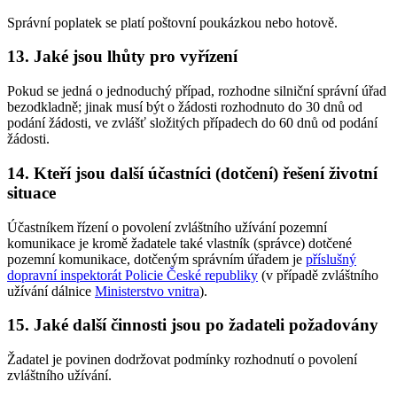
Správní poplatek se platí poštovní poukázkou nebo hotově.
13.
Jaké jsou lhůty pro vyřízení
Pokud se jedná o jednoduchý případ, rozhodne silniční správní úřad
bezodkladně; jinak musí být o žádosti rozhodnuto do 30 dnů od
podání žádosti, ve zvlášť složitých případech do 60 dnů od podání
žádosti.
14.
Kteří jsou další účastníci (dotčení) řešení životní
situace
Účastníkem řízení o povolení zvláštního užívání pozemní
komunikace je kromě žadatele také vlastník (správce) dotčené
pozemní komunikace, dotčeným správním úřadem je
příslušný
dopravní inspektorát Policie České republiky
(v případě zvláštního
užívání dálnice
Ministerstvo vnitra
).
15.
Jaké další činnosti jsou po žadateli požadovány
Žadatel je povinen dodržovat podmínky rozhodnutí o povolení
zvláštního užívání.