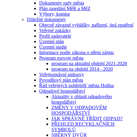
Dokumenty rady města
Plán zasedání MěR a MěZ
Výbory, komise
Důležité dokumenty
Obecně závazné vyhlášky, nařízení, jiná opatření
Veřejné zakázky
Profil zadavatele
Územní plán
Územní studie
Informace podle zákona o střetu zájmu
Program rozvoje města
program na aktuální období 2021-2028
program na období 2014 - 2020
Veřejnoprávní smlouvy
Povodňový plán města
Řád veřejných pohřebišť města Hulína
Odpadové hospodářství
Aktuality v oblasti odpadového
hospodářství
ZMĚNY V ODPADOVÉM
HOSPODÁŘSTVÍ
JAK SPRÁVNĚ TŘÍDIT ODPAD?
PŘEHLED RECYKLAČNÍCH
SYMBOLŮ
SBĚRNÝ DVŮR