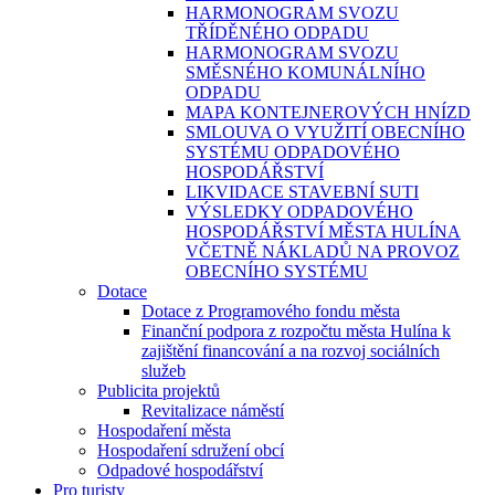
HARMONOGRAM SVOZU
TŘÍDĚNÉHO ODPADU
HARMONOGRAM SVOZU
SMĚSNÉHO KOMUNÁLNÍHO
ODPADU
MAPA KONTEJNEROVÝCH HNÍZD
SMLOUVA O VYUŽITÍ OBECNÍHO
SYSTÉMU ODPADOVÉHO
HOSPODÁŘSTVÍ
LIKVIDACE STAVEBNÍ SUTI
VÝSLEDKY ODPADOVÉHO
HOSPODÁŘSTVÍ MĚSTA HULÍNA
VČETNĚ NÁKLADŮ NA PROVOZ
OBECNÍHO SYSTÉMU
Dotace
Dotace z Programového fondu města
Finanční podpora z rozpočtu města Hulína k
zajištění financování a na rozvoj sociálních
služeb
Publicita projektů
Revitalizace náměstí
Hospodaření města
Hospodaření sdružení obcí
Odpadové hospodářství
Pro turisty