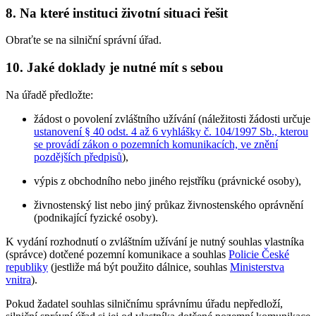
8.
Na které instituci životní situaci řešit
Obraťte se na silniční správní úřad.
10.
Jaké doklady je nutné mít s sebou
Na úřadě předložte:
žádost o povolení zvláštního užívání (náležitosti žádosti určuje
ustanovení § 40 odst. 4 až 6 vyhlášky č. 104/1997 Sb., kterou
se provádí zákon o pozemních komunikacích, ve znění
pozdějších předpisů
),
výpis z obchodního nebo jiného rejstříku (právnické osoby),
živnostenský list nebo jiný průkaz živnostenského oprávnění
(podnikající fyzické osoby).
K vydání rozhodnutí o zvláštním užívání je nutný souhlas vlastníka
(správce) dotčené pozemní komunikace a souhlas
Policie České
republiky
(jestliže má být použito dálnice, souhlas
Ministerstva
vnitra
).
Pokud žadatel souhlas silničnímu správnímu úřadu nepředloží,