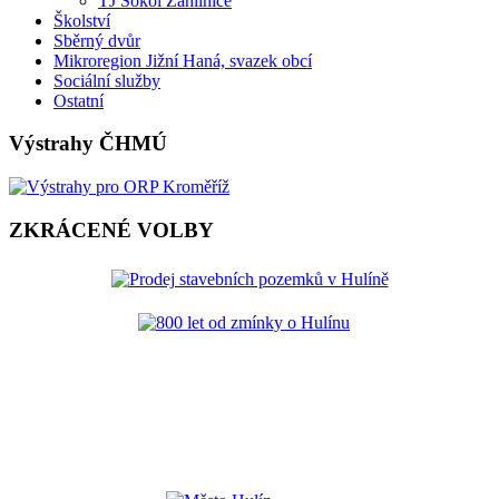
TJ Sokol Záhlinice
Školství
Sběrný dvůr
Mikroregion Jižní Haná, svazek obcí
Sociální služby
Ostatní
Výstrahy ČHMÚ
ZKRÁCENÉ VOLBY