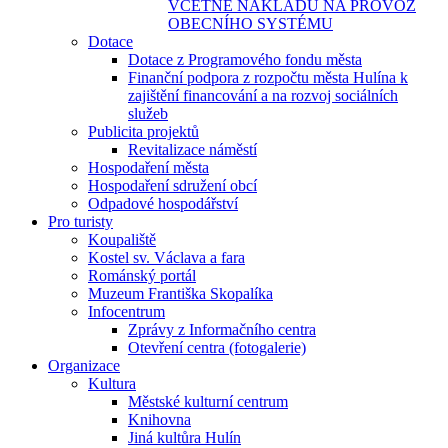
VČETNĚ NÁKLADŮ NA PROVOZ
OBECNÍHO SYSTÉMU
Dotace
Dotace z Programového fondu města
Finanční podpora z rozpočtu města Hulína k
zajištění financování a na rozvoj sociálních
služeb
Publicita projektů
Revitalizace náměstí
Hospodaření města
Hospodaření sdružení obcí
Odpadové hospodářství
Pro turisty
Koupaliště
Kostel sv. Václava a fara
Románský portál
Muzeum Františka Skopalíka
Infocentrum
Zprávy z Informačního centra
Otevření centra (fotogalerie)
Organizace
Kultura
Městské kulturní centrum
Knihovna
Jiná kultůra Hulín