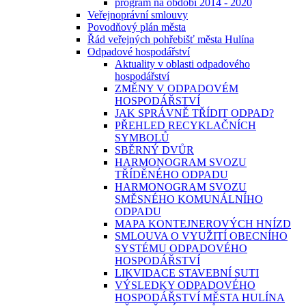
program na období 2014 - 2020
Veřejnoprávní smlouvy
Povodňový plán města
Řád veřejných pohřebišť města Hulína
Odpadové hospodářství
Aktuality v oblasti odpadového
hospodářství
ZMĚNY V ODPADOVÉM
HOSPODÁŘSTVÍ
JAK SPRÁVNĚ TŘÍDIT ODPAD?
PŘEHLED RECYKLAČNÍCH
SYMBOLŮ
SBĚRNÝ DVŮR
HARMONOGRAM SVOZU
TŘÍDĚNÉHO ODPADU
HARMONOGRAM SVOZU
SMĚSNÉHO KOMUNÁLNÍHO
ODPADU
MAPA KONTEJNEROVÝCH HNÍZD
SMLOUVA O VYUŽITÍ OBECNÍHO
SYSTÉMU ODPADOVÉHO
HOSPODÁŘSTVÍ
LIKVIDACE STAVEBNÍ SUTI
VÝSLEDKY ODPADOVÉHO
HOSPODÁŘSTVÍ MĚSTA HULÍNA