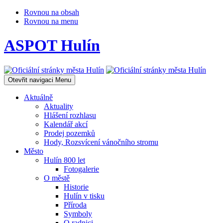
Rovnou na obsah
Rovnou na menu
ASPOT Hulín
Otevřit navigaci
Menu
Aktuálně
Aktuality
Hlášení rozhlasu
Kalendář akcí
Prodej pozemků
Hody, Rozsvícení vánočního stromu
Město
Hulín 800 let
Fotogalerie
O městě
Historie
Hulín v tisku
Příroda
Symboly
O radnici