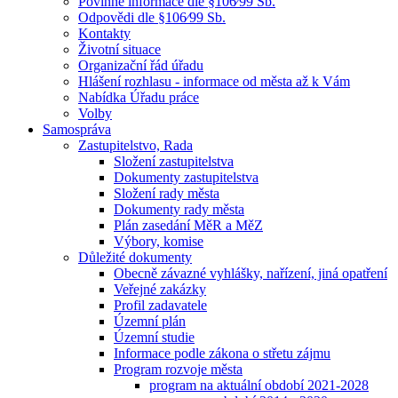
Povinné informace dle §106⁄99 Sb.
Odpovědi dle §106⁄99 Sb.
Kontakty
Životní situace
Organizační řád úřadu
Hlášení rozhlasu - informace od města až k Vám
Nabídka Úřadu práce
Volby
Samospráva
Zastupitelstvo, Rada
Složení zastupitelstva
Dokumenty zastupitelstva
Složení rady města
Dokumenty rady města
Plán zasedání MěR a MěZ
Výbory, komise
Důležité dokumenty
Obecně závazné vyhlášky, nařízení, jiná opatření
Veřejné zakázky
Profil zadavatele
Územní plán
Územní studie
Informace podle zákona o střetu zájmu
Program rozvoje města
program na aktuální období 2021-2028