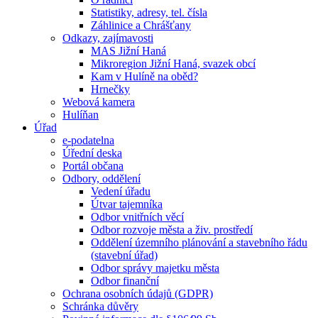
Statistiky, adresy, tel. čísla
Záhlinice a Chrášťany
Odkazy, zajímavosti
MAS Jižní Haná
Mikroregion Jižní Haná, svazek obcí
Kam v Hulíně na oběd?
Hrnečky
Webová kamera
Hulíňan
Úřad
e-podatelna
Úřední deska
Portál občana
Odbory, oddělení
Vedení úřadu
Útvar tajemníka
Odbor vnitřních věcí
Odbor rozvoje města a živ. prostředí
Oddělení územního plánování a stavebního řádu
(stavební úřad)
Odbor správy majetku města
Odbor finanční
Ochrana osobních údajů (GDPR)
Schránka důvěry