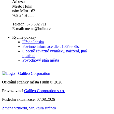
Adresa
Město Hulín
nám.Míru 162
768 24 Hulín
Telefon: 573 502 711
E-mail: mesto@hulin.cz
Rychlé odkazy
Úřední deska
Povinné informace dle §106⁄99 Sb.
Obecně závazné vyhlášky, nařízení, jiná
opatření
Povodňový plán města
Oficiální stránky města Hulín © 2026
Provozovatel
Galileo Corporation s.r.o.
Poslední aktualizace: 07.08.2026
Změna vzhledu
,
Struktura stránek