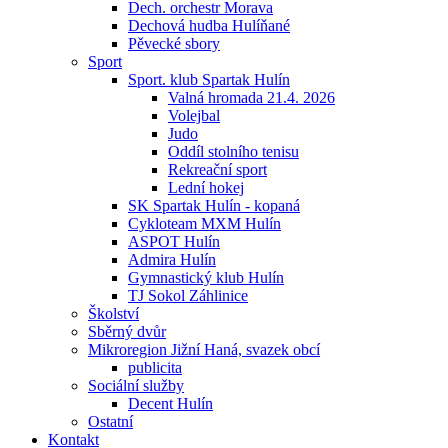
Dech. orchestr Morava
Dechová hudba Hulíňané
Pěvecké sbory
Sport
Sport. klub Spartak Hulín
Valná hromada 21.4. 2026
Volejbal
Judo
Oddíl stolního tenisu
Rekreační sport
Lední hokej
SK Spartak Hulín - kopaná
Cykloteam MXM Hulín
ASPOT Hulín
Admira Hulín
Gymnastický klub Hulín
TJ Sokol Záhlinice
Školství
Sběrný dvůr
Mikroregion Jižní Haná, svazek obcí
publicita
Sociální služby
Decent Hulín
Ostatní
Kontakt