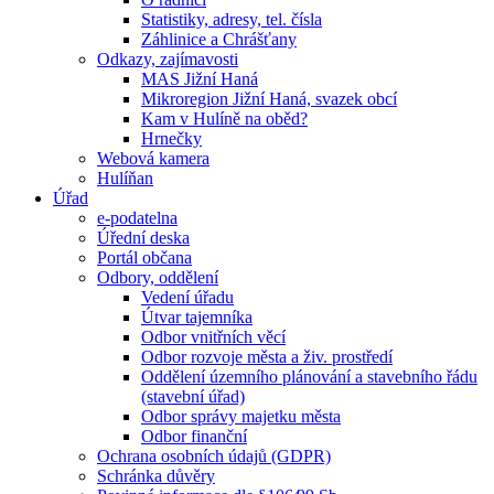
Statistiky, adresy, tel. čísla
Záhlinice a Chrášťany
Odkazy, zajímavosti
MAS Jižní Haná
Mikroregion Jižní Haná, svazek obcí
Kam v Hulíně na oběd?
Hrnečky
Webová kamera
Hulíňan
Úřad
e-podatelna
Úřední deska
Portál občana
Odbory, oddělení
Vedení úřadu
Útvar tajemníka
Odbor vnitřních věcí
Odbor rozvoje města a živ. prostředí
Oddělení územního plánování a stavebního řádu
(stavební úřad)
Odbor správy majetku města
Odbor finanční
Ochrana osobních údajů (GDPR)
Schránka důvěry