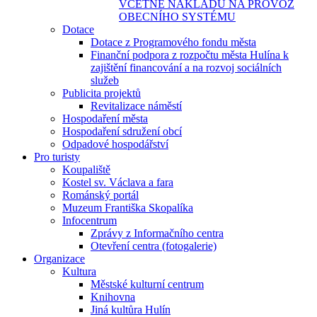
VČETNĚ NÁKLADŮ NA PROVOZ
OBECNÍHO SYSTÉMU
Dotace
Dotace z Programového fondu města
Finanční podpora z rozpočtu města Hulína k
zajištění financování a na rozvoj sociálních
služeb
Publicita projektů
Revitalizace náměstí
Hospodaření města
Hospodaření sdružení obcí
Odpadové hospodářství
Pro turisty
Koupaliště
Kostel sv. Václava a fara
Románský portál
Muzeum Františka Skopalíka
Infocentrum
Zprávy z Informačního centra
Otevření centra (fotogalerie)
Organizace
Kultura
Městské kulturní centrum
Knihovna
Jiná kultůra Hulín