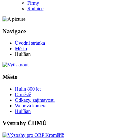
Firmy
Radnice
Navigace
Úvodní stránka
Město
Hulíňan
Město
Hulín 800 let
O městě
Odkazy, zajímavosti
Webová kamera
Hulíňan
Výstrahy ČHMÚ