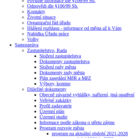
Povinné informace dle §106⁄99 Sb.
Odpovědi dle §106⁄99 Sb.
Kontakty
Životní situace
Organizační řád úřadu
Hlášení rozhlasu - informace od města až k Vám
Nabídka Úřadu práce
Volby
Samospráva
Zastupitelstvo, Rada
Složení zastupitelstva
Dokumenty zastupitelstva
Složení rady města
Dokumenty rady města
Plán zasedání MěR a MěZ
Výbory, komise
Důležité dokumenty
Obecně závazné vyhlášky, nařízení, jiná opatření
Veřejné zakázky
Profil zadavatele
Územní plán
Územní studie
Informace podle zákona o střetu zájmu
Program rozvoje města
program na aktuální období 2021-2028