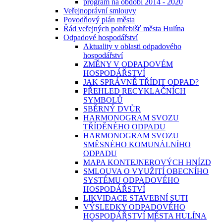
program na období 2014 - 2020
Veřejnoprávní smlouvy
Povodňový plán města
Řád veřejných pohřebišť města Hulína
Odpadové hospodářství
Aktuality v oblasti odpadového
hospodářství
ZMĚNY V ODPADOVÉM
HOSPODÁŘSTVÍ
JAK SPRÁVNĚ TŘÍDIT ODPAD?
PŘEHLED RECYKLAČNÍCH
SYMBOLŮ
SBĚRNÝ DVŮR
HARMONOGRAM SVOZU
TŘÍDĚNÉHO ODPADU
HARMONOGRAM SVOZU
SMĚSNÉHO KOMUNÁLNÍHO
ODPADU
MAPA KONTEJNEROVÝCH HNÍZD
SMLOUVA O VYUŽITÍ OBECNÍHO
SYSTÉMU ODPADOVÉHO
HOSPODÁŘSTVÍ
LIKVIDACE STAVEBNÍ SUTI
VÝSLEDKY ODPADOVÉHO
HOSPODÁŘSTVÍ MĚSTA HULÍNA