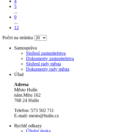
4
5
...
9
...
12
Počet na stránku
Samospráva
Složení zastupitelstva
Dokumenty zastupitelstva
Složení rady města
Dokumenty rady města
Úřad
Adresa
Město Hulín
nám.Míru 162
768 24 Hulín
Telefon: 573 502 711
E-mail: mesto@hulin.cz
Rychlé odkazy
Úřední deska