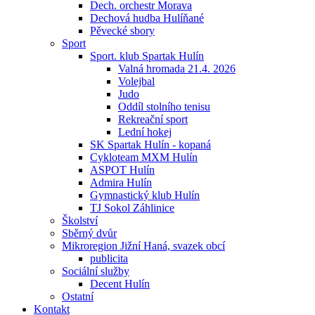
Dech. orchestr Morava
Dechová hudba Hulíňané
Pěvecké sbory
Sport
Sport. klub Spartak Hulín
Valná hromada 21.4. 2026
Volejbal
Judo
Oddíl stolního tenisu
Rekreační sport
Lední hokej
SK Spartak Hulín - kopaná
Cykloteam MXM Hulín
ASPOT Hulín
Admira Hulín
Gymnastický klub Hulín
TJ Sokol Záhlinice
Školství
Sběrný dvůr
Mikroregion Jižní Haná, svazek obcí
publicita
Sociální služby
Decent Hulín
Ostatní
Kontakt