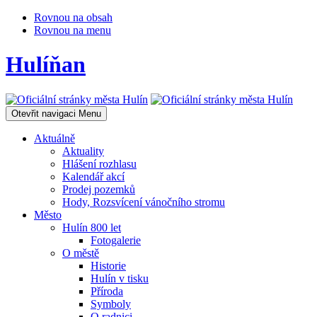
Rovnou na obsah
Rovnou na menu
Hulíňan
Otevřit navigaci
Menu
Aktuálně
Aktuality
Hlášení rozhlasu
Kalendář akcí
Prodej pozemků
Hody, Rozsvícení vánočního stromu
Město
Hulín 800 let
Fotogalerie
O městě
Historie
Hulín v tisku
Příroda
Symboly
O radnici