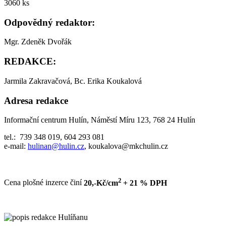
3060 ks
Odpovědný redaktor:
Mgr. Zdeněk Dvořák
REDAKCE:
Jarmila Zakravačová, Bc. Erika Koukalová
Adresa redakce
Informační centrum Hulín, Náměstí Míru 123, 768 24 Hulín
tel.: 739 348 019, 604 293 081
e-mail:
hulinan@hulin.cz
, koukalova@mkchulin.cz
2
Cena plošné inzerce činí
20,-Kč/cm
+ 21 % DPH