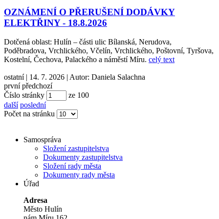
OZNÁMENÍ O PŘERUŠENÍ DODÁVKY
ELEKTŘINY - 18.8.2026
Dotčená oblast: Hulín – části ulic Bílanská, Nerudova,
Poděbradova, Vrchlického, Včelín, Vrchlického, Poštovní, Tyršova,
Kostelní, Čechova, Palackého a náměstí Míru.
celý text
ostatní
|
14. 7. 2026
|
Autor:
Daniela Salachna
první
předchozí
Číslo stránky
ze
100
další
poslední
Počet na stránku
Samospráva
Složení zastupitelstva
Dokumenty zastupitelstva
Složení rady města
Dokumenty rady města
Úřad
Adresa
Město Hulín
nám.Míru 162