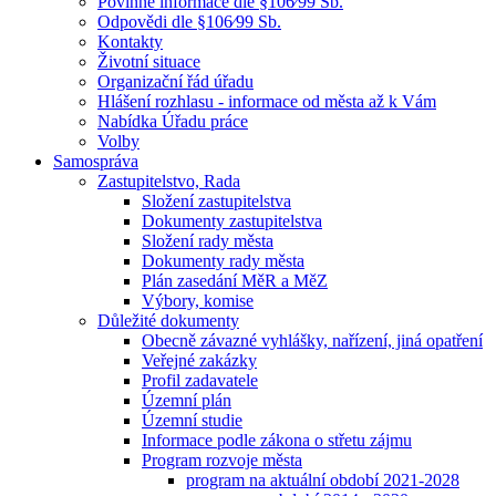
Povinné informace dle §106⁄99 Sb.
Odpovědi dle §106⁄99 Sb.
Kontakty
Životní situace
Organizační řád úřadu
Hlášení rozhlasu - informace od města až k Vám
Nabídka Úřadu práce
Volby
Samospráva
Zastupitelstvo, Rada
Složení zastupitelstva
Dokumenty zastupitelstva
Složení rady města
Dokumenty rady města
Plán zasedání MěR a MěZ
Výbory, komise
Důležité dokumenty
Obecně závazné vyhlášky, nařízení, jiná opatření
Veřejné zakázky
Profil zadavatele
Územní plán
Územní studie
Informace podle zákona o střetu zájmu
Program rozvoje města
program na aktuální období 2021-2028