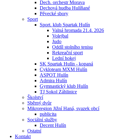
Dech. orchestr Morava
Dechová hudba Hulíňané
Pěvecké sbory
Sport
Sport. klub Spartak Hulín
Valná hromada 21.4. 2026
Volejbal
Judo
Oddíl stolního tenisu
Rekreační sport
Lední hokej
SK Spartak Hulín - kopaná
Cykloteam MXM Hulín
ASPOT Hulín
Admira Hulín
Gymnastický klub Hulín
TJ Sokol Záhlinice
Školství
Sběrný dvůr
Mikroregion Jižní Haná, svazek obcí
publicita
Sociální služby
Decent Hulín
Ostatní
Kontakt