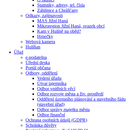
Statistiky, adresy, tel. čísla
Záhlinice a Chrášťany
Odkazy, zajímavosti
MAS Jižní Haná
Mikroregion Jižní Haná, svazek obcí
Kam v Hulíně na oběd?
Hrnečky
Webová kamera
Hulíňan
Úřad
e-podatelna
Úřední deska
Portál občana
Odbory, oddělení
Vedení úřadu
Útvar tajemníka
Odbor vnitřních věcí
Odbor rozvoje města a živ. prostředí
Oddělení územního plánování a stavebního řádu
(stavební úřad)
Odbor správy majetku města
Odbor finanční
Ochrana osobních údajů (GDPR)
Schránka důvěry