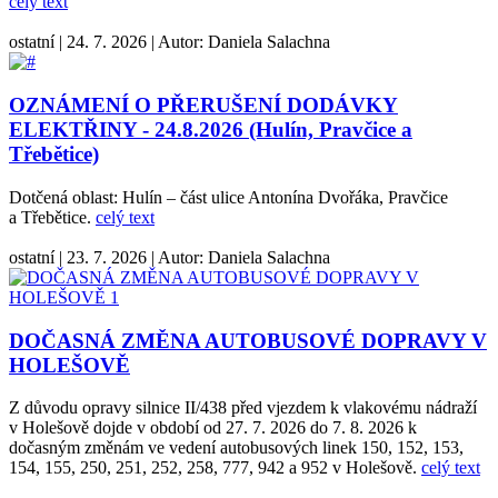
celý text
ostatní
|
24. 7. 2026
|
Autor:
Daniela Salachna
OZNÁMENÍ O PŘERUŠENÍ DODÁVKY
ELEKTŘINY - 24.8.2026 (Hulín, Pravčice a
Třebětice)
Dotčená oblast: Hulín – část ulice Antonína Dvořáka, Pravčice
a Třebětice.
celý text
ostatní
|
23. 7. 2026
|
Autor:
Daniela Salachna
DOČASNÁ ZMĚNA AUTOBUSOVÉ DOPRAVY V
HOLEŠOVĚ
Z důvodu opravy silnice II/438 před vjezdem k vlakovému nádraží
v Holešově dojde v období od 27. 7. 2026 do 7. 8. 2026 k
dočasným změnám ve vedení autobusových linek 150, 152, 153,
154, 155, 250, 251, 252, 258, 777, 942 a 952 v Holešově.
celý text