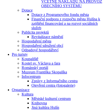
VČETNĚ NÁKLADŮ NA PROVOZ
OBECNÍHO SYSTÉMU
Dotace
Dotace z Programového fondu města
Finanční podpora z rozpočtu města Hulína k
zajištění financování a na rozvoj sociálních
služeb
Publicita projektů
Revitalizace náměstí
Hospodaření města
Hospodaření sdružení obcí
Odpadové hospodářství
Pro turisty
Koupaliště
Kostel sv. Václava a fara
Románský portál
Muzeum Františka Skopalíka
Infocentrum
Zprávy z Informačního centra
Otevření centra (fotogalerie)
Organizace
Kultura
Městské kulturní centrum
Knihovna
Jiná kultůra Hulín