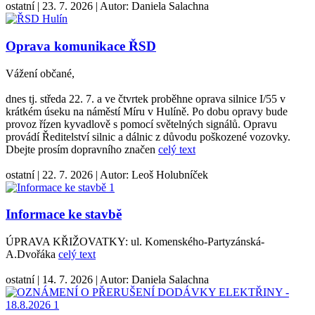
ostatní
|
23. 7. 2026
|
Autor:
Daniela Salachna
Oprava komunikace ŘSD
Vážení občané,
dnes tj. středa 22. 7. a ve čtvrtek proběhne oprava silnice I/55 v
krátkém úseku na náměstí Míru v Hulíně. Po dobu opravy bude
provoz řízen kyvadlově s pomocí světelných signálů. Opravu
provádí Ředitelství silnic a dálnic z důvodu poškozené vozovky.
Dbejte prosím dopravního značen
celý text
ostatní
|
22. 7. 2026
|
Autor:
Leoš Holubníček
Informace ke stavbě
ÚPRAVA KŘIŽOVATKY: ul. Komenského-Partyzánská-
A.Dvořáka
celý text
ostatní
|
14. 7. 2026
|
Autor:
Daniela Salachna