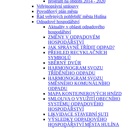
program na období 2014 - 2020
Veřejnoprávní smlouvy
Povodňový plán města
Řád veřejných pohřebišť města Hulína
Odpadové hospodářství
Aktuality v oblasti odpadového
hospodářství
ZMĚNY V ODPADOVÉM
HOSPODÁŘSTVÍ
JAK SPRÁVNĚ TŘÍDIT ODPAD?
PŘEHLED RECYKLAČNÍCH
SYMBOLŮ
SBĚRNÝ DVŮR
HARMONOGRAM SVOZU
TŘÍDĚNÉHO ODPADU
HARMONOGRAM SVOZU
SMĚSNÉHO KOMUNÁLNÍHO
ODPADU
MAPA KONTEJNEROVÝCH HNÍZD
SMLOUVA O VYUŽITÍ OBECNÍHO
SYSTÉMU ODPADOVÉHO
HOSPODÁŘSTVÍ
LIKVIDACE STAVEBNÍ SUTI
VÝSLEDKY ODPADOVÉHO
HOSPODÁŘSTVÍ MĚSTA HULÍNA