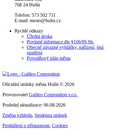
768 24 Hulín
Telefon: 573 502 711
E-mail: mesto@hulin.cz
Rychlé odkazy
Úřední deska
Povinné informace dle §106⁄99 Sb.
Obecně závazné vyhlášky, nařízení, jiná
opatření
Povodňový plán města
Oficiální stránky města Hulín © 2026
Provozovatel
Galileo Corporation s.r.o.
Poslední aktualizace: 06.08.2026
Změna vzhledu
,
Struktura stránek
Prohlášení o přístupnosti
,
Cookies