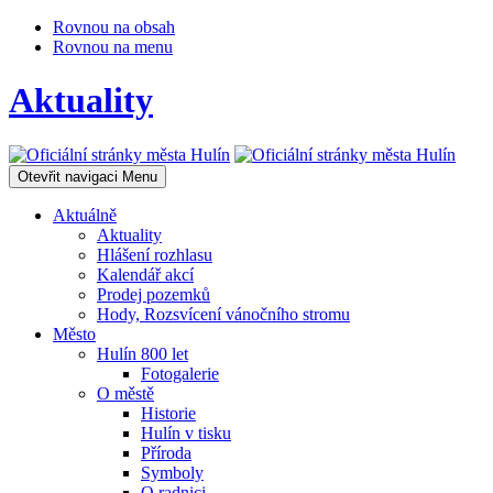
Rovnou na obsah
Rovnou na menu
Aktuality
Otevřit navigaci
Menu
Aktuálně
Aktuality
Hlášení rozhlasu
Kalendář akcí
Prodej pozemků
Hody, Rozsvícení vánočního stromu
Město
Hulín 800 let
Fotogalerie
O městě
Historie
Hulín v tisku
Příroda
Symboly
O radnici