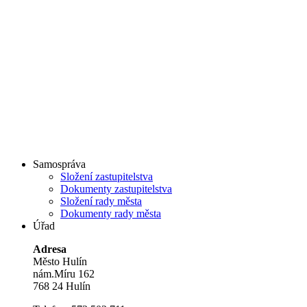
Samospráva
Složení zastupitelstva
Dokumenty zastupitelstva
Složení rady města
Dokumenty rady města
Úřad
Adresa
Město Hulín
nám.Míru 162
768 24 Hulín