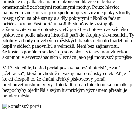
umístěné na patkách a nahoře ukončené hlavicemi bohatě
ornamentálně zdobenými rostlinnými motivy. Pouze hlavice
na pravém vnějším sloupku zpodobňují stylizované ptáky s křídly
rozepjatými na obě strany a s těly pokrytými několika řadami
peříček. Vrchní část portálu tvoří tři stupňovitě vystupující
a šroubovitě vinuté oblouky. Celý portál je zhotoven ze světlého
pískovce a podle názoru historiků patří do skupiny slavnostních. Ty
zdobily vchody do velkých městských bazilik nebo do hradebních
kaplí v sídlech panovníků a velmožů. Není bez zajímavosti,
že kostel s portálem se dává do souvislosti s takzvanou vineckou
skupinou v severozápadních Čechách jako její moravský protějšek.
V 17. století byla před portál postavena boční předsíň, zvaná
„žebračka“, která nevhodně navazuje na románský celek. Ať je jí
ke cti alespoň to, že chrání křehký pískovcový portál
před povětrnostními vlivy. Tato kulturní architektonická památka je
bezpochyby ojedinělá a svým historickým významem přesahuje
hranice města.