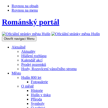
Rovnou na obsah
Rovnou na menu
Románský portál
Otevřit navigaci
Menu
Aktuálně
Aktuality
Hlášení rozhlasu
Kalendář akcí
Prodej pozemků
Hody, Rozsvícení vánočního stromu
Město
Hulín 800 let
Fotogalerie
O městě
Historie
Hulín v tisku
Příroda
Symboly
O radnici