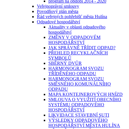
program na období 2014 - 2020
Veřejnoprávní smlouvy
Povodňový plán města
Řád veřejných pohřebišť města Hulína
Odpadové hospodářství
Aktuality v oblasti odpadového
hospodářství
ZMĚNY V ODPADOVÉM
HOSPODÁŘSTVÍ
JAK SPRÁVNĚ TŘÍDIT ODPAD?
PŘEHLED RECYKLAČNÍCH
SYMBOLŮ
SBĚRNÝ DVŮR
HARMONOGRAM SVOZU
TŘÍDĚNÉHO ODPADU
HARMONOGRAM SVOZU
SMĚSNÉHO KOMUNÁLNÍHO
ODPADU
MAPA KONTEJNEROVÝCH HNÍZD
SMLOUVA O VYUŽITÍ OBECNÍHO
SYSTÉMU ODPADOVÉHO
HOSPODÁŘSTVÍ
LIKVIDACE STAVEBNÍ SUTI
VÝSLEDKY ODPADOVÉHO
HOSPODÁŘSTVÍ MĚSTA HULÍNA