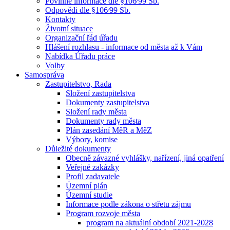
Povinné informace dle §106⁄99 Sb.
Odpovědi dle §106⁄99 Sb.
Kontakty
Životní situace
Organizační řád úřadu
Hlášení rozhlasu - informace od města až k Vám
Nabídka Úřadu práce
Volby
Samospráva
Zastupitelstvo, Rada
Složení zastupitelstva
Dokumenty zastupitelstva
Složení rady města
Dokumenty rady města
Plán zasedání MěR a MěZ
Výbory, komise
Důležité dokumenty
Obecně závazné vyhlášky, nařízení, jiná opatření
Veřejné zakázky
Profil zadavatele
Územní plán
Územní studie
Informace podle zákona o střetu zájmu
Program rozvoje města
program na aktuální období 2021-2028