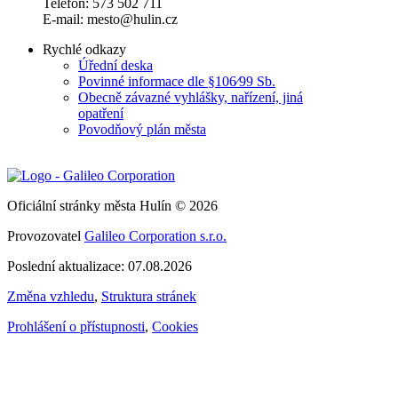
Telefon: 573 502 711
E-mail: mesto@hulin.cz
Rychlé odkazy
Úřední deska
Povinné informace dle §106⁄99 Sb.
Obecně závazné vyhlášky, nařízení, jiná
opatření
Povodňový plán města
Oficiální stránky města Hulín © 2026
Provozovatel
Galileo Corporation s.r.o.
Poslední aktualizace: 07.08.2026
Změna vzhledu
,
Struktura stránek
Prohlášení o přístupnosti
,
Cookies