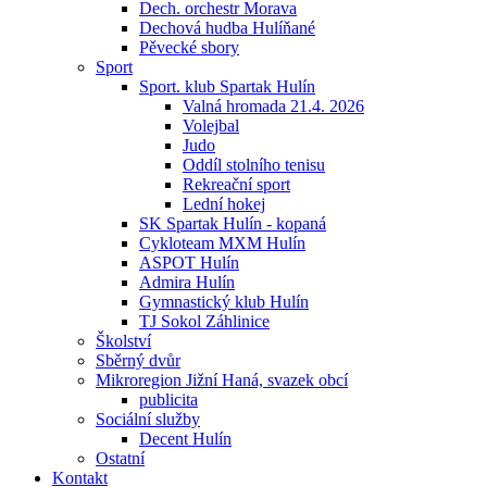
Dech. orchestr Morava
Dechová hudba Hulíňané
Pěvecké sbory
Sport
Sport. klub Spartak Hulín
Valná hromada 21.4. 2026
Volejbal
Judo
Oddíl stolního tenisu
Rekreační sport
Lední hokej
SK Spartak Hulín - kopaná
Cykloteam MXM Hulín
ASPOT Hulín
Admira Hulín
Gymnastický klub Hulín
TJ Sokol Záhlinice
Školství
Sběrný dvůr
Mikroregion Jižní Haná, svazek obcí
publicita
Sociální služby
Decent Hulín
Ostatní
Kontakt