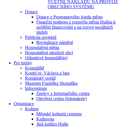
VČETNĚ NÁKLADŮ NA PROVOZ
OBECNÍHO SYSTÉMU
Dotace
Dotace z Programového fondu města
Finanční podpora z rozpočtu města Hulína k
zajištění financování a na rozvoj sociálních
služeb
Publicita projektů
Revitalizace náměstí
Hospodaření města
Hospodaření sdružení obcí
Odpadové hospodářství
Pro turisty
Koupaliště
Kostel sv. Václava a fara
Románský portál
Muzeum Františka Skopalíka
Infocentrum
Zprávy z Informačního centra
Otevření centra (fotogalerie)
Organizace
Kultura
Městské kulturní centrum
Knihovna
Jiná kultůra Hulín