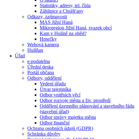
Statistiky, adresy, tel. čísla
Záhlinice a Chrášťany
Odkazy, zajímavosti
MAS Jižní Haná
Mikroregion Jižní Haná, svazek obcí
Kam v Hulíně na oběd?
Hrnečky
Webová kamera
Hulíňan
Úřad
e-podatelna
Úřední deska
Portál občana
Odbory, oddělení
Vedení úřadu
Útvar tajemníka
Odbor vnitřních věcí
Odbor rozvoje města a živ. prostředí
Oddělení územního plánování a stavebního řádu
(stavební úřad)
Odbor správy majetku města
Odbor finanční
Ochrana osobních údajů (GDPR)
Schránka důvěry