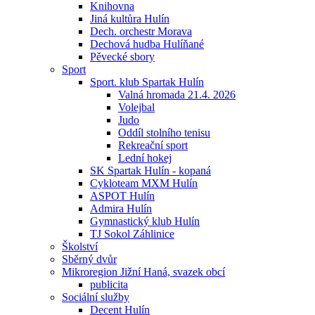
Knihovna
Jiná kultůra Hulín
Dech. orchestr Morava
Dechová hudba Hulíňané
Pěvecké sbory
Sport
Sport. klub Spartak Hulín
Valná hromada 21.4. 2026
Volejbal
Judo
Oddíl stolního tenisu
Rekreační sport
Lední hokej
SK Spartak Hulín - kopaná
Cykloteam MXM Hulín
ASPOT Hulín
Admira Hulín
Gymnastický klub Hulín
TJ Sokol Záhlinice
Školství
Sběrný dvůr
Mikroregion Jižní Haná, svazek obcí
publicita
Sociální služby
Decent Hulín