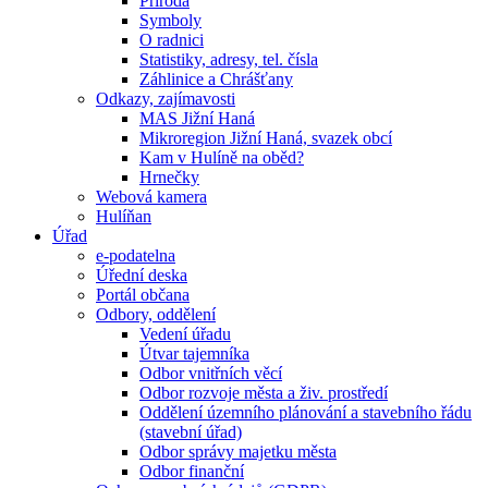
Příroda
Symboly
O radnici
Statistiky, adresy, tel. čísla
Záhlinice a Chrášťany
Odkazy, zajímavosti
MAS Jižní Haná
Mikroregion Jižní Haná, svazek obcí
Kam v Hulíně na oběd?
Hrnečky
Webová kamera
Hulíňan
Úřad
e-podatelna
Úřední deska
Portál občana
Odbory, oddělení
Vedení úřadu
Útvar tajemníka
Odbor vnitřních věcí
Odbor rozvoje města a živ. prostředí
Oddělení územního plánování a stavebního řádu
(stavební úřad)
Odbor správy majetku města
Odbor finanční