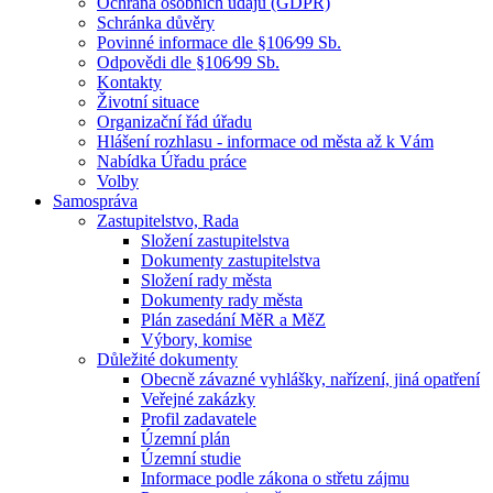
Ochrana osobních údajů (GDPR)
Schránka důvěry
Povinné informace dle §106⁄99 Sb.
Odpovědi dle §106⁄99 Sb.
Kontakty
Životní situace
Organizační řád úřadu
Hlášení rozhlasu - informace od města až k Vám
Nabídka Úřadu práce
Volby
Samospráva
Zastupitelstvo, Rada
Složení zastupitelstva
Dokumenty zastupitelstva
Složení rady města
Dokumenty rady města
Plán zasedání MěR a MěZ
Výbory, komise
Důležité dokumenty
Obecně závazné vyhlášky, nařízení, jiná opatření
Veřejné zakázky
Profil zadavatele
Územní plán
Územní studie
Informace podle zákona o střetu zájmu