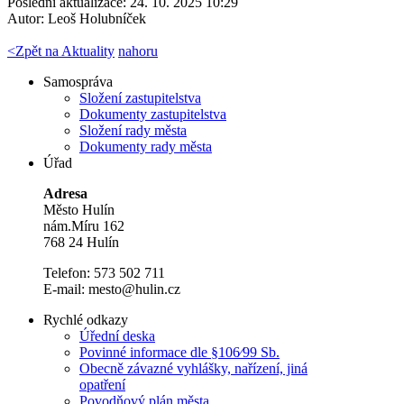
Poslední aktualizace: 24. 10. 2025 10:29
Autor:
Leoš Holubníček
<
Zpět na Aktuality
nahoru
Samospráva
Složení zastupitelstva
Dokumenty zastupitelstva
Složení rady města
Dokumenty rady města
Úřad
Adresa
Město Hulín
nám.Míru 162
768 24 Hulín
Telefon: 573 502 711
E-mail: mesto@hulin.cz
Rychlé odkazy
Úřední deska
Povinné informace dle §106⁄99 Sb.
Obecně závazné vyhlášky, nařízení, jiná
opatření
Povodňový plán města