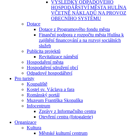
VÝSLEDKY ODPADOVÉHO
HOSPODÁŘSTVÍ MĚSTA HULÍNA
VČETNĚ NÁKLADŮ NA PROVOZ
OBECNÍHO SYSTÉMU
Dotace
Dotace z Programového fondu města
Finanční podpora z rozpočtu města Hulína k
zajištění financování a na rozvoj sociálních
služeb
Publicita projektů
Revitalizace náměstí
Hospodaření města
Hospodaření sdružení obcí
Odpadové hospodářství
Pro turisty
Koupaliště
Kostel sv. Václava a fara
Románský portál
Muzeum Františka Skopalíka
Infocentrum
Zprávy z Informačního centra
Otevření centra (fotogalerie)
Organizace
Kultura
Městské kulturní centrum