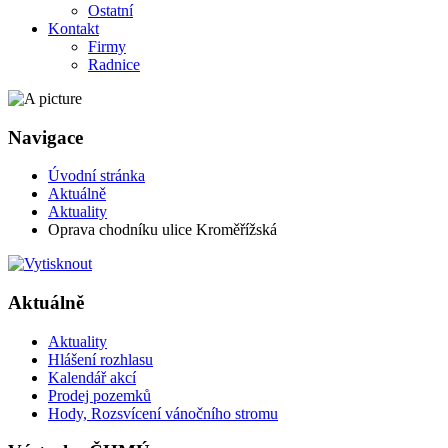
Ostatní
Kontakt
Firmy
Radnice
Navigace
Úvodní stránka
Aktuálně
Aktuality
Oprava chodníku ulice Kroměřížská
Aktuálně
Aktuality
Hlášení rozhlasu
Kalendář akcí
Prodej pozemků
Hody, Rozsvícení vánočního stromu