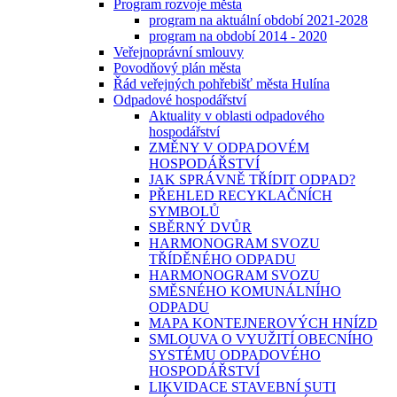
Program rozvoje města
program na aktuální období 2021-2028
program na období 2014 - 2020
Veřejnoprávní smlouvy
Povodňový plán města
Řád veřejných pohřebišť města Hulína
Odpadové hospodářství
Aktuality v oblasti odpadového
hospodářství
ZMĚNY V ODPADOVÉM
HOSPODÁŘSTVÍ
JAK SPRÁVNĚ TŘÍDIT ODPAD?
PŘEHLED RECYKLAČNÍCH
SYMBOLŮ
SBĚRNÝ DVŮR
HARMONOGRAM SVOZU
TŘÍDĚNÉHO ODPADU
HARMONOGRAM SVOZU
SMĚSNÉHO KOMUNÁLNÍHO
ODPADU
MAPA KONTEJNEROVÝCH HNÍZD
SMLOUVA O VYUŽITÍ OBECNÍHO
SYSTÉMU ODPADOVÉHO
HOSPODÁŘSTVÍ
LIKVIDACE STAVEBNÍ SUTI