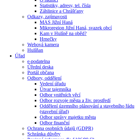
Statistiky, adresy, tel. čísla
Záhlinice a Chrášťany
Odkazy, zajímavosti
MAS Jižní Haná
Mikroregion Jižní Haná, svazek obcí
Kam v Hulíně na oběd?
Hrnečky
Webová kamera
Hulíňan
Úřad
e-podatelna
Úřední deska
Portál občana
Odbory, oddělení
Vedení úřadu
Útvar tajemníka
Odbor vnitřních věcí
Odbor rozvoje města a živ. prostředí
Oddělení územního plánování a stavebního řádu
(stavební úřad)
Odbor správy majetku města
Odbor finanční
Ochrana osobních údajů (GDPR)
Schránka důvěry