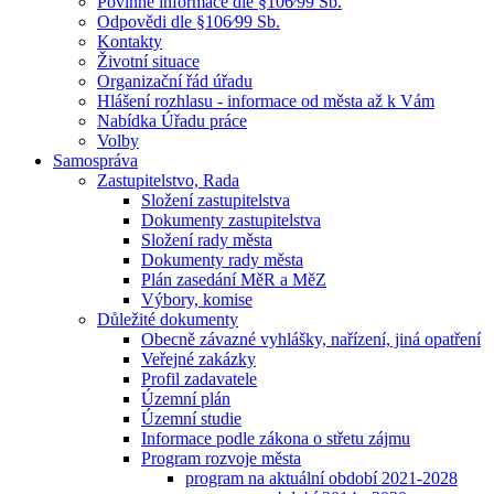
Povinné informace dle §106⁄99 Sb.
Odpovědi dle §106⁄99 Sb.
Kontakty
Životní situace
Organizační řád úřadu
Hlášení rozhlasu - informace od města až k Vám
Nabídka Úřadu práce
Volby
Samospráva
Zastupitelstvo, Rada
Složení zastupitelstva
Dokumenty zastupitelstva
Složení rady města
Dokumenty rady města
Plán zasedání MěR a MěZ
Výbory, komise
Důležité dokumenty
Obecně závazné vyhlášky, nařízení, jiná opatření
Veřejné zakázky
Profil zadavatele
Územní plán
Územní studie
Informace podle zákona o střetu zájmu
Program rozvoje města
program na aktuální období 2021-2028