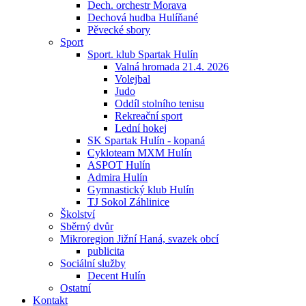
Dech. orchestr Morava
Dechová hudba Hulíňané
Pěvecké sbory
Sport
Sport. klub Spartak Hulín
Valná hromada 21.4. 2026
Volejbal
Judo
Oddíl stolního tenisu
Rekreační sport
Lední hokej
SK Spartak Hulín - kopaná
Cykloteam MXM Hulín
ASPOT Hulín
Admira Hulín
Gymnastický klub Hulín
TJ Sokol Záhlinice
Školství
Sběrný dvůr
Mikroregion Jižní Haná, svazek obcí
publicita
Sociální služby
Decent Hulín
Ostatní
Kontakt