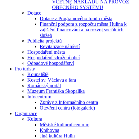
VČETNĚ NÁKLADŮ NA PROVOZ
OBECNÍHO SYSTÉMU
Dotace
Dotace z Programového fondu města
Finanční podpora z rozpočtu města Hulína k
zajištění financování a na rozvoj sociálních
služeb
Publicita projektů
Revitalizace náměstí
Hospodaření města
Hospodaření sdružení obcí
Odpadové hospodářství
Pro turisty
Koupaliště
Kostel sv. Václava a fara
Románský portál
Muzeum Františka Skopalíka
Infocentrum
Zprávy z Informačního centra
Otevření centra (fotogalerie)
Organizace
Kultura
Městské kulturní centrum
Knihovna
Jiná kultůra Hulín