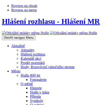
Rovnou na obsah
Rovnou na menu
Hlášení rozhlasu - Hlášení MR
Otevřit navigaci
Menu
Aktuálně
Aktuality
Hlášení rozhlasu
Kalendář akcí
Prodej pozemků
Hody, Rozsvícení vánočního stromu
Město
Hulín 800 let
Fotogalerie
O městě
Historie
Hulín v tisku
Příroda
Symboly
O radnici