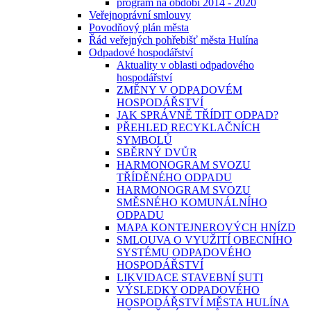
program na období 2014 - 2020
Veřejnoprávní smlouvy
Povodňový plán města
Řád veřejných pohřebišť města Hulína
Odpadové hospodářství
Aktuality v oblasti odpadového
hospodářství
ZMĚNY V ODPADOVÉM
HOSPODÁŘSTVÍ
JAK SPRÁVNĚ TŘÍDIT ODPAD?
PŘEHLED RECYKLAČNÍCH
SYMBOLŮ
SBĚRNÝ DVŮR
HARMONOGRAM SVOZU
TŘÍDĚNÉHO ODPADU
HARMONOGRAM SVOZU
SMĚSNÉHO KOMUNÁLNÍHO
ODPADU
MAPA KONTEJNEROVÝCH HNÍZD
SMLOUVA O VYUŽITÍ OBECNÍHO
SYSTÉMU ODPADOVÉHO
HOSPODÁŘSTVÍ
LIKVIDACE STAVEBNÍ SUTI
VÝSLEDKY ODPADOVÉHO
HOSPODÁŘSTVÍ MĚSTA HULÍNA