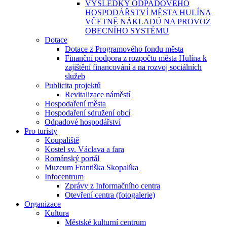
VÝSLEDKY ODPADOVÉHO
HOSPODÁŘSTVÍ MĚSTA HULÍNA
VČETNĚ NÁKLADŮ NA PROVOZ
OBECNÍHO SYSTÉMU
Dotace
Dotace z Programového fondu města
Finanční podpora z rozpočtu města Hulína k
zajištění financování a na rozvoj sociálních
služeb
Publicita projektů
Revitalizace náměstí
Hospodaření města
Hospodaření sdružení obcí
Odpadové hospodářství
Pro turisty
Koupaliště
Kostel sv. Václava a fara
Románský portál
Muzeum Františka Skopalíka
Infocentrum
Zprávy z Informačního centra
Otevření centra (fotogalerie)
Organizace
Kultura
Městské kulturní centrum