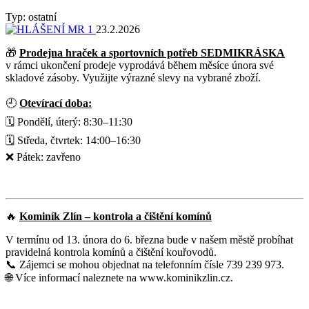
Typ: ostatní
23.2.2026
🎁
Prodejna hraček a sportovních potřeb SEDMIKRÁSKA
v rámci ukončení prodeje vyprodává během měsíce února své
skladové zásoby. Využijte výrazné slevy na vybrané zboží.
🕘
Otevírací doba:
🗓 Pondělí, úterý: 8:30–11:30
🗓 Středa, čtvrtek: 14:00–16:30
❌ Pátek: zavřeno
🔥
Kominík Zlín – kontrola a čištění komínů
V termínu od 13. února do 6. března bude v našem městě probíhat
pravidelná kontrola komínů a čištění kouřovodů.
📞 Zájemci se mohou objednat na telefonním čísle 739 239 973.
🌐 Více informací naleznete na
www.kominikzlin.cz
.