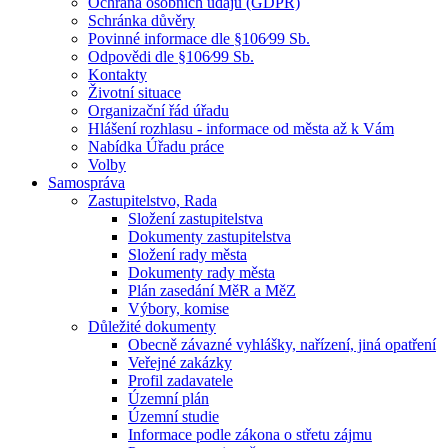
Ochrana osobních údajů (GDPR)
Schránka důvěry
Povinné informace dle §106⁄99 Sb.
Odpovědi dle §106⁄99 Sb.
Kontakty
Životní situace
Organizační řád úřadu
Hlášení rozhlasu - informace od města až k Vám
Nabídka Úřadu práce
Volby
Samospráva
Zastupitelstvo, Rada
Složení zastupitelstva
Dokumenty zastupitelstva
Složení rady města
Dokumenty rady města
Plán zasedání MěR a MěZ
Výbory, komise
Důležité dokumenty
Obecně závazné vyhlášky, nařízení, jiná opatření
Veřejné zakázky
Profil zadavatele
Územní plán
Územní studie
Informace podle zákona o střetu zájmu