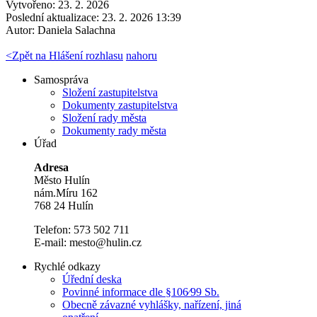
Vytvořeno: 23. 2. 2026
Poslední aktualizace: 23. 2. 2026 13:39
Autor:
Daniela Salachna
<
Zpět na Hlášení rozhlasu
nahoru
Samospráva
Složení zastupitelstva
Dokumenty zastupitelstva
Složení rady města
Dokumenty rady města
Úřad
Adresa
Město Hulín
nám.Míru 162
768 24 Hulín
Telefon: 573 502 711
E-mail: mesto@hulin.cz
Rychlé odkazy
Úřední deska
Povinné informace dle §106⁄99 Sb.
Obecně závazné vyhlášky, nařízení, jiná