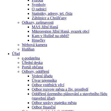
Příroda
Symboly
O radnici
Statistiky, adresy, tel. čísla
Záhlinice a Chrášťany
Odkazy, zajímavosti
MAS Jižní Haná
Mikroregion Jižní Haná, svazek obcí
Kam v Hulíně na oběd?
Hrnečky
Webová kamera
Hulíňan
Úřad
e-podatelna
Úřední deska
Portál občana
Odbory, oddělení
Vedení úřadu
Útvar tajemníka
Odbor vnitřních věcí
Odbor rozvoje města a živ. prostředí
Oddělení územního plánování a stavebního řádu
(stavební úřad)
Odbor správy majetku města
Odbor finanční