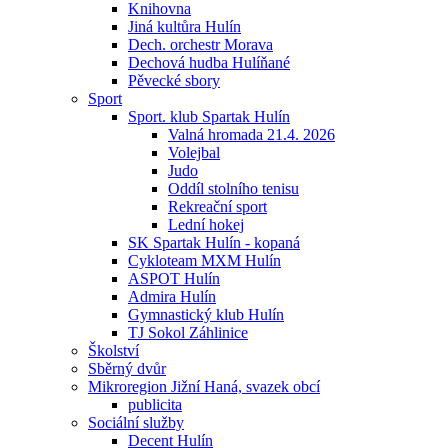
Knihovna
Jiná kultůra Hulín
Dech. orchestr Morava
Dechová hudba Hulíňané
Pěvecké sbory
Sport
Sport. klub Spartak Hulín
Valná hromada 21.4. 2026
Volejbal
Judo
Oddíl stolního tenisu
Rekreační sport
Lední hokej
SK Spartak Hulín - kopaná
Cykloteam MXM Hulín
ASPOT Hulín
Admira Hulín
Gymnastický klub Hulín
TJ Sokol Záhlinice
Školství
Sběrný dvůr
Mikroregion Jižní Haná, svazek obcí
publicita
Sociální služby
Decent Hulín