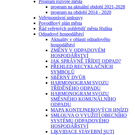
Program rozvoje města
program na aktuální období 2021-2028
program na období 2014 - 2020
Veřejnoprávní smlouvy
Povodňový plán města
Řád veřejných pohřebišť města Hulína
Odpadové hospodářství
Aktuality v oblasti odpadového
hospodářství
ZMĚNY V ODPADOVÉM
HOSPODÁŘSTVÍ
JAK SPRÁVNĚ TŘÍDIT ODPAD?
PŘEHLED RECYKLAČNÍCH
SYMBOLŮ
SBĚRNÝ DVŮR
HARMONOGRAM SVOZU
TŘÍDĚNÉHO ODPADU
HARMONOGRAM SVOZU
SMĚSNÉHO KOMUNÁLNÍHO
ODPADU
MAPA KONTEJNEROVÝCH HNÍZD
SMLOUVA O VYUŽITÍ OBECNÍHO
SYSTÉMU ODPADOVÉHO
HOSPODÁŘSTVÍ
LIKVIDACE STAVEBNÍ SUTI