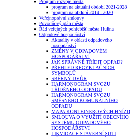
Program rozvoje města
program na aktuální období 2021-2028
program na období 2014 - 2020
Veřejnoprávní smlouvy
Povodňový plán města
Řád veřejných pohřebišť města Hulína
Odpadové hospodářství
Aktuality v oblasti odpadového
hospodářství
ZMĚNY V ODPADOVÉM
HOSPODÁŘSTVÍ
JAK SPRÁVNĚ TŘÍDIT ODPAD?
PŘEHLED RECYKLAČNÍCH
SYMBOLŮ
SBĚRNÝ DVŮR
HARMONOGRAM SVOZU
TŘÍDĚNÉHO ODPADU
HARMONOGRAM SVOZU
SMĚSNÉHO KOMUNÁLNÍHO
ODPADU
MAPA KONTEJNEROVÝCH HNÍZD
SMLOUVA O VYUŽITÍ OBECNÍHO
SYSTÉMU ODPADOVÉHO
HOSPODÁŘSTVÍ
LIKVIDACE STAVEBNÍ SUTI