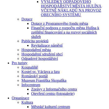
VÝSLEDKY ODPADOVÉHO
HOSPODÁŘSTVÍ MĚSTA HULÍNA
VČETNĚ NÁKLADŮ NA PROVOZ
OBECNÍHO SYSTÉMU
Dotace
Dotace z Programového fondu města
Finanční podpora z rozpočtu města Hulína k
zajištění financování a na rozvoj sociálních
služeb
Publicita projektů
Revitalizace náměstí
Hospodaření města
Hospodaření sdružení obcí
Odpadové hospodářství
Pro turisty
Koupaliště
Kostel sv. Václava a fara
Románský portál
Muzeum Františka Skopalíka
Infocentrum
Zprávy z Informačního centra
Otevření centra (fotogalerie)
Organizace
Kultura
Městské kulturní centrum