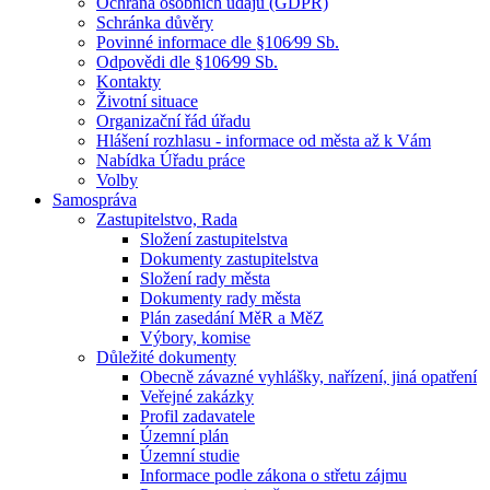
Ochrana osobních údajů (GDPR)
Schránka důvěry
Povinné informace dle §106⁄99 Sb.
Odpovědi dle §106⁄99 Sb.
Kontakty
Životní situace
Organizační řád úřadu
Hlášení rozhlasu - informace od města až k Vám
Nabídka Úřadu práce
Volby
Samospráva
Zastupitelstvo, Rada
Složení zastupitelstva
Dokumenty zastupitelstva
Složení rady města
Dokumenty rady města
Plán zasedání MěR a MěZ
Výbory, komise
Důležité dokumenty
Obecně závazné vyhlášky, nařízení, jiná opatření
Veřejné zakázky
Profil zadavatele
Územní plán
Územní studie
Informace podle zákona o střetu zájmu