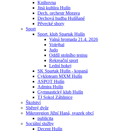
Knihovna
Jiná kultůra Hulín
Dech. orchestr Morava
Dechová hudba Hulíňané
Pěvecké sbory
Sport
Sport. klub Spartak Hulín
Valná hromada 21.4. 2026
Volejbal
Judo
Oddíl stolního tenisu
Rekreační sport
Lední hokej
SK Spartak Hulín - kopaná
Cykloteam MXM Hulín
ASPOT Hulín
Admira Hulín
Gymnastický klub Hulín
TJ Sokol Záhlinice
Školství
Sběrný dvůr
Mikroregion Jižní Haná, svazek obcí
publicita
Sociální služby
Decent Hulín