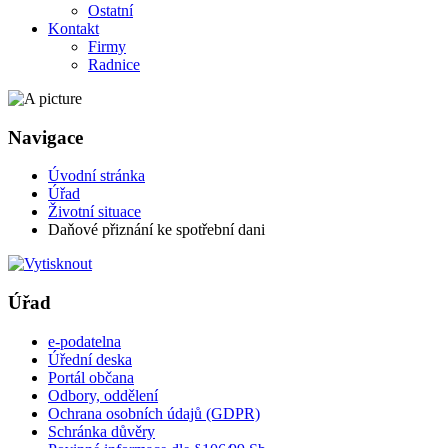
Ostatní
Kontakt
Firmy
Radnice
Navigace
Úvodní stránka
Úřad
Životní situace
Daňové přiznání ke spotřební dani
Úřad
e-podatelna
Úřední deska
Portál občana
Odbory, oddělení
Ochrana osobních údajů (GDPR)
Schránka důvěry