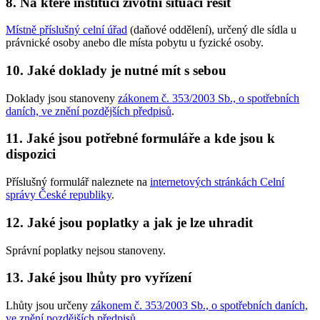
8.
Na které instituci životní situaci řešit
Místně příslušný celní úřad
(daňové oddělení), určený dle sídla u
právnické osoby anebo dle místa pobytu u fyzické osoby.
10.
Jaké doklady je nutné mít s sebou
Doklady jsou stanoveny
zákonem č. 353/2003 Sb., o spotřebních
daních, ve znění pozdějších předpisů
.
11.
Jaké jsou potřebné formuláře a kde jsou k
dispozici
Příslušný formulář naleznete na
internetových stránkách Celní
správy České republiky
.
12.
Jaké jsou poplatky a jak je lze uhradit
Správní poplatky nejsou stanoveny.
13.
Jaké jsou lhůty pro vyřízení
Lhůty jsou určeny
zákonem č. 353/2003 Sb., o spotřebních daních,
ve znění pozdějších předpisů
.