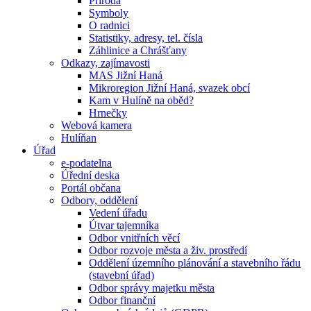
Příroda
Symboly
O radnici
Statistiky, adresy, tel. čísla
Záhlinice a Chrášťany
Odkazy, zajímavosti
MAS Jižní Haná
Mikroregion Jižní Haná, svazek obcí
Kam v Hulíně na oběd?
Hrnečky
Webová kamera
Hulíňan
Úřad
e-podatelna
Úřední deska
Portál občana
Odbory, oddělení
Vedení úřadu
Útvar tajemníka
Odbor vnitřních věcí
Odbor rozvoje města a živ. prostředí
Oddělení územního plánování a stavebního řádu
(stavební úřad)
Odbor správy majetku města
Odbor finanční