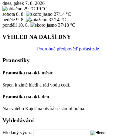
dnes, pátek 7. 8. 2026
29 °C
19 °C
sobota
8. 8.
27/14 °C
neděle
9. 8.
32/14 °C
pondělí
10. 8.
37/18 °C
VÝHLED NA DALŠÍ DNY
Podrobná předpověď počasí zde
Pranostiky
Pranostika na akt. měsíc
Srpen k zimě hledí a rád vodu cedí.
Pranostika na akt. den
Na svatého Kajetána otvírá se stodol brána.
Vyhledávání
Hledaný výraz: