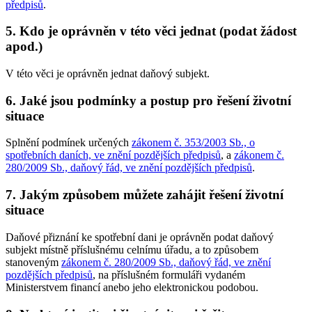
předpisů
.
5.
Kdo je oprávněn v této věci jednat (podat žádost
apod.)
V této věci je oprávněn jednat daňový subjekt.
6.
Jaké jsou podmínky a postup pro řešení životní
situace
Splnění podmínek určených
zákonem č. 353/2003 Sb., o
spotřebních daních, ve znění pozdějších předpisů
, a
zákonem č.
280/2009 Sb., daňový řád, ve znění pozdějších předpisů
.
7.
Jakým způsobem můžete zahájit řešení životní
situace
Daňové přiznání ke spotřební dani je oprávněn podat daňový
subjekt místně příslušnému celnímu úřadu, a to způsobem
stanoveným
zákonem č. 280/2009 Sb., daňový řád, ve znění
pozdějších předpisů
, na příslušném formuláři vydaném
Ministerstvem financí anebo jeho elektronickou podobou.