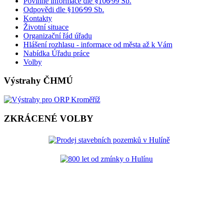
Povinné informace dle §106⁄99 Sb.
Odpovědi dle §106⁄99 Sb.
Kontakty
Životní situace
Organizační řád úřadu
Hlášení rozhlasu - informace od města až k Vám
Nabídka Úřadu práce
Volby
Výstrahy ČHMÚ
ZKRÁCENÉ VOLBY