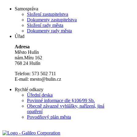
Samospráva
Složení zastupitelstva
Dokumenty zastupitelstva
Složení rady města
Dokumenty rady města
Úřad
Adresa
Město Hulín
nám.Míru 162
768 24 Hulín
Telefon: 573 502 711
E-mail: mesto@hulin.cz
Rychlé odkazy
Úřední deska
Povinné informace dle §106⁄99 Sb.
Obecně závazné vyhlášky, nařízení, jiná
opatření
Povodňový plán města