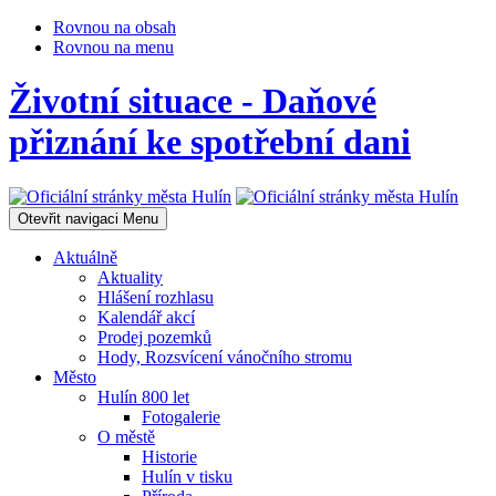
Rovnou na obsah
Rovnou na menu
Životní situace - Daňové
přiznání ke spotřební dani
Otevřit navigaci
Menu
Aktuálně
Aktuality
Hlášení rozhlasu
Kalendář akcí
Prodej pozemků
Hody, Rozsvícení vánočního stromu
Město
Hulín 800 let
Fotogalerie
O městě
Historie
Hulín v tisku