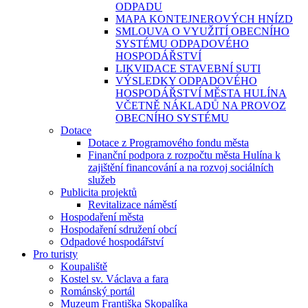
ODPADU
MAPA KONTEJNEROVÝCH HNÍZD
SMLOUVA O VYUŽITÍ OBECNÍHO
SYSTÉMU ODPADOVÉHO
HOSPODÁŘSTVÍ
LIKVIDACE STAVEBNÍ SUTI
VÝSLEDKY ODPADOVÉHO
HOSPODÁŘSTVÍ MĚSTA HULÍNA
VČETNĚ NÁKLADŮ NA PROVOZ
OBECNÍHO SYSTÉMU
Dotace
Dotace z Programového fondu města
Finanční podpora z rozpočtu města Hulína k
zajištění financování a na rozvoj sociálních
služeb
Publicita projektů
Revitalizace náměstí
Hospodaření města
Hospodaření sdružení obcí
Odpadové hospodářství
Pro turisty
Koupaliště
Kostel sv. Václava a fara
Románský portál
Muzeum Františka Skopalíka