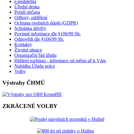
e-podatelna
Úřední deska
Portál občana
Odbory, oddělení
Ochrana osobních údajů (GDPR)
Schránka důvěry
Povinné informace dle §106⁄99 Sb.
Odpovědi dle §106⁄99 Sb.
Kontakty
Životní situace
Organizační řád úřadu
Hlášení rozhlasu - informace od města až k Vám
Nabídka Úřadu práce
Volby
Výstrahy ČHMÚ
ZKRÁCENÉ VOLBY