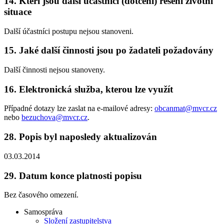
14.
Kteří jsou další účastníci (dotčení) řešení životní
situace
Další účastníci postupu nejsou stanoveni.
15.
Jaké další činnosti jsou po žadateli požadovány
Další činnosti nejsou stanoveny.
16.
Elektronická služba, kterou lze využít
Případné dotazy lze zaslat na e-mailové adresy:
obcanmat@mvcr.cz
nebo
bezuchova@mvcr.cz
.
28.
Popis byl naposledy aktualizován
03.03.2014
29.
Datum konce platnosti popisu
Bez časového omezení.
Samospráva
Složení zastupitelstva