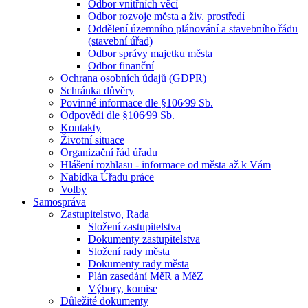
Odbor vnitřních věcí
Odbor rozvoje města a živ. prostředí
Oddělení územního plánování a stavebního řádu
(stavební úřad)
Odbor správy majetku města
Odbor finanční
Ochrana osobních údajů (GDPR)
Schránka důvěry
Povinné informace dle §106⁄99 Sb.
Odpovědi dle §106⁄99 Sb.
Kontakty
Životní situace
Organizační řád úřadu
Hlášení rozhlasu - informace od města až k Vám
Nabídka Úřadu práce
Volby
Samospráva
Zastupitelstvo, Rada
Složení zastupitelstva
Dokumenty zastupitelstva
Složení rady města
Dokumenty rady města
Plán zasedání MěR a MěZ
Výbory, komise
Důležité dokumenty