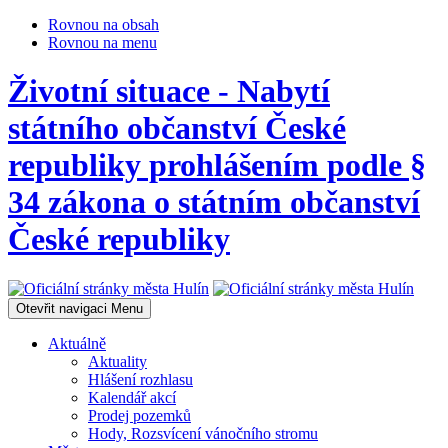
Rovnou na obsah
Rovnou na menu
Životní situace - Nabytí
státního občanství České
republiky prohlášením podle §
34 zákona o státním občanství
České republiky
Otevřit navigaci
Menu
Aktuálně
Aktuality
Hlášení rozhlasu
Kalendář akcí
Prodej pozemků
Hody, Rozsvícení vánočního stromu