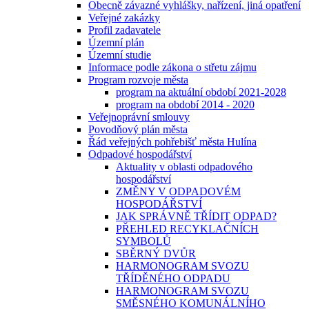
Obecně závazné vyhlášky, nařízení, jiná opatření
Veřejné zakázky
Profil zadavatele
Územní plán
Územní studie
Informace podle zákona o střetu zájmu
Program rozvoje města
program na aktuální období 2021-2028
program na období 2014 - 2020
Veřejnoprávní smlouvy
Povodňový plán města
Řád veřejných pohřebišť města Hulína
Odpadové hospodářství
Aktuality v oblasti odpadového
hospodářství
ZMĚNY V ODPADOVÉM
HOSPODÁŘSTVÍ
JAK SPRÁVNĚ TŘÍDIT ODPAD?
PŘEHLED RECYKLAČNÍCH
SYMBOLŮ
SBĚRNÝ DVŮR
HARMONOGRAM SVOZU
TŘÍDĚNÉHO ODPADU
HARMONOGRAM SVOZU
SMĚSNÉHO KOMUNÁLNÍHO