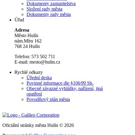
Dokumenty zastupitelstva
Složení rady města
Dokumenty rady města
Úřad
Adresa
Město Hulín
nám.Míru 162
768 24 Hulín
Telefon: 573 502 711
E-mail: mesto@hulin.cz
Rychlé odkazy
Úřední deska
Povinné informace dle §106⁄99 Sb.
Obecně závazné vyhlášky, nařízení, jiná
opatření
Povodňový plán města
Oficiální stránky města Hulín © 2026