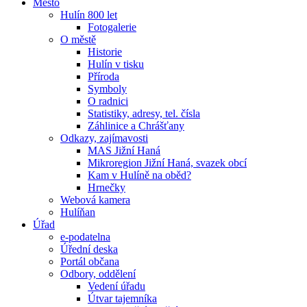
Město
Hulín 800 let
Fotogalerie
O městě
Historie
Hulín v tisku
Příroda
Symboly
O radnici
Statistiky, adresy, tel. čísla
Záhlinice a Chrášťany
Odkazy, zajímavosti
MAS Jižní Haná
Mikroregion Jižní Haná, svazek obcí
Kam v Hulíně na oběd?
Hrnečky
Webová kamera
Hulíňan
Úřad
e-podatelna
Úřední deska
Portál občana
Odbory, oddělení
Vedení úřadu
Útvar tajemníka