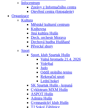
Infocentrum
Zprávy z Informačního centra
Otevření centra (fotogalerie)
Organizace
Kultura
Městské kulturní centrum
Knihovna
Jiná kultůra Hulín
Dech. orchestr Morava
Dechová hudba Hulíňané
Pěvecké sbory
Sport
Sport. klub Spartak Hulín
Valná hromada 21.4. 2026
Volejbal
Judo
Oddíl stolního tenisu
Rekreační sport
Lední hokej
SK Spartak Hulín - kopaná
Cykloteam MXM Hulín
ASPOT Hulín
Admira Hulín
Gymnastický klub Hulín
TJ Sokol Záhlinice