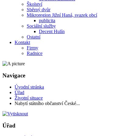
Školství
Sběrný dvůr
Mikroregion Jižní Haná, svazek obcí
publicita
Sociální služby
Decent Hulín
Ostatní
Kontakt
Firmy
Radnice
Navigace
Úvodní stránka
Úřad
Životní situace
Nabytí státního občanství České...
Úřad