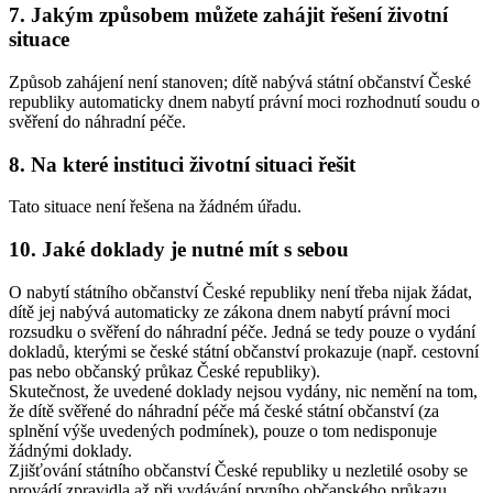
7.
Jakým způsobem můžete zahájit řešení životní
situace
Způsob zahájení není stanoven; dítě nabývá státní občanství České
republiky automaticky dnem nabytí právní moci rozhodnutí soudu o
svěření do náhradní péče.
8.
Na které instituci životní situaci řešit
Tato situace není řešena na žádném úřadu.
10.
Jaké doklady je nutné mít s sebou
O nabytí státního občanství České republiky není třeba nijak žádat,
dítě jej nabývá automaticky ze zákona dnem nabytí právní moci
rozsudku o svěření do náhradní péče. Jedná se tedy pouze o vydání
dokladů, kterými se české státní občanství prokazuje (např. cestovní
pas nebo občanský průkaz České republiky).
Skutečnost, že uvedené doklady nejsou vydány, nic nemění na tom,
že dítě svěřené do náhradní péče má české státní občanství (za
splnění výše uvedených podmínek), pouze o tom nedisponuje
žádnými doklady.
Zjišťování státního občanství České republiky u nezletilé osoby se
provádí zpravidla až při vydávání prvního občanského průkazu,