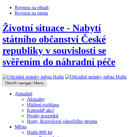
Rovnou na obsah
Rovnou na menu
Životní situace - Nabytí
státního občanství České
republiky v souvislosti se
svěřením do náhradní péče
Otevřit navigaci
Menu
Aktuálně
Aktuality
Hlášení rozhlasu
Kalendář akcí
Prodej pozemků
Hody, Rozsvícení vánočního stromu
Město
Hulín 800 let