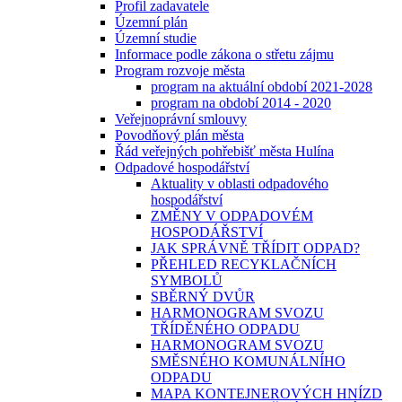
Profil zadavatele
Územní plán
Územní studie
Informace podle zákona o střetu zájmu
Program rozvoje města
program na aktuální období 2021-2028
program na období 2014 - 2020
Veřejnoprávní smlouvy
Povodňový plán města
Řád veřejných pohřebišť města Hulína
Odpadové hospodářství
Aktuality v oblasti odpadového
hospodářství
ZMĚNY V ODPADOVÉM
HOSPODÁŘSTVÍ
JAK SPRÁVNĚ TŘÍDIT ODPAD?
PŘEHLED RECYKLAČNÍCH
SYMBOLŮ
SBĚRNÝ DVŮR
HARMONOGRAM SVOZU
TŘÍDĚNÉHO ODPADU
HARMONOGRAM SVOZU
SMĚSNÉHO KOMUNÁLNÍHO
ODPADU
MAPA KONTEJNEROVÝCH HNÍZD