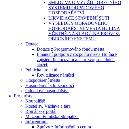
SMLOUVA O VYUŽITÍ OBECNÍHO
SYSTÉMU ODPADOVÉHO
HOSPODÁŘSTVÍ
LIKVIDACE STAVEBNÍ SUTI
VÝSLEDKY ODPADOVÉHO
HOSPODÁŘSTVÍ MĚSTA HULÍNA
VČETNĚ NÁKLADŮ NA PROVOZ
OBECNÍHO SYSTÉMU
Dotace
Dotace z Programového fondu města
Finanční podpora z rozpočtu města Hulína k
zajištění financování a na rozvoj sociálních
služeb
Publicita projektů
Revitalizace náměstí
Hospodaření města
Hospodaření sdružení obcí
Odpadové hospodářství
Pro turisty
Koupaliště
Kostel sv. Václava a fara
Románský portál
Muzeum Františka Skopalíka
Infocentrum
Zprávy z Informačního centra