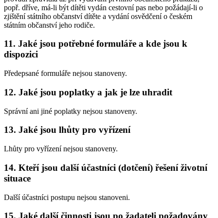
popř. dříve, má-li být dítěti vydán cestovní pas nebo požádají-li o
zjištění státního občanství dítěte a vydání osvědčení o českém
státním občanství jeho rodiče.
11.
Jaké jsou potřebné formuláře a kde jsou k
dispozici
Předepsané formuláře nejsou stanoveny.
12.
Jaké jsou poplatky a jak je lze uhradit
Správní ani jiné poplatky nejsou stanoveny.
13.
Jaké jsou lhůty pro vyřízení
Lhůty pro vyřízení nejsou stanoveny.
14.
Kteří jsou další účastníci (dotčení) řešení životní
situace
Další účastníci postupu nejsou stanoveni.
15.
Jaké další činnosti jsou po žadateli požadovány