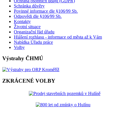
Ochrana osobních údajů (GDPR)
Schránka důvěry
Povinné informace dle §106⁄99 Sb.
Odpovědi dle §106⁄99 Sb.
Kontakty
Životní situace
Organizační řád úřadu
Hlášení rozhlasu - informace od města až k Vám
Nabídka Úřadu práce
Volby
Výstrahy ČHMÚ
ZKRÁCENÉ VOLBY