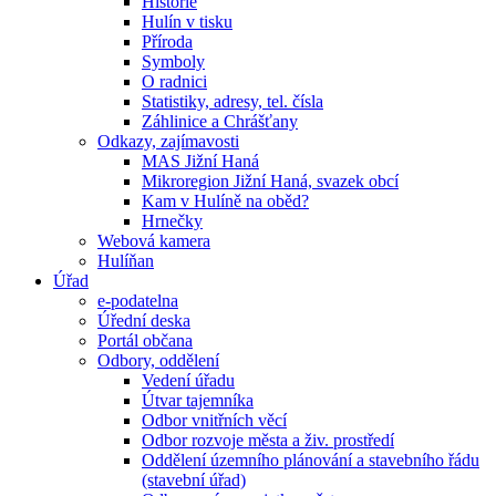
Historie
Hulín v tisku
Příroda
Symboly
O radnici
Statistiky, adresy, tel. čísla
Záhlinice a Chrášťany
Odkazy, zajímavosti
MAS Jižní Haná
Mikroregion Jižní Haná, svazek obcí
Kam v Hulíně na oběd?
Hrnečky
Webová kamera
Hulíňan
Úřad
e-podatelna
Úřední deska
Portál občana
Odbory, oddělení
Vedení úřadu
Útvar tajemníka
Odbor vnitřních věcí
Odbor rozvoje města a živ. prostředí
Oddělení územního plánování a stavebního řádu
(stavební úřad)