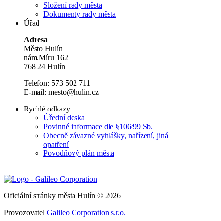
Složení rady města
Dokumenty rady města
Úřad
Adresa
Město Hulín
nám.Míru 162
768 24 Hulín
Telefon: 573 502 711
E-mail: mesto@hulin.cz
Rychlé odkazy
Úřední deska
Povinné informace dle §106⁄99 Sb.
Obecně závazné vyhlášky, nařízení, jiná
opatření
Povodňový plán města
Oficiální stránky města Hulín © 2026
Provozovatel
Galileo Corporation s.r.o.