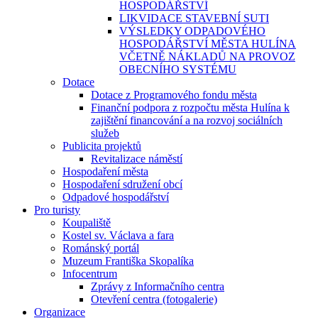
HOSPODÁŘSTVÍ
LIKVIDACE STAVEBNÍ SUTI
VÝSLEDKY ODPADOVÉHO
HOSPODÁŘSTVÍ MĚSTA HULÍNA
VČETNĚ NÁKLADŮ NA PROVOZ
OBECNÍHO SYSTÉMU
Dotace
Dotace z Programového fondu města
Finanční podpora z rozpočtu města Hulína k
zajištění financování a na rozvoj sociálních
služeb
Publicita projektů
Revitalizace náměstí
Hospodaření města
Hospodaření sdružení obcí
Odpadové hospodářství
Pro turisty
Koupaliště
Kostel sv. Václava a fara
Románský portál
Muzeum Františka Skopalíka
Infocentrum
Zprávy z Informačního centra
Otevření centra (fotogalerie)
Organizace