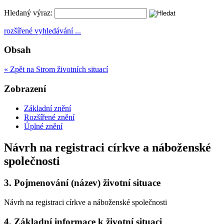
Hledaný výraz:
rozšířené vyhledávání ...
Obsah
« Zpět na Strom životních situací
Zobrazení
Základní znění
Rozšířené znění
Úplné znění
Návrh na registraci církve a náboženské
společnosti
3.
Pojmenování (název) životní situace
Návrh na registraci církve a náboženské společnosti
4.
Základní informace k životní situaci