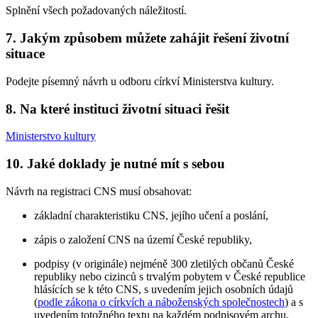
Splnění všech požadovaných náležitostí.
7.
Jakým způsobem můžete zahájit řešení životní
situace
Podejte písemný návrh u odboru církví Ministerstva kultury.
8.
Na které instituci životní situaci řešit
Ministerstvo kultury
10.
Jaké doklady je nutné mít s sebou
Návrh na registraci CNS musí obsahovat:
základní charakteristiku CNS, jejího učení a poslání,
zápis o založení CNS na území České republiky,
podpisy (v originále) nejméně 300 zletilých občanů České
republiky nebo cizinců s trvalým pobytem v České republice
hlásících se k této CNS, s uvedením jejich osobních údajů
(
podle zákona o církvích a náboženských společnostech
) a s
uvedením totožného textu na každém podpisovém archu,