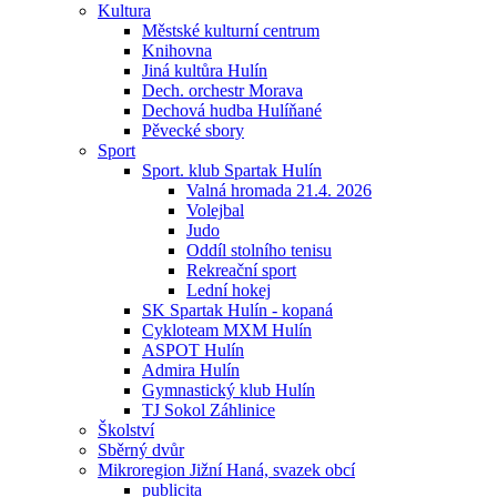
Kultura
Městské kulturní centrum
Knihovna
Jiná kultůra Hulín
Dech. orchestr Morava
Dechová hudba Hulíňané
Pěvecké sbory
Sport
Sport. klub Spartak Hulín
Valná hromada 21.4. 2026
Volejbal
Judo
Oddíl stolního tenisu
Rekreační sport
Lední hokej
SK Spartak Hulín - kopaná
Cykloteam MXM Hulín
ASPOT Hulín
Admira Hulín
Gymnastický klub Hulín
TJ Sokol Záhlinice
Školství
Sběrný dvůr
Mikroregion Jižní Haná, svazek obcí
publicita