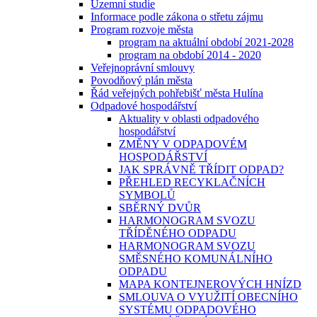
Územní studie
Informace podle zákona o střetu zájmu
Program rozvoje města
program na aktuální období 2021-2028
program na období 2014 - 2020
Veřejnoprávní smlouvy
Povodňový plán města
Řád veřejných pohřebišť města Hulína
Odpadové hospodářství
Aktuality v oblasti odpadového
hospodářství
ZMĚNY V ODPADOVÉM
HOSPODÁŘSTVÍ
JAK SPRÁVNĚ TŘÍDIT ODPAD?
PŘEHLED RECYKLAČNÍCH
SYMBOLŮ
SBĚRNÝ DVŮR
HARMONOGRAM SVOZU
TŘÍDĚNÉHO ODPADU
HARMONOGRAM SVOZU
SMĚSNÉHO KOMUNÁLNÍHO
ODPADU
MAPA KONTEJNEROVÝCH HNÍZD
SMLOUVA O VYUŽITÍ OBECNÍHO
SYSTÉMU ODPADOVÉHO