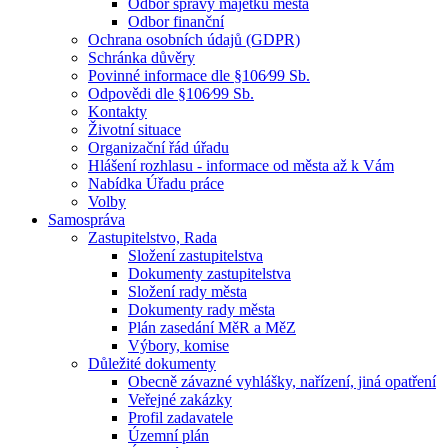
Odbor správy majetku města
Odbor finanční
Ochrana osobních údajů (GDPR)
Schránka důvěry
Povinné informace dle §106⁄99 Sb.
Odpovědi dle §106⁄99 Sb.
Kontakty
Životní situace
Organizační řád úřadu
Hlášení rozhlasu - informace od města až k Vám
Nabídka Úřadu práce
Volby
Samospráva
Zastupitelstvo, Rada
Složení zastupitelstva
Dokumenty zastupitelstva
Složení rady města
Dokumenty rady města
Plán zasedání MěR a MěZ
Výbory, komise
Důležité dokumenty
Obecně závazné vyhlášky, nařízení, jiná opatření
Veřejné zakázky
Profil zadavatele
Územní plán