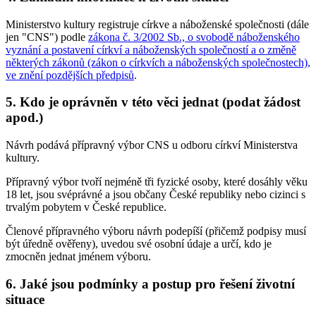
Ministerstvo kultury registruje církve a náboženské společnosti (dále
jen "CNS") podle
zákona č. 3/2002 Sb., o svobodě náboženského
vyznání a postavení církví a náboženských společností a o změně
některých zákonů (zákon o církvích a náboženských společnostech),
ve znění pozdějších předpisů
.
5.
Kdo je oprávněn v této věci jednat (podat žádost
apod.)
Návrh podává přípravný výbor CNS u odboru církví Ministerstva
kultury.
Přípravný výbor tvoří nejméně tři fyzické osoby, které dosáhly věku
18 let, jsou svéprávné a jsou občany České republiky nebo cizinci s
trvalým pobytem v České republice.
Členové přípravného výboru návrh podepíší (přičemž podpisy musí
být úředně ověřeny), uvedou své osobní údaje a určí, kdo je
zmocněn jednat jménem výboru.
6.
Jaké jsou podmínky a postup pro řešení životní
situace