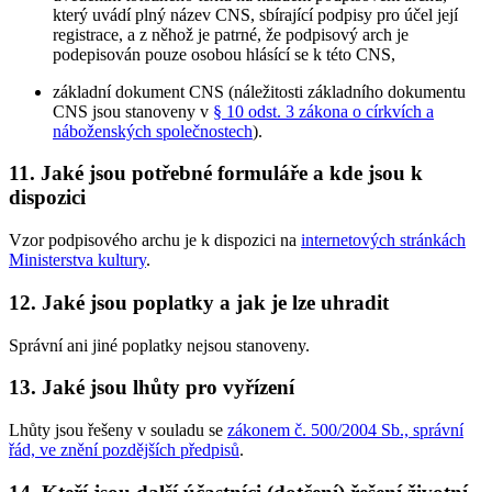
který uvádí plný název CNS, sbírající podpisy pro účel její
registrace, a z něhož je patrné, že podpisový arch je
podepisován pouze osobou hlásící se k této CNS,
základní dokument CNS (náležitosti základního dokumentu
CNS jsou stanoveny v
§ 10 odst. 3 zákona o církvích a
náboženských společnostech
).
11.
Jaké jsou potřebné formuláře a kde jsou k
dispozici
Vzor podpisového archu je k dispozici na
internetových stránkách
Ministerstva kultury
.
12.
Jaké jsou poplatky a jak je lze uhradit
Správní ani jiné poplatky nejsou stanoveny.
13.
Jaké jsou lhůty pro vyřízení
Lhůty jsou řešeny v souladu se
zákonem č. 500/2004 Sb., správní
řád, ve znění pozdějších předpisů
.