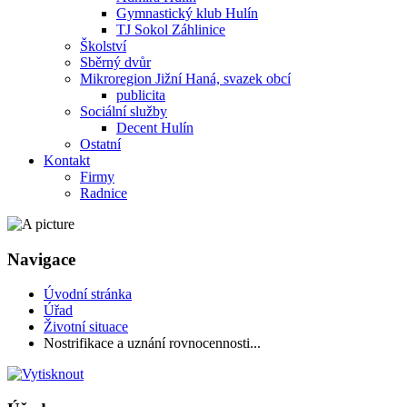
Gymnastický klub Hulín
TJ Sokol Záhlinice
Školství
Sběrný dvůr
Mikroregion Jižní Haná, svazek obcí
publicita
Sociální služby
Decent Hulín
Ostatní
Kontakt
Firmy
Radnice
Navigace
Úvodní stránka
Úřad
Životní situace
Nostrifikace a uznání rovnocennosti...