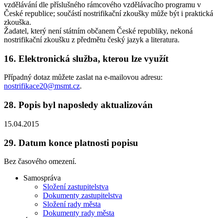
vzdělávání dle příslušného rámcového vzdělávacího programu v
České republice; součástí nostrifikační zkoušky může být i praktická
zkouška.
Žadatel, který není státním občanem České republiky, nekoná
nostrifikační zkoušku z předmětu český jazyk a literatura.
16.
Elektronická služba, kterou lze využít
Případný dotaz můžete zaslat na e-mailovou adresu:
nostrifikace20@msmt.cz
.
28.
Popis byl naposledy aktualizován
15.04.2015
29.
Datum konce platnosti popisu
Bez časového omezení.
Samospráva
Složení zastupitelstva
Dokumenty zastupitelstva
Složení rady města
Dokumenty rady města