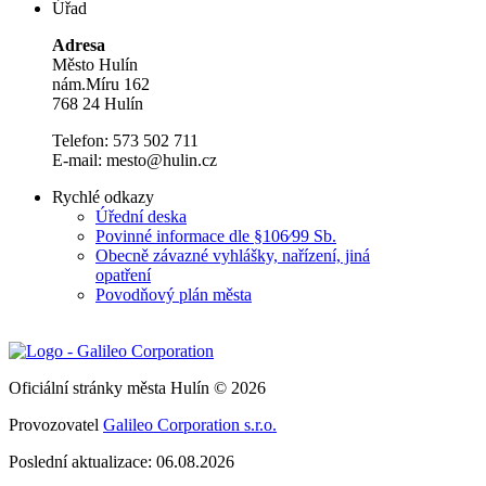
Úřad
Adresa
Město Hulín
nám.Míru 162
768 24 Hulín
Telefon: 573 502 711
E-mail: mesto@hulin.cz
Rychlé odkazy
Úřední deska
Povinné informace dle §106⁄99 Sb.
Obecně závazné vyhlášky, nařízení, jiná
opatření
Povodňový plán města
Oficiální stránky města Hulín © 2026
Provozovatel
Galileo Corporation s.r.o.
Poslední aktualizace: 06.08.2026