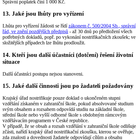
Správní poplatek činí 1 000 Kč.
13.
Jaké jsou lhůty pro vyřízení
Lhůta pro vyřízení žádosti se řídí
zákonem č. 500/2004 Sb., správní
řád, ve znění pozdějších předpisů
- až 30 dnů po předložení všech
potřebných dokladů, popř. po vykonání nostrifikačních zkoušek; ve
složitějších případech lze lhůtu prodloužit.
14.
Kteří jsou další účastníci (dotčení) řešení životní
situace
Další účastníci postupu nejsou stanoveni.
15.
Jaké další činnosti jsou po žadateli požadovány
Krajský úřad nostrifikuje pouze doklad o ukončeném stupni
vzdělání získaném v zahraniční škole, pokud absolvované studium
svým obsahem a rozsahem odpovídá studiu na základní škole,
střední škole nebo vyšší odborné škole s obdobným rámcovým
vzdělávacím programem v České republice.
V případě, že se obsah a rozsah vzdělání v zahraniční škole odlišuje
zčásti, nařídí krajský úřad nostrifikační zkoušku, kterou se ověřuje,
zda znalosti a dovednosti žadatele odpovídají cílům a obsahu