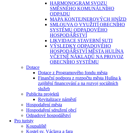
HARMONOGRAM SVOZU
SMĚSNÉHO KOMUNÁLNÍHO
ODPADU
MAPA KONTEJNEROVÝCH HNÍZD
SMLOUVA O VYUŽITÍ OBECNÍHO
SYSTÉMU ODPADOVÉHO
HOSPODÁŘSTVÍ
LIKVIDACE STAVEBNÍ SUTI
VÝSLEDKY ODPADOVÉHO
HOSPODÁŘSTVÍ MĚSTA HULÍNA
VČETNĚ NÁKLADŮ NA PROVOZ
OBECNÍHO SYSTÉMU
Dotace
Dotace z Programového fondu města
Finanční podpora z rozpočtu města Hulína k
zajištění financování a na rozvoj sociálních
služeb
Publicita projektů
Revitalizace náměstí
Hospodaření města
Hospodaření sdružení obcí
Odpadové hospodářství
Pro turisty
Koupaliště
Kostel sv. Václava a fara