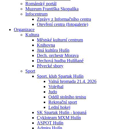
Románský portál
Muzeum Františka Skopalíka
Infocentrum
Zprávy z Informačního centra
Otevření centra (fotogalerie)
Organizace
Kultura
Městské kulturní centrum
Knihovna
Jiná kultůra Hulín
Dech. orchestr Morava
Dechová hudba Hulíňané
Pěvecké sbory
Sport
Sport. klub Spartak Hulín
Valná hromada 21.4. 2026
Volejbal
Judo
Oddíl stolního tenisu
Rekreační sport
Lední hokej
SK Spartak Hulín - kopaná
Cykloteam MXM Hulín
ASPOT Hulín
Admira Hulín