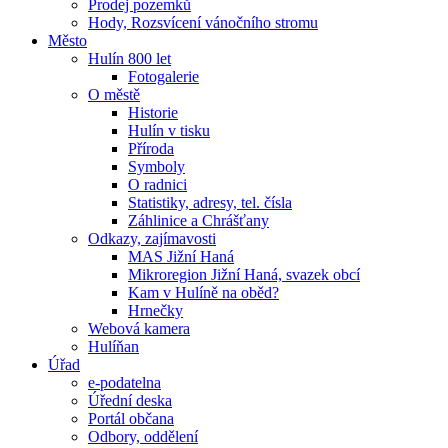
Prodej pozemků
Hody, Rozsvícení vánočního stromu
Město
Hulín 800 let
Fotogalerie
O městě
Historie
Hulín v tisku
Příroda
Symboly
O radnici
Statistiky, adresy, tel. čísla
Záhlinice a Chrášťany
Odkazy, zajímavosti
MAS Jižní Haná
Mikroregion Jižní Haná, svazek obcí
Kam v Hulíně na oběd?
Hrnečky
Webová kamera
Hulíňan
Úřad
e-podatelna
Úřední deska
Portál občana
Odbory, oddělení