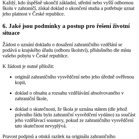
Každý, kdo úspěšně ukončil základní, střední nebo vyšší odbornou
školu v zahraničí, získal doklad o ukončení studia a potřebuje uznat
jeho platnost v České republice.
6.
Jaké jsou podmínky a postup pro řešení životní
situace
Žádost o uznání dokladu o dosažení zahraničního vzdělání se
podává u krajského úřadu (odboru školství), příslušného dle místa
vašeho pobytu v České republice.
K žádosti je nutné přiložit:
originál zahraničního vysvědčení nebo jeho úředně ověřenou
kopii,
doklad o obsahu a rozsahu vzdělávání absolvovaného v
zahraniční škole,
doklad o skutečnosti, že škola je uznána státem (dle jehož
právního řádu bylo zahraniční vysvědčení vydáno) za součást
jeho vzdělávací soustavy, pokud ze zahraničního vysvědčení
tato skutečnost nevyplývá.
Pravost podpisů a otisků razítek na originálu zahraničního