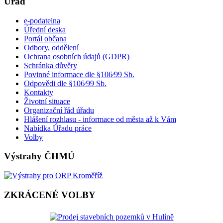
Úřad
e-podatelna
Úřední deska
Portál občana
Odbory, oddělení
Ochrana osobních údajů (GDPR)
Schránka důvěry
Povinné informace dle §106⁄99 Sb.
Odpovědi dle §106⁄99 Sb.
Kontakty
Životní situace
Organizační řád úřadu
Hlášení rozhlasu - informace od města až k Vám
Nabídka Úřadu práce
Volby
Výstrahy ČHMÚ
ZKRÁCENÉ VOLBY