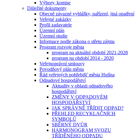
Výbory, komise
Důležité dokumenty
Obecně závazné vyhlášky, nařízení, jiná opatření
Veřejné zakázky
Profil zadavatele
Územní plán
Územní studie
Informace podle zákona o střetu zájmu
Program rozvoje města
program na aktuální období 2021-2028
program na období 2014 - 2020
Veřejnoprávní smlouvy
Povodňový plán města
Řád veřejných pohřebišť města Hulína
Odpadové hospodářství
Aktuality v oblasti odpadového
hospodářství
ZMĚNY V ODPADOVÉM
HOSPODÁŘSTVÍ
JAK SPRÁVNĚ TŘÍDIT ODPAD?
PŘEHLED RECYKLAČNÍCH
SYMBOLŮ
SBĚRNÝ DVŮR
HARMONOGRAM SVOZU
TŘÍDĚNÉHO ODPADU