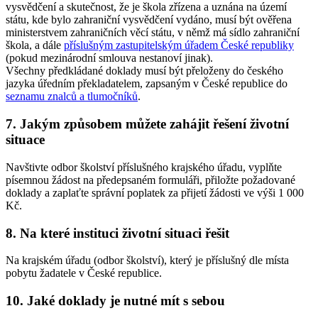
vysvědčení a skutečnost, že je škola zřízena a uznána na území
státu, kde bylo zahraniční vysvědčení vydáno, musí být ověřena
ministerstvem zahraničních věcí státu, v němž má sídlo zahraniční
škola, a dále
příslušným zastupitelským úřadem České republiky
(pokud mezinárodní smlouva nestanoví jinak).
Všechny předkládané doklady musí být přeloženy do českého
jazyka úředním překladatelem, zapsaným v České republice do
seznamu znalců a tlumočníků
.
7.
Jakým způsobem můžete zahájit řešení životní
situace
Navštivte odbor školství příslušného krajského úřadu, vyplňte
písemnou žádost na předepsaném formuláři, přiložte požadované
doklady a zaplaťte správní poplatek za přijetí žádosti ve výši 1 000
Kč.
8.
Na které instituci životní situaci řešit
Na krajském úřadu (odbor školství), který je příslušný dle místa
pobytu žadatele v České republice.
10.
Jaké doklady je nutné mít s sebou