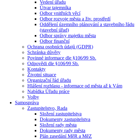
Vedení úřadu
Útvar tajemníka
Odbor vnitřních věcí
Odbor rozvoje města a živ. prostředí
Oddělení územního plánování a stavebního řádu
(stavební úřad)
Odbor správy majetku města
Odbor finanční
Ochrana osobních údajů (GDPR)
Schránka důvěry
Povinné informace dle §106⁄99 Sb.
Odpovědi dle §106⁄99 Sb.
Kontakty
Životní situace
Organizační řád úřadu
Hlášení rozhlasu - informace od města až k Vám
Nabídka Úřadu práce
Volby
Samospráva
Zastupitelstvo, Rada
Složení zastupitelstva
Dokumenty zastupitelstva
Složení rady města
Dokumenty rady města
Plán zasedání MěR a MěZ