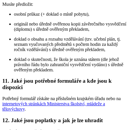
Musíte předložit:
osobní průkaz (+ doklad o místě pobytu),
originál nebo úředně ověřenou kopii závěrečného vysvědčení
(diplomu) s úředně ověřeným překladem,
doklad o obsahu a rozsahu vzdělávání (tzv. učební plán, tj.
seznam vyučovaných předmětů s počtem hodin za každý
ročník vzdělávání) s úředně ověřeným překladem,
doklad o skutečnosti, že škola je uznána státem (dle jehož
právního řádu bylo zahraniční vysvědčení vydáno) s úředně
ověřeným překladem.
11.
Jaké jsou potřebné formuláře a kde jsou k
dispozici
Potřebný formulář získáte na příslušném krajském úřadu nebo na
internetových stránkách Ministerstva školství, mládeže a
tělovýchovy
.
12.
Jaké jsou poplatky a jak je lze uhradit