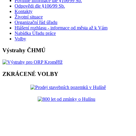
Povinné informace dle §106⁄99 Sb.
Odpovědi dle §106⁄99 Sb.
Kontakty
Životní situace
Organizační řád úřadu
Hlášení rozhlasu - informace od města až k Vám
Nabídka Úřadu práce
Volby
Výstrahy ČHMÚ
ZKRÁCENÉ VOLBY