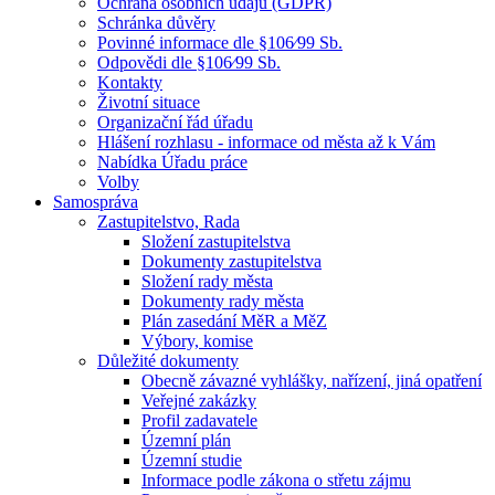
Ochrana osobních údajů (GDPR)
Schránka důvěry
Povinné informace dle §106⁄99 Sb.
Odpovědi dle §106⁄99 Sb.
Kontakty
Životní situace
Organizační řád úřadu
Hlášení rozhlasu - informace od města až k Vám
Nabídka Úřadu práce
Volby
Samospráva
Zastupitelstvo, Rada
Složení zastupitelstva
Dokumenty zastupitelstva
Složení rady města
Dokumenty rady města
Plán zasedání MěR a MěZ
Výbory, komise
Důležité dokumenty
Obecně závazné vyhlášky, nařízení, jiná opatření
Veřejné zakázky
Profil zadavatele
Územní plán
Územní studie
Informace podle zákona o střetu zájmu