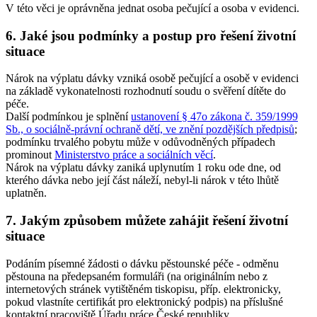
V této věci je oprávněna jednat osoba pečující a osoba v evidenci.
6.
Jaké jsou podmínky a postup pro řešení životní
situace
Nárok na výplatu dávky vzniká osobě pečující a osobě v evidenci
na základě vykonatelnosti rozhodnutí soudu o svěření dítěte do
péče.
Další podmínkou je splnění
ustanovení § 47o zákona č. 359/1999
Sb., o sociálně-právní ochraně dětí, ve znění pozdějších předpisů
;
podmínku trvalého pobytu může v odůvodněných případech
prominout
Ministerstvo práce a sociálních věcí
.
Nárok na výplatu dávky zaniká uplynutím 1 roku ode dne, od
kterého dávka nebo její část náleží, nebyl-li nárok v této lhůtě
uplatněn.
7.
Jakým způsobem můžete zahájit řešení životní
situace
Podáním písemné žádosti o dávku pěstounské péče - odměnu
pěstouna na předepsaném formuláři (na originálním nebo z
internetových stránek vytištěném tiskopisu, příp. elektronicky,
pokud vlastníte certifikát pro elektronický podpis) na příslušné
kontaktní pracoviště Úřadu práce České republiky.