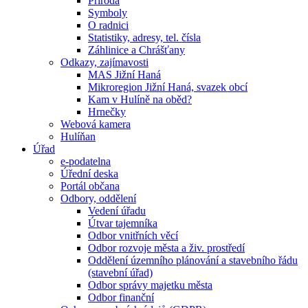
Příroda
Symboly
O radnici
Statistiky, adresy, tel. čísla
Záhlinice a Chrášťany
Odkazy, zajímavosti
MAS Jižní Haná
Mikroregion Jižní Haná, svazek obcí
Kam v Hulíně na oběd?
Hrnečky
Webová kamera
Hulíňan
Úřad
e-podatelna
Úřední deska
Portál občana
Odbory, oddělení
Vedení úřadu
Útvar tajemníka
Odbor vnitřních věcí
Odbor rozvoje města a živ. prostředí
Oddělení územního plánování a stavebního řádu
(stavební úřad)
Odbor správy majetku města
Odbor finanční