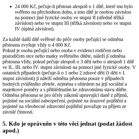
24 000 Kč, pečuje-li pěstoun alespoň o 1 dítě, které mu bylo
svěřeno na přechodnou dobu, a toto dítě je osobou závislou
na pomoci jiné fyzické osoby ve stupni II (středně těžká
závislost) nebo ve stupni III (těžká závislost) nebo ve stupni
IV (úplná závislost).
Za každé další dítě svěřené do péče osoby pečující se odměna
pěstouna zvyšuje vždy o 4 000 Kč.
Pokud je osoba pečující nebo osoba v evidenci rodičem nebo
prarodičem otce nebo matky svěřeného dítěte, náleží jí odměna
pěstouna vždy, pokud pečuje alespoň o 3 děti nebo o alespoň 1 dítě
ve II., III. nebo IV. stupni závislosti na pomoci jiné fyzické osoby. V
ostatních případech (pečuje-li o 1 nebo 2 zdravé děti či děti v I.
stupni závislosti) jí náleží odměna pěstouna pouze v případech
hodných zvláštního zřetele, zejména s ohledem na její sociální a
majetkové poměry a s přihlédnutím ke zdravotnímu stavu dítěte.
Odměna pěstouna se pro účely zákonů upravující daně z příjmů,
pojistné na sociální zabezpečení, pojistné na úrazové pojištění a
pojistné na všeobecné zdravotní pojištění považuje za příjem ze
závislé činnosti.
5.
Kdo je oprávněn v této věci jednat (podat žádost
apod.)