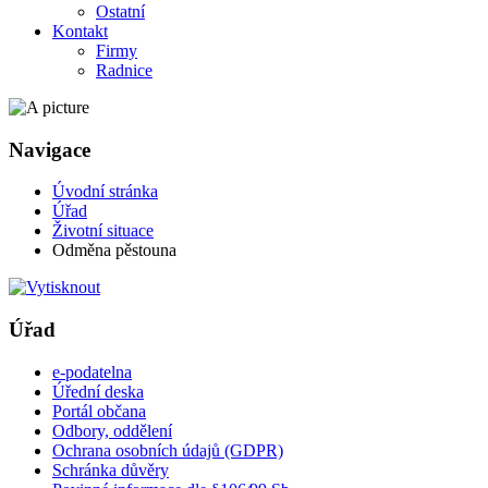
Ostatní
Kontakt
Firmy
Radnice
Navigace
Úvodní stránka
Úřad
Životní situace
Odměna pěstouna
Úřad
e-podatelna
Úřední deska
Portál občana
Odbory, oddělení
Ochrana osobních údajů (GDPR)
Schránka důvěry