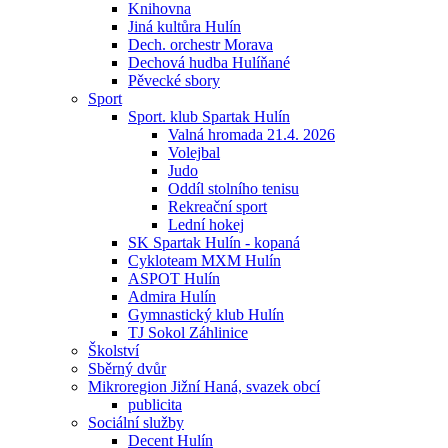
Knihovna
Jiná kultůra Hulín
Dech. orchestr Morava
Dechová hudba Hulíňané
Pěvecké sbory
Sport
Sport. klub Spartak Hulín
Valná hromada 21.4. 2026
Volejbal
Judo
Oddíl stolního tenisu
Rekreační sport
Lední hokej
SK Spartak Hulín - kopaná
Cykloteam MXM Hulín
ASPOT Hulín
Admira Hulín
Gymnastický klub Hulín
TJ Sokol Záhlinice
Školství
Sběrný dvůr
Mikroregion Jižní Haná, svazek obcí
publicita
Sociální služby
Decent Hulín