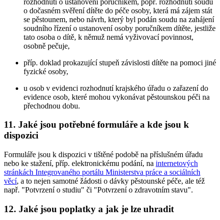
rozhodnutí o ustanovení poručníkem, popř. rozhodnutí soudu
o dočasném svěření dítěte do péče osoby, která má zájem stát
se pěstounem, nebo návrh, který byl podán soudu na zahájení
soudního řízení o ustanovení osoby poručníkem dítěte, jestliže
tato osoba o dítě, k němuž nemá vyživovací povinnost,
osobně pečuje,
příp. doklad prokazující stupeň závislosti dítěte na pomoci jiné
fyzické osoby,
u osob v evidenci rozhodnutí krajského úřadu o zařazení do
evidence osob, které mohou vykonávat pěstounskou péči na
přechodnou dobu.
11.
Jaké jsou potřebné formuláře a kde jsou k
dispozici
Formuláře jsou k dispozici v tištěné podobě na příslušném úřadu
nebo ke stažení, příp. elektronickému podání, na
internetových
stránkách Integrovaného portálu Ministerstva práce a sociálních
věcí
, a to nejen samotné žádosti o dávky pěstounské péče, ale též
např. "Potvrzení o studiu" či "Potvrzení o zdravotním stavu".
12.
Jaké jsou poplatky a jak je lze uhradit