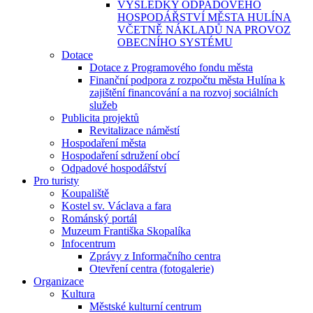
VÝSLEDKY ODPADOVÉHO
HOSPODÁŘSTVÍ MĚSTA HULÍNA
VČETNĚ NÁKLADŮ NA PROVOZ
OBECNÍHO SYSTÉMU
Dotace
Dotace z Programového fondu města
Finanční podpora z rozpočtu města Hulína k
zajištění financování a na rozvoj sociálních
služeb
Publicita projektů
Revitalizace náměstí
Hospodaření města
Hospodaření sdružení obcí
Odpadové hospodářství
Pro turisty
Koupaliště
Kostel sv. Václava a fara
Románský portál
Muzeum Františka Skopalíka
Infocentrum
Zprávy z Informačního centra
Otevření centra (fotogalerie)
Organizace
Kultura
Městské kulturní centrum