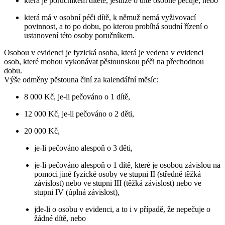
která je poručníkem dítěte, jestliže o dítě osobně pečuje, nebo
která má v osobní péči dítě, k němuž nemá vyživovací
povinnost, a to po dobu, po kterou probíhá soudní řízení o
ustanovení této osoby poručníkem.
Osobou v evidenci
je fyzická osoba, která je vedena v evidenci
osob, které mohou vykonávat pěstounskou péči na přechodnou
dobu.
Výše odměny pěstouna činí za kalendářní měsíc:
8 000 Kč, je-li pečováno o 1 dítě,
12 000 Kč, je-li pečováno o 2 děti,
20 000 Kč,
je-li pečováno alespoň o 3 děti,
je-li pečováno alespoň o 1 dítě, které je osobou závislou na
pomoci jiné fyzické osoby ve stupni II (středně těžká
závislost) nebo ve stupni III (těžká závislost) nebo ve
stupni IV (úplná závislost),
jde-li o osobu v evidenci, a to i v případě, že nepečuje o
žádné dítě, nebo