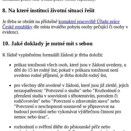
8.
Na které instituci životní situaci řešit
Je třeba se obrátit na příslušné
kontaktní pracoviště Úřadu práce
České republiky
dle místa trvalého pobytu osoby pečující či osoby v
evidenci.
10.
Jaké doklady je nutné mít s sebou
K řádně vyplněnému formuláři žádosti je třeba doložit:
průkaz totožnosti všech osob, které jsou v žádosti uvedeny, u
dětí do 15 let rodný list; pokud v průkazu totožnosti není
uvedeno rodné příjmení, je třeba doložit rodný list,
pro všechny děti uvedené v žádosti, které jsou již zletilé, jejich
nezaopatřenost: "Potvrzení o studiu" nebo "Rozhodnutí o
přerušení studia v souvislosti s těhotenstvím, porodem či
rodičovstvím" nebo "Potvrzení o zdravotním stavu" nebo
"Potvrzení o neschopnosti soustavně se připravovat na
budoucí povolání nebo vykonávat výdělečnou činnost pro
nemoc nebo úraz",
rozhodnutí o svěření dítěte do pěstounské péče nebo