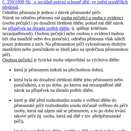
č. 359/1999 Sb., o sociálně-právní ochraně dětí, ve znění pozdějších
předpisů
.
Odměna pěstouna je jednou z dávek pěstounské péče.
Nárok na odměnu pěstouna má
osoba pečující a osoba v evidenci
(osoba pečující i po dosažení zletilosti dítěte, pokud má dítě nárok
na
příspěvek na úhradu potřeb dítěte
, tj. splňuje kritérium
nezaopatřenosti). Osobou pečující nebo osobou v evidenci mohou
být oba manželé nebo dva poručníci, odměna pěstouna však náleží
pouze jednomu z nich. Na pěstounskou péči vykonávanou druhým
manželem nebo poručníkem se hledí jako na společnou pěstounskou
péči.
Osobou pečující
je fyzická osoba odpovědná za výchovu dítěte:
která je pěstounem (nikoli na přechodnou dobu),
která byla do dosažení zletilosti dítěte jeho pěstounem nebo
poručníkem, a to po dobu, po kterou má nezaopatřené dítě
nárok na příspěvek na úhradu potřeb dítěte,
které je dítě před rozhodnutím soudu o svěření dítěte do
pěstounské péče rozhodnutím soudu dočasně svěřeno do péče
osoby, která má zájem stát se pěstounem, a to po dobu trvání
takové péče (tj. osoba, která má dítě v tzv. předpěstounské
péči),