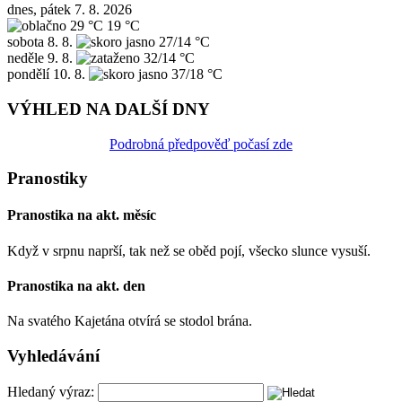
dnes, pátek 7. 8. 2026
29 °C
19 °C
sobota
8. 8.
27/14 °C
neděle
9. 8.
32/14 °C
pondělí
10. 8.
37/18 °C
VÝHLED NA DALŠÍ DNY
Podrobná předpověď počasí zde
Pranostiky
Pranostika na akt. měsíc
Když v srpnu naprší, tak než se oběd pojí, všecko slunce vysuší.
Pranostika na akt. den
Na svatého Kajetána otvírá se stodol brána.
Vyhledávání
Hledaný výraz: