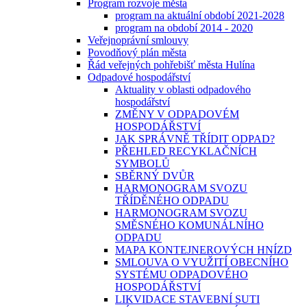
Program rozvoje města
program na aktuální období 2021-2028
program na období 2014 - 2020
Veřejnoprávní smlouvy
Povodňový plán města
Řád veřejných pohřebišť města Hulína
Odpadové hospodářství
Aktuality v oblasti odpadového
hospodářství
ZMĚNY V ODPADOVÉM
HOSPODÁŘSTVÍ
JAK SPRÁVNĚ TŘÍDIT ODPAD?
PŘEHLED RECYKLAČNÍCH
SYMBOLŮ
SBĚRNÝ DVŮR
HARMONOGRAM SVOZU
TŘÍDĚNÉHO ODPADU
HARMONOGRAM SVOZU
SMĚSNÉHO KOMUNÁLNÍHO
ODPADU
MAPA KONTEJNEROVÝCH HNÍZD
SMLOUVA O VYUŽITÍ OBECNÍHO
SYSTÉMU ODPADOVÉHO
HOSPODÁŘSTVÍ
LIKVIDACE STAVEBNÍ SUTI