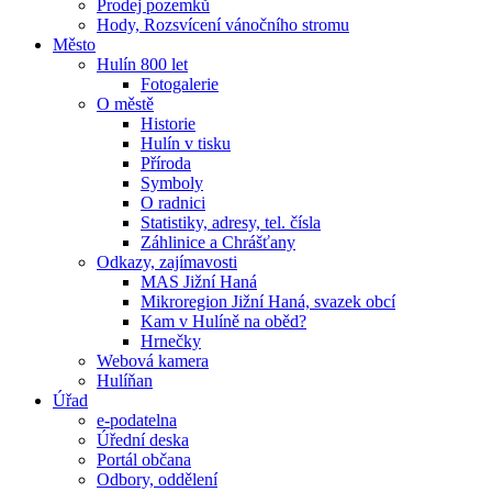
Prodej pozemků
Hody, Rozsvícení vánočního stromu
Město
Hulín 800 let
Fotogalerie
O městě
Historie
Hulín v tisku
Příroda
Symboly
O radnici
Statistiky, adresy, tel. čísla
Záhlinice a Chrášťany
Odkazy, zajímavosti
MAS Jižní Haná
Mikroregion Jižní Haná, svazek obcí
Kam v Hulíně na oběd?
Hrnečky
Webová kamera
Hulíňan
Úřad
e-podatelna
Úřední deska
Portál občana
Odbory, oddělení