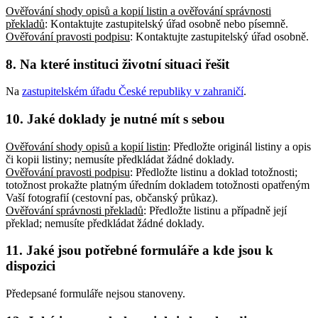
Ověřování shody opisů a kopií listin a ověřování správnosti
překladů
: Kontaktujte zastupitelský úřad osobně nebo písemně
.
Ověřování pravosti podpisu
: Kontaktujte zastupitelský úřad osobně
.
8.
Na které instituci životní situaci řešit
Na
zastupitelském úřadu České republiky v zahraničí
.
10.
Jaké doklady je nutné mít s sebou
Ověřování shody opisů a kopií listin
: Předložte originál listiny a opis
či kopii listiny; nemusíte předkládat žádné doklady
.
Ověřování pravosti podpisu
: Předložte listinu a doklad totožnosti;
totožnost prokažte platným úředním dokladem totožnosti opatřeným
Vaší fotografií (cestovní pas, občanský průkaz)
.
Ověřování správnosti překladů
: Předložte listinu a případně její
překlad; nemusíte předkládat žádné doklady
.
11.
Jaké jsou potřebné formuláře a kde jsou k
dispozici
Předepsané formuláře nejsou stanoveny.