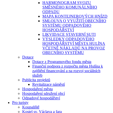
HARMONOGRAM SVOZU
SMĚSNÉHO KOMUNÁLNÍHO
ODPADU
MAPA KONTEJNEROVÝCH HNÍZD
SMLOUVA O VYUŽITÍ OBECNÍHO
SYSTÉMU ODPADOVÉHO
HOSPODÁŘSTVÍ
LIKVIDACE STAVEBNÍ SUTI
VÝSLEDKY ODPADOVÉHO
HOSPODÁŘSTVÍ MĚSTA HULÍNA
VČETNĚ NÁKLADŮ NA PROVOZ
OBECNÍHO SYSTÉMU
Dotace
Dotace z Programového fondu města
Finanční podpora z rozpočtu města Hulína k
zajištění financování a na rozvoj sociálních
služeb
Publicita projektů
Revitalizace náměstí
Hospodaření města
Hospodaření sdružení obcí
Odpadové hospodářství
Pro turisty
Koupaliště
Kostel sv. Václava a fara