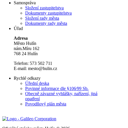
Samospráva
Složení zastupitelstva
Dokumenty zastupitelstva
Složení rady města
Dokumenty rady města
Úřad
Adresa
Město Hulín
nám.Míru 162
768 24 Hulín
Telefon: 573 502 711
E-mail: mesto@hulin.cz
Rychlé odkazy
Úřední deska
Povinné informace dle §106⁄99 Sb.
Obecně závazné vyhlášky, nařízení, jiná
opatření
Povodňový plán města