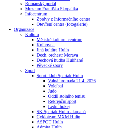
Románský portál
Muzeum Františka Skopalíka
Infocentrum
Zprávy z Informačního centra
Otevření centra (fotogalerie)
Organizace
Kultura
Městské kulturní centrum
Knihovna
Jiná kultůra Hulín
Dech. orchestr Morava
Dechová hudba Hulíňané
Pěvecké sbory
Sport
Sport. klub Spartak Hulín
Valná hromada 21.4. 2026
Volejbal
Judo
Oddíl stolního tenisu
Rekreační sport
Lední hokej
SK Spartak Hulín - kopaná
Cykloteam MXM Hulín
ASPOT Hulín
Admira Hulín