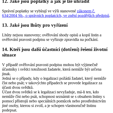
12.
Jaké jsou poplatky a jak je lze uhradit
Správní poplatky se vybírají ve výši stanovené
zákonem č.
634/2004 Sb., o správních poplatcích, ve znění pozdějších předpisů
.
13.
Jaké jsou lhůty pro vyřízení
Lhůty nejsou stanoveny; ověřování shody opisů a kopií listin a
ověřování pravosti podpisu se vyřizuje zpravidla na počkání.
14.
Kteří jsou další účastníci (dotčení) řešení životní
situace
V případě ověřování pravosti podpisu mohou být výjimečně
účastníky i svědci totožnosti žadatele, která nemůže být určena
jinak.
Jedná se o případy, kdy o legalizaci požádá žadatel, který nemůže
číst nebo psát; v takovýchto případech se provede legalizace za
účasti dvou svědků.
Účast dvou svědků se k legalizaci nevyžaduje, má-li ten, kdo
nemůže číst nebo psát, schopnost seznámit se s obsahem listiny s
pomocí přístrojů nebo speciálních pomůcek nebo prostřednictvím
jiné osoby, kterou si zvolí, a je schopen vlastnoručně listinu
podepsat.