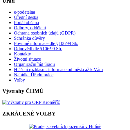
Úřad
e-podatelna
Úřední deska
Portál občana
Odbory, oddělení
Ochrana osobních údajů (GDPR)
Schránka důvěry
Povinné informace dle §106⁄99 Sb.
Odpovědi dle §106⁄99 Sb.
Kontakty
Životní situace
Organizační řád úřadu
Hlášení rozhlasu - informace od města až k Vám
Nabídka Úřadu práce
Volby
Výstrahy ČHMÚ
ZKRÁCENÉ VOLBY