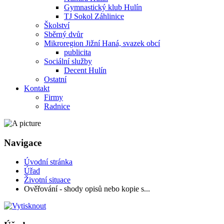
Gymnastický klub Hulín
TJ Sokol Záhlinice
Školství
Sběrný dvůr
Mikroregion Jižní Haná, svazek obcí
publicita
Sociální služby
Decent Hulín
Ostatní
Kontakt
Firmy
Radnice
Navigace
Úvodní stránka
Úřad
Životní situace
Ověřování - shody opisů nebo kopie s...