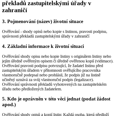
překladů zastupitelskými úřady v
zahraničí
3.
Pojmenování (název) životní situace
Ověřování - shody opisů nebo kopie s listinou, pravosti podpisu,
správnosti překladů zastupitelskými úřady v zahraničí
4.
Základní informace k životní situaci
Ověřování shody opisu nebo kopie listiny s originálem listiny nebo
jejím úředně ověřeným opisem či úředně ověřenou kopií (vidimace).
Ověřování pravosti podpisu potvrzující, že žadatel listinu před
zastupitelským úřadem v přítomnosti ověřujícího pracovníka
vlastnoručně podepsal nebo prohlásil, že podpis již na listině
učiněný uznává za svůj vlastnoruční podpis (legalizace).
Ověřování správnosti překladů vyhotovených na zastupitelském
úřadu nebo předložených žadatelem.
5.
Kdo je oprávněn v této věci jednat (podat žádost
apod.)
Ověřování shody opisů a kopií listin
: Každá osoba, která předloží