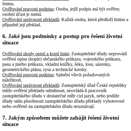
listinu
.
Ověřování pravosti podpisu
: Osoba, jejíž podpis má být ověřen;
osobní účast je nutná
.
Ověřování správnosti překladů
: Každá osoba, která předloží listinu a
případně její překlad
.
6.
Jaké jsou podmínky a postup pro řešení životní
situace
Ověřování shody opisů a kopií listin
: Zastupitelské úřady neprovádí
ověření opisu (kopie) občanského průkazu, vojenského průkazu,
pasu a jiného průkazu, vkladní knížky, šeku, losu, sázenky,
geometrického plánu, rysu a technické kresby
.
Ověřování pravosti podpisu
: Splnění všech požadovaných
náležitostí
.
Ověřování správnosti překladů
: Zastupitelský úřad České republiky
může ověření překladu odmítnout, neovládá-li pracovník
zastupitelského úřadu v dostatečné míře cizí jazyk, nebo jestliže
úřady státu působnosti zastupitelského úřadu překlady vyhotovené
nebo ověřené na zastupitelském úřadu neuznávají
.
7.
Jakým způsobem můžete zahájit řešení životní
situace