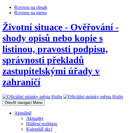
Rovnou na obsah
Rovnou na menu
Životní situace - Ověřování -
shody opisů nebo kopie s
listinou, pravosti podpisu,
správnosti překladů
zastupitelskými úřady v
zahraničí
Otevřit navigaci
Menu
Aktuálně
Aktuality
Hlášení rozhlasu
Kalendář akcí