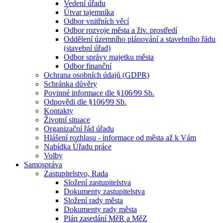
Vedení úřadu
Útvar tajemníka
Odbor vnitřních věcí
Odbor rozvoje města a živ. prostředí
Oddělení územního plánování a stavebního řádu
(stavební úřad)
Odbor správy majetku města
Odbor finanční
Ochrana osobních údajů (GDPR)
Schránka důvěry
Povinné informace dle §106⁄99 Sb.
Odpovědi dle §106⁄99 Sb.
Kontakty
Životní situace
Organizační řád úřadu
Hlášení rozhlasu - informace od města až k Vám
Nabídka Úřadu práce
Volby
Samospráva
Zastupitelstvo, Rada
Složení zastupitelstva
Dokumenty zastupitelstva
Složení rady města
Dokumenty rady města
Plán zasedání MěR a MěZ