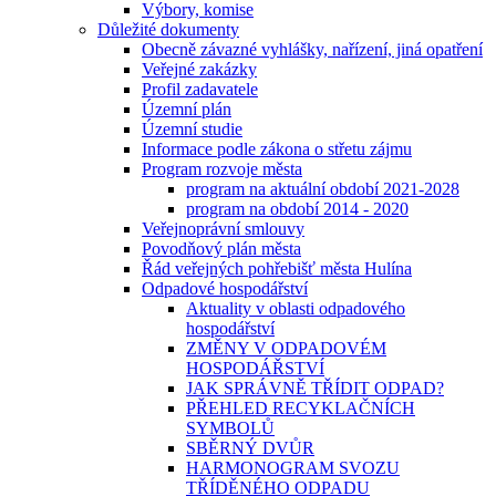
Výbory, komise
Důležité dokumenty
Obecně závazné vyhlášky, nařízení, jiná opatření
Veřejné zakázky
Profil zadavatele
Územní plán
Územní studie
Informace podle zákona o střetu zájmu
Program rozvoje města
program na aktuální období 2021-2028
program na období 2014 - 2020
Veřejnoprávní smlouvy
Povodňový plán města
Řád veřejných pohřebišť města Hulína
Odpadové hospodářství
Aktuality v oblasti odpadového
hospodářství
ZMĚNY V ODPADOVÉM
HOSPODÁŘSTVÍ
JAK SPRÁVNĚ TŘÍDIT ODPAD?
PŘEHLED RECYKLAČNÍCH
SYMBOLŮ
SBĚRNÝ DVŮR
HARMONOGRAM SVOZU
TŘÍDĚNÉHO ODPADU