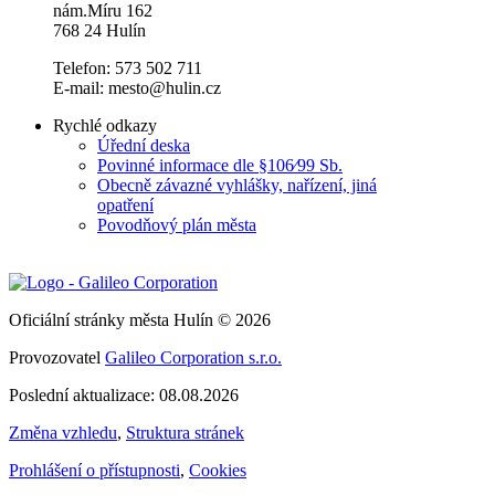
nám.Míru 162
768 24 Hulín
Telefon: 573 502 711
E-mail: mesto@hulin.cz
Rychlé odkazy
Úřední deska
Povinné informace dle §106⁄99 Sb.
Obecně závazné vyhlášky, nařízení, jiná
opatření
Povodňový plán města
Oficiální stránky města Hulín © 2026
Provozovatel
Galileo Corporation s.r.o.
Poslední aktualizace: 08.08.2026
Změna vzhledu
,
Struktura stránek
Prohlášení o přístupnosti
,
Cookies