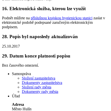
16.
Elektronická služba, kterou lze využít
Podnět můžete na
příslušnou krajskou hygienickou stanici
zaslat v
elektronické podobě podepsané zaručeným elektronickým
podpisem.
28.
Popis byl naposledy aktualizován
25.10.2017
29.
Datum konce platnosti popisu
Bez časového omezení.
Samospráva
Složení zastupitelstva
Dokumenty zastupitelstva
Složení rady města
Dokumenty rady města
Úřad
Adresa
Město Hulín