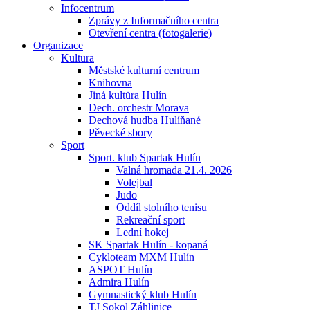
Infocentrum
Zprávy z Informačního centra
Otevření centra (fotogalerie)
Organizace
Kultura
Městské kulturní centrum
Knihovna
Jiná kultůra Hulín
Dech. orchestr Morava
Dechová hudba Hulíňané
Pěvecké sbory
Sport
Sport. klub Spartak Hulín
Valná hromada 21.4. 2026
Volejbal
Judo
Oddíl stolního tenisu
Rekreační sport
Lední hokej
SK Spartak Hulín - kopaná
Cykloteam MXM Hulín
ASPOT Hulín
Admira Hulín
Gymnastický klub Hulín
TJ Sokol Záhlinice