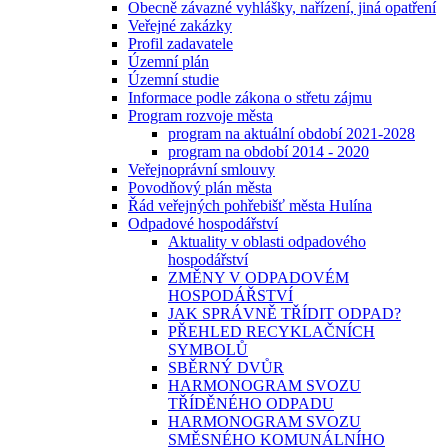
Obecně závazné vyhlášky, nařízení, jiná opatření
Veřejné zakázky
Profil zadavatele
Územní plán
Územní studie
Informace podle zákona o střetu zájmu
Program rozvoje města
program na aktuální období 2021-2028
program na období 2014 - 2020
Veřejnoprávní smlouvy
Povodňový plán města
Řád veřejných pohřebišť města Hulína
Odpadové hospodářství
Aktuality v oblasti odpadového
hospodářství
ZMĚNY V ODPADOVÉM
HOSPODÁŘSTVÍ
JAK SPRÁVNĚ TŘÍDIT ODPAD?
PŘEHLED RECYKLAČNÍCH
SYMBOLŮ
SBĚRNÝ DVŮR
HARMONOGRAM SVOZU
TŘÍDĚNÉHO ODPADU
HARMONOGRAM SVOZU
SMĚSNÉHO KOMUNÁLNÍHO