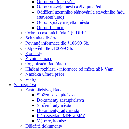
Odbor vnitřních věcí
Odbor rozvoje města a živ. prostředí
Oddělení územního plánování a stavebního řádu
(stavební úřad)
Odbor správy majetku města
Odbor finanční
Ochrana osobních údajů (GDPR)
Schránka důvěry
Povinné informace dle §106⁄99 Sb.
Odpovědi dle §106⁄99 Sb.
Kontakty
Životní situace
Organizační řád úřadu
Hlášení rozhlasu - informace od města až k Vám
Nabídka Úřadu práce
Volby
Samospráva
Zastupitelstvo, Rada
Složení zastupitelstva
Dokumenty zastupitelstva
Složení rady města
Dokumenty rady města
Plán zasedání MěR a MěZ
Výbory, komise
Důležité dokumenty