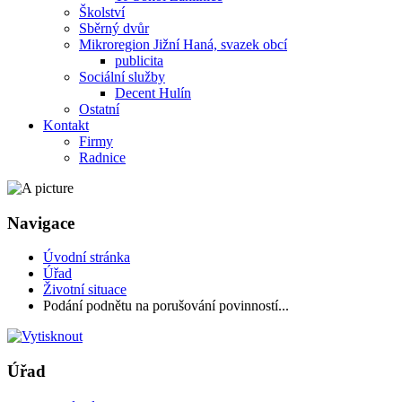
Školství
Sběrný dvůr
Mikroregion Jižní Haná, svazek obcí
publicita
Sociální služby
Decent Hulín
Ostatní
Kontakt
Firmy
Radnice
Navigace
Úvodní stránka
Úřad
Životní situace
Podání podnětu na porušování povinností...
Úřad