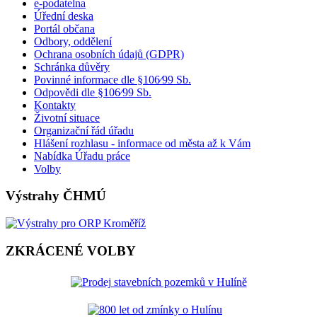
e-podatelna
Úřední deska
Portál občana
Odbory, oddělení
Ochrana osobních údajů (GDPR)
Schránka důvěry
Povinné informace dle §106⁄99 Sb.
Odpovědi dle §106⁄99 Sb.
Kontakty
Životní situace
Organizační řád úřadu
Hlášení rozhlasu - informace od města až k Vám
Nabídka Úřadu práce
Volby
Výstrahy ČHMÚ
ZKRÁCENÉ VOLBY