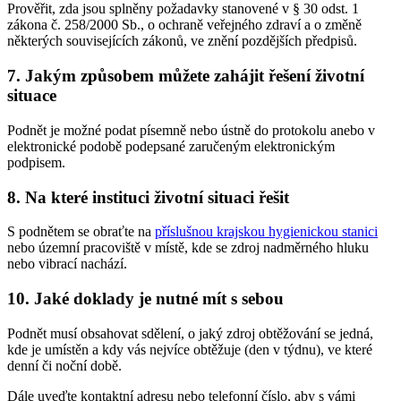
Prověřit, zda jsou splněny požadavky stanovené v § 30 odst. 1
zákona č. 258/2000 Sb., o ochraně veřejného zdraví a o změně
některých souvisejících zákonů, ve znění pozdějších předpisů.
7.
Jakým způsobem můžete zahájit řešení životní
situace
Podnět je možné podat písemně nebo ústně do protokolu anebo v
elektronické podobě podepsané zaručeným elektronickým
podpisem.
8.
Na které instituci životní situaci řešit
S podnětem se obraťte na
příslušnou krajskou hygienickou stanici
nebo územní pracoviště v místě, kde se zdroj nadměrného hluku
nebo vibrací nachází.
10.
Jaké doklady je nutné mít s sebou
Podnět musí obsahovat sdělení, o jaký zdroj obtěžování se jedná,
kde je umístěn a kdy vás nejvíce obtěžuje (den v týdnu), ve které
denní či noční době.
Dále uveďte kontaktní adresu nebo telefonní číslo, aby s vámi