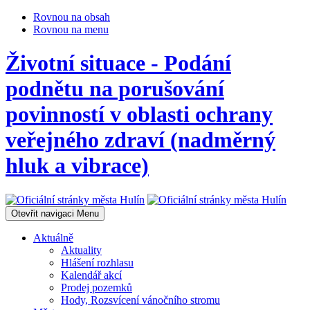
Rovnou na obsah
Rovnou na menu
Životní situace - Podání
podnětu na porušování
povinností v oblasti ochrany
veřejného zdraví (nadměrný
hluk a vibrace)
Otevřit navigaci
Menu
Aktuálně
Aktuality
Hlášení rozhlasu
Kalendář akcí
Prodej pozemků
Hody, Rozsvícení vánočního stromu