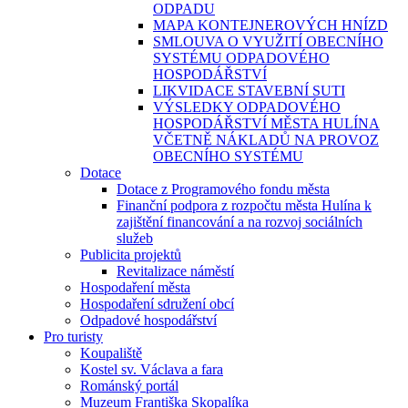
ODPADU
MAPA KONTEJNEROVÝCH HNÍZD
SMLOUVA O VYUŽITÍ OBECNÍHO
SYSTÉMU ODPADOVÉHO
HOSPODÁŘSTVÍ
LIKVIDACE STAVEBNÍ SUTI
VÝSLEDKY ODPADOVÉHO
HOSPODÁŘSTVÍ MĚSTA HULÍNA
VČETNĚ NÁKLADŮ NA PROVOZ
OBECNÍHO SYSTÉMU
Dotace
Dotace z Programového fondu města
Finanční podpora z rozpočtu města Hulína k
zajištění financování a na rozvoj sociálních
služeb
Publicita projektů
Revitalizace náměstí
Hospodaření města
Hospodaření sdružení obcí
Odpadové hospodářství
Pro turisty
Koupaliště
Kostel sv. Václava a fara
Románský portál
Muzeum Františka Skopalíka