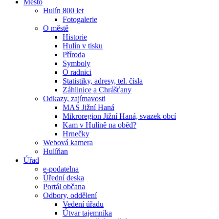
Město
Hulín 800 let
Fotogalerie
O městě
Historie
Hulín v tisku
Příroda
Symboly
O radnici
Statistiky, adresy, tel. čísla
Záhlinice a Chrášťany
Odkazy, zajímavosti
MAS Jižní Haná
Mikroregion Jižní Haná, svazek obcí
Kam v Hulíně na oběd?
Hrnečky
Webová kamera
Hulíňan
Úřad
e-podatelna
Úřední deska
Portál občana
Odbory, oddělení
Vedení úřadu
Útvar tajemníka