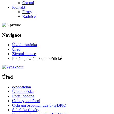
Ostatní
Kontakt
Firmy
Radnice
Navigace
Úvodní stránka
Úřad
Životní situace
Podání přiznání k dani dědické
Úřad
e-podatelna
Úřední deska
Portál občana
Odbory, oddělení
Ochrana osobních údajů (GDPR)
Schránka důvěry