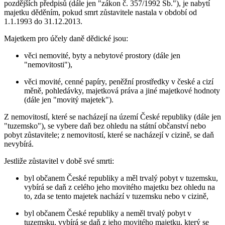
pozdějších předpisů (dále jen "zákon č. 357/1992 Sb."), je nabytí
majetku děděním, pokud smrt zůstavitele nastala v období od
1.1.1993 do 31.12.2013.
Majetkem pro účely daně dědické jsou:
věci nemovité, byty a nebytové prostory (dále jen
"nemovitosti"),
věci movité, cenné papíry, peněžní prostředky v české a cizí
měně, pohledávky, majetková práva a jiné majetkové hodnoty
(dále jen "movitý majetek").
Z nemovitostí, které se nacházejí na území České republiky (dále jen
"tuzemsko"), se vybere daň bez ohledu na státní občanství nebo
pobyt zůstavitele; z nemovitostí, které se nacházejí v cizině, se daň
nevybírá.
Jestliže zůstavitel v době své smrti:
byl občanem České republiky a měl trvalý pobyt v tuzemsku,
vybírá se daň z celého jeho movitého majetku bez ohledu na
to, zda se tento majetek nachází v tuzemsku nebo v cizině,
byl občanem České republiky a neměl trvalý pobyt v
tuzemsku, vybírá se daň z jeho movitého majetku, který se