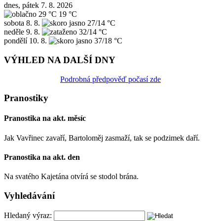
dnes, pátek 7. 8. 2026
29 °C
19 °C
sobota
8. 8.
27/14 °C
neděle
9. 8.
32/14 °C
pondělí
10. 8.
37/18 °C
VÝHLED NA DALŠÍ DNY
Podrobná předpověď počasí zde
Pranostiky
Pranostika na akt. měsíc
Jak Vavřinec zavaří, Bartoloměj zasmaží, tak se podzimek daří.
Pranostika na akt. den
Na svatého Kajetána otvírá se stodol brána.
Vyhledávání
Hledaný výraz: