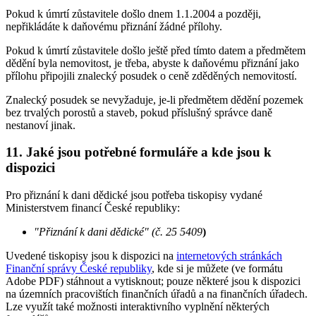
Pokud k úmrtí zůstavitele došlo dnem 1.1.2004 a později,
nepřikládáte k daňovému přiznání žádné přílohy.
Pokud k úmrtí zůstavitele došlo ještě před tímto datem a předmětem
dědění byla nemovitost, je třeba, abyste k daňovému přiznání jako
přílohu připojili znalecký posudek o ceně zděděných nemovitostí.
Znalecký posudek se nevyžaduje, je-li předmětem dědění pozemek
bez trvalých porostů a staveb, pokud příslušný správce daně
nestanoví jinak.
11.
Jaké jsou potřebné formuláře a kde jsou k
dispozici
Pro přiznání k dani dědické jsou potřeba tiskopisy vydané
Ministerstvem financí České republiky:
"Přiznání k dani dědické" (č. 25 5409
)
Uvedené tiskopisy jsou k dispozici na
internetových stránkách
Finanční správy České republiky
, kde si je můžete (ve formátu
Adobe PDF) stáhnout a vytisknout; pouze některé jsou k dispozici
na územních pracovištích finančních úřadů a na finančních úřadech.
Lze využít také možnosti interaktivního vyplnění některých