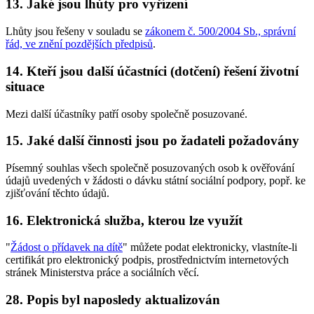
13.
Jaké jsou lhůty pro vyřízení
Lhůty jsou řešeny v souladu se
zákonem č. 500/2004 Sb., správní
řád, ve znění pozdějších předpisů
.
14.
Kteří jsou další účastníci (dotčení) řešení životní
situace
Mezi další účastníky patří osoby společně posuzované.
15.
Jaké další činnosti jsou po žadateli požadovány
Písemný souhlas všech společně posuzovaných osob k ověřování
údajů uvedených v žádosti o dávku státní sociální podpory, popř. ke
zjišťování těchto údajů.
16.
Elektronická služba, kterou lze využít
"
Žádost o přídavek na dítě
" můžete podat elektronicky, vlastníte-li
certifikát pro elektronický podpis, prostřednictvím internetových
stránek Ministerstva práce a sociálních věcí.
28.
Popis byl naposledy aktualizován