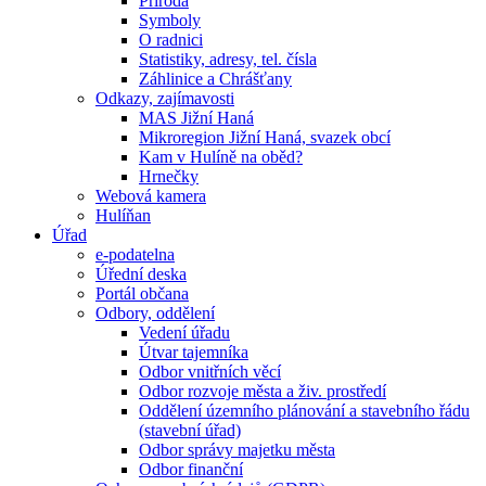
Příroda
Symboly
O radnici
Statistiky, adresy, tel. čísla
Záhlinice a Chrášťany
Odkazy, zajímavosti
MAS Jižní Haná
Mikroregion Jižní Haná, svazek obcí
Kam v Hulíně na oběd?
Hrnečky
Webová kamera
Hulíňan
Úřad
e-podatelna
Úřední deska
Portál občana
Odbory, oddělení
Vedení úřadu
Útvar tajemníka
Odbor vnitřních věcí
Odbor rozvoje města a živ. prostředí
Oddělení územního plánování a stavebního řádu
(stavební úřad)
Odbor správy majetku města
Odbor finanční