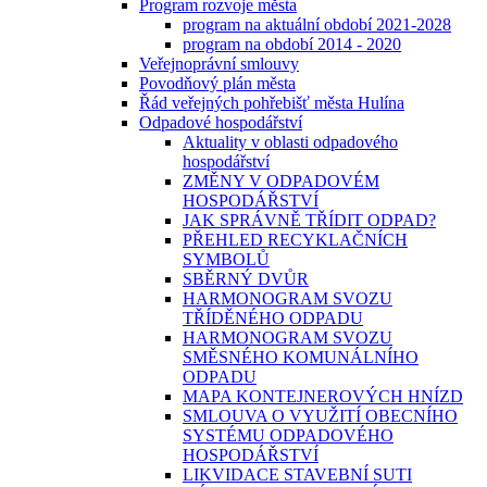
Program rozvoje města
program na aktuální období 2021-2028
program na období 2014 - 2020
Veřejnoprávní smlouvy
Povodňový plán města
Řád veřejných pohřebišť města Hulína
Odpadové hospodářství
Aktuality v oblasti odpadového
hospodářství
ZMĚNY V ODPADOVÉM
HOSPODÁŘSTVÍ
JAK SPRÁVNĚ TŘÍDIT ODPAD?
PŘEHLED RECYKLAČNÍCH
SYMBOLŮ
SBĚRNÝ DVŮR
HARMONOGRAM SVOZU
TŘÍDĚNÉHO ODPADU
HARMONOGRAM SVOZU
SMĚSNÉHO KOMUNÁLNÍHO
ODPADU
MAPA KONTEJNEROVÝCH HNÍZD
SMLOUVA O VYUŽITÍ OBECNÍHO
SYSTÉMU ODPADOVÉHO
HOSPODÁŘSTVÍ
LIKVIDACE STAVEBNÍ SUTI