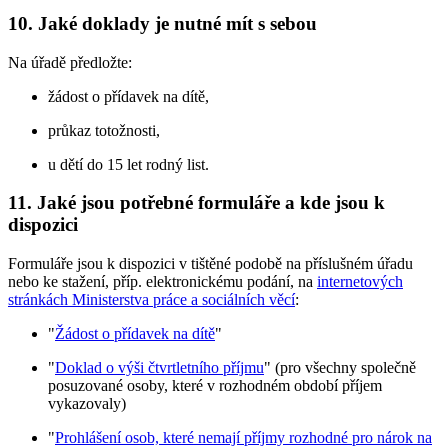
10.
Jaké doklady je nutné mít s sebou
Na úřadě předložte:
žádost o přídavek na dítě,
průkaz totožnosti,
u dětí do 15 let rodný list.
11.
Jaké jsou potřebné formuláře a kde jsou k
dispozici
Formuláře jsou k dispozici v tištěné podobě na příslušném úřadu
nebo ke stažení, příp. elektronickému podání, na
internetových
stránkách Ministerstva práce a sociálních věcí
:
"
Žádost o přídavek na dítě
"
"
Doklad o výši čtvrtletního příjmu
" (pro všechny společně
posuzované osoby, které v rozhodném období příjem
vykazovaly)
"
Prohlášení osob, které nemají příjmy rozhodné pro nárok na