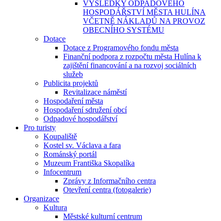
VÝSLEDKY ODPADOVÉHO
HOSPODÁŘSTVÍ MĚSTA HULÍNA
VČETNĚ NÁKLADŮ NA PROVOZ
OBECNÍHO SYSTÉMU
Dotace
Dotace z Programového fondu města
Finanční podpora z rozpočtu města Hulína k
zajištění financování a na rozvoj sociálních
služeb
Publicita projektů
Revitalizace náměstí
Hospodaření města
Hospodaření sdružení obcí
Odpadové hospodářství
Pro turisty
Koupaliště
Kostel sv. Václava a fara
Románský portál
Muzeum Františka Skopalíka
Infocentrum
Zprávy z Informačního centra
Otevření centra (fotogalerie)
Organizace
Kultura
Městské kulturní centrum