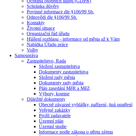
Ochrana osobních údajů (GDPR)
Schránka důvěry
Povinné informace dle §106⁄99 Sb.
Odpovědi dle §106⁄99 Sb.
Kontakty
Životní situace
Organizační řád úřadu
Hlášení rozhlasu - informace od města až k Vám
Nabídka Úřadu práce
Volby
Samospráva
Zastupitelstvo, Rada
Složení zastupitelstva
Dokumenty zastupitelstva
Složení rady města
Dokumenty rady města
Plán zasedání MěR a MěZ
Výbory, komise
Důležité dokumenty
Obecně závazné vyhlášky, nařízení, jiná opatření
Veřejné zakázky
Profil zadavatele
Územní plán
Územní studie
Informace podle zákona o střetu zájmu