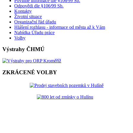
Povinné informace dle §106⁄99 Sb.
Odpovědi dle §106⁄99 Sb.
Kontakty
Životní situace
Organizační řád úřadu
Hlášení rozhlasu - informace od města až k Vám
Nabídka Úřadu práce
Volby
Výstrahy ČHMÚ
ZKRÁCENÉ VOLBY