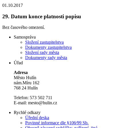
01.10.2017
29.
Datum konce platnosti popisu
Bez časového omezení.
Samospráva
Složení zastupitelstva
Dokumenty zastupitelstva
Složení rady města
Dokumenty rady města
Úřad
Adresa
Město Hulín
nám.Míru 162
768 24 Hulín
Telefon: 573 502 711
E-mail: mesto@hulin.cz
Rychlé odkazy
Úřední deska
Povinné informace dle §106⁄99 Sb.
Obecně závazné vyhlášky, nařízení, jiná