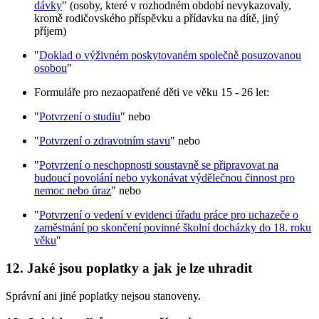
dávky
" (osoby, které v rozhodném období nevykazovaly,
kromě rodičovského příspěvku a přídavku na dítě, jiný
příjem)
"
Doklad o výživném poskytovaném společně posuzovanou
osobou
"
Formuláře pro nezaopatřené děti ve věku 15 - 26 let:
"
Potvrzení o studiu
" nebo
"
Potvrzení o zdravotním stavu
" nebo
"
Potvrzení o neschopnosti soustavně se připravovat na
budoucí povolání nebo vykonávat výdělečnou činnost pro
nemoc nebo úraz
" nebo
"
Potvrzení o vedení v evidenci úřadu práce pro uchazeče o
zaměstnání po skončení povinné školní docházky do 18. roku
věku
"
12.
Jaké jsou poplatky a jak je lze uhradit
Správní ani jiné poplatky nejsou stanoveny.