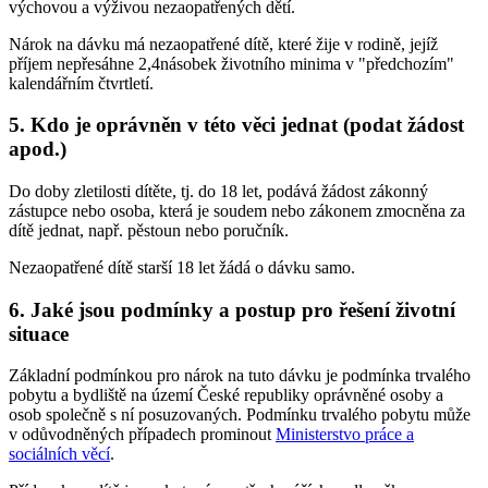
výchovou a výživou nezaopatřených dětí.
Nárok na dávku má nezaopatřené dítě, které žije v rodině, jejíž
příjem nepřesáhne 2,4násobek životního minima v "předchozím"
kalendářním čtvrtletí.
5.
Kdo je oprávněn v této věci jednat (podat žádost
apod.)
Do doby zletilosti dítěte, tj. do 18 let, podává žádost zákonný
zástupce nebo osoba, která je soudem nebo zákonem zmocněna za
dítě jednat, např. pěstoun nebo poručník.
Nezaopatřené dítě starší 18 let žádá o dávku samo.
6.
Jaké jsou podmínky a postup pro řešení životní
situace
Základní podmínkou pro nárok na tuto dávku je podmínka trvalého
pobytu a bydliště na území České republiky oprávněné osoby a
osob společně s ní posuzovaných. Podmínku trvalého pobytu může
v odůvodněných případech prominout
Ministerstvo práce a
sociálních věcí
.