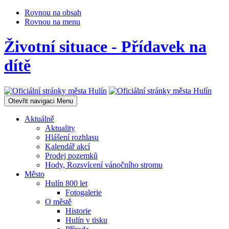
Rovnou na obsah
Rovnou na menu
Životní situace - Přídavek na
dítě
Otevřit navigaci
Menu
Aktuálně
Aktuality
Hlášení rozhlasu
Kalendář akcí
Prodej pozemků
Hody, Rozsvícení vánočního stromu
Město
Hulín 800 let
Fotogalerie
O městě
Historie
Hulín v tisku