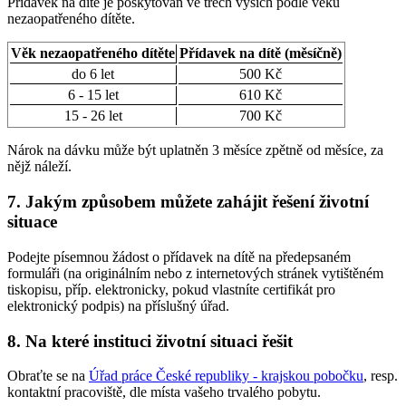
Přídavek na dítě je poskytován ve třech výších podle věku
nezaopatřeného dítěte.
Věk nezaopatřeného dítěte
Přídavek na dítě (měsíčně)
do 6 let
500 Kč
6 - 15 let
610 Kč
15 - 26 let
700 Kč
Nárok na dávku může být uplatněn 3 měsíce zpětně od měsíce, za
nějž náleží.
7.
Jakým způsobem můžete zahájit řešení životní
situace
Podejte písemnou žádost o přídavek na dítě na předepsaném
formuláři (na originálním nebo z internetových stránek vytištěném
tiskopisu, příp. elektronicky, pokud vlastníte certifikát pro
elektronický podpis) na příslušný úřad.
8.
Na které instituci životní situaci řešit
Obraťte se na
Úřad práce České republiky - krajskou pobočku
, resp.
kontaktní pracoviště, dle místa vašeho trvalého pobytu.