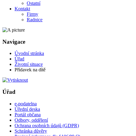
Ostatní
Kontakt
Firmy
Radnice
Navigace
Úvodní stránka
Úřad
Životní situace
Přídavek na dítě
Úřad
e-podatelna
Úřední deska
Portál občana
Odbory, oddělení
Ochrana osobních údajů (GDPR)
Schránka důvěry