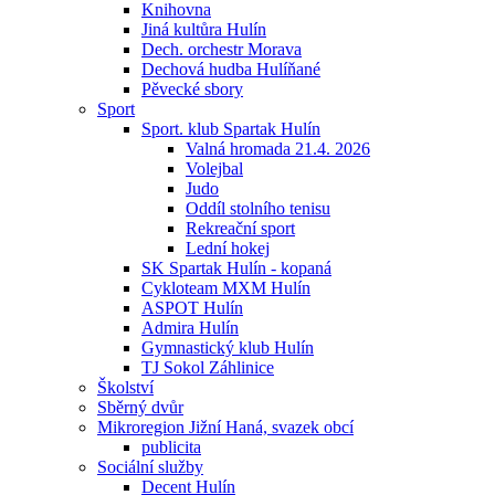
Knihovna
Jiná kultůra Hulín
Dech. orchestr Morava
Dechová hudba Hulíňané
Pěvecké sbory
Sport
Sport. klub Spartak Hulín
Valná hromada 21.4. 2026
Volejbal
Judo
Oddíl stolního tenisu
Rekreační sport
Lední hokej
SK Spartak Hulín - kopaná
Cykloteam MXM Hulín
ASPOT Hulín
Admira Hulín
Gymnastický klub Hulín
TJ Sokol Záhlinice
Školství
Sběrný dvůr
Mikroregion Jižní Haná, svazek obcí
publicita
Sociální služby
Decent Hulín