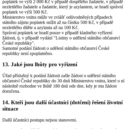
poplatek ve výši 2 000 Kč v případě dospělého žadatele, v případě
nezletilého žadatele a žadatele, který je azylantem, se hradí správní
poplatek ve výši 500 Kč.
Ministerstvo vnitra může ve zvlášť odůvodněných případech
státního zájmu poplatek snížit až na částku 500 Kč, v případě
nezletilého dítěte a azylanta až na 100 Kč.
Správní poplatek se hradí pouze v případě kladného vyřízení
žádosti, tj. v případě vydání "Listiny o udělení státního občanství
České republiky".
Samotné podání žádosti o udělení státního občanství České
republiky není zpoplatněno.
13.
Jaké jsou lhůty pro vyřízení
Úřad příslušný k podání žádosti zašle žádost o udělení státního
občanství České republiky do 30 dnů Ministerstvu vnitra, které o ní
následně rozhodne ve lhůtě 180 dnů ode dne, kdy je mu žádost
doručena.
14.
Kteří jsou další účastníci (dotčení) řešení životní
situace
Další účastníci postupu nejsou stanoveni.