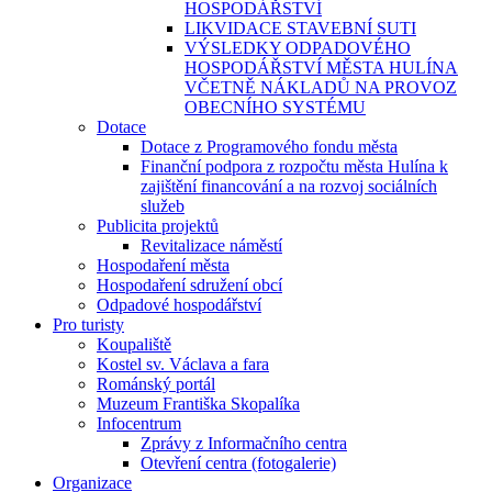
HOSPODÁŘSTVÍ
LIKVIDACE STAVEBNÍ SUTI
VÝSLEDKY ODPADOVÉHO
HOSPODÁŘSTVÍ MĚSTA HULÍNA
VČETNĚ NÁKLADŮ NA PROVOZ
OBECNÍHO SYSTÉMU
Dotace
Dotace z Programového fondu města
Finanční podpora z rozpočtu města Hulína k
zajištění financování a na rozvoj sociálních
služeb
Publicita projektů
Revitalizace náměstí
Hospodaření města
Hospodaření sdružení obcí
Odpadové hospodářství
Pro turisty
Koupaliště
Kostel sv. Václava a fara
Románský portál
Muzeum Františka Skopalíka
Infocentrum
Zprávy z Informačního centra
Otevření centra (fotogalerie)
Organizace