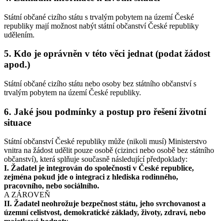
Státní občané cizího státu s trvalým pobytem na území České
republiky mají možnost nabýt státní občanství České republiky
udělením.
5.
Kdo je oprávněn v této věci jednat (podat žádost
apod.)
Státní občané cizího státu nebo osoby bez státního občanství s
trvalým pobytem na území České republiky.
6.
Jaké jsou podmínky a postup pro řešení životní
situace
Státní občanství České republiky může (nikoli musí) Ministerstvo
vnitra na žádost udělit pouze osobě (cizinci nebo osobě bez státního
občanství), která splňuje současně následující předpoklady:
I. Žadatel je integrován do společnosti v České republice,
zejména pokud jde o integraci z hlediska rodinného,
pracovního, nebo sociálního.
A ZÁROVEŇ
II. Žadatel neohrožuje bezpečnost státu, jeho svrchovanost a
územní celistvost, demokratické základy, životy, zdraví, nebo