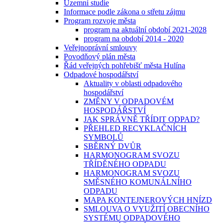
Územní studie
Informace podle zákona o střetu zájmu
Program rozvoje města
program na aktuální období 2021-2028
program na období 2014 - 2020
Veřejnoprávní smlouvy
Povodňový plán města
Řád veřejných pohřebišť města Hulína
Odpadové hospodářství
Aktuality v oblasti odpadového
hospodářství
ZMĚNY V ODPADOVÉM
HOSPODÁŘSTVÍ
JAK SPRÁVNĚ TŘÍDIT ODPAD?
PŘEHLED RECYKLAČNÍCH
SYMBOLŮ
SBĚRNÝ DVŮR
HARMONOGRAM SVOZU
TŘÍDĚNÉHO ODPADU
HARMONOGRAM SVOZU
SMĚSNÉHO KOMUNÁLNÍHO
ODPADU
MAPA KONTEJNEROVÝCH HNÍZD
SMLOUVA O VYUŽITÍ OBECNÍHO
SYSTÉMU ODPADOVÉHO