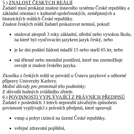
5.)
ZNALOST ČESKÝCH REÁLIÍ
Žadatel musí prokázat znalost ústavního systému České republiky a
základní orientaci v kulturně-společenských, zeměpisných a
historických reáliích České republiky.
Znalost českých reálií žadatel prokazovat nemusí, pokud:
studoval alespoň 3 roky základní, střední nebo vysokou školu,
na které byl vyučovacím jazykem jazyk český, nebo
je ke dni podání žádosti mladší 15 nebo starší 65 let, nebo
má tělesné nebo mentální postižení, které mu znemožňuje
osvojit si znalost českého jazyka.
Zkouška z českých reálií se provádí u Ústavu jazykové a odborné
přípravy Univerzity Karlovy.
Možné důvody pro prominutí této podmínky:
Z důvodů hodných zvláštního zřetele.
6.)
POVINNOSTI VYPLÝVAJÍCÍ Z PRÁVNÍCH PŘEDPISŮ
Žadatel v posledních 3 letech neporušil závažným způsobem
povinnosti vyplývající z právních předpisů, které upravují:
vstup a pobyt cizinců na území České republiky,
veřejné zdravotní pojištění,