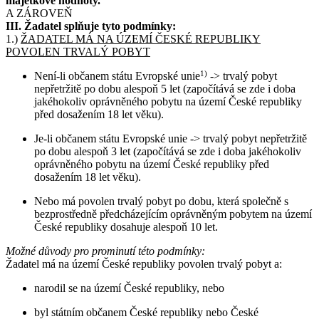
majetkové hodnoty.
A ZÁROVEŇ
III. Žadatel splňuje tyto podmínky:
1.)
ŽADATEL MÁ NA ÚZEMÍ ČESKÉ REPUBLIKY
POVOLEN TRVALÝ POBYT
Není-li občanem státu Evropské unie
1)
-> trvalý pobyt
nepřetržitě po dobu alespoň 5 let (započítává se zde i doba
jakéhokoliv oprávněného pobytu na území České republiky
před dosažením 18 let věku).
Je-li občanem státu Evropské unie -> trvalý pobyt nepřetržitě
po dobu alespoň 3 let (započítává se zde i doba jakéhokoliv
oprávněného pobytu na území České republiky před
dosažením 18 let věku).
Nebo má povolen trvalý pobyt po dobu, která společně s
bezprostředně předcházejícím oprávněným pobytem na území
České republiky dosahuje alespoň 10 let.
Možné důvody pro prominutí této podmínky:
Žadatel má na území České republiky povolen trvalý pobyt a:
narodil se na území České republiky, nebo
byl státním občanem České republiky nebo České