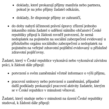
doklady, které prokazují příjmy manžela nebo partnera,
pokud je na jeho příjmy žadatel odkázán,
doklady, že disponuje příjmy ze zahraničí,
do doby nabytí účinnosti právní úpravy zřízení jednoho
inkasního místa žadatel o udělení státního občanství České
republiky připojí k žádosti rovněž potvrzení, že nemá
nedoplatek na pojistném na sociální zabezpečení evidovaný u
příslušného orgánu sociálního zabezpečení a nedoplatek na
pojistném na veřejné zdravotní pojištění evidovaný u příslušné
zdravotní pojišťovny.
Žadatel, který v České republice vykonává nebo vykonával závislou
práci, k žádosti dále připojí:
potvrzení o svém zaměstnání včetně informace o výši příjmu,
pracovní smlouvy nebo potvrzení o zaměstnání, případně
další podklady prokazující pracovní aktivity žadatele, kterým
se v České republice v minulosti věnoval.
Žadatel, který studuje nebo v minulosti na území České republiky
studoval, k žádosti dále připojí: