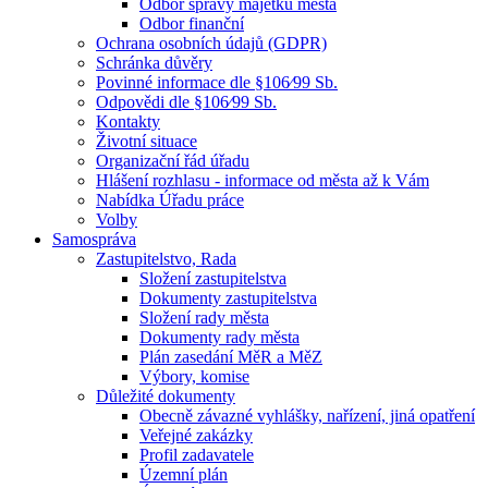
Odbor správy majetku města
Odbor finanční
Ochrana osobních údajů (GDPR)
Schránka důvěry
Povinné informace dle §106⁄99 Sb.
Odpovědi dle §106⁄99 Sb.
Kontakty
Životní situace
Organizační řád úřadu
Hlášení rozhlasu - informace od města až k Vám
Nabídka Úřadu práce
Volby
Samospráva
Zastupitelstvo, Rada
Složení zastupitelstva
Dokumenty zastupitelstva
Složení rady města
Dokumenty rady města
Plán zasedání MěR a MěZ
Výbory, komise
Důležité dokumenty
Obecně závazné vyhlášky, nařízení, jiná opatření
Veřejné zakázky
Profil zadavatele
Územní plán