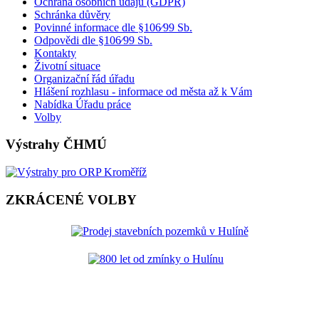
Ochrana osobních údajů (GDPR)
Schránka důvěry
Povinné informace dle §106⁄99 Sb.
Odpovědi dle §106⁄99 Sb.
Kontakty
Životní situace
Organizační řád úřadu
Hlášení rozhlasu - informace od města až k Vám
Nabídka Úřadu práce
Volby
Výstrahy ČHMÚ
ZKRÁCENÉ VOLBY