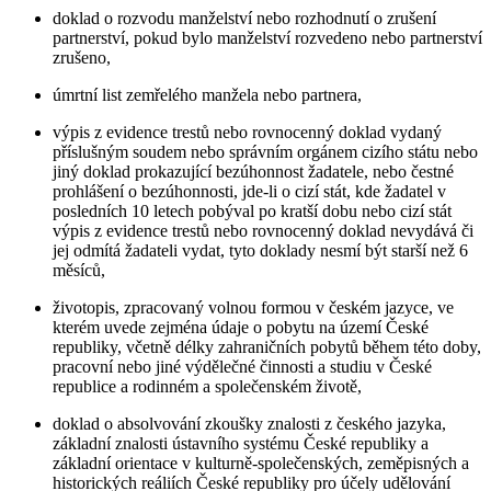
doklad o rozvodu manželství nebo rozhodnutí o zrušení
partnerství, pokud bylo manželství rozvedeno nebo partnerství
zrušeno,
úmrtní list zemřelého manžela nebo partnera,
výpis z evidence trestů nebo rovnocenný doklad vydaný
příslušným soudem nebo správním orgánem cizího státu nebo
jiný doklad prokazující bezúhonnost žadatele, nebo čestné
prohlášení o bezúhonnosti, jde-li o cizí stát, kde žadatel v
posledních 10 letech pobýval po kratší dobu nebo cizí stát
výpis z evidence trestů nebo rovnocenný doklad nevydává či
jej odmítá žadateli vydat, tyto doklady nesmí být starší než 6
měsíců,
životopis, zpracovaný volnou formou v českém jazyce, ve
kterém uvede zejména údaje o pobytu na území České
republiky, včetně délky zahraničních pobytů během této doby,
pracovní nebo jiné výdělečné činnosti a studiu v České
republice a rodinném a společenském životě,
doklad o absolvování zkoušky znalosti z českého jazyka,
základní znalosti ústavního systému České republiky a
základní orientace v kulturně-společenských, zeměpisných a
historických reáliích České republiky pro účely udělování