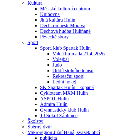
Kultura
Městské kulturní centrum
Knihovna
Jiná kultůra Hulín
Dech. orchestr Morava
Dechová hudba Hulíňané
Pěvecké sbory
Sport
Sport. klub Spartak Hulín
Valná hromada 21.4. 2026
Volejbal
Judo
Oddíl stolního tenisu
Rekreační sport
Lední hokej
SK Spartak Hulín - kopaná
Cykloteam MXM Hulín
ASPOT Hulín
Admira Hulín
Gymnastický klub Hulín
TJ Sokol Záhlinice
Školství
Sběrný dvůr
Mikroregion Jižní Haná, svazek obcí
publicita