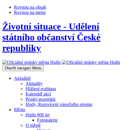
Rovnou na obsah
Rovnou na menu
Životní situace - Udělení
státního občanství České
republiky
Otevřit navigaci
Menu
Aktuálně
Aktuality
Hlášení rozhlasu
Kalendář akcí
Prodej pozemků
Hody, Rozsvícení vánočního stromu
Město
Hulín 800 let
Fotogalerie
O městě