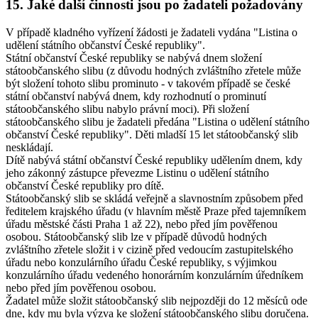
15.
Jaké další činnosti jsou po žadateli požadovány
V případě kladného vyřízení žádosti je žadateli vydána "Listina o
udělení státního občanství České republiky".
Státní občanství České republiky se nabývá dnem složení
státoobčanského slibu (z důvodu hodných zvláštního zřetele může
být složení tohoto slibu prominuto - v takovém případě se české
státní občanství nabývá dnem, kdy rozhodnutí o prominutí
státoobčanského slibu nabylo právní moci). Při složení
státoobčanského slibu je žadateli předána "Listina o udělení státního
občanství České republiky". Děti mladší 15 let státoobčanský slib
neskládají.
Dítě nabývá státní občanství České republiky udělením dnem, kdy
jeho zákonný zástupce převezme Listinu o udělení státního
občanství České republiky pro dítě.
Státoobčanský slib se skládá veřejně a slavnostním způsobem před
ředitelem krajského úřadu (v hlavním městě Praze před tajemníkem
úřadu městské části Praha 1 až 22), nebo před jím pověřenou
osobou. Státoobčanský slib lze v případě důvodů hodných
zvláštního zřetele složit i v cizině před vedoucím zastupitelského
úřadu nebo konzulárního úřadu České republiky, s výjimkou
konzulárního úřadu vedeného honorárním konzulárním úředníkem
nebo před jím pověřenou osobou.
Žadatel může složit státoobčanský slib nejpozději do 12 měsíců ode
dne, kdy mu byla výzva ke složení státoobčanského slibu doručena.