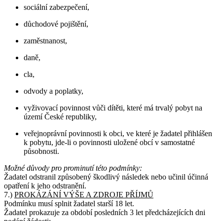
sociální zabezpečení,
důchodové pojištění,
zaměstnanost,
daně,
cla,
odvody a poplatky,
vyživovací povinnost vůči dítěti, které má trvalý pobyt na
území České republiky,
veřejnoprávní povinnosti k obci, ve které je žadatel přihlášen
k pobytu, jde-li o povinnosti uložené obcí v samostatné
působnosti.
Možné důvody pro prominutí této podmínky:
Žadatel odstranil způsobený škodlivý následek nebo učinil účinná
opatření k jeho odstranění.
7.)
PROKÁZÁNÍ VÝŠE A ZDROJE PŘÍJMŮ
Podmínku musí splnit žadatel starší 18 let.
Žadatel prokazuje za období posledních 3 let předcházejících dni