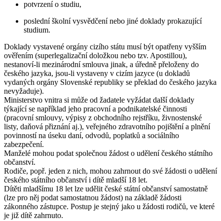
potvrzení o studiu,
poslední školní vysvědčení nebo jiné doklady prokazující
studium.
Doklady vystavené orgány cizího státu musí být opatřeny vyšším
ověřením (superlegalizační doložkou nebo tzv. Apostillou),
nestanoví-li mezinárodní smlouva jinak, a úředně přeloženy do
českého jazyka, jsou-li vystaveny v cizím jazyce (u dokladů
vydaných orgány Slovenské republiky se překlad do českého jazyka
nevyžaduje).
Ministerstvo vnitra si může od žadatele vyžádat další doklady
týkající se například jeho pracovní a podnikatelské činnosti
(pracovní smlouvy, výpisy z obchodního rejstříku, živnostenské
listy, daňová přiznání aj.), veřejného zdravotního pojištění a plnění
povinností na úseku daní, odvodů, poplatků a sociálního
zabezpečení.
Manželé mohou podat společnou žádost o udělení českého státního
občanství.
Rodiče, popř. jeden z nich, mohou zahrnout do své žádosti o udělení
českého státního občanství i dítě mladší 18 let.
Dítěti mladšímu 18 let lze udělit české státní občanství samostatně
(lze pro něj podat samostatnou žádost) na základě žádosti
zákonného zástupce. Postup je stejný jako u žádosti rodičů, ve které
je již dítě zahrnuto.