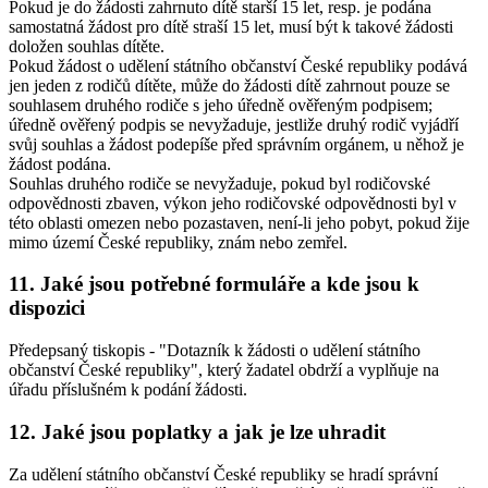
Pokud je do žádosti zahrnuto dítě starší 15 let, resp. je podána
samostatná žádost pro dítě straší 15 let, musí být k takové žádosti
doložen souhlas dítěte.
Pokud žádost o udělení státního občanství České republiky podává
jen jeden z rodičů dítěte, může do žádosti dítě zahrnout pouze se
souhlasem druhého rodiče s jeho úředně ověřeným podpisem;
úředně ověřený podpis se nevyžaduje, jestliže druhý rodič vyjádří
svůj souhlas a žádost podepíše před správním orgánem, u něhož je
žádost podána.
Souhlas druhého rodiče se nevyžaduje, pokud byl rodičovské
odpovědnosti zbaven, výkon jeho rodičovské odpovědnosti byl v
této oblasti omezen nebo pozastaven, není-li jeho pobyt, pokud žije
mimo území České republiky, znám nebo zemřel.
11.
Jaké jsou potřebné formuláře a kde jsou k
dispozici
Předepsaný tiskopis - "Dotazník k žádosti o udělení státního
občanství České republiky", který žadatel obdrží a vyplňuje na
úřadu příslušném k podání žádosti.
12.
Jaké jsou poplatky a jak je lze uhradit
Za udělení státního občanství České republiky se hradí správní