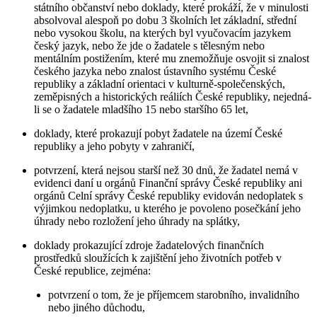
státního občanství nebo doklady, které prokáží, že v minulosti
absolvoval alespoň po dobu 3 školních let základní, střední
nebo vysokou školu, na kterých byl vyučovacím jazykem
český jazyk, nebo že jde o žadatele s tělesným nebo
mentálním postižením, které mu znemožňuje osvojit si znalost
českého jazyka nebo znalost ústavního systému České
republiky a základní orientaci v kulturně-společenských,
zeměpisných a historických reáliích České republiky, nejedná-
li se o žadatele mladšího 15 nebo staršího 65 let,
doklady, které prokazují pobyt žadatele na území České
republiky a jeho pobyty v zahraničí,
potvrzení, která nejsou starší než 30 dnů, že žadatel nemá v
evidenci daní u orgánů Finanční správy České republiky ani
orgánů Celní správy České republiky evidován nedoplatek s
výjimkou nedoplatku, u kterého je povoleno posečkání jeho
úhrady nebo rozložení jeho úhrady na splátky,
doklady prokazující zdroje žadatelových finančních
prostředků sloužících k zajištění jeho životních potřeb v
České republice, zejména:
potvrzení o tom, že je příjemcem starobního, invalidního
nebo jiného důchodu,