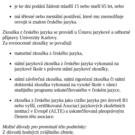
je ke dni podání žádosti mladší 15 nebo starší 65 let, nebo
má tělesné nebo mentální postižení, které mu znemožňuje
osvojit si znalost českého jazyka.
Zkouška z českého jazyka se provádí u Ústavu jazykové a odborné
přípravy Univerzity Karlovy.
Za rovnocenné zkoušky se považují:
maturitní zkouška z českého jazyka,
státní jazyková zkouška z českého jazyka vykonaná na
jazykové škole s právem státní jazykové zkoušky,
státní závěrečná zkouška, státní rigorózní zkouška či státní
doktorská zkouška vykonaná na vysoké škole v rámci
studijního programu uskutečňovaného v českém jazyce,
zkouška z českého jazyka jako cizího jazyka pro úroveň B1
nebo vyšší, certifikovaná Asociací jazykových zkušebních
institucí v Evropě (ALTE) a uskutečňovaná plnoprávným
členem této asociace.
Možné důvody pro prominutí této podmínky:
Z důvodů hodných zvláštního zřetele.