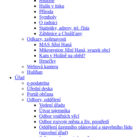
Historie
Hulín v tisku
Příroda
Symboly
O radnici
Statistiky, adresy, tel. čísla
Záhlinice a Chrášťany
Odkazy, zajímavosti
MAS Jižní Haná
Mikroregion Jižní Haná, svazek obcí
Kam v Hulíně na oběd?
Hrnečky
Webová kamera
Hulíňan
Úřad
e-podatelna
Úřední deska
Portál občana
Odbory, oddělení
Vedení úřadu
Útvar tajemníka
Odbor vnitřních věcí
Odbor rozvoje města a živ. prostředí
Oddělení územního plánování a stavebního řádu
(stavební úřad)