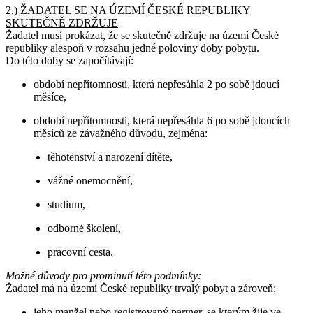
2.)
ŽADATEL SE NA ÚZEMÍ ČESKÉ REPUBLIKY
SKUTEČNĚ ZDRŽUJE
Žadatel musí prokázat, že se skutečně zdržuje na území České
republiky alespoň v rozsahu jedné poloviny doby pobytu.
Do této doby se započítávají:
období nepřítomnosti, která nepřesáhla 2 po sobě jdoucí
měsíce,
období nepřítomnosti, která nepřesáhla 6 po sobě jdoucích
měsíců ze závažného důvodu, zejména:
těhotenství a narození dítěte,
vážné onemocnění,
studium,
odborné školení,
pracovní cesta.
Možné důvody pro prominutí této podmínky:
Žadatel má na území České republiky trvalý pobyt a zároveň:
jeho manžel nebo registrovaný partner, se kterým žije ve