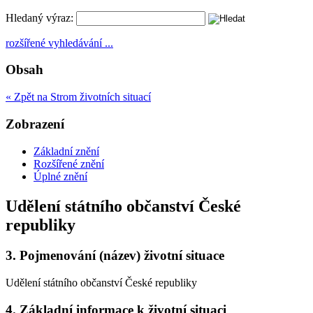
Hledaný výraz:
rozšířené vyhledávání ...
Obsah
« Zpět na Strom životních situací
Zobrazení
Základní znění
Rozšířené znění
Úplné znění
Udělení státního občanství České
republiky
3.
Pojmenování (název) životní situace
Udělení státního občanství České republiky
4.
Základní informace k životní situaci