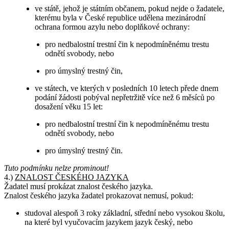
ve státě, jehož je státním občanem, pokud nejde o žadatele,
kterému byla v České republice udělena mezinárodní
ochrana formou azylu nebo doplňkové ochrany:
pro nedbalostní trestní čin k nepodmíněnému trestu
odnětí svobody, nebo
pro úmyslný trestný čin,
ve státech, ve kterých v posledních 10 letech přede dnem
podání žádosti pobýval nepřetržitě více než 6 měsíců po
dosažení věku 15 let:
pro nedbalostní trestní čin k nepodmíněnému trestu
odnětí svobody, nebo
pro úmyslný trestný čin.
Tuto podmínku nelze prominout!
4.)
ZNALOST ČESKÉHO JAZYKA
Žadatel musí prokázat znalost českého jazyka.
Znalost českého jazyka žadatel prokazovat nemusí, pokud:
studoval alespoň 3 roky základní, střední nebo vysokou školu,
na které byl vyučovacím jazykem jazyk český, nebo