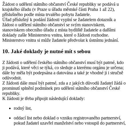
Žádost o udělení státního občanství České republiky se podává u
krajského úřadu (v Praze u úřadu městské části Praha 1 až 22),
příslušného podle místa trvalého pobytu žadatele.
Úřad příslušný k podání žádosti vyplní se žadatelem dotazník a
žádost o udělení státního občanství se svým stanoviskem,
stanoviskem obecního úřadu z místa bydliště žadatele a dalšími
doklady zašle Ministerstvu vnitra, které o žádosti rozhodne.
Ministerstvo vnitra si může žadatele předvolat k ústnímu jednání.
10.
Jaké doklady je nutné mít s sebou
Z žádosti o udělení českého státního občanství musí být patrné, kdo
ji podává, které věci se týká, co sleduje a kterému orgánu je určena;
dále by měla být podepsána a datována a také je vhodné ji i stručně
odůvodnit.
Z žádosti dále musí být patrné, zda a z jakých důvodů žadatel žádá o
prominutí splnění podmínek pro udělení státního občanství České
republiky.
K žádosti je třeba připojit následující doklady:
rodný list,
oddací list nebo doklad o vzniku registrovaného partnerství,
pokud žadatel uzavřel manželství nebo vstoupil do partnerství,