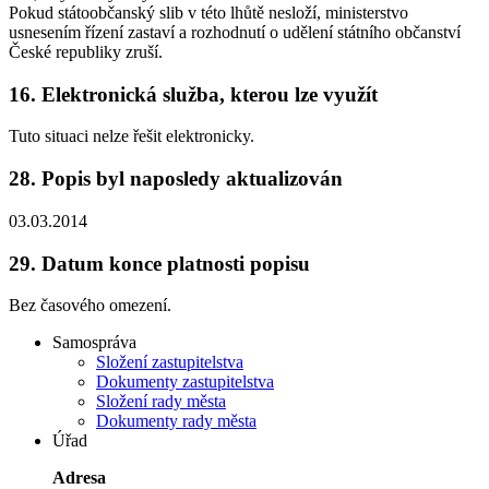
Pokud státoobčanský slib v této lhůtě nesloží, ministerstvo
usnesením řízení zastaví a rozhodnutí o udělení státního občanství
České republiky zruší.
16.
Elektronická služba, kterou lze využít
Tuto situaci nelze řešit elektronicky.
28.
Popis byl naposledy aktualizován
03.03.2014
29.
Datum konce platnosti popisu
Bez časového omezení.
Samospráva
Složení zastupitelstva
Dokumenty zastupitelstva
Složení rady města
Dokumenty rady města
Úřad
Adresa