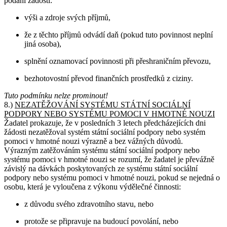
podání žádosti:
výši a zdroje svých příjmů,
že z těchto příjmů odvádí daň (pokud tuto povinnost neplní
jiná osoba),
splnění oznamovací povinnosti při přeshraničním převozu,
bezhotovostní převod finančních prostředků z ciziny.
Tuto podmínku nelze prominout!
8.)
NEZATĚŽOVÁNÍ SYSTÉMU STÁTNÍ SOCIÁLNÍ
PODPORY NEBO SYSTÉMU POMOCI V HMOTNÉ NOUZI
Žadatel prokazuje, že v posledních 3 letech předcházejících dni
žádosti nezatěžoval systém státní sociální podpory nebo systém
pomoci v hmotné nouzi výrazně a bez vážných důvodů.
Výrazným zatěžováním systému státní sociální podpory nebo
systému pomoci v hmotné nouzi se rozumí, že žadatel je převážně
závislý na dávkách poskytovaných ze systému státní sociální
podpory nebo systému pomoci v hmotné nouzi, pokud se nejedná o
osobu, která je vyloučena z výkonu výdělečné činnosti:
z důvodu svého zdravotního stavu, nebo
protože se připravuje na budoucí povolání, nebo