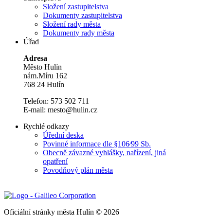
Složení zastupitelstva
Dokumenty zastupitelstva
Složení rady města
Dokumenty rady města
Úřad
Adresa
Město Hulín
nám.Míru 162
768 24 Hulín
Telefon: 573 502 711
E-mail: mesto@hulin.cz
Rychlé odkazy
Úřední deska
Povinné informace dle §106⁄99 Sb.
Obecně závazné vyhlášky, nařízení, jiná
opatření
Povodňový plán města
Oficiální stránky města Hulín © 2026