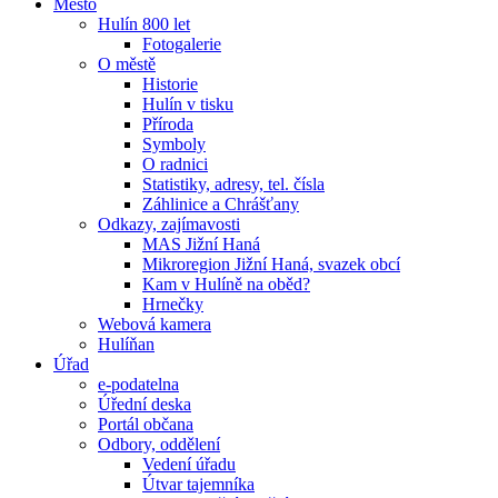
Město
Hulín 800 let
Fotogalerie
O městě
Historie
Hulín v tisku
Příroda
Symboly
O radnici
Statistiky, adresy, tel. čísla
Záhlinice a Chrášťany
Odkazy, zajímavosti
MAS Jižní Haná
Mikroregion Jižní Haná, svazek obcí
Kam v Hulíně na oběd?
Hrnečky
Webová kamera
Hulíňan
Úřad
e-podatelna
Úřední deska
Portál občana
Odbory, oddělení
Vedení úřadu
Útvar tajemníka