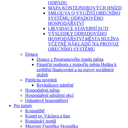
ODPADU
MAPA KONTEJNEROVÝCH HNÍZD
SMLOUVA O VYUŽITÍ OBECNÍHO
SYSTÉMU ODPADOVÉHO
HOSPODÁŘSTVÍ
LIKVIDACE STAVEBNÍ SUTI
VÝSLEDKY ODPADOVÉHO
HOSPODÁŘSTVÍ MĚSTA HULÍNA
VČETNĚ NÁKLADŮ NA PROVOZ
OBECNÍHO SYSTÉMU
Dotace
Dotace z Programového fondu města
Finanční podpora z rozpočtu města Hulína k
zajištění financování a na rozvoj sociálních
služeb
Publicita projektů
Revitalizace náměstí
Hospodaření města
Hospodaření sdružení obcí
Odpadové hospodářství
Pro turisty
Koupaliště
Kostel sv. Václava a fara
Románský portál
Muzeum Františka Skopalíka