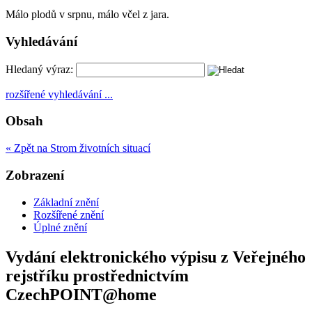
Málo plodů v srpnu, málo včel z jara.
Vyhledávání
Hledaný výraz:
rozšířené vyhledávání ...
Obsah
« Zpět na Strom životních situací
Zobrazení
Základní znění
Rozšířené znění
Úplné znění
Vydání elektronického výpisu z Veřejného
rejstříku prostřednictvím
CzechPOINT@home