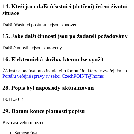
14.
Kteří jsou další účastníci (dotčení) řešení životní
situace
Další účastníci postupu nejsou stanoveni.
15.
Jaké další činnosti jsou po žadateli požadovány
Další činnosti nejsou stanoveny.
16.
Elektronická služba, kterou lze využít
Žádost se podává prostřednictvím formuláře, který je zveřejněn na
Portálu veřejné správy (v sekci CzechPOINT@home)
.
28.
Popis byl naposledy aktualizován
19.11.2014
29.
Datum konce platnosti popisu
Bez časového omezení.
Samospráva