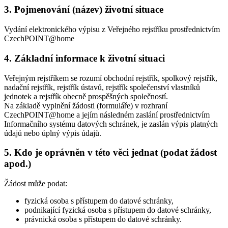
3.
Pojmenování (název) životní situace
Vydání elektronického výpisu z Veřejného rejstříku prostřednictvím
CzechPOINT@home
4.
Základní informace k životní situaci
Veřejným rejstříkem se rozumí obchodní rejstřík, spolkový rejstřík,
nadační rejstřík, rejstřík ústavů, rejstřík společenství vlastníků
jednotek a rejstřík obecně prospěšných společností.
Na základě vyplnění žádosti (formuláře) v rozhraní
CzechPOINT@home a jejím následném zaslání prostřednictvím
Informačního systému datových schránek, je zaslán výpis platných
údajů nebo úplný výpis údajů.
5.
Kdo je oprávněn v této věci jednat (podat žádost
apod.)
Žádost může podat:
fyzická osoba s přístupem do datové schránky,
podnikající fyzická osoba s přístupem do datové schránky,
právnická osoba s přístupem do datové schránky.