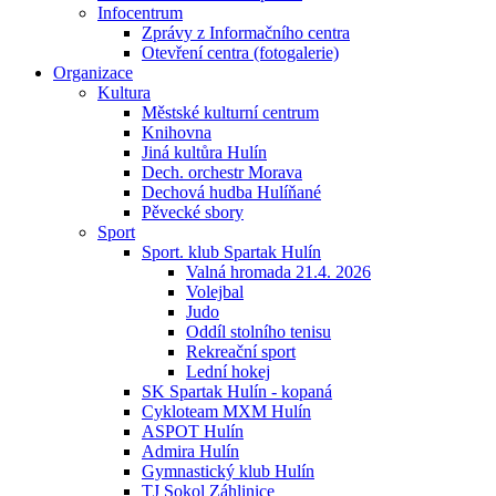
Infocentrum
Zprávy z Informačního centra
Otevření centra (fotogalerie)
Organizace
Kultura
Městské kulturní centrum
Knihovna
Jiná kultůra Hulín
Dech. orchestr Morava
Dechová hudba Hulíňané
Pěvecké sbory
Sport
Sport. klub Spartak Hulín
Valná hromada 21.4. 2026
Volejbal
Judo
Oddíl stolního tenisu
Rekreační sport
Lední hokej
SK Spartak Hulín - kopaná
Cykloteam MXM Hulín
ASPOT Hulín
Admira Hulín
Gymnastický klub Hulín
TJ Sokol Záhlinice