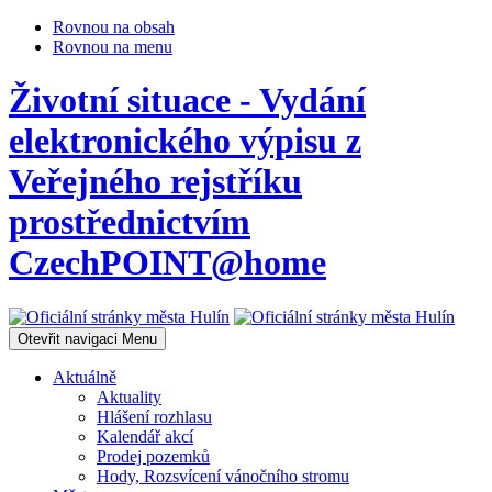
Rovnou na obsah
Rovnou na menu
Životní situace - Vydání
elektronického výpisu z
Veřejného rejstříku
prostřednictvím
CzechPOINT@home
Otevřit navigaci
Menu
Aktuálně
Aktuality
Hlášení rozhlasu
Kalendář akcí
Prodej pozemků
Hody, Rozsvícení vánočního stromu