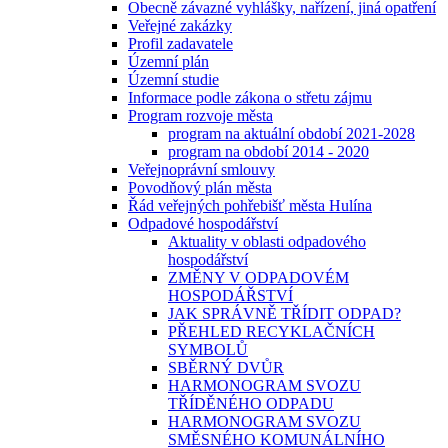
Obecně závazné vyhlášky, nařízení, jiná opatření
Veřejné zakázky
Profil zadavatele
Územní plán
Územní studie
Informace podle zákona o střetu zájmu
Program rozvoje města
program na aktuální období 2021-2028
program na období 2014 - 2020
Veřejnoprávní smlouvy
Povodňový plán města
Řád veřejných pohřebišť města Hulína
Odpadové hospodářství
Aktuality v oblasti odpadového
hospodářství
ZMĚNY V ODPADOVÉM
HOSPODÁŘSTVÍ
JAK SPRÁVNĚ TŘÍDIT ODPAD?
PŘEHLED RECYKLAČNÍCH
SYMBOLŮ
SBĚRNÝ DVŮR
HARMONOGRAM SVOZU
TŘÍDĚNÉHO ODPADU
HARMONOGRAM SVOZU
SMĚSNÉHO KOMUNÁLNÍHO