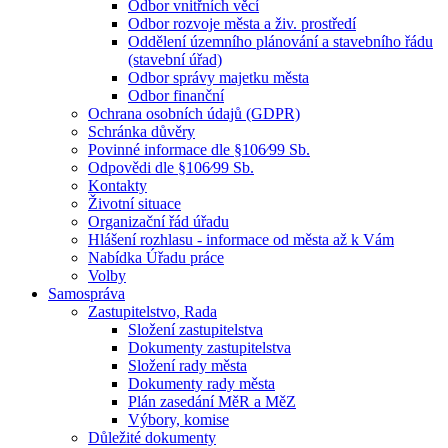
Odbor vnitřních věcí
Odbor rozvoje města a živ. prostředí
Oddělení územního plánování a stavebního řádu
(stavební úřad)
Odbor správy majetku města
Odbor finanční
Ochrana osobních údajů (GDPR)
Schránka důvěry
Povinné informace dle §106⁄99 Sb.
Odpovědi dle §106⁄99 Sb.
Kontakty
Životní situace
Organizační řád úřadu
Hlášení rozhlasu - informace od města až k Vám
Nabídka Úřadu práce
Volby
Samospráva
Zastupitelstvo, Rada
Složení zastupitelstva
Dokumenty zastupitelstva
Složení rady města
Dokumenty rady města
Plán zasedání MěR a MěZ
Výbory, komise
Důležité dokumenty