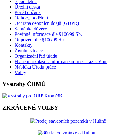
e-podatelna
Úřední deska
Portál občana
Odbory, oddělení
Ochrana osobních údajů (GDPR)
Schránka důvěry
Povinné informace dle §106⁄99 Sb.
Odpovědi dle §106⁄99 Sb.
Kontakty
Životní situace
Organizační řád úřadu
Hlášení rozhlasu - informace od města až k Vám
Nabídka Úřadu práce
Volby
Výstrahy ČHMÚ
ZKRÁCENÉ VOLBY