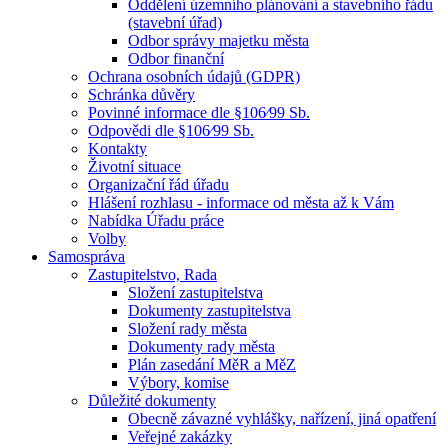
Oddělení územního plánování a stavebního řádu
(stavební úřad)
Odbor správy majetku města
Odbor finanční
Ochrana osobních údajů (GDPR)
Schránka důvěry
Povinné informace dle §106⁄99 Sb.
Odpovědi dle §106⁄99 Sb.
Kontakty
Životní situace
Organizační řád úřadu
Hlášení rozhlasu - informace od města až k Vám
Nabídka Úřadu práce
Volby
Samospráva
Zastupitelstvo, Rada
Složení zastupitelstva
Dokumenty zastupitelstva
Složení rady města
Dokumenty rady města
Plán zasedání MěR a MěZ
Výbory, komise
Důležité dokumenty
Obecně závazné vyhlášky, nařízení, jiná opatření
Veřejné zakázky