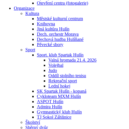
Otevření centra (fotogalerie)
Organizace
Kultura
Městské kulturní centrum
Knihovna
Jiná kultůra Hulín
Dech. orchestr Morava
Dechová hudba Hulíňané
Pěvecké sbory
Sport
Sport. klub Spartak Hulín
Valná hromada 21.4. 2026
Volejbal
Judo
Oddíl stolního tenisu
Rekreační sport
Lední hokej
SK Spartak Hulín - kopaná
Cykloteam MXM Hulín
ASPOT Hulín
Admira Hulín
Gymnastický klub Hulín
TJ Sokol Záhlinice
Školství
Sběrný dvůr