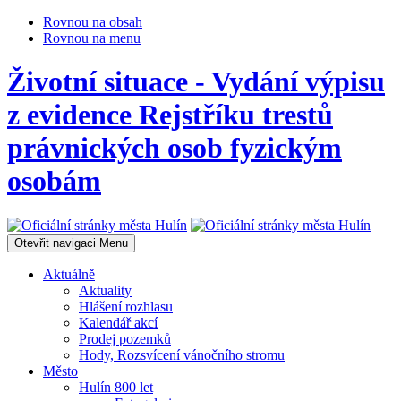
Rovnou na obsah
Rovnou na menu
Životní situace - Vydání výpisu
z evidence Rejstříku trestů
právnických osob fyzickým
osobám
Otevřit navigaci
Menu
Aktuálně
Aktuality
Hlášení rozhlasu
Kalendář akcí
Prodej pozemků
Hody, Rozsvícení vánočního stromu
Město
Hulín 800 let