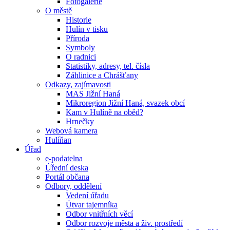
Fotogalerie
O městě
Historie
Hulín v tisku
Příroda
Symboly
O radnici
Statistiky, adresy, tel. čísla
Záhlinice a Chrášťany
Odkazy, zajímavosti
MAS Jižní Haná
Mikroregion Jižní Haná, svazek obcí
Kam v Hulíně na oběd?
Hrnečky
Webová kamera
Hulíňan
Úřad
e-podatelna
Úřední deska
Portál občana
Odbory, oddělení
Vedení úřadu
Útvar tajemníka
Odbor vnitřních věcí
Odbor rozvoje města a živ. prostředí