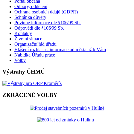
Portál občana
Odbory, oddělení
Ochrana osobních údajů (GDPR)
Schránka důvěry
Povinné informace dle §106⁄99 Sb.
Odpovědi dle §106⁄99 Sb.
Kontakty
Životní situace
Organizační řád úřadu
Hlášení rozhlasu - informace od města až k Vám
Nabídka Úřadu práce
Volby
Výstrahy ČHMÚ
ZKRÁCENÉ VOLBY