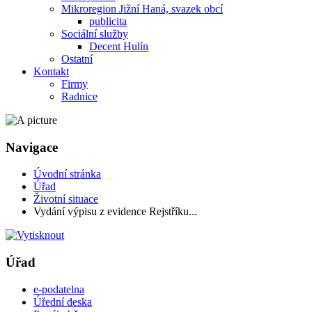
Mikroregion Jižní Haná, svazek obcí
publicita
Sociální služby
Decent Hulín
Ostatní
Kontakt
Firmy
Radnice
Navigace
Úvodní stránka
Úřad
Životní situace
Vydání výpisu z evidence Rejstříku...
Úřad
e-podatelna
Úřední deska