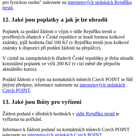
pro fyzickou osobu" naleznete na
internetových stránkách Rejstříku
trestů
.
12.
Jaké jsou poplatky a jak je lze uhradit
Poplatek za podání žádosti o výpis v sídle Rejstříku trestů a
pověřených úřadech v České republice se hradí formou kolkové
známky, jejíž hodnota činí 100 Kč (v Rejstříku trestů jsou kolkové
známky k dispozici při podání žádosti na přepážce).
V cizině na zastupitelských úřadech České republiky je třeba uhradit
konzulární poplatek ve výši 200 Kč (v cizí měně dle přepočtu
aktuálního kurzu).
Podání žádosti o výpis na kontaktních místech Czech POINT se řídí
jinými předpisy, informace naleznete na
internetových stránkách
Czech POINT
.
13.
Jaké jsou lhůty pro vyřízení
Žádost podaná v úředních hodinách v
sídle Rejstříku trestů
je
vyřízena na počkání.
Informace k žádosti podané na kontaktních místech Czech POINT
naleznete na
internetových stránkách Czech POINT
.