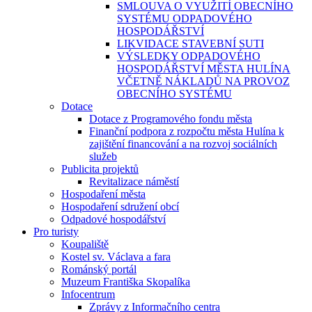
SMLOUVA O VYUŽITÍ OBECNÍHO
SYSTÉMU ODPADOVÉHO
HOSPODÁŘSTVÍ
LIKVIDACE STAVEBNÍ SUTI
VÝSLEDKY ODPADOVÉHO
HOSPODÁŘSTVÍ MĚSTA HULÍNA
VČETNĚ NÁKLADŮ NA PROVOZ
OBECNÍHO SYSTÉMU
Dotace
Dotace z Programového fondu města
Finanční podpora z rozpočtu města Hulína k
zajištění financování a na rozvoj sociálních
služeb
Publicita projektů
Revitalizace náměstí
Hospodaření města
Hospodaření sdružení obcí
Odpadové hospodářství
Pro turisty
Koupaliště
Kostel sv. Václava a fara
Románský portál
Muzeum Františka Skopalíka
Infocentrum
Zprávy z Informačního centra