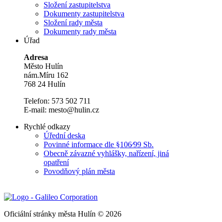
Složení zastupitelstva
Dokumenty zastupitelstva
Složení rady města
Dokumenty rady města
Úřad
Adresa
Město Hulín
nám.Míru 162
768 24 Hulín
Telefon: 573 502 711
E-mail: mesto@hulin.cz
Rychlé odkazy
Úřední deska
Povinné informace dle §106⁄99 Sb.
Obecně závazné vyhlášky, nařízení, jiná
opatření
Povodňový plán města
Oficiální stránky města Hulín © 2026