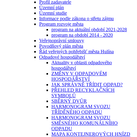
Profil zadavatele
Územní plán
Územní studie
Informace podle zákona o střetu zájmu
Program rozvoje města
program na aktuální období 2021-2028
program na období 2014 - 2020
Veřejnoprávní smlouvy
Povodňový plán města
Řád veřejných pohřebišť města Hulína
Odpadové hospodářství
Aktuality v oblasti odpadového
hospodářství
ZMĚNY V ODPADOVÉM
HOSPODÁŘSTVÍ
JAK SPRÁVNĚ TŘÍDIT ODPAD?
PŘEHLED RECYKLAČNÍCH
SYMBOLŮ
SBĚRNÝ DVŮR
HARMONOGRAM SVOZU
TŘÍDĚNÉHO ODPADU
HARMONOGRAM SVOZU
SMĚSNÉHO KOMUNÁLNÍHO
ODPADU
MAPA KONTEJNEROVÝCH HNÍZD