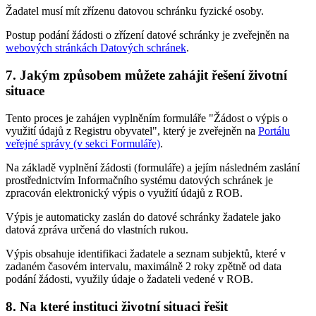
Žadatel musí mít zřízenu datovou schránku fyzické osoby.
Postup podání žádosti o zřízení datové schránky je zveřejněn na
webových stránkách Datových schránek
.
7.
Jakým způsobem můžete zahájit řešení životní
situace
Tento proces je zahájen vyplněním formuláře "Žádost o výpis o
využití údajů z Registru obyvatel", který je zveřejněn na
Portálu
veřejné správy (v sekci Formuláře)
.
Na základě vyplnění žádosti (formuláře) a jejím následném zaslání
prostřednictvím Informačního systému datových schránek je
zpracován elektronický výpis o využití údajů z ROB.
Výpis je automaticky zaslán do datové schránky žadatele jako
datová zpráva určená do vlastních rukou.
Výpis obsahuje identifikaci žadatele a seznam subjektů, které v
zadaném časovém intervalu, maximálně 2 roky zpětně od data
podání žádosti, využily údaje o žadateli vedené v ROB.
8.
Na které instituci životní situaci řešit