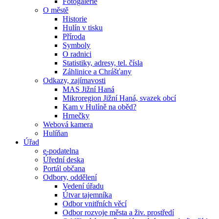
Fotogalerie
O městě
Historie
Hulín v tisku
Příroda
Symboly
O radnici
Statistiky, adresy, tel. čísla
Záhlinice a Chrášťany
Odkazy, zajímavosti
MAS Jižní Haná
Mikroregion Jižní Haná, svazek obcí
Kam v Hulíně na oběd?
Hrnečky
Webová kamera
Hulíňan
Úřad
e-podatelna
Úřední deska
Portál občana
Odbory, oddělení
Vedení úřadu
Útvar tajemníka
Odbor vnitřních věcí
Odbor rozvoje města a živ. prostředí