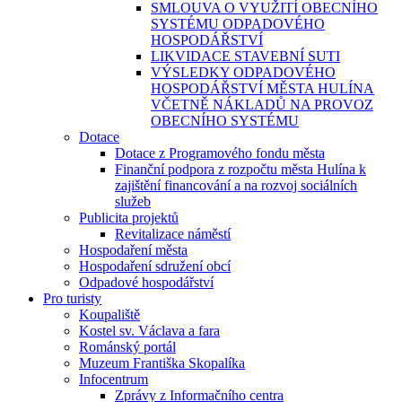
SMLOUVA O VYUŽITÍ OBECNÍHO
SYSTÉMU ODPADOVÉHO
HOSPODÁŘSTVÍ
LIKVIDACE STAVEBNÍ SUTI
VÝSLEDKY ODPADOVÉHO
HOSPODÁŘSTVÍ MĚSTA HULÍNA
VČETNĚ NÁKLADŮ NA PROVOZ
OBECNÍHO SYSTÉMU
Dotace
Dotace z Programového fondu města
Finanční podpora z rozpočtu města Hulína k
zajištění financování a na rozvoj sociálních
služeb
Publicita projektů
Revitalizace náměstí
Hospodaření města
Hospodaření sdružení obcí
Odpadové hospodářství
Pro turisty
Koupaliště
Kostel sv. Václava a fara
Románský portál
Muzeum Františka Skopalíka
Infocentrum
Zprávy z Informačního centra