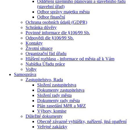
Oddělení územního plánování a stavebního řádu
(stavební úřad)
Odbor správy majetku města
Odbor finanční
Ochrana osobních údajů (GDPR)
Schránka důvěry
Povinné informace dle §106⁄99 Sb.
Odpovědi dle §106⁄99 Sb.
Kontakty
Životní situace
Organizační řád úřadu
Hlášení rozhlasu - informace od města až k Vám
Nabídka Úřadu práce
Volby
Samospráva
Zastupitelstvo, Rada
Složení zastupitelstva
Dokumenty zastupitelstva
Složení rady města
Dokumenty rady města
Plán zasedání MěR a MěZ
Výbory, komise
Důležité dokumenty
Obecně závazné vyhlášky, nařízení, jiná opatření
Veřejné zakázky