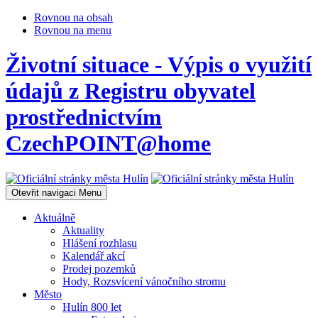
Rovnou na obsah
Rovnou na menu
Životní situace - Výpis o využití
údajů z Registru obyvatel
prostřednictvím
CzechPOINT@home
Otevřit navigaci
Menu
Aktuálně
Aktuality
Hlášení rozhlasu
Kalendář akcí
Prodej pozemků
Hody, Rozsvícení vánočního stromu
Město
Hulín 800 let