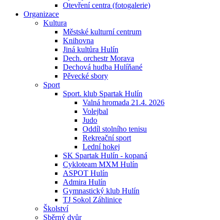
Otevření centra (fotogalerie)
Organizace
Kultura
Městské kulturní centrum
Knihovna
Jiná kultůra Hulín
Dech. orchestr Morava
Dechová hudba Hulíňané
Pěvecké sbory
Sport
Sport. klub Spartak Hulín
Valná hromada 21.4. 2026
Volejbal
Judo
Oddíl stolního tenisu
Rekreační sport
Lední hokej
SK Spartak Hulín - kopaná
Cykloteam MXM Hulín
ASPOT Hulín
Admira Hulín
Gymnastický klub Hulín
TJ Sokol Záhlinice
Školství
Sběrný dvůr