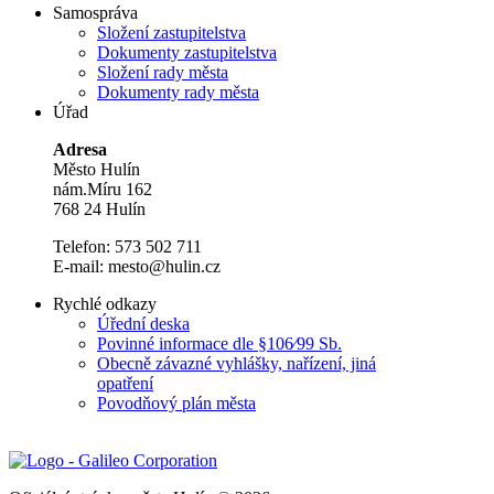
Samospráva
Složení zastupitelstva
Dokumenty zastupitelstva
Složení rady města
Dokumenty rady města
Úřad
Adresa
Město Hulín
nám.Míru 162
768 24 Hulín
Telefon: 573 502 711
E-mail: mesto@hulin.cz
Rychlé odkazy
Úřední deska
Povinné informace dle §106⁄99 Sb.
Obecně závazné vyhlášky, nařízení, jiná
opatření
Povodňový plán města