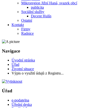
Mikroregion Jižní Haná, svazek obcí
publicita
Sociální služby
Decent Hulín
Ostatní
Kontakt
Firmy
Radnice
Navigace
Úvodní stránka
Úřad
Životní situace
Výpis o využití údajů z Registru...
Úřad
e-podatelna
Úřední deska