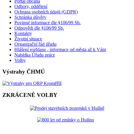
Portál občana
Odbory, oddělení
Ochrana osobních údajů (GDPR)
Schránka důvěry
Povinné informace dle §106⁄99 Sb.
Odpovědi dle §106⁄99 Sb.
Kontakty
Životní situace
Organizační řád úřadu
Hlášení rozhlasu - informace od města až k Vám
Nabídka Úřadu práce
Volby
Výstrahy ČHMÚ
ZKRÁCENÉ VOLBY