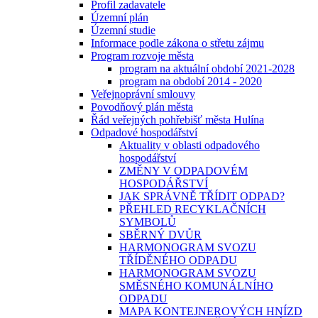
Profil zadavatele
Územní plán
Územní studie
Informace podle zákona o střetu zájmu
Program rozvoje města
program na aktuální období 2021-2028
program na období 2014 - 2020
Veřejnoprávní smlouvy
Povodňový plán města
Řád veřejných pohřebišť města Hulína
Odpadové hospodářství
Aktuality v oblasti odpadového
hospodářství
ZMĚNY V ODPADOVÉM
HOSPODÁŘSTVÍ
JAK SPRÁVNĚ TŘÍDIT ODPAD?
PŘEHLED RECYKLAČNÍCH
SYMBOLŮ
SBĚRNÝ DVŮR
HARMONOGRAM SVOZU
TŘÍDĚNÉHO ODPADU
HARMONOGRAM SVOZU
SMĚSNÉHO KOMUNÁLNÍHO
ODPADU
MAPA KONTEJNEROVÝCH HNÍZD