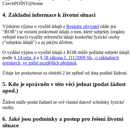
CzechPOINT@home
4.
Základní informace k životní situaci
Výdejem výpisu o využití údajů z
Registru obyvatel
(dále jen
"ROB") se rozumí poskytnutí údajů o tom, které subjekty (orgány
veřejné moci) využily referenční údaje konkrétní fyzické osoby
("subjektu údajů") a za jakým účelem.
O vydání výpisu o využití údajů z ROB může požádat subjekt údajů
podle
§ 14 odst. 4
a
§ 58 zákona č. 111/2009 Sb., o základních
registrech, ve znění pozdějších předpisů
.
Údaje lze poskytnout za období 2 let zpětně od data podání žádosti.
5.
Kdo je oprávněn v této věci jednat (podat žádost
apod.)
Žádost může podat žadatel ze své vlastní datové schránky fyzické
osoby.
6.
Jaké jsou podmínky a postup pro řešení životní
situace