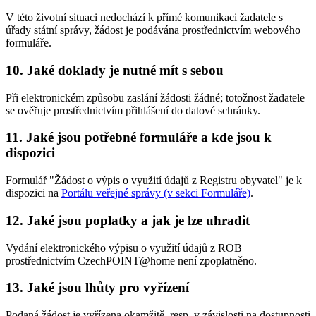
V této životní situaci nedochází k přímé komunikaci žadatele s
úřady státní správy, žádost je podávána prostřednictvím webového
formuláře.
10.
Jaké doklady je nutné mít s sebou
Při elektronickém způsobu zaslání žádosti žádné; totožnost žadatele
se ověřuje prostřednictvím přihlášení do datové schránky.
11.
Jaké jsou potřebné formuláře a kde jsou k
dispozici
Formulář "Žádost o výpis o využití údajů z Registru obyvatel" je k
dispozici na
Portálu veřejné správy (v sekci Formuláře)
.
12.
Jaké jsou poplatky a jak je lze uhradit
Vydání elektronického výpisu o využití údajů z ROB
prostřednictvím CzechPOINT@home není zpoplatněno.
13.
Jaké jsou lhůty pro vyřízení
Podaná žádost je vyřízena okamžitě, resp. v závislosti na dostupnosti