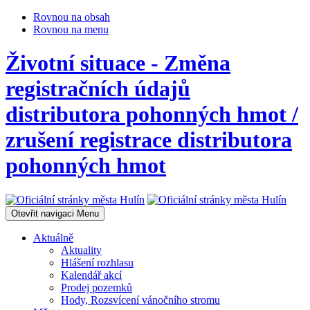
Rovnou na obsah
Rovnou na menu
Životní situace - Změna
registračních údajů
distributora pohonných hmot /
zrušení registrace distributora
pohonných hmot
Otevřit navigaci
Menu
Aktuálně
Aktuality
Hlášení rozhlasu
Kalendář akcí
Prodej pozemků
Hody, Rozsvícení vánočního stromu