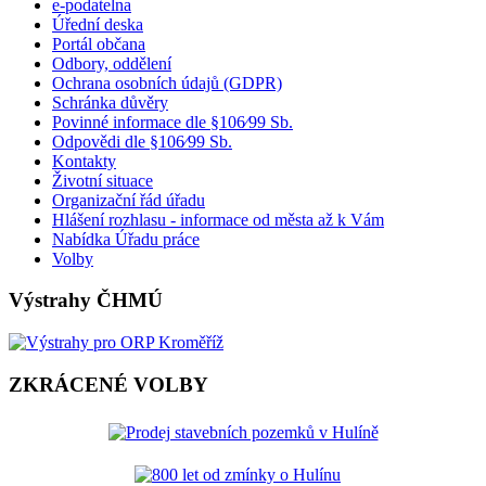
e-podatelna
Úřední deska
Portál občana
Odbory, oddělení
Ochrana osobních údajů (GDPR)
Schránka důvěry
Povinné informace dle §106⁄99 Sb.
Odpovědi dle §106⁄99 Sb.
Kontakty
Životní situace
Organizační řád úřadu
Hlášení rozhlasu - informace od města až k Vám
Nabídka Úřadu práce
Volby
Výstrahy ČHMÚ
ZKRÁCENÉ VOLBY