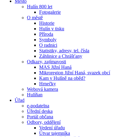
Město
Hulín 800 let
Fotogalerie
O městě
Historie
Hulín v tisku
Příroda
Symboly
O radnici
Statistiky, adresy, tel. čísla
Záhlinice a Chrášťany
Odkazy, zajímavosti
MAS Jižní Haná
Mikroregion Jižní Haná, svazek obcí
Kam v Hulíně na oběd?
Hrnečky
Webová kamera
Hulíňan
Úřad
e-podatelna
Úřední deska
Portál občana
Odbory, oddělení
Vedení úřadu
Útvar tajemníka