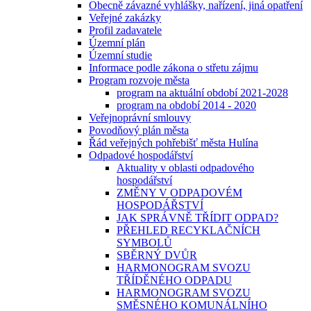
Obecně závazné vyhlášky, nařízení, jiná opatření
Veřejné zakázky
Profil zadavatele
Územní plán
Územní studie
Informace podle zákona o střetu zájmu
Program rozvoje města
program na aktuální období 2021-2028
program na období 2014 - 2020
Veřejnoprávní smlouvy
Povodňový plán města
Řád veřejných pohřebišť města Hulína
Odpadové hospodářství
Aktuality v oblasti odpadového
hospodářství
ZMĚNY V ODPADOVÉM
HOSPODÁŘSTVÍ
JAK SPRÁVNĚ TŘÍDIT ODPAD?
PŘEHLED RECYKLAČNÍCH
SYMBOLŮ
SBĚRNÝ DVŮR
HARMONOGRAM SVOZU
TŘÍDĚNÉHO ODPADU
HARMONOGRAM SVOZU
SMĚSNÉHO KOMUNÁLNÍHO