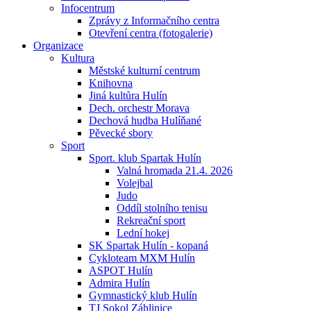
Infocentrum
Zprávy z Informačního centra
Otevření centra (fotogalerie)
Organizace
Kultura
Městské kulturní centrum
Knihovna
Jiná kultůra Hulín
Dech. orchestr Morava
Dechová hudba Hulíňané
Pěvecké sbory
Sport
Sport. klub Spartak Hulín
Valná hromada 21.4. 2026
Volejbal
Judo
Oddíl stolního tenisu
Rekreační sport
Lední hokej
SK Spartak Hulín - kopaná
Cykloteam MXM Hulín
ASPOT Hulín
Admira Hulín
Gymnastický klub Hulín
TJ Sokol Záhlinice