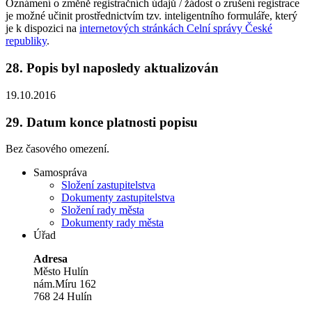
Oznámení o změně registračních údajů / žádost o zrušení registrace
je možné učinit prostřednictvím tzv. inteligentního formuláře, který
je k dispozici na
internetových stránkách Celní správy České
republiky
.
28.
Popis byl naposledy aktualizován
19.10.2016
29.
Datum konce platnosti popisu
Bez časového omezení.
Samospráva
Složení zastupitelstva
Dokumenty zastupitelstva
Složení rady města
Dokumenty rady města
Úřad
Adresa
Město Hulín
nám.Míru 162
768 24 Hulín