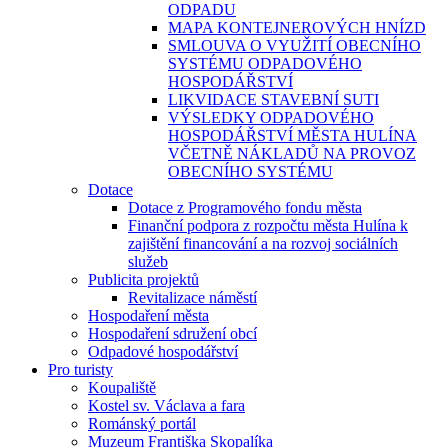
ODPADU
MAPA KONTEJNEROVÝCH HNÍZD
SMLOUVA O VYUŽITÍ OBECNÍHO
SYSTÉMU ODPADOVÉHO
HOSPODÁŘSTVÍ
LIKVIDACE STAVEBNÍ SUTI
VÝSLEDKY ODPADOVÉHO
HOSPODÁŘSTVÍ MĚSTA HULÍNA
VČETNĚ NÁKLADŮ NA PROVOZ
OBECNÍHO SYSTÉMU
Dotace
Dotace z Programového fondu města
Finanční podpora z rozpočtu města Hulína k
zajištění financování a na rozvoj sociálních
služeb
Publicita projektů
Revitalizace náměstí
Hospodaření města
Hospodaření sdružení obcí
Odpadové hospodářství
Pro turisty
Koupaliště
Kostel sv. Václava a fara
Románský portál
Muzeum Františka Skopalíka