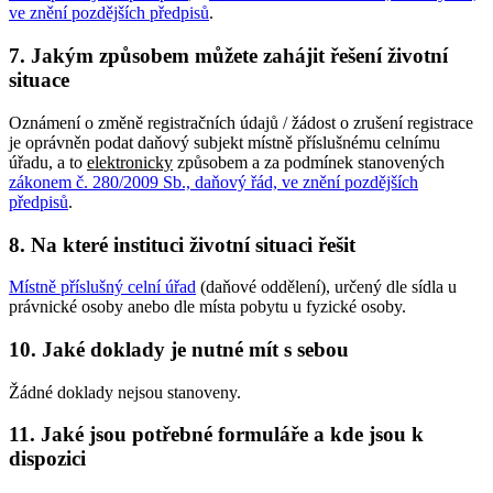
ve znění pozdějších předpisů
.
7.
Jakým způsobem můžete zahájit řešení životní
situace
Oznámení o změně registračních údajů / žádost o zrušení registrace
je oprávněn podat daňový subjekt místně příslušnému celnímu
úřadu, a to
elektronicky
způsobem a za podmínek stanovených
zákonem č. 280/2009 Sb., daňový řád, ve znění pozdějších
předpisů
.
8.
Na které instituci životní situaci řešit
Místně příslušný celní úřad
(daňové oddělení), určený dle sídla u
právnické osoby anebo dle místa pobytu u fyzické osoby.
10.
Jaké doklady je nutné mít s sebou
Žádné doklady nejsou stanoveny.
11.
Jaké jsou potřebné formuláře a kde jsou k
dispozici