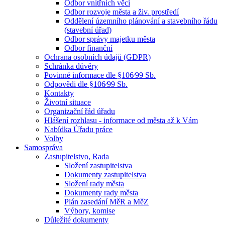
Odbor vnitřních věcí
Odbor rozvoje města a živ. prostředí
Oddělení územního plánování a stavebního řádu
(stavební úřad)
Odbor správy majetku města
Odbor finanční
Ochrana osobních údajů (GDPR)
Schránka důvěry
Povinné informace dle §106⁄99 Sb.
Odpovědi dle §106⁄99 Sb.
Kontakty
Životní situace
Organizační řád úřadu
Hlášení rozhlasu - informace od města až k Vám
Nabídka Úřadu práce
Volby
Samospráva
Zastupitelstvo, Rada
Složení zastupitelstva
Dokumenty zastupitelstva
Složení rady města
Dokumenty rady města
Plán zasedání MěR a MěZ
Výbory, komise
Důležité dokumenty