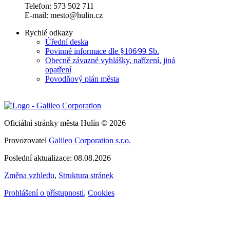
Telefon: 573 502 711
E-mail: mesto@hulin.cz
Rychlé odkazy
Úřední deska
Povinné informace dle §106⁄99 Sb.
Obecně závazné vyhlášky, nařízení, jiná
opatření
Povodňový plán města
Oficiální stránky města Hulín © 2026
Provozovatel
Galileo Corporation s.r.o.
Poslední aktualizace: 08.08.2026
Změna vzhledu
,
Struktura stránek
Prohlášení o přístupnosti
,
Cookies