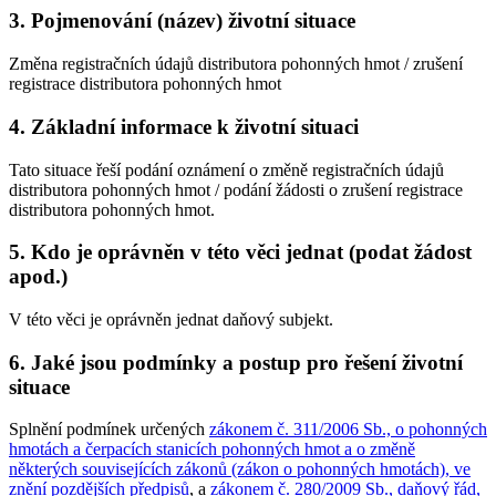
3.
Pojmenování (název) životní situace
Změna registračních údajů distributora pohonných hmot / zrušení
registrace distributora pohonných hmot
4.
Základní informace k životní situaci
Tato situace řeší podání oznámení o změně registračních údajů
distributora pohonných hmot / podání žádosti o zrušení registrace
distributora pohonných hmot.
5.
Kdo je oprávněn v této věci jednat (podat žádost
apod.)
V této věci je oprávněn jednat daňový subjekt.
6.
Jaké jsou podmínky a postup pro řešení životní
situace
Splnění podmínek určených
zákonem č. 311/2006 Sb., o pohonných
hmotách a čerpacích stanicích pohonných hmot a o změně
některých souvisejících zákonů (zákon o pohonných hmotách), ve
znění pozdějších předpisů
, a
zákonem č. 280/2009 Sb., daňový řád,