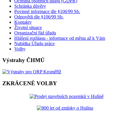
Ochrana osobních údajů (GDPR)
Schránka důvěry
Povinné informace dle §106⁄99 Sb.
Odpovědi dle §106⁄99 Sb.
Kontakty
Životní situace
Organizační řád úřadu
Hlášení rozhlasu - informace od města až k Vám
Nabídka Úřadu práce
Volby
Výstrahy ČHMÚ
ZKRÁCENÉ VOLBY