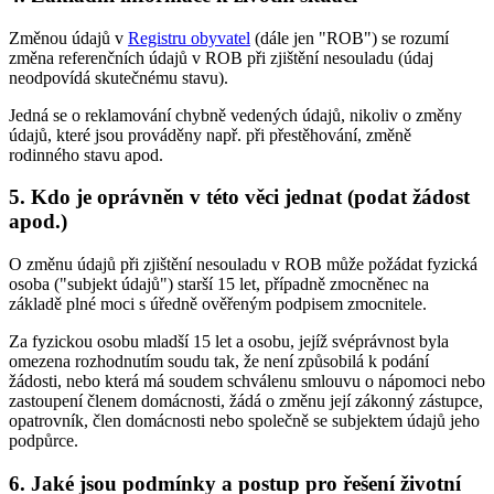
Změnou údajů v
Registru obyvatel
(dále jen "ROB") se rozumí
změna referenčních údajů v ROB při zjištění nesouladu (údaj
neodpovídá skutečnému stavu).
Jedná se o reklamování chybně vedených údajů, nikoliv o změny
údajů, které jsou prováděny např. při přestěhování, změně
rodinného stavu apod.
5.
Kdo je oprávněn v této věci jednat (podat žádost
apod.)
O změnu údajů při zjištění nesouladu v ROB může požádat fyzická
osoba ("subjekt údajů") starší 15 let, případně zmocněnec na
základě plné moci s úředně ověřeným podpisem zmocnitele.
Za fyzickou osobu mladší 15 let a osobu, jejíž svéprávnost byla
omezena rozhodnutím soudu tak, že není způsobilá k podání
žádosti, nebo která má soudem schválenu smlouvu o nápomoci nebo
zastoupení členem domácnosti, žádá o změnu její zákonný zástupce,
opatrovník, člen domácnosti nebo společně se subjektem údajů jeho
podpůrce.
6.
Jaké jsou podmínky a postup pro řešení životní