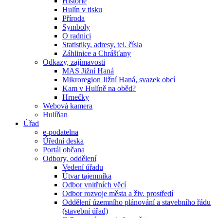
Historie
Hulín v tisku
Příroda
Symboly
O radnici
Statistiky, adresy, tel. čísla
Záhlinice a Chrášťany
Odkazy, zajímavosti
MAS Jižní Haná
Mikroregion Jižní Haná, svazek obcí
Kam v Hulíně na oběd?
Hrnečky
Webová kamera
Hulíňan
Úřad
e-podatelna
Úřední deska
Portál občana
Odbory, oddělení
Vedení úřadu
Útvar tajemníka
Odbor vnitřních věcí
Odbor rozvoje města a živ. prostředí
Oddělení územního plánování a stavebního řádu
(stavební úřad)