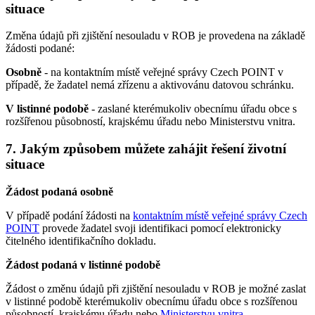
situace
Změna údajů při zjištění nesouladu v ROB je provedena na základě
žádosti podané:
Osobně
- na kontaktním místě veřejné správy Czech POINT v
případě, že žadatel nemá zřízenu a aktivovánu datovou schránku.
V listinné podobě
- zaslané kterémukoliv obecnímu úřadu obce s
rozšířenou působností, krajskému úřadu nebo Ministerstvu vnitra.
7.
Jakým způsobem můžete zahájit řešení životní
situace
Žádost podaná osobně
V případě podání žádosti na
kontaktním místě veřejné správy Czech
POINT
provede žadatel svoji identifikaci pomocí elektronicky
čitelného identifikačního dokladu.
Žádost podaná v listinné podobě
Žádost o změnu údajů při zjištění nesouladu v ROB je možné zaslat
v listinné podobě kterémukoliv obecnímu úřadu obce s rozšířenou
působností, krajskému úřadu nebo
Ministerstvu vnitra
.