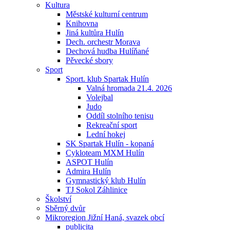
Kultura
Městské kulturní centrum
Knihovna
Jiná kultůra Hulín
Dech. orchestr Morava
Dechová hudba Hulíňané
Pěvecké sbory
Sport
Sport. klub Spartak Hulín
Valná hromada 21.4. 2026
Volejbal
Judo
Oddíl stolního tenisu
Rekreační sport
Lední hokej
SK Spartak Hulín - kopaná
Cykloteam MXM Hulín
ASPOT Hulín
Admira Hulín
Gymnastický klub Hulín
TJ Sokol Záhlinice
Školství
Sběrný dvůr
Mikroregion Jižní Haná, svazek obcí
publicita