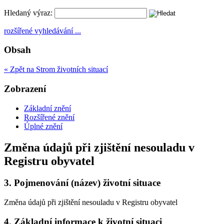
Hledaný výraz:
rozšířené vyhledávání ...
Obsah
« Zpět na Strom životních situací
Zobrazení
Základní znění
Rozšířené znění
Úplné znění
Změna údajů při zjištění nesouladu v
Registru obyvatel
3.
Pojmenování (název) životní situace
Změna údajů při zjištění nesouladu v Registru obyvatel
4.
Základní informace k životní situaci