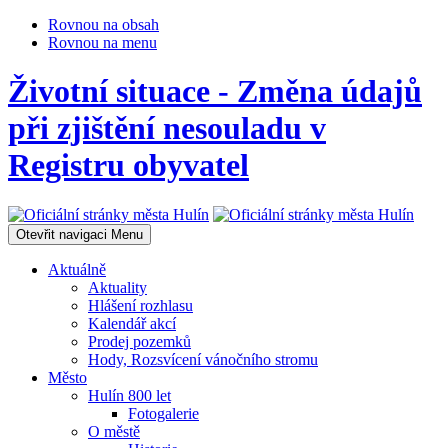
Rovnou na obsah
Rovnou na menu
Životní situace - Změna údajů
při zjištění nesouladu v
Registru obyvatel
Otevřit navigaci
Menu
Aktuálně
Aktuality
Hlášení rozhlasu
Kalendář akcí
Prodej pozemků
Hody, Rozsvícení vánočního stromu
Město
Hulín 800 let
Fotogalerie
O městě