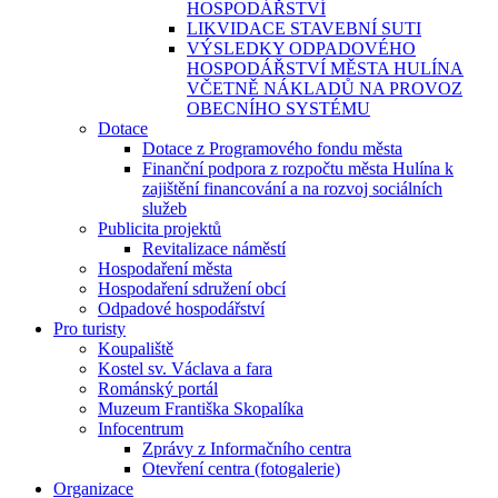
HOSPODÁŘSTVÍ
LIKVIDACE STAVEBNÍ SUTI
VÝSLEDKY ODPADOVÉHO
HOSPODÁŘSTVÍ MĚSTA HULÍNA
VČETNĚ NÁKLADŮ NA PROVOZ
OBECNÍHO SYSTÉMU
Dotace
Dotace z Programového fondu města
Finanční podpora z rozpočtu města Hulína k
zajištění financování a na rozvoj sociálních
služeb
Publicita projektů
Revitalizace náměstí
Hospodaření města
Hospodaření sdružení obcí
Odpadové hospodářství
Pro turisty
Koupaliště
Kostel sv. Václava a fara
Románský portál
Muzeum Františka Skopalíka
Infocentrum
Zprávy z Informačního centra
Otevření centra (fotogalerie)
Organizace