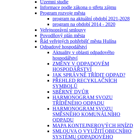
Územní studie
Informace podle zákona o střetu zájmu
Program rozvoje města
program na aktuální období 2021-2028
program na období 2014 - 2020
Veřejnoprávní smlouvy
Povodňový plán města
Řád veřejných pohřebišť města Hulína
Odpadové hospodářství
Aktuality v oblasti odpadového
hospodářství
ZMĚNY V ODPADOVÉM
HOSPODÁŘSTVÍ
JAK SPRÁVNĚ TŘÍDIT ODPAD?
PŘEHLED RECYKLAČNÍCH
SYMBOLŮ
SBĚRNÝ DVŮR
HARMONOGRAM SVOZU
TŘÍDĚNÉHO ODPADU
HARMONOGRAM SVOZU
SMĚSNÉHO KOMUNÁLNÍHO
ODPADU
MAPA KONTEJNEROVÝCH HNÍZD
SMLOUVA O VYUŽITÍ OBECNÍHO
SYSTÉMU ODPADOVÉHO