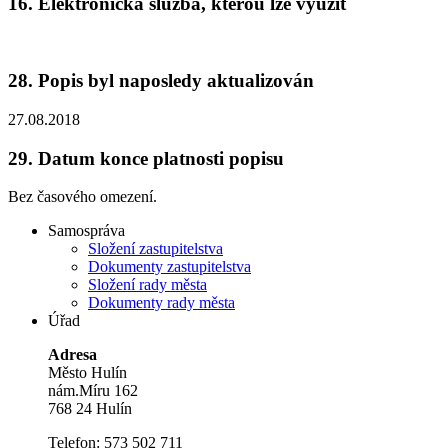
16.
Elektronická služba, kterou lze využít
28.
Popis byl naposledy aktualizován
27.08.2018
29.
Datum konce platnosti popisu
Bez časového omezení.
Samospráva
Složení zastupitelstva
Dokumenty zastupitelstva
Složení rady města
Dokumenty rady města
Úřad
Adresa
Město Hulín
nám.Míru 162
768 24 Hulín
Telefon: 573 502 711