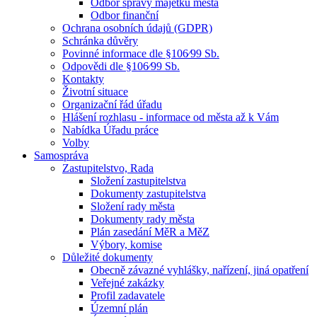
Odbor správy majetku města
Odbor finanční
Ochrana osobních údajů (GDPR)
Schránka důvěry
Povinné informace dle §106⁄99 Sb.
Odpovědi dle §106⁄99 Sb.
Kontakty
Životní situace
Organizační řád úřadu
Hlášení rozhlasu - informace od města až k Vám
Nabídka Úřadu práce
Volby
Samospráva
Zastupitelstvo, Rada
Složení zastupitelstva
Dokumenty zastupitelstva
Složení rady města
Dokumenty rady města
Plán zasedání MěR a MěZ
Výbory, komise
Důležité dokumenty
Obecně závazné vyhlášky, nařízení, jiná opatření
Veřejné zakázky
Profil zadavatele
Územní plán