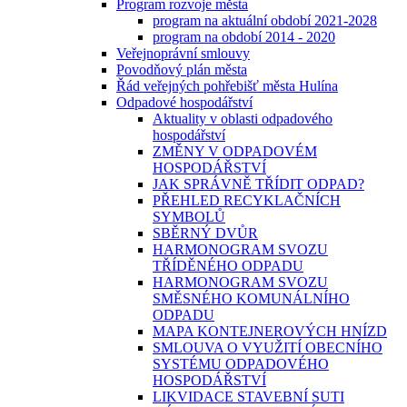
Program rozvoje města
program na aktuální období 2021-2028
program na období 2014 - 2020
Veřejnoprávní smlouvy
Povodňový plán města
Řád veřejných pohřebišť města Hulína
Odpadové hospodářství
Aktuality v oblasti odpadového
hospodářství
ZMĚNY V ODPADOVÉM
HOSPODÁŘSTVÍ
JAK SPRÁVNĚ TŘÍDIT ODPAD?
PŘEHLED RECYKLAČNÍCH
SYMBOLŮ
SBĚRNÝ DVŮR
HARMONOGRAM SVOZU
TŘÍDĚNÉHO ODPADU
HARMONOGRAM SVOZU
SMĚSNÉHO KOMUNÁLNÍHO
ODPADU
MAPA KONTEJNEROVÝCH HNÍZD
SMLOUVA O VYUŽITÍ OBECNÍHO
SYSTÉMU ODPADOVÉHO
HOSPODÁŘSTVÍ
LIKVIDACE STAVEBNÍ SUTI