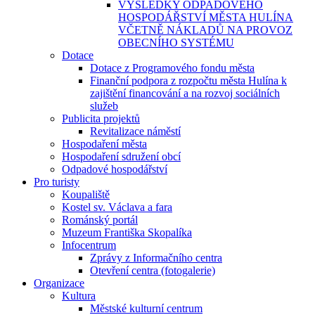
VÝSLEDKY ODPADOVÉHO
HOSPODÁŘSTVÍ MĚSTA HULÍNA
VČETNĚ NÁKLADŮ NA PROVOZ
OBECNÍHO SYSTÉMU
Dotace
Dotace z Programového fondu města
Finanční podpora z rozpočtu města Hulína k
zajištění financování a na rozvoj sociálních
služeb
Publicita projektů
Revitalizace náměstí
Hospodaření města
Hospodaření sdružení obcí
Odpadové hospodářství
Pro turisty
Koupaliště
Kostel sv. Václava a fara
Románský portál
Muzeum Františka Skopalíka
Infocentrum
Zprávy z Informačního centra
Otevření centra (fotogalerie)
Organizace
Kultura
Městské kulturní centrum