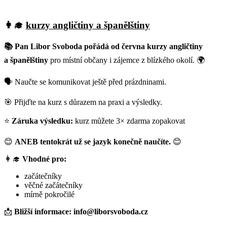
👩‍🎓
kurzy angličtiny a španělštiny
📚 Pan Libor Svoboda pořádá od června kurzy angličtiny
a španělštiny
pro místní občany i zájemce z blízkého okolí. 🌍
🗣️ Naučte se komunikovat ještě před prázdninami.
🎯 Přijďte na kurz s důrazem na praxi a výsledky.
⭐
Záruka výsledku:
kurz můžete 3× zdarma zopakovat
😊
ANEB tentokrát už se jazyk konečně naučíte.
😊
👩‍🎓
Vhodné pro:
začátečníky
věčné začátečníky
mírně pokročilé
📩
Bližší informace:
info@liborsvoboda.cz