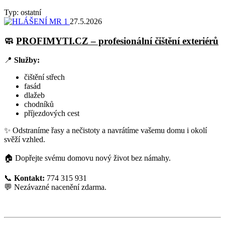
Typ: ostatní
27.5.2026
🧼
PROFIMYTI.CZ – profesionální čištění exteriérů
📍
Služby:
čištění střech
fasád
dlažeb
chodníků
příjezdových cest
✨ Odstraníme řasy a nečistoty a navrátíme vašemu domu i okolí
svěží vzhled.
🏠 Dopřejte svému domovu nový život bez námahy.
📞
Kontakt:
774 315 931
💬 Nezávazné nacenění zdarma.