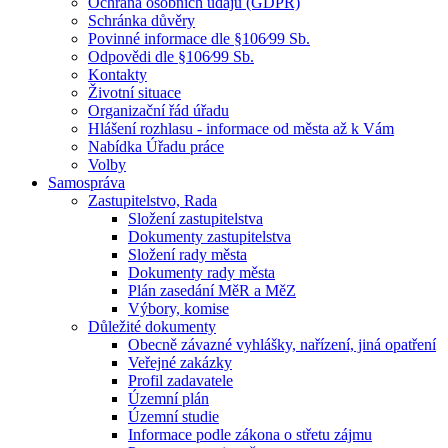
Ochrana osobních údajů (GDPR)
Schránka důvěry
Povinné informace dle §106⁄99 Sb.
Odpovědi dle §106⁄99 Sb.
Kontakty
Životní situace
Organizační řád úřadu
Hlášení rozhlasu - informace od města až k Vám
Nabídka Úřadu práce
Volby
Samospráva
Zastupitelstvo, Rada
Složení zastupitelstva
Dokumenty zastupitelstva
Složení rady města
Dokumenty rady města
Plán zasedání MěR a MěZ
Výbory, komise
Důležité dokumenty
Obecně závazné vyhlášky, nařízení, jiná opatření
Veřejné zakázky
Profil zadavatele
Územní plán
Územní studie
Informace podle zákona o střetu zájmu