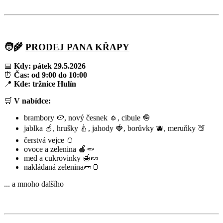
🧑‍🌾
PRODEJ PANA KŘAPY
📅
Kdy:
pátek 29.5.2026
⏰
Čas:
od 9:00 do 10:00
📍
Kde:
tržnice Hulín
🛒
V nabídce:
brambory 🥔, nový česnek 🧄, cibule 🧅
jablka 🍎, hrušky 🍐, jahody 🍓, borůvky 🫐, meruňky 🍑
čerstvá vejce 🥚
ovoce a zelenina 🍎🥕
med a cukrovinky 🍯🍬
nakládaná zelenina🥒🫙
... a mnoho dalšího