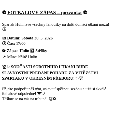
⚽
FOTBALOVÝ ZÁPAS – pozvánka
⚽
Spartak Hulín zve všechny fanoušky na další domácí utkání mužů!
👏
📅
Datum: Sobota 30. 5. 2026
🕔 Čas: 17:00
⚽ Zápas: Hulín 🆚 Střílky
📍 Místo: hřiště Hulín
🏆✨
SOUČÁSTÍ SOBOTNÍHO UTKÁNÍ BUDE
SLAVNOSTNÍ PŘEDÁNÍ POHÁRU ZA VÍTĚZSTVÍ
SPARTAKU V OKRESNÍM PŘEBORU!
✨🏆
Přijďte podpořit náš tým, oslavit úspěšnou sezónu a užít si skvělé
fotbalové odpoledne! 💙🤍
Těšíme se na vás na tribuně! 👏⚽