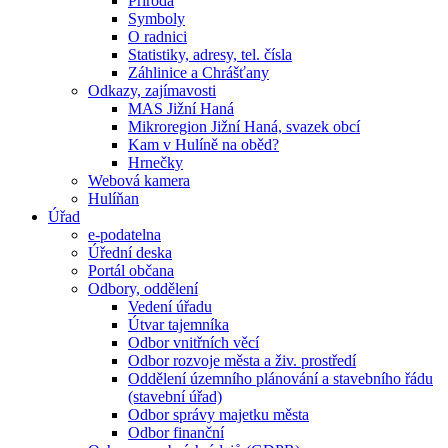
Příroda
Symboly
O radnici
Statistiky, adresy, tel. čísla
Záhlinice a Chrášťany
Odkazy, zajímavosti
MAS Jižní Haná
Mikroregion Jižní Haná, svazek obcí
Kam v Hulíně na oběd?
Hrnečky
Webová kamera
Hulíňan
Úřad
e-podatelna
Úřední deska
Portál občana
Odbory, oddělení
Vedení úřadu
Útvar tajemníka
Odbor vnitřních věcí
Odbor rozvoje města a živ. prostředí
Oddělení územního plánování a stavebního řádu
(stavební úřad)
Odbor správy majetku města
Odbor finanční