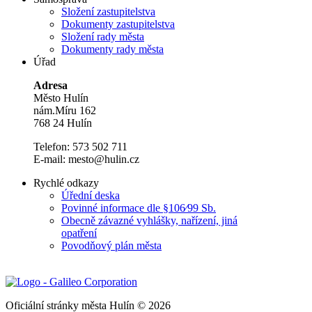
Složení zastupitelstva
Dokumenty zastupitelstva
Složení rady města
Dokumenty rady města
Úřad
Adresa
Město Hulín
nám.Míru 162
768 24 Hulín
Telefon: 573 502 711
E-mail: mesto@hulin.cz
Rychlé odkazy
Úřední deska
Povinné informace dle §106⁄99 Sb.
Obecně závazné vyhlášky, nařízení, jiná
opatření
Povodňový plán města
Oficiální stránky města Hulín © 2026