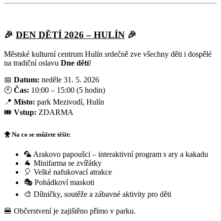
🎉
DEN DĚTÍ 2026 – HULÍN
🎉
Městské kulturní centrum Hulín srdečně zve všechny děti i dospělé
na tradiční oslavu
Dne dětí
!
📅
Datum:
neděle 31. 5. 2026
🕙
Čas:
10:00 – 15:00 (5 hodin)
📍
Místo:
park Mezivodí, Hulín
🎟️
Vstup:
ZDARMA
🐥 Na co se můžete těšit:
🦜 Arakovo papoušci – interaktivní program s ary a kakadu
🐐 Minifarma se zvířátky
🎈 Velké nafukovací atrakce
🎭 Pohádkoví maskoti
🎨 Dílničky, soutěže a zábavné aktivity pro děti
🍔 Občerstvení je zajištěno přímo v parku.