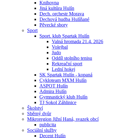
Knihovna
Jiná kultůra Hulín
Dech. orchestr Morava
Dechová hudba Hulíňané
Pěvecké sbory
Sport
Sport. klub Spartak Hulín
Valná hromada 21.4. 2026
Volejbal
Judo
Oddíl stolního tenisu
Rekreační sport
Lední hokej
SK Spartak Hulín - kopaná
Cykloteam MXM Hulín
ASPOT Hulín
Admira Hulín
Gymnastický klub Hulín
TJ Sokol Záhlinice
Školství
Sběrný dvůr
Mikroregion Jižní Haná, svazek obcí
publicita
Sociální služby
Decent Hulín