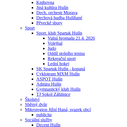
Knihovna
Jiná kultůra Hulín
Dech. orchestr Morava
Dechová hudba Hulíňané
Pěvecké sbory
Sport
Sport. klub Spartak Hulín
Valná hromada 21.4. 2026
Volejbal
Judo
Oddíl stolního tenisu
Rekreační sport
Lední hokej
SK Spartak Hulín - kopaná
Cykloteam MXM Hulín
ASPOT Hulín
Admira Hulín
Gymnastický klub Hulín
TJ Sokol Záhlinice
Školství
Sběrný dvůr
Mikroregion Jižní Haná, svazek obcí
publicita
Sociální služby
Decent Hulín