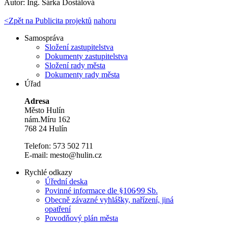
Autor:
Ing. Šárka Dostálová
<
Zpět na Publicita projektů
nahoru
Samospráva
Složení zastupitelstva
Dokumenty zastupitelstva
Složení rady města
Dokumenty rady města
Úřad
Adresa
Město Hulín
nám.Míru 162
768 24 Hulín
Telefon: 573 502 711
E-mail: mesto@hulin.cz
Rychlé odkazy
Úřední deska
Povinné informace dle §106⁄99 Sb.
Obecně závazné vyhlášky, nařízení, jiná
opatření
Povodňový plán města