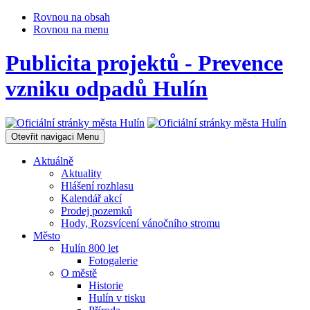
Rovnou na obsah
Rovnou na menu
Publicita projektů - Prevence
vzniku odpadů Hulín
Otevřit navigaci
Menu
Aktuálně
Aktuality
Hlášení rozhlasu
Kalendář akcí
Prodej pozemků
Hody, Rozsvícení vánočního stromu
Město
Hulín 800 let
Fotogalerie
O městě
Historie
Hulín v tisku