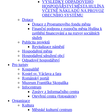
VÝSLEDKY ODPADOVÉHO
HOSPODÁŘSTVÍ MĚSTA HULÍNA
VČETNĚ NÁKLADŮ NA PROVOZ
OBECNÍHO SYSTÉMU
Dotace
Dotace z Programového fondu města
Finanční podpora z rozpočtu města Hulína k
zajištění financování a na rozvoj sociálních
služeb
Publicita projektů
Revitalizace náměstí
Hospodaření města
Hospodaření sdružení obcí
Odpadové hospodářství
Pro turisty
Koupaliště
Kostel sv. Václava a fara
Románský portál
Muzeum Františka Skopalíka
Infocentrum
Zprávy z Informačního centra
Otevření centra (fotogalerie)
Organizace
Kultura
Městské kulturní centrum