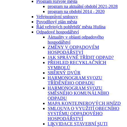
Program rozvoje města
program na aktuální období 2021-2028
program na období 2014 - 2020
Veřejnoprávní smlouvy
Povodňový plán města
Řád veřejných pohřebišť města Hulína
Odpadové hospodářství
Aktuality v oblasti odpadového
hospodářství
ZMĚNY V ODPADOVÉM
HOSPODÁŘSTVÍ
JAK SPRÁVNĚ TŘÍDIT ODPAD?
PŘEHLED RECYKLAČNÍCH
SYMBOLŮ
SBĚRNÝ DVŮR
HARMONOGRAM SVOZU
TŘÍDĚNÉHO ODPADU
HARMONOGRAM SVOZU
SMĚSNÉHO KOMUNÁLNÍHO
ODPADU
MAPA KONTEJNEROVÝCH HNÍZD
SMLOUVA O VYUŽITÍ OBECNÍHO
SYSTÉMU ODPADOVÉHO
HOSPODÁŘSTVÍ
LIKVIDACE STAVEBNÍ SUTI