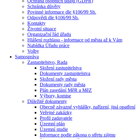
Ochrana osobních údajů (GDPR)
Schránka důvěry
Povinné informace dle §106⁄99 Sb.
Odpovědi dle §106⁄99 Sb.
Kontakty
Životní situace
Organizační řád úřadu
Hlášení rozhlasu - informace od města až k Vám
Nabídka Úřadu práce
Volby
Samospráva
Zastupitelstvo, Rada
Složení zastupitelstva
Dokumenty zastupitelstva
Složení rady města
Dokumenty rady města
Plán zasedání MěR a MěZ
Výbory, komise
Důležité dokumenty
Obecně závazné vyhlášky, nařízení, jiná opatření
Veřejné zakázky
Profil zadavatele
Územní plán
Územní studie
Informace podle zákona o střetu zájmu