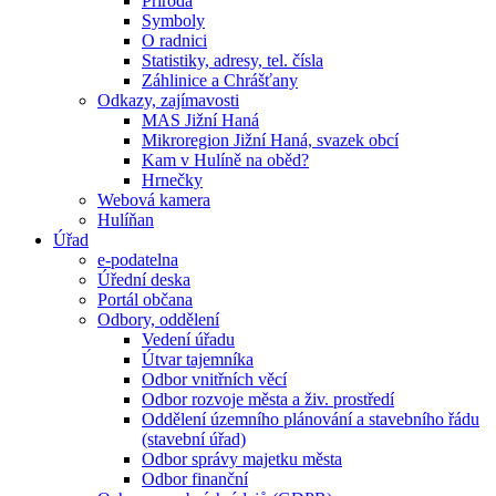
Příroda
Symboly
O radnici
Statistiky, adresy, tel. čísla
Záhlinice a Chrášťany
Odkazy, zajímavosti
MAS Jižní Haná
Mikroregion Jižní Haná, svazek obcí
Kam v Hulíně na oběd?
Hrnečky
Webová kamera
Hulíňan
Úřad
e-podatelna
Úřední deska
Portál občana
Odbory, oddělení
Vedení úřadu
Útvar tajemníka
Odbor vnitřních věcí
Odbor rozvoje města a živ. prostředí
Oddělení územního plánování a stavebního řádu
(stavební úřad)
Odbor správy majetku města
Odbor finanční