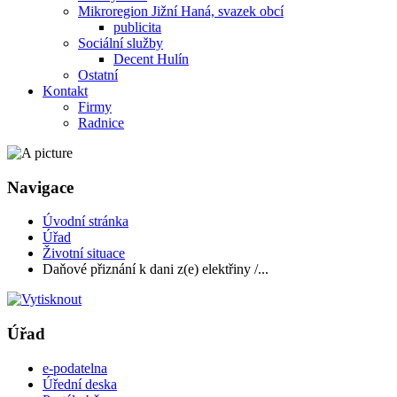
Mikroregion Jižní Haná, svazek obcí
publicita
Sociální služby
Decent Hulín
Ostatní
Kontakt
Firmy
Radnice
Navigace
Úvodní stránka
Úřad
Životní situace
Daňové přiznání k dani z(e) elektřiny /...
Úřad
e-podatelna
Úřední deska