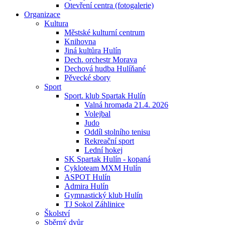
Otevření centra (fotogalerie)
Organizace
Kultura
Městské kulturní centrum
Knihovna
Jiná kultůra Hulín
Dech. orchestr Morava
Dechová hudba Hulíňané
Pěvecké sbory
Sport
Sport. klub Spartak Hulín
Valná hromada 21.4. 2026
Volejbal
Judo
Oddíl stolního tenisu
Rekreační sport
Lední hokej
SK Spartak Hulín - kopaná
Cykloteam MXM Hulín
ASPOT Hulín
Admira Hulín
Gymnastický klub Hulín
TJ Sokol Záhlinice
Školství
Sběrný dvůr