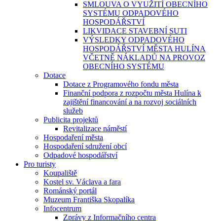
SMLOUVA O VYUŽITÍ OBECNÍHO
SYSTÉMU ODPADOVÉHO
HOSPODÁŘSTVÍ
LIKVIDACE STAVEBNÍ SUTI
VÝSLEDKY ODPADOVÉHO
HOSPODÁŘSTVÍ MĚSTA HULÍNA
VČETNĚ NÁKLADŮ NA PROVOZ
OBECNÍHO SYSTÉMU
Dotace
Dotace z Programového fondu města
Finanční podpora z rozpočtu města Hulína k
zajištění financování a na rozvoj sociálních
služeb
Publicita projektů
Revitalizace náměstí
Hospodaření města
Hospodaření sdružení obcí
Odpadové hospodářství
Pro turisty
Koupaliště
Kostel sv. Václava a fara
Románský portál
Muzeum Františka Skopalíka
Infocentrum
Zprávy z Informačního centra