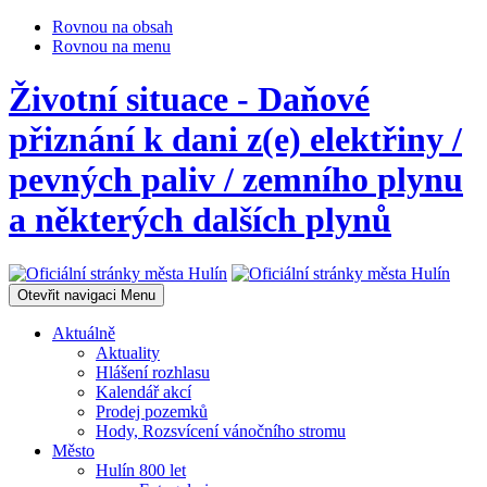
Rovnou na obsah
Rovnou na menu
Životní situace - Daňové
přiznání k dani z(e) elektřiny /
pevných paliv / zemního plynu
a některých dalších plynů
Otevřit navigaci
Menu
Aktuálně
Aktuality
Hlášení rozhlasu
Kalendář akcí
Prodej pozemků
Hody, Rozsvícení vánočního stromu
Město
Hulín 800 let