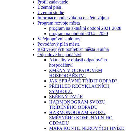
Profil zadavatele
Územní plán
Územní studie
Informace podle zákona o střetu zájmu
Program rozvoje města
program na aktuální období 2021-2028
program na období 2014 - 2020
Veřejnoprávní smlouvy
Povodňový plán města
Řád veřejných pohřebišť města Hulína
Odpadové hospodářství
Aktuality v oblasti odpadového
hospodářství
ZMĚNY V ODPADOVÉM
HOSPODÁŘSTVÍ
JAK SPRÁVNĚ TŘÍDIT ODPAD?
PŘEHLED RECYKLAČNÍCH
SYMBOLŮ
SBĚRNÝ DVŮR
HARMONOGRAM SVOZU
TŘÍDĚNÉHO ODPADU
HARMONOGRAM SVOZU
SMĚSNÉHO KOMUNÁLNÍHO
ODPADU
MAPA KONTEJNEROVÝCH HNÍZD