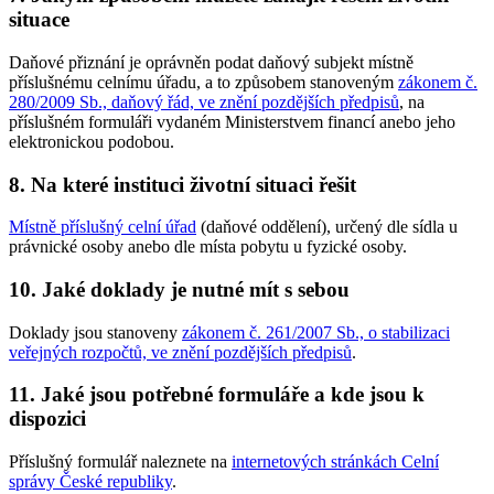
situace
Daňové přiznání je oprávněn podat daňový subjekt místně
příslušnému celnímu úřadu, a to způsobem stanoveným
zákonem č.
280/2009 Sb., daňový řád, ve znění pozdějších předpisů
, na
příslušném formuláři vydaném Ministerstvem financí anebo jeho
elektronickou podobou.
8.
Na které instituci životní situaci řešit
Místně příslušný celní úřad
(daňové oddělení), určený dle sídla u
právnické osoby anebo dle místa pobytu u fyzické osoby.
10.
Jaké doklady je nutné mít s sebou
Doklady jsou stanoveny
zákonem č. 261/2007 Sb., o stabilizaci
veřejných rozpočtů, ve znění pozdějších předpisů
.
11.
Jaké jsou potřebné formuláře a kde jsou k
dispozici
Příslušný formulář naleznete na
internetových stránkách Celní
správy České republiky
.