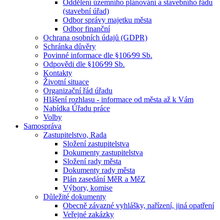
Oddělení územního plánování a stavebního řádu
(stavební úřad)
Odbor správy majetku města
Odbor finanční
Ochrana osobních údajů (GDPR)
Schránka důvěry
Povinné informace dle §106⁄99 Sb.
Odpovědi dle §106⁄99 Sb.
Kontakty
Životní situace
Organizační řád úřadu
Hlášení rozhlasu - informace od města až k Vám
Nabídka Úřadu práce
Volby
Samospráva
Zastupitelstvo, Rada
Složení zastupitelstva
Dokumenty zastupitelstva
Složení rady města
Dokumenty rady města
Plán zasedání MěR a MěZ
Výbory, komise
Důležité dokumenty
Obecně závazné vyhlášky, nařízení, jiná opatření
Veřejné zakázky