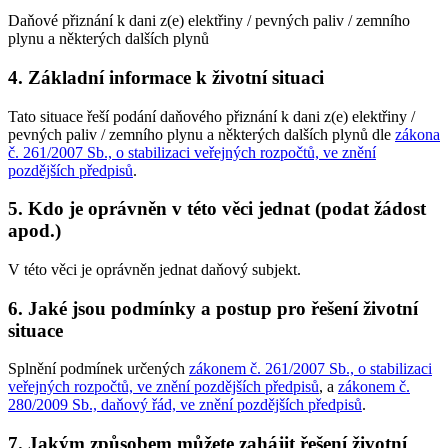
Daňové přiznání k dani z(e) elektřiny / pevných paliv / zemního
plynu a některých dalších plynů
4.
Základní informace k životní situaci
Tato situace řeší podání daňového přiznání k dani z(e) elektřiny /
pevných paliv / zemního plynu a některých dalších plynů dle
zákona
č. 261/2007 Sb., o stabilizaci veřejných rozpočtů, ve znění
pozdějších předpisů
.
5.
Kdo je oprávněn v této věci jednat (podat žádost
apod.)
V této věci je oprávněn jednat daňový subjekt.
6.
Jaké jsou podmínky a postup pro řešení životní
situace
Splnění podmínek určených
zákonem č. 261/2007 Sb., o stabilizaci
veřejných rozpočtů, ve znění pozdějších předpisů
, a
zákonem č.
280/2009 Sb., daňový řád, ve znění pozdějších předpisů
.
7.
Jakým způsobem můžete zahájit řešení životní