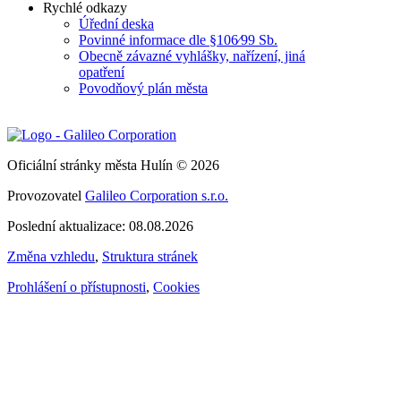
Rychlé odkazy
Úřední deska
Povinné informace dle §106⁄99 Sb.
Obecně závazné vyhlášky, nařízení, jiná
opatření
Povodňový plán města
Oficiální stránky města Hulín © 2026
Provozovatel
Galileo Corporation s.r.o.
Poslední aktualizace: 08.08.2026
Změna vzhledu
,
Struktura stránek
Prohlášení o přístupnosti
,
Cookies