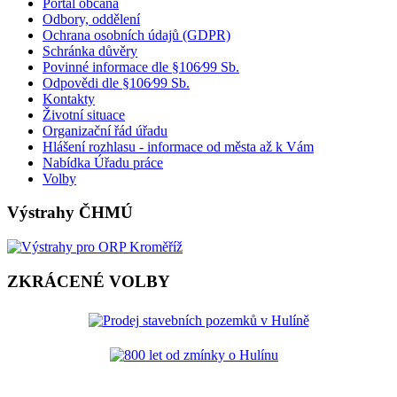
Portál občana
Odbory, oddělení
Ochrana osobních údajů (GDPR)
Schránka důvěry
Povinné informace dle §106⁄99 Sb.
Odpovědi dle §106⁄99 Sb.
Kontakty
Životní situace
Organizační řád úřadu
Hlášení rozhlasu - informace od města až k Vám
Nabídka Úřadu práce
Volby
Výstrahy ČHMÚ
ZKRÁCENÉ VOLBY