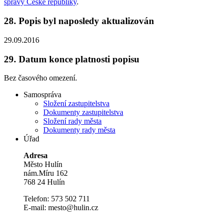
správy České republiky
.
28.
Popis byl naposledy aktualizován
29.09.2016
29.
Datum konce platnosti popisu
Bez časového omezení.
Samospráva
Složení zastupitelstva
Dokumenty zastupitelstva
Složení rady města
Dokumenty rady města
Úřad
Adresa
Město Hulín
nám.Míru 162
768 24 Hulín
Telefon: 573 502 711
E-mail: mesto@hulin.cz