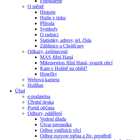
Fotogalerie
O městě
Historie
Hulín v tisku
Příroda
Symboly
O radnici
Statistiky, adresy, tel. čísla
Záhlinice a Chrášťany
Odkazy, zajímavosti
MAS Jižní Haná
Mikroregion Jižní Haná, svazek obcí
Kam v Hulíně na oběd?
Hrnečky
Webová kamera
Hulíňan
Úřad
e-podatelna
Úřední deska
Portál občana
Odbory, oddělení
Vedení úřadu
Útvar tajemníka
Odbor vnitřních věcí
Odbor rozvoje města a živ. prostředí