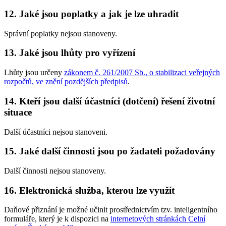
12.
Jaké jsou poplatky a jak je lze uhradit
Správní poplatky nejsou stanoveny.
13.
Jaké jsou lhůty pro vyřízení
Lhůty jsou určeny
zákonem č. 261/2007 Sb., o stabilizaci veřejných
rozpočtů, ve znění pozdějších předpisů
.
14.
Kteří jsou další účastníci (dotčení) řešení životní
situace
Další účastníci nejsou stanoveni.
15.
Jaké další činnosti jsou po žadateli požadovány
Další činnosti nejsou stanoveny.
16.
Elektronická služba, kterou lze využít
Daňové přiznání je možné učinit prostřednictvím tzv. inteligentního
formuláře, který je k dispozici na
internetových stránkách Celní