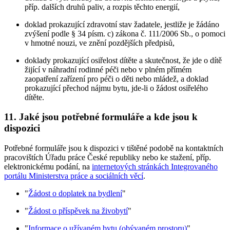
příp. dalších druhů paliv, a rozpis těchto energií,
doklad prokazující zdravotní stav žadatele, jestliže je žádáno
zvýšení podle § 34 písm. c) zákona č. 111/2006 Sb., o pomoci
v hmotné nouzi, ve znění pozdějších předpisů,
doklady prokazující osiřelost dítěte a skutečnost, že jde o dítě
žijící v náhradní rodinné péči nebo v plném přímém
zaopatření zařízení pro péči o děti nebo mládež, a doklad
prokazující přechod nájmu bytu, jde-li o žádost osiřelého
dítěte.
11.
Jaké jsou potřebné formuláře a kde jsou k
dispozici
Potřebné formuláře jsou k dispozici v tištěné podobě na kontaktních
pracovištích Úřadu práce České republiky nebo ke stažení, příp.
elektronickému podání, na
internetových stránkách Integrovaného
portálu Ministerstva práce a sociálních věcí
.
"
Žádost o doplatek na bydlení
"
"
Žádost o příspěvek na živobytí
"
"
Informace o užívaném bytu (obývaném prostoru)
"