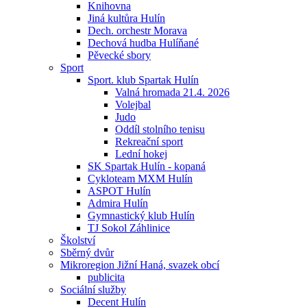
Knihovna
Jiná kultůra Hulín
Dech. orchestr Morava
Dechová hudba Hulíňané
Pěvecké sbory
Sport
Sport. klub Spartak Hulín
Valná hromada 21.4. 2026
Volejbal
Judo
Oddíl stolního tenisu
Rekreační sport
Lední hokej
SK Spartak Hulín - kopaná
Cykloteam MXM Hulín
ASPOT Hulín
Admira Hulín
Gymnastický klub Hulín
TJ Sokol Záhlinice
Školství
Sběrný dvůr
Mikroregion Jižní Haná, svazek obcí
publicita
Sociální služby
Decent Hulín