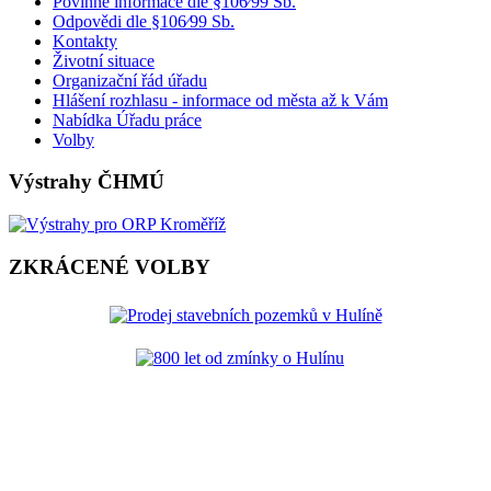
Povinné informace dle §106⁄99 Sb.
Odpovědi dle §106⁄99 Sb.
Kontakty
Životní situace
Organizační řád úřadu
Hlášení rozhlasu - informace od města až k Vám
Nabídka Úřadu práce
Volby
Výstrahy ČHMÚ
ZKRÁCENÉ VOLBY