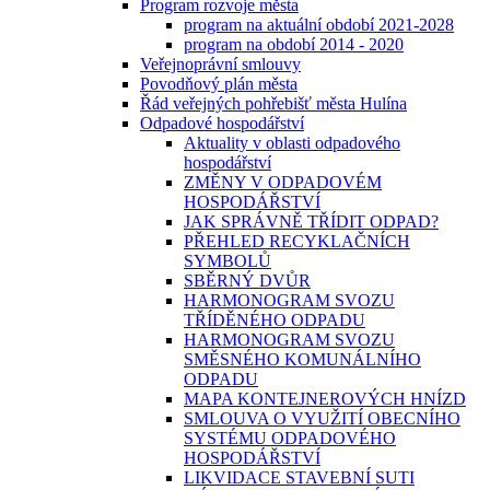
Program rozvoje města
program na aktuální období 2021-2028
program na období 2014 - 2020
Veřejnoprávní smlouvy
Povodňový plán města
Řád veřejných pohřebišť města Hulína
Odpadové hospodářství
Aktuality v oblasti odpadového
hospodářství
ZMĚNY V ODPADOVÉM
HOSPODÁŘSTVÍ
JAK SPRÁVNĚ TŘÍDIT ODPAD?
PŘEHLED RECYKLAČNÍCH
SYMBOLŮ
SBĚRNÝ DVŮR
HARMONOGRAM SVOZU
TŘÍDĚNÉHO ODPADU
HARMONOGRAM SVOZU
SMĚSNÉHO KOMUNÁLNÍHO
ODPADU
MAPA KONTEJNEROVÝCH HNÍZD
SMLOUVA O VYUŽITÍ OBECNÍHO
SYSTÉMU ODPADOVÉHO
HOSPODÁŘSTVÍ
LIKVIDACE STAVEBNÍ SUTI