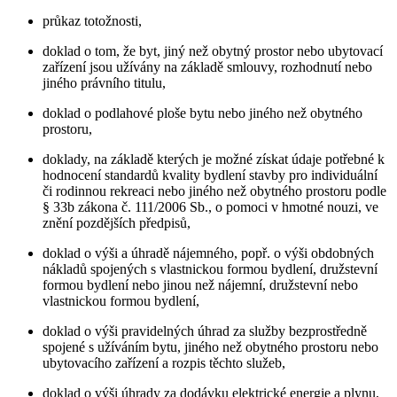
průkaz totožnosti,
doklad o tom, že byt, jiný než obytný prostor nebo ubytovací
zařízení jsou užívány na základě smlouvy, rozhodnutí nebo
jiného právního titulu,
doklad o podlahové ploše bytu nebo jiného než obytného
prostoru,
doklady, na základě kterých je možné získat údaje potřebné k
hodnocení standardů kvality bydlení stavby pro individuální
či rodinnou rekreaci nebo jiného než obytného prostoru podle
§ 33b zákona č. 111/2006 Sb., o pomoci v hmotné nouzi, ve
znění pozdějších předpisů,
doklad o výši a úhradě nájemného, popř. o výši obdobných
nákladů spojených s vlastnickou formou bydlení, družstevní
formou bydlení nebo jinou než nájemní, družstevní nebo
vlastnickou formou bydlení,
doklad o výši pravidelných úhrad za služby bezprostředně
spojené s užíváním bytu, jiného než obytného prostoru nebo
ubytovacího zařízení a rozpis těchto služeb,
doklad o výši úhrady za dodávku elektrické energie a plynu,