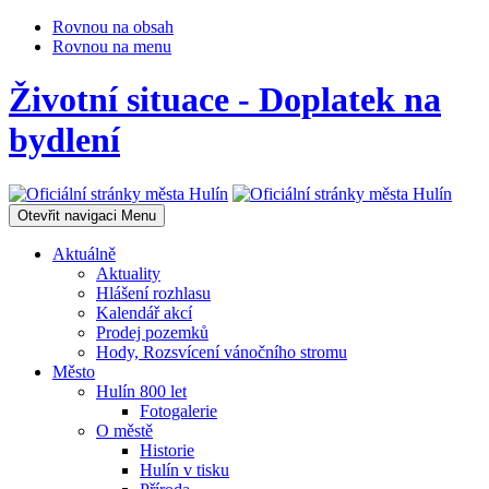
Rovnou na obsah
Rovnou na menu
Životní situace - Doplatek na
bydlení
Otevřit navigaci
Menu
Aktuálně
Aktuality
Hlášení rozhlasu
Kalendář akcí
Prodej pozemků
Hody, Rozsvícení vánočního stromu
Město
Hulín 800 let
Fotogalerie
O městě
Historie
Hulín v tisku