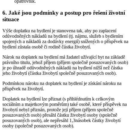
opatrovník.
6.
Jaké jsou podmínky a postup pro řešení životní
situace
Výše doplatku na bydlení je stanovena tak, aby po zaplacení
odůvodněných nákladů na bydlení (tj. nájmu, služeb s bydlením
spojených a nákladů za dodávky energií) snížených o příspěvek na
bydlení zůstala osobě či rodině částka živobytí.
Nárok na doplatek na bydlení má žadatel užívající byt na základě
právního titulu, jehož příjem (příjem společně posuzovaných osob)
je po úhradě odůvodněných nákladů na bydlení nižší než částka
jeho živobytí (částka živobytí společně posuzovaných osob).
Podmínkou nároku na doplatek na bydlení je získání nároku na
příspěvek na živobytí.
Doplatek na bydlení lze přiznat (s přihlédnutím k celkovým
sociálním a majetkovým poměrům) také osobě, které příspěvek na
živobytí nebyl přiznán, protože její příjem (příjem společně
posuzovaných osob) přesáhl částku živobytí osoby (společně
posuzovaných osob), ale nepřesáhl 1,3násobek částky živobytí
osoby (společně posuzovaných osob).