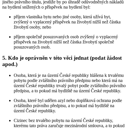
jiného právního titulu, jestliže by po úhradě odůvodněných nákladů
na bydlení snížených o příspěvek na bydlení byl:
příjem vlastníka bytu nebo jiné osoby, která užívá byt,
zvýšený o vyplacený příspěvek na živobytí nižší než částka
živobytí osoby, nebo
příjem společně posuzovaných osob zvýšený o vyplacený
příspěvek na živobytí nižší než částka živobytí společně
posuzovaných osob.
5.
Kdo je oprávněn v této věci jednat (podat žádost
apod.)
Osoba, která je na území České republiky hlášena k trvalému
pobytu podle zvláštního právního předpisu nebo která má na
území České republiky trvalý pobyt podle zvláštního právního
předpisu, a to pokud má bydliště na území České republiky.
Osoba, které byl udělen azyl nebo doplňková ochrana podle
zvláštního právního předpisu, a to pokud má bydliště na
území České republiky.
Cizinec bez trvalého pobytu na území České republiky,
kterému tato práva zaručuje mezinárodní smlouva, a to pokud