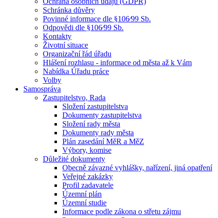
Ochrana osobních údajů (GDPR)
Schránka důvěry
Povinné informace dle §106⁄99 Sb.
Odpovědi dle §106⁄99 Sb.
Kontakty
Životní situace
Organizační řád úřadu
Hlášení rozhlasu - informace od města až k Vám
Nabídka Úřadu práce
Volby
Samospráva
Zastupitelstvo, Rada
Složení zastupitelstva
Dokumenty zastupitelstva
Složení rady města
Dokumenty rady města
Plán zasedání MěR a MěZ
Výbory, komise
Důležité dokumenty
Obecně závazné vyhlášky, nařízení, jiná opatření
Veřejné zakázky
Profil zadavatele
Územní plán
Územní studie
Informace podle zákona o střetu zájmu