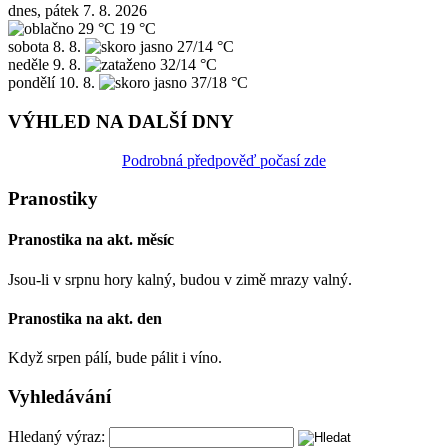
dnes, pátek 7. 8. 2026
29 °C
19 °C
sobota
8. 8.
27/14 °C
neděle
9. 8.
32/14 °C
pondělí
10. 8.
37/18 °C
VÝHLED NA DALŠÍ DNY
Podrobná předpověď počasí zde
Pranostiky
Pranostika na akt. měsíc
Jsou-li v srpnu hory kalný, budou v zimě mrazy valný.
Pranostika na akt. den
Když srpen pálí, bude pálit i víno.
Vyhledávání
Hledaný výraz: