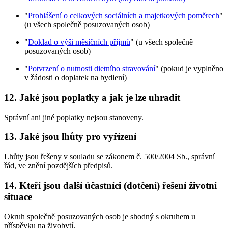
"
Prohlášení o celkových sociálních a majetkových poměrech
"
(u všech společně posuzovaných osob)
"
Doklad o výši měsíčních příjmů
" (u všech společně
posuzovaných osob)
"
Potvrzení o nutnosti dietního stravování
" (pokud je vyplněno
v žádosti o doplatek na bydlení)
12.
Jaké jsou poplatky a jak je lze uhradit
Správní ani jiné poplatky nejsou stanoveny.
13.
Jaké jsou lhůty pro vyřízení
Lhůty jsou řešeny v souladu se zákonem č. 500/2004 Sb., správní
řád, ve znění pozdějších předpisů.
14.
Kteří jsou další účastníci (dotčení) řešení životní
situace
Okruh společně posuzovaných osob je shodný s okruhem u
příspěvku na živobytí.