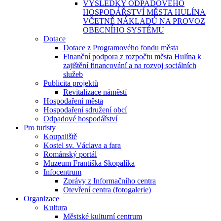
VÝSLEDKY ODPADOVÉHO
HOSPODÁŘSTVÍ MĚSTA HULÍNA
VČETNĚ NÁKLADŮ NA PROVOZ
OBECNÍHO SYSTÉMU
Dotace
Dotace z Programového fondu města
Finanční podpora z rozpočtu města Hulína k
zajištění financování a na rozvoj sociálních
služeb
Publicita projektů
Revitalizace náměstí
Hospodaření města
Hospodaření sdružení obcí
Odpadové hospodářství
Pro turisty
Koupaliště
Kostel sv. Václava a fara
Románský portál
Muzeum Františka Skopalíka
Infocentrum
Zprávy z Informačního centra
Otevření centra (fotogalerie)
Organizace
Kultura
Městské kulturní centrum