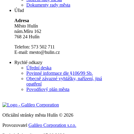
Dokumenty rady města
Úřad
Adresa
Město Hulín
nám.Míru 162
768 24 Hulín
Telefon: 573 502 711
E-mail: mesto@hulin.cz
Rychlé odkazy
Úřední deska
Povinné informace dle §106⁄99 Sb.
Obecně závazné vyhlášky, nařízení, jiná
opatření
Povodňový plán města
Oficiální stránky města Hulín © 2026
Provozovatel
Galileo Corporation s.r.o.