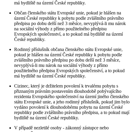
má bydliště na území České republiky.
Občan členského státu Evropské unie, pokud je hlášen na
území České republiky k pobytu podle zvláštního právního
předpisu po dobu delší než 3 měsíce, nevyplývá-li mu nárok
na sociální výhody z přímo použitelného předpisu
Evropských společenství, a to pokud má bydliště na území
České republiky.
Rodinný příslušník občana členského státu Evropské unie,
pokud je hlášen na území České republiky k pobytu podle
zvláštního právního předpisu po dobu delší než 3 měsíce,
nevyplývá-li mu nárok na sociální výhody z přímo
použitelného předpisu Evropských společenství, a to pokud
má bydliště na území České republiky.
Cizinec, který je držitelem povolení k trvalému pobytu s
přiznaným právním postavením dlouhodobě pobývajícího
rezidenta Evropského společenství na území jiného členského
státu Evropské unie, a jeho rodinný příslušník, pokud jim bylo
vydáno povolení k dlouhodobému pobytu na území České
republiky podle zvláštního právního předpisu, a to pokud mají
bydliště na území České republiky.
V případě nezletilé osoby - zákonný zástupce nebo