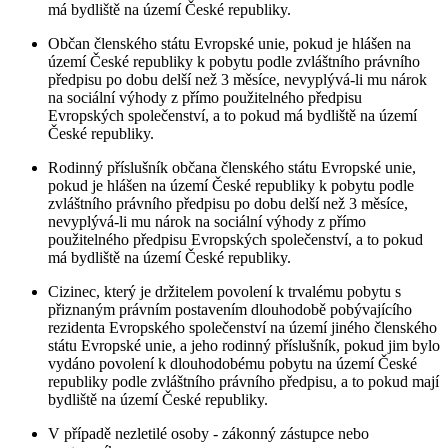
má bydliště na území České republiky.
Občan členského státu Evropské unie, pokud je hlášen na
území České republiky k pobytu podle zvláštního právního
předpisu po dobu delší než 3 měsíce, nevyplývá-li mu nárok
na sociální výhody z přímo použitelného předpisu
Evropských společenství, a to pokud má bydliště na území
České republiky.
Rodinný příslušník občana členského státu Evropské unie,
pokud je hlášen na území České republiky k pobytu podle
zvláštního právního předpisu po dobu delší než 3 měsíce,
nevyplývá-li mu nárok na sociální výhody z přímo
použitelného předpisu Evropských společenství, a to pokud
má bydliště na území České republiky.
Cizinec, který je držitelem povolení k trvalému pobytu s
přiznaným právním postavením dlouhodobě pobývajícího
rezidenta Evropského společenství na území jiného členského
státu Evropské unie, a jeho rodinný příslušník, pokud jim bylo
vydáno povolení k dlouhodobému pobytu na území České
republiky podle zvláštního právního předpisu, a to pokud mají
bydliště na území České republiky.
V případě nezletilé osoby - zákonný zástupce nebo