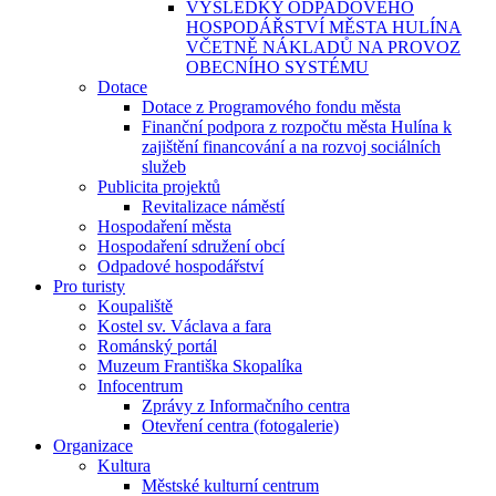
VÝSLEDKY ODPADOVÉHO
HOSPODÁŘSTVÍ MĚSTA HULÍNA
VČETNĚ NÁKLADŮ NA PROVOZ
OBECNÍHO SYSTÉMU
Dotace
Dotace z Programového fondu města
Finanční podpora z rozpočtu města Hulína k
zajištění financování a na rozvoj sociálních
služeb
Publicita projektů
Revitalizace náměstí
Hospodaření města
Hospodaření sdružení obcí
Odpadové hospodářství
Pro turisty
Koupaliště
Kostel sv. Václava a fara
Románský portál
Muzeum Františka Skopalíka
Infocentrum
Zprávy z Informačního centra
Otevření centra (fotogalerie)
Organizace
Kultura
Městské kulturní centrum