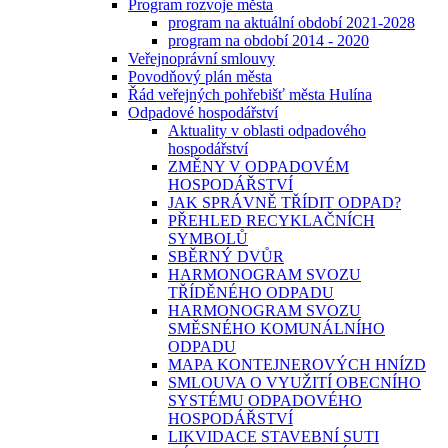
Program rozvoje města
program na aktuální období 2021-2028
program na období 2014 - 2020
Veřejnoprávní smlouvy
Povodňový plán města
Řád veřejných pohřebišť města Hulína
Odpadové hospodářství
Aktuality v oblasti odpadového
hospodářství
ZMĚNY V ODPADOVÉM
HOSPODÁŘSTVÍ
JAK SPRÁVNĚ TŘÍDIT ODPAD?
PŘEHLED RECYKLAČNÍCH
SYMBOLŮ
SBĚRNÝ DVŮR
HARMONOGRAM SVOZU
TŘÍDĚNÉHO ODPADU
HARMONOGRAM SVOZU
SMĚSNÉHO KOMUNÁLNÍHO
ODPADU
MAPA KONTEJNEROVÝCH HNÍZD
SMLOUVA O VYUŽITÍ OBECNÍHO
SYSTÉMU ODPADOVÉHO
HOSPODÁŘSTVÍ
LIKVIDACE STAVEBNÍ SUTI