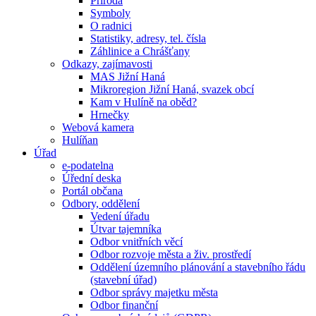
Příroda
Symboly
O radnici
Statistiky, adresy, tel. čísla
Záhlinice a Chrášťany
Odkazy, zajímavosti
MAS Jižní Haná
Mikroregion Jižní Haná, svazek obcí
Kam v Hulíně na oběd?
Hrnečky
Webová kamera
Hulíňan
Úřad
e-podatelna
Úřední deska
Portál občana
Odbory, oddělení
Vedení úřadu
Útvar tajemníka
Odbor vnitřních věcí
Odbor rozvoje města a živ. prostředí
Oddělení územního plánování a stavebního řádu
(stavební úřad)
Odbor správy majetku města
Odbor finanční