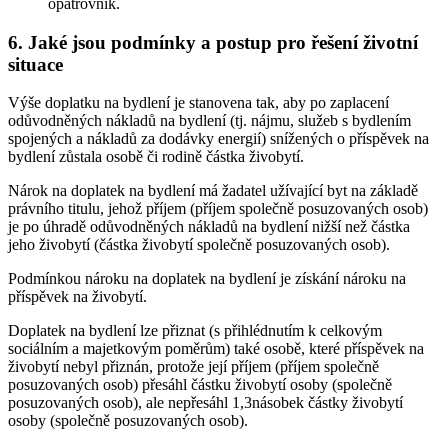
opatrovník.
6.
Jaké jsou podmínky a postup pro řešení životní
situace
Výše doplatku na bydlení je stanovena tak, aby po zaplacení
odůvodněných nákladů na bydlení (tj. nájmu, služeb s bydlením
spojených a nákladů za dodávky energií) snížených o příspěvek na
bydlení zůstala osobě či rodině částka živobytí.
Nárok na doplatek na bydlení má žadatel užívající byt na základě
právního titulu, jehož příjem (příjem společně posuzovaných osob)
je po úhradě odůvodněných nákladů na bydlení nižší než částka
jeho živobytí (částka živobytí společně posuzovaných osob).
Podmínkou nároku na doplatek na bydlení je získání nároku na
příspěvek na živobytí.
Doplatek na bydlení lze přiznat (s přihlédnutím k celkovým
sociálním a majetkovým poměrům) také osobě, které příspěvek na
živobytí nebyl přiznán, protože její příjem (příjem společně
posuzovaných osob) přesáhl částku živobytí osoby (společně
posuzovaných osob), ale nepřesáhl 1,3násobek částky živobytí
osoby (společně posuzovaných osob).