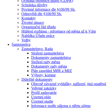
Ochrana osobních údajů (GDPR)
Schránka důvěry
Povinné informace dle §106⁄99 Sb.
Odpovědi dle §106⁄99 Sb.
Kontakty
Životní situace
Organizační řád úřadu
Hlášení rozhlasu - informace od města až k Vám
Nabídka Úřadu práce
Volby
Samospráva
Zastupitelstvo, Rada
Složení zastupitelstva
Dokumenty zastupitelstva
Složení rady města
Dokumenty rady města
Plán zasedání MěR a MěZ
Výbory, komise
Důležité dokumenty
Obecně závazné vyhlášky, nařízení, jiná opatření
Veřejné zakázky
Profil zadavatele
Územní plán
Územní studie
Informace podle zákona o střetu zájmu