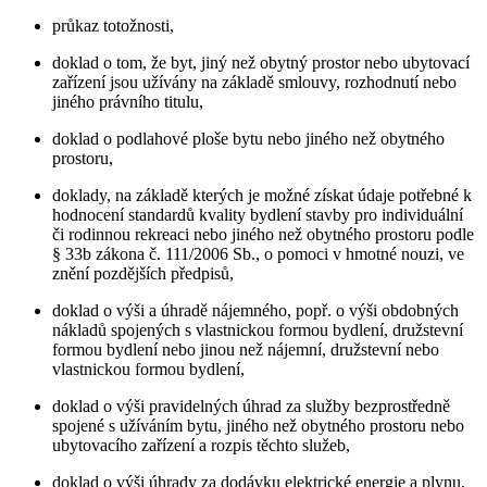
průkaz totožnosti,
doklad o tom, že byt, jiný než obytný prostor nebo ubytovací
zařízení jsou užívány na základě smlouvy, rozhodnutí nebo
jiného právního titulu,
doklad o podlahové ploše bytu nebo jiného než obytného
prostoru,
doklady, na základě kterých je možné získat údaje potřebné k
hodnocení standardů kvality bydlení stavby pro individuální
či rodinnou rekreaci nebo jiného než obytného prostoru podle
§ 33b zákona č. 111/2006 Sb., o pomoci v hmotné nouzi, ve
znění pozdějších předpisů,
doklad o výši a úhradě nájemného, popř. o výši obdobných
nákladů spojených s vlastnickou formou bydlení, družstevní
formou bydlení nebo jinou než nájemní, družstevní nebo
vlastnickou formou bydlení,
doklad o výši pravidelných úhrad za služby bezprostředně
spojené s užíváním bytu, jiného než obytného prostoru nebo
ubytovacího zařízení a rozpis těchto služeb,
doklad o výši úhrady za dodávku elektrické energie a plynu,