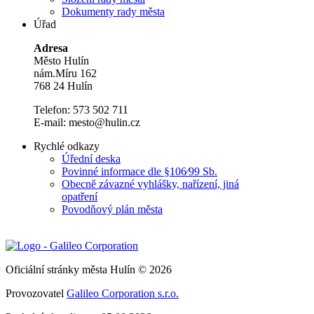
Dokumenty rady města
Úřad
Adresa
Město Hulín
nám.Míru 162
768 24 Hulín
Telefon: 573 502 711
E-mail: mesto@hulin.cz
Rychlé odkazy
Úřední deska
Povinné informace dle §106⁄99 Sb.
Obecně závazné vyhlášky, nařízení, jiná
opatření
Povodňový plán města
Oficiální stránky města Hulín © 2026
Provozovatel
Galileo Corporation s.r.o.