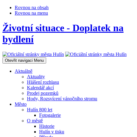
Rovnou na obsah
Rovnou na menu
Životní situace - Doplatek na
bydlení
Otevřit navigaci
Menu
Aktuálně
Aktuality
Hlášení rozhlasu
Kalendář akcí
Prodej pozemků
Hody, Rozsvícení vánočního stromu
Město
Hulín 800 let
Fotogalerie
O městě
Historie
Hulín v tisku