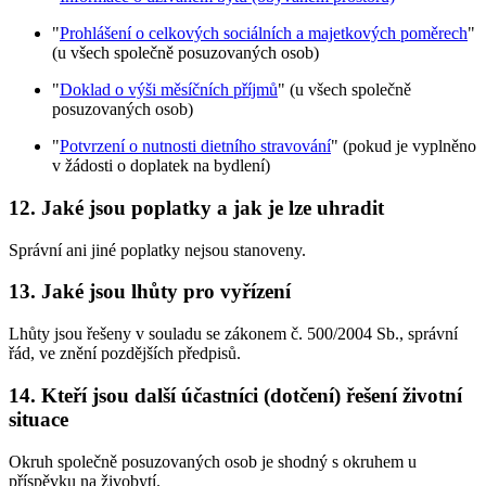
"
Prohlášení o celkových sociálních a majetkových poměrech
"
(u všech společně posuzovaných osob)
"
Doklad o výši měsíčních příjmů
" (u všech společně
posuzovaných osob)
"
Potvrzení o nutnosti dietního stravování
" (pokud je vyplněno
v žádosti o doplatek na bydlení)
12.
Jaké jsou poplatky a jak je lze uhradit
Správní ani jiné poplatky nejsou stanoveny.
13.
Jaké jsou lhůty pro vyřízení
Lhůty jsou řešeny v souladu se zákonem č. 500/2004 Sb., správní
řád, ve znění pozdějších předpisů.
14.
Kteří jsou další účastníci (dotčení) řešení životní
situace
Okruh společně posuzovaných osob je shodný s okruhem u
příspěvku na živobytí.