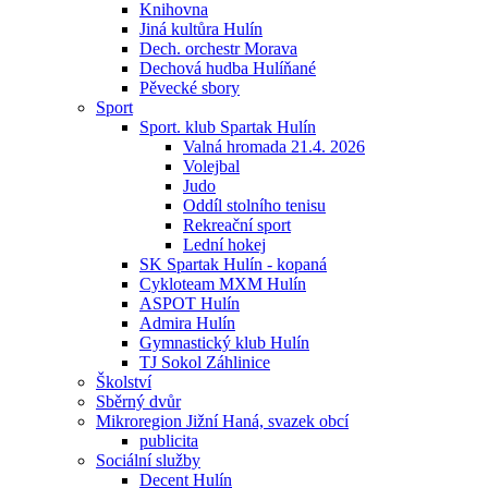
Knihovna
Jiná kultůra Hulín
Dech. orchestr Morava
Dechová hudba Hulíňané
Pěvecké sbory
Sport
Sport. klub Spartak Hulín
Valná hromada 21.4. 2026
Volejbal
Judo
Oddíl stolního tenisu
Rekreační sport
Lední hokej
SK Spartak Hulín - kopaná
Cykloteam MXM Hulín
ASPOT Hulín
Admira Hulín
Gymnastický klub Hulín
TJ Sokol Záhlinice
Školství
Sběrný dvůr
Mikroregion Jižní Haná, svazek obcí
publicita
Sociální služby
Decent Hulín