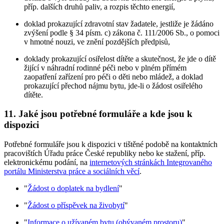
příp. dalších druhů paliv, a rozpis těchto energií,
doklad prokazující zdravotní stav žadatele, jestliže je žádáno
zvýšení podle § 34 písm. c) zákona č. 111/2006 Sb., o pomoci
v hmotné nouzi, ve znění pozdějších předpisů,
doklady prokazující osiřelost dítěte a skutečnost, že jde o dítě
žijící v náhradní rodinné péči nebo v plném přímém
zaopatření zařízení pro péči o děti nebo mládež, a doklad
prokazující přechod nájmu bytu, jde-li o žádost osiřelého
dítěte.
11.
Jaké jsou potřebné formuláře a kde jsou k
dispozici
Potřebné formuláře jsou k dispozici v tištěné podobě na kontaktních
pracovištích Úřadu práce České republiky nebo ke stažení, příp.
elektronickému podání, na
internetových stránkách Integrovaného
portálu Ministerstva práce a sociálních věcí
.
"
Žádost o doplatek na bydlení
"
"
Žádost o příspěvek na živobytí
"
"
Informace o užívaném bytu (obývaném prostoru)
"