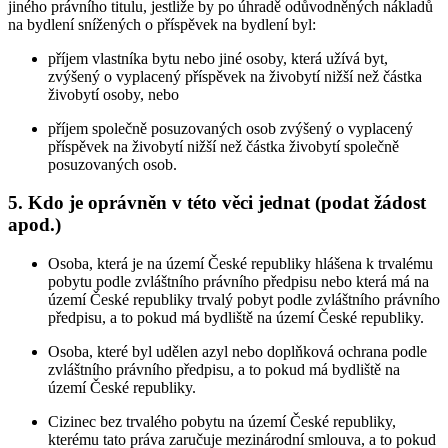
jiného právního titulu, jestliže by po úhradě odůvodněných nákladů
na bydlení snížených o příspěvek na bydlení byl:
příjem vlastníka bytu nebo jiné osoby, která užívá byt,
zvýšený o vyplacený příspěvek na živobytí nižší než částka
živobytí osoby, nebo
příjem společně posuzovaných osob zvýšený o vyplacený
příspěvek na živobytí nižší než částka živobytí společně
posuzovaných osob.
5.
Kdo je oprávněn v této věci jednat (podat žádost
apod.)
Osoba, která je na území České republiky hlášena k trvalému
pobytu podle zvláštního právního předpisu nebo která má na
území České republiky trvalý pobyt podle zvláštního právního
předpisu, a to pokud má bydliště na území České republiky.
Osoba, které byl udělen azyl nebo doplňková ochrana podle
zvláštního právního předpisu, a to pokud má bydliště na
území České republiky.
Cizinec bez trvalého pobytu na území České republiky,
kterému tato práva zaručuje mezinárodní smlouva, a to pokud