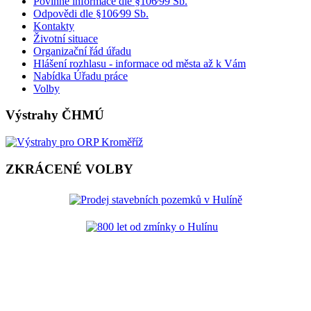
Povinné informace dle §106⁄99 Sb.
Odpovědi dle §106⁄99 Sb.
Kontakty
Životní situace
Organizační řád úřadu
Hlášení rozhlasu - informace od města až k Vám
Nabídka Úřadu práce
Volby
Výstrahy ČHMÚ
ZKRÁCENÉ VOLBY