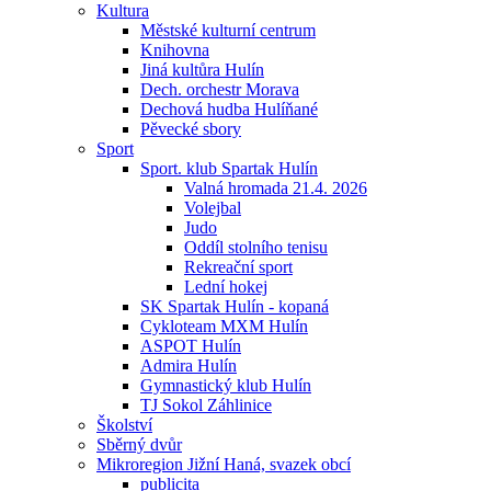
Kultura
Městské kulturní centrum
Knihovna
Jiná kultůra Hulín
Dech. orchestr Morava
Dechová hudba Hulíňané
Pěvecké sbory
Sport
Sport. klub Spartak Hulín
Valná hromada 21.4. 2026
Volejbal
Judo
Oddíl stolního tenisu
Rekreační sport
Lední hokej
SK Spartak Hulín - kopaná
Cykloteam MXM Hulín
ASPOT Hulín
Admira Hulín
Gymnastický klub Hulín
TJ Sokol Záhlinice
Školství
Sběrný dvůr
Mikroregion Jižní Haná, svazek obcí
publicita