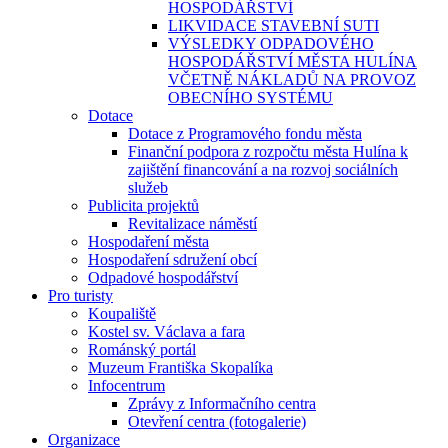
HOSPODÁŘSTVÍ
LIKVIDACE STAVEBNÍ SUTI
VÝSLEDKY ODPADOVÉHO
HOSPODÁŘSTVÍ MĚSTA HULÍNA
VČETNĚ NÁKLADŮ NA PROVOZ
OBECNÍHO SYSTÉMU
Dotace
Dotace z Programového fondu města
Finanční podpora z rozpočtu města Hulína k
zajištění financování a na rozvoj sociálních
služeb
Publicita projektů
Revitalizace náměstí
Hospodaření města
Hospodaření sdružení obcí
Odpadové hospodářství
Pro turisty
Koupaliště
Kostel sv. Václava a fara
Románský portál
Muzeum Františka Skopalíka
Infocentrum
Zprávy z Informačního centra
Otevření centra (fotogalerie)
Organizace