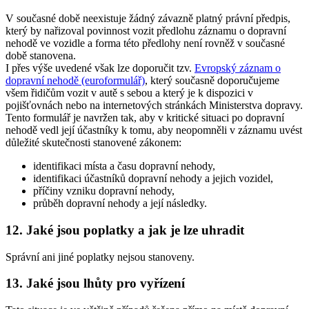
V současné době neexistuje žádný závazně platný právní předpis,
který by nařizoval povinnost vozit předlohu záznamu o dopravní
nehodě ve vozidle a forma této předlohy není rovněž v současné
době stanovena.
I přes výše uvedené však lze doporučit tzv.
Evropský záznam o
dopravní nehodě (euroformulář)
, který současně doporučujeme
všem řidičům vozit v autě s sebou a který je k dispozici v
pojišťovnách nebo na internetových stránkách Ministerstva dopravy.
Tento formulář je navržen tak, aby v kritické situaci po dopravní
nehodě vedl její účastníky k tomu, aby neopomněli v záznamu uvést
důležité skutečnosti stanovené zákonem:
identifikaci místa a času dopravní nehody,
identifikaci účastníků dopravní nehody a jejich vozidel,
příčiny vzniku dopravní nehody,
průběh dopravní nehody a její následky.
12.
Jaké jsou poplatky a jak je lze uhradit
Správní ani jiné poplatky nejsou stanoveny.
13.
Jaké jsou lhůty pro vyřízení