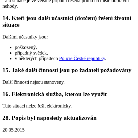
Tato situace je ve většině případů řešena přímo na místě dopravní
nehody.
14.
Kteří jsou další účastníci (dotčení) řešení životní
situace
Dalšími účastníky jsou:
poškozený,
případný svědek,
v některých případech
Policie České republiky
.
15.
Jaké další činnosti jsou po žadateli požadovány
Další činnosti nejsou stanoveny.
16.
Elektronická služba, kterou lze využít
Tuto situaci nelze řešit elektronicky.
28.
Popis byl naposledy aktualizován
20.05.2015