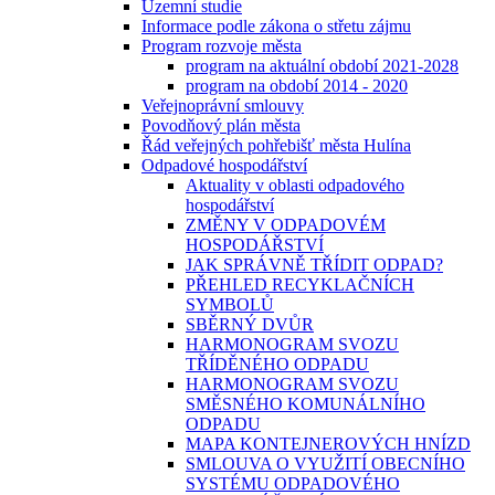
Územní studie
Informace podle zákona o střetu zájmu
Program rozvoje města
program na aktuální období 2021-2028
program na období 2014 - 2020
Veřejnoprávní smlouvy
Povodňový plán města
Řád veřejných pohřebišť města Hulína
Odpadové hospodářství
Aktuality v oblasti odpadového
hospodářství
ZMĚNY V ODPADOVÉM
HOSPODÁŘSTVÍ
JAK SPRÁVNĚ TŘÍDIT ODPAD?
PŘEHLED RECYKLAČNÍCH
SYMBOLŮ
SBĚRNÝ DVŮR
HARMONOGRAM SVOZU
TŘÍDĚNÉHO ODPADU
HARMONOGRAM SVOZU
SMĚSNÉHO KOMUNÁLNÍHO
ODPADU
MAPA KONTEJNEROVÝCH HNÍZD
SMLOUVA O VYUŽITÍ OBECNÍHO
SYSTÉMU ODPADOVÉHO