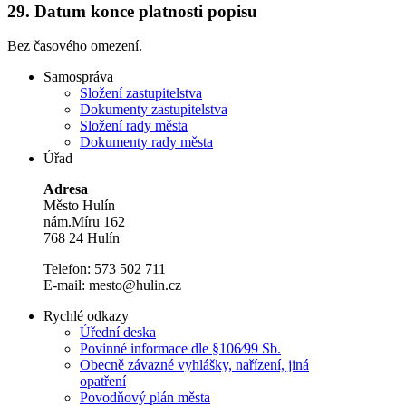
29.
Datum konce platnosti popisu
Bez časového omezení.
Samospráva
Složení zastupitelstva
Dokumenty zastupitelstva
Složení rady města
Dokumenty rady města
Úřad
Adresa
Město Hulín
nám.Míru 162
768 24 Hulín
Telefon: 573 502 711
E-mail: mesto@hulin.cz
Rychlé odkazy
Úřední deska
Povinné informace dle §106⁄99 Sb.
Obecně závazné vyhlášky, nařízení, jiná
opatření
Povodňový plán města