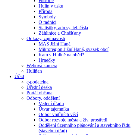
Historie
Hulín v tisku
Příroda
Symboly
O radnici
Statistiky, adresy, tel. čísla
Záhlinice a Chrášťany
Odkazy, zajímavosti
MAS Jižní Haná
Mikroregion Jižní Haná, svazek obcí
Kam v Hulíně na oběd?
Hrnečky
Webová kamera
Hulíňan
Úřad
e-podatelna
Úřední deska
Portál občana
Odbory, oddělení
Vedení úřadu
Útvar tajemníka
Odbor vnitřních věcí
Odbor rozvoje města a živ. prostředí
Oddělení územního plánování a stavebního řádu
(stavební úřad)