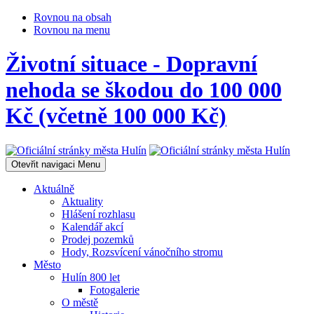
Rovnou na obsah
Rovnou na menu
Životní situace - Dopravní
nehoda se škodou do 100 000
Kč (včetně 100 000 Kč)
Otevřit navigaci
Menu
Aktuálně
Aktuality
Hlášení rozhlasu
Kalendář akcí
Prodej pozemků
Hody, Rozsvícení vánočního stromu
Město
Hulín 800 let
Fotogalerie
O městě