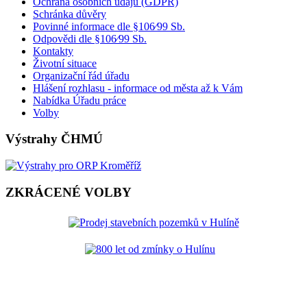
Ochrana osobních údajů (GDPR)
Schránka důvěry
Povinné informace dle §106⁄99 Sb.
Odpovědi dle §106⁄99 Sb.
Kontakty
Životní situace
Organizační řád úřadu
Hlášení rozhlasu - informace od města až k Vám
Nabídka Úřadu práce
Volby
Výstrahy ČHMÚ
ZKRÁCENÉ VOLBY