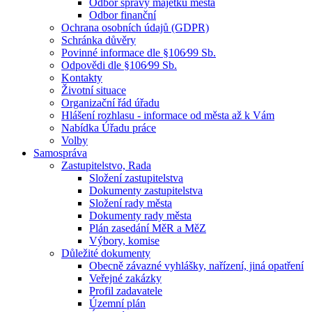
Odbor správy majetku města
Odbor finanční
Ochrana osobních údajů (GDPR)
Schránka důvěry
Povinné informace dle §106⁄99 Sb.
Odpovědi dle §106⁄99 Sb.
Kontakty
Životní situace
Organizační řád úřadu
Hlášení rozhlasu - informace od města až k Vám
Nabídka Úřadu práce
Volby
Samospráva
Zastupitelstvo, Rada
Složení zastupitelstva
Dokumenty zastupitelstva
Složení rady města
Dokumenty rady města
Plán zasedání MěR a MěZ
Výbory, komise
Důležité dokumenty
Obecně závazné vyhlášky, nařízení, jiná opatření
Veřejné zakázky
Profil zadavatele
Územní plán