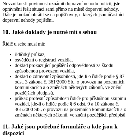
Nevznikne-li povinnost oznámit dopravní nehodu policii, jste
oprávněni řešit situaci sami přímo na místě dopravní nehody.
Dále je možné obrátit se na pojišťovny, u kterých jsou účastníci
dopravní nehody pojištěni.
10.
Jaké doklady je nutné mít s sebou
Řidič u sebe musí mít:
řidičský průkaz,
osvědčení o registraci vozidla,
doklad prokazující pojištění odpovědnosti za škodu
způsobenou provozem vozidla,
doklad o zdravotní způsobilosti, jde-li o řidiče podle § 87
odst. 3 zákona č. 361/2000 Sb., o provozu na pozemních
komunikacích a o změnách některých zákonů, ve znění
pozdějších předpisů,
průkaz profesní způsobilosti řidiče pro příslušnou skupinu
vozidel, jde-li o řidiče podle § 6 odst. 9 a 10 zákona č.
361/2000 Sb., o provozu na pozemních komunikacích a o
změnách některých zákonů, ve znění pozdějších předpisů.
11.
Jaké jsou potřebné formuláře a kde jsou k
dispozici