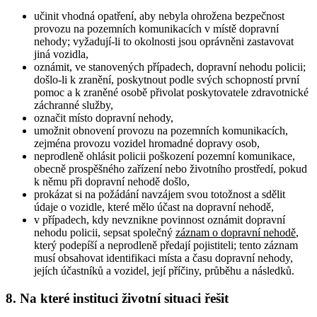
učinit vhodná opatření, aby nebyla ohrožena bezpečnost
provozu na pozemních komunikacích v místě dopravní
nehody; vyžadují-li to okolnosti jsou oprávněni zastavovat
jiná vozidla,
oznámit, ve stanovených případech, dopravní nehodu policii;
došlo-li k zranění, poskytnout podle svých schopností první
pomoc a k zraněné osobě přivolat poskytovatele zdravotnické
záchranné služby,
označit místo dopravní nehody,
umožnit obnovení provozu na pozemních komunikacích,
zejména provozu vozidel hromadné dopravy osob,
neprodleně ohlásit policii poškození pozemní komunikace,
obecně prospěšného zařízení nebo životního prostředí, pokud
k němu při dopravní nehodě došlo,
prokázat si na požádání navzájem svou totožnost a sdělit
údaje o vozidle, které mělo účast na dopravní nehodě,
v případech, kdy nevznikne povinnost oznámit dopravní
nehodu policii, sepsat společný
záznam o dopravní nehodě
,
který podepíší a neprodleně předají pojistiteli; tento záznam
musí obsahovat identifikaci místa a času dopravní nehody,
jejích účastníků a vozidel, její příčiny, průběhu a následků.
8.
Na které instituci životní situaci řešit