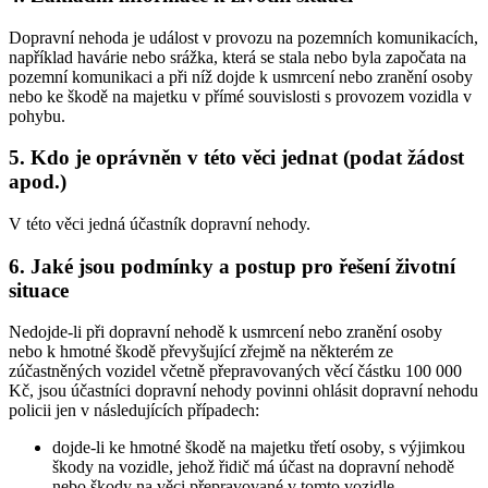
Dopravní nehoda je událost v provozu na pozemních komunikacích,
například havárie nebo srážka, která se stala nebo byla započata na
pozemní komunikaci a při níž dojde k usmrcení nebo zranění osoby
nebo ke škodě na majetku v přímé souvislosti s provozem vozidla v
pohybu.
5.
Kdo je oprávněn v této věci jednat (podat žádost
apod.)
V této věci jedná účastník dopravní nehody.
6.
Jaké jsou podmínky a postup pro řešení životní
situace
Nedojde-li při dopravní nehodě k usmrcení nebo zranění osoby
nebo k hmotné škodě převyšující zřejmě na některém ze
zúčastněných vozidel včetně přepravovaných věcí částku 100 000
Kč, jsou účastníci dopravní nehody povinni ohlásit dopravní nehodu
policii jen v následujících případech:
dojde-li ke hmotné škodě na majetku třetí osoby, s výjimkou
škody na vozidle, jehož řidič má účast na dopravní nehodě
nebo škody na věci přepravované v tomto vozidle,