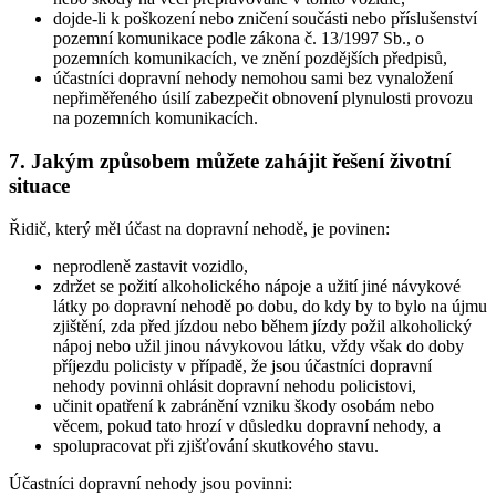
dojde-li k poškození nebo zničení součásti nebo příslušenství
pozemní komunikace podle zákona č. 13/1997 Sb., o
pozemních komunikacích, ve znění pozdějších předpisů,
účastníci dopravní nehody nemohou sami bez vynaložení
nepřiměřeného úsilí zabezpečit obnovení plynulosti provozu
na pozemních komunikacích.
7.
Jakým způsobem můžete zahájit řešení životní
situace
Řidič, který měl účast na dopravní nehodě, je povinen:
neprodleně zastavit vozidlo,
zdržet se požití alkoholického nápoje a užití jiné návykové
látky po dopravní nehodě po dobu, do kdy by to bylo na újmu
zjištění, zda před jízdou nebo během jízdy požil alkoholický
nápoj nebo užil jinou návykovou látku, vždy však do doby
příjezdu policisty v případě, že jsou účastníci dopravní
nehody povinni ohlásit dopravní nehodu policistovi,
učinit opatření k zabránění vzniku škody osobám nebo
věcem, pokud tato hrozí v důsledku dopravní nehody, a
spolupracovat při zjišťování skutkového stavu.
Účastníci dopravní nehody jsou povinni: