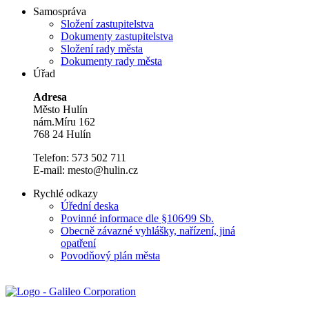
Samospráva
Složení zastupitelstva
Dokumenty zastupitelstva
Složení rady města
Dokumenty rady města
Úřad
Adresa
Město Hulín
nám.Míru 162
768 24 Hulín
Telefon: 573 502 711
E-mail: mesto@hulin.cz
Rychlé odkazy
Úřední deska
Povinné informace dle §106⁄99 Sb.
Obecně závazné vyhlášky, nařízení, jiná
opatření
Povodňový plán města