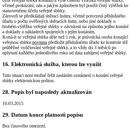
byla veřejná sbírka konána) a výše čistého výtěžku veřejné sbírky,
včetně prokázání, zda a jakým způsobem byl použit čistý výtěžek ke
stanovenému účelu veřejné sbírky.
Zároveň se předkládají sběrací listiny, včetně potvrzení příslušného
úřadu o počtu ověřených sběracích listin, nebo jiné doklady o
hrubém výtěžku veřejné sbírky v závislosti na způsobu jejího konání
a doklady o nákladech spojených s jejím konáním.
Koná-li se veřejná sbírka déle než 1 rok, je právnická osoba konající
veřejnou sbírku
povinna
předložit příslušnému úřadu ke kontrole též
průběžné vyúčtování veřejné sbírky, a to vždy do 3 měsíců po
uplynutí každého jednotlivého roku od data zahájení veřejné sbírky.
16.
Elektronická služba, kterou lze využít
Tuto situaci není možné řešit zasláním oznámení o konání veřejné
sbírky elektronickou poštou.
28.
Popis byl naposledy aktualizován
10.03.2015
29.
Datum konce platnosti popisu
Bez časového omezení.