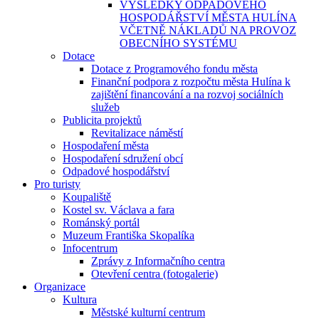
VÝSLEDKY ODPADOVÉHO
HOSPODÁŘSTVÍ MĚSTA HULÍNA
VČETNĚ NÁKLADŮ NA PROVOZ
OBECNÍHO SYSTÉMU
Dotace
Dotace z Programového fondu města
Finanční podpora z rozpočtu města Hulína k
zajištění financování a na rozvoj sociálních
služeb
Publicita projektů
Revitalizace náměstí
Hospodaření města
Hospodaření sdružení obcí
Odpadové hospodářství
Pro turisty
Koupaliště
Kostel sv. Václava a fara
Románský portál
Muzeum Františka Skopalíka
Infocentrum
Zprávy z Informačního centra
Otevření centra (fotogalerie)
Organizace
Kultura
Městské kulturní centrum