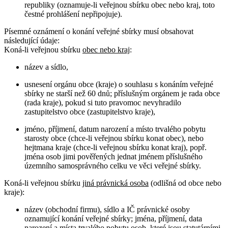
republiky (oznamuje-li veřejnou sbírku obec nebo kraj, toto
čestné prohlášení nepřipojuje).
Písemné oznámení o konání veřejné sbírky musí obsahovat
následující údaje:
Koná-li veřejnou sbírku
obec nebo kraj
:
název a sídlo,
usnesení orgánu obce (kraje) o souhlasu s konáním veřejné
sbírky ne starší než 60 dnů; příslušným orgánem je rada obce
(rada kraje), pokud si tuto pravomoc nevyhradilo
zastupitelstvo obce (zastupitelstvo kraje),
jméno, příjmení, datum narození a místo trvalého pobytu
starosty obce (chce-li veřejnou sbírku konat obec), nebo
hejtmana kraje (chce-li veřejnou sbírku konat kraj), popř.
jména osob jimi pověřených jednat jménem příslušného
územního samosprávného celku ve věci veřejné sbírky.
Koná-li veřejnou sbírku
jiná právnická osoba
(odlišná od obce nebo
kraje):
název (obchodní firmu), sídlo a IČ právnické osoby
oznamující konání veřejné sbírky; jména, příjmení, data
narození a místa trvalého pobytu osob, které jsou statutárními