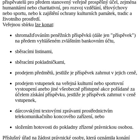
přispěvatelů pro předem stanovený veřejně prospěšný účel, zejména
humanitární nebo charitativní, pro rozvoj vzdělání, tělovýchovy
nebo sportu, nebo k zajištění ochrany kulturních památek, tradic a
životního prostředí.
Veřejnou sbírku
lze konat
:
shromažďováním peněžních příspěvků (dále jen "příspěvek")
na předem vyhlášeném zvláštním bankovním účtu,
sběracími listinami,
sběracími pokladničkami,
prodejem předmětů, jestliže je příspěvek zahrnut v jejich ceně,
prodejem vstupenek na veřejná kulturní nebo sportovní
vystoupení anebo jiné všeobecně přístupné akce pořádané za
účelem získání příspěvku, jestliže je příspěvek zahrnut v ceně
vstupenek,
dárcovskými textovými zprávami prostřednictvím
telekomunikačního koncového zařízení, nebo
složením hotovosti do pokladny zřízené právnickou osobou.
Příslušný úřad na žádost právnické osoby, která oznámila konání