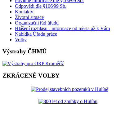
Povinné informace dle §106⁄99 Sb.
Odpovědi dle §106⁄99 Sb.
Kontakty
Životní situace
Organizační řád úřadu
Hlášení rozhlasu - informace od města až k Vám
Nabídka Úřadu práce
Volby
Výstrahy ČHMÚ
ZKRÁCENÉ VOLBY