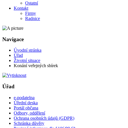
Ostatní
Kontakt
Firmy
Radnice
Navigace
Úvodní stránka
Úřad
Životní situace
Konání veřejných sbírek
Úřad
e-podatelna
Úřední deska
Portál občana
Odbory, oddělení
Ochrana osobních údajů (GDPR)
Schránka důvěry