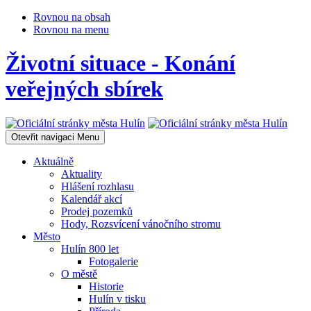
Rovnou na obsah
Rovnou na menu
Životní situace - Konání
veřejných sbírek
Otevřit navigaci
Menu
Aktuálně
Aktuality
Hlášení rozhlasu
Kalendář akcí
Prodej pozemků
Hody, Rozsvícení vánočního stromu
Město
Hulín 800 let
Fotogalerie
O městě
Historie
Hulín v tisku