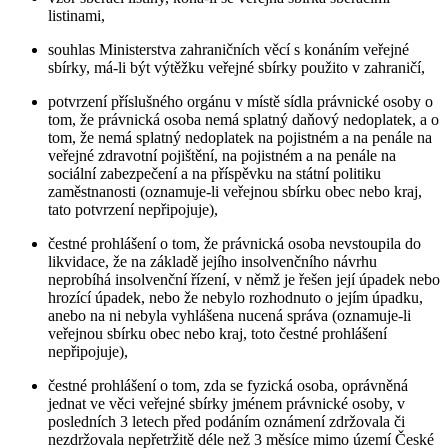
listinami,
souhlas Ministerstva zahraničních věcí s konáním veřejné
sbírky, má-li být výtěžku veřejné sbírky použito v zahraničí,
potvrzení příslušného orgánu v místě sídla právnické osoby o
tom, že právnická osoba nemá splatný daňový nedoplatek, a o
tom, že nemá splatný nedoplatek na pojistném a na penále na
veřejné zdravotní pojištění, na pojistném a na penále na
sociální zabezpečení a na příspěvku na státní politiku
zaměstnanosti (oznamuje-li veřejnou sbírku obec nebo kraj,
tato potvrzení nepřipojuje),
čestné prohlášení o tom, že právnická osoba nevstoupila do
likvidace, že na základě jejího insolvenčního návrhu
neprobíhá insolvenční řízení, v němž je řešen její úpadek nebo
hrozící úpadek, nebo že nebylo rozhodnuto o jejím úpadku,
anebo na ni nebyla vyhlášena nucená správa (oznamuje-li
veřejnou sbírku obec nebo kraj, toto čestné prohlášení
nepřipojuje),
čestné prohlášení o tom, zda se fyzická osoba, oprávněná
jednat ve věci veřejné sbírky jménem právnické osoby, v
posledních 3 letech před podáním oznámení zdržovala či
nezdržovala nepřetržitě déle než 3 měsíce mimo území České