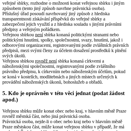
veřejné sbírky, rozhodne o možnosti konat veřejnou sbírku i jiným
způsobem (tento jiný způsob navrhne právnická osoba).
Příslušný úřad posoudí navrhovaný jiný způsob z hlediska
transparentnosti získávání příspěvků do veřejné sbírky a
zabezpečení jejich využití a z hlediska souladu s jinými právními
předpisy a veřejným pořádkem.
Veřejnou sbírkou
není
sbírka konaná politickými stranami nebo
politickými hnutími, spolky, společnostmi, svazy, hnutími, jakož i
odborovými organizacemi, registrovanými podle zvláštních právních
předpisů, mezi svými členy za účelem dosažení prostředků k plnění
svých úkolů.
Veřejnou sbírkou
rovněž není
sbírka konaná církvemi a
náboženskými společnostmi, registrovanými podle zvláštního
právního předpisu, k církevním nebo náboženským účelům, pokud
se koná v kostelích, modlitebnách a jiných místech určených k
provádění náboženských úkonů, bohoslužeb a obřadů.
5.
Kdo je oprávněn v této věci jednat (podat žádost
apod.)
Veřejnou sbírku může konat obec nebo kraj, v hlavním městě Praze
rovněž městská část, nebo jiná právnická osoba.
Právnická osoba, nejde-li o obec nebo kraj nebo v hlavním městě
Praze městskou část, může konat veřejnou sbírku v případě, že má