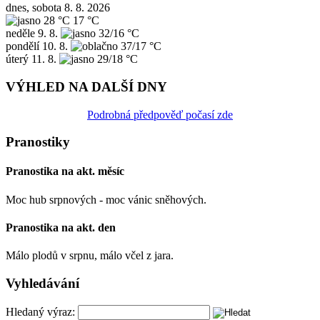
dnes, sobota 8. 8. 2026
28 °C
17 °C
neděle
9. 8.
32/16 °C
pondělí
10. 8.
37/17 °C
úterý
11. 8.
29/18 °C
VÝHLED NA DALŠÍ DNY
Podrobná předpověď počasí zde
Pranostiky
Pranostika na akt. měsíc
Moc hub srpnových - moc vánic sněhových.
Pranostika na akt. den
Málo plodů v srpnu, málo včel z jara.
Vyhledávání
Hledaný výraz: