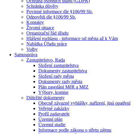
Ochrana osobních údajů (GDPR)
Schránka důvěry
Povinné informace dle §106⁄99 Sb.
Odpovědi dle §106⁄99 Sb.
Kontakty
Životní situace
Organizační řád úřadu
Hlášení rozhlasu - informace od města až k Vám
Nabídka Úřadu práce
Volby
Samospráva
Zastupitelstvo, Rada
Složení zastupitelstva
Dokumenty zastupitelstva
Složení rady města
Dokumenty rady města
Plán zasedání MěR a MěZ
Výbory, komise
Důležité dokumenty
Obecně závazné vyhlášky, nařízení, jiná opatření
Veřejné zakázky
Profil zadavatele
Územní plán
Územní studie
Informace podle zákona o střetu zájmu