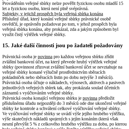
Prováděním veřejné sbírky nelze pověřit fyzickou osobu mladší 15
let a fyzickou osobu, která není plně svéprávná.
Subjekty, v jejichž prospěch byla veřejná sbírka konána
Příslušný úřad, který konání veřejné sbírky právnické osobě
osvědčil, je oprávněn požadovat po tom, v jehož prospěch byla
veřejná sbírka konána, aby prokázal, zda a jakým způsobem byl
využit čistý výtěžek veřejné sbírky.
15.
Jaké další činnosti jsou po žadateli požadovány
Právnická osoba je
povinna
pro každou veřejnou sbírku zřídit
zvláštní bankovní účet, na který převede hrubý výtěžek veřejné
sbírky (povinnost zřizovat zvláštní bankovní účet se nevztahuje na
veřejné sbírky konané výlučně prostřednictvím sběracích
pokladniček nebo sběracích listin po dobu nejvýše 3 měsíců).
Právnická osoba účtuje o nákladech, výnosech, aktivech a pasivech
jednotlivých veřejných sbírek tak, aby prokázala soulad účetních
záznamů s vyúčtováním veřejné sbírky.
Právnická osoba konající veřejnou sbírku je
povinna
předložit
příslušnému úřadu nejpozději do 3 měsíců ode dne ukončení veřejné
sbírky ke kontrole a schválení celkové vyúčtování veřejné sbírky.
Ve vyúčtování veřejné sbírky se uvádí výše jejího hrubého výtěžku,
výše skutečných nákladů spojených s jejím konáním (která však
nesmí převýšit 5 % z celkového hrubého výtěžku za dobu, po kterou