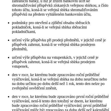
zahraniční banky, u níž je zřízen bankovní účet ke
shromažďování příspěvků získaných veřejnou sbírkou, a číslo
tohoto účtu, koná-li se veřejná sbírka shromažďováním
příspěvků na předem vyhlášeném bankovním účtu,
podmínky pro otevření a zjištění obsahu sběracích
pokladniček, koná-li se veřejná sbírka sběracími
pokladničkami,
určení výše příspěvku při prodeji předmětů, v jejichž ceně je
příspěvek zahrnut, koná-li se veřejná sbírka prodejem
předmětů,
určení výše příspěvku na vstupenkách, v jejichž ceně je
příspěvek zahrnut, koná-li se veřejná sbírka prodejem
vstupenek,
den v roce, ke kterému bude zpracováno roční průběžné
vyúčtování, koná-li se veřejná sbírka na dobu neurčitou nebo
na dobu určitou po dobu delší než 1 rok, tento den nelze po
zveřejnění osvědčení změnit,
den v roce, ke kterému bude zpracováno první roční průběžné
vyúčtování, není-li tento den totožný se dnem, ke kterému
bude zpracováno roční průběžné vyúčtování; první průběžné
vyúčtování může být zpracováno za dobu delší než kalendářní