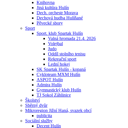
Knihovna
Jiná kultůra Hulín
Dech. orchestr Morava
Dechová hudba Hulíňané
Pěvecké sbory
Sport
Sport. klub Spartak Hulín
Valná hromada 21.4. 2026
Volejbal
Judo
Oddíl stolního tenisu
Rekreační sport
Lední hokej
SK Spartak Hulín - kopaná
Cykloteam MXM Hulín
ASPOT Hulín
Admira Hulín
Gymnastický klub Hulín
TJ Sokol Záhlinice
Školství
Sběrný dvůr
Mikroregion Jižní Haná, svazek obcí
publicita
Sociální služby
Decent Hulín