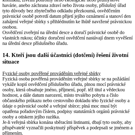
havárie, anebo záchrana zdraví nebo života osoby, příslušný úřad
tyto důvody bez zbytečného odkladu přezkoumá, osvědčením
právnické osobě potvrdí datum přijetí jejího oznámení a stanoví den
zahájení veřejné sbírky s přihlédnutím ke lhůtě navržené právnickou
osobou.
Osvědčení zveřejní na úřední desce a doručí právnické osobě do
vlastních rukou; účinky doručení osvědčení nastávají dnem vyvěšení
na úřední desce příslušného úřadu.
14.
Kteří jsou další účastníci (dotčení) řešení životní
situace
Fyzické osoby pověřené prováděním veřejné sbírky
Fyzická osoba pověřená prováděním veřejné sbírky se na požádání
vykáže kopií osvědčení příslušného úřadu, plnou mocí právnické
osoby, která obsahuje jméno, příjmení, popř. též titul a vědeckou
hodnost, a dále datum narození, místo trvalého pobytu a číslo
občanského průkazu nebo cestovního dokladu této fyzické osoby a
údaje o právnické osobě a veřejné sbírce; plná moc musí být
opatřena pořadovým číslem, podpisy statutárních orgánů právnické
osoby a otiskem jejího razítka.
Je-li veřejná sbírka konána sběracími listinami, dbají tyto osoby, aby
přispěvatelé vyznačili poskytnutý příspěvek a podepsali se jménem a
příjmením.