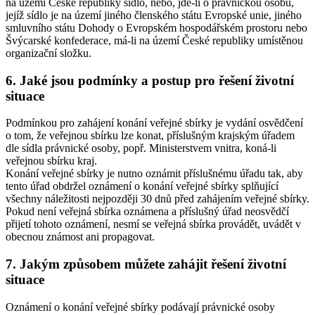
na území České republiky sídlo, nebo, jde-li o právnickou osobu,
jejíž sídlo je na území jiného členského státu Evropské unie, jiného
smluvního státu Dohody o Evropském hospodářském prostoru nebo
Švýcarské konfederace, má-li na území České republiky umístěnou
organizační složku.
6.
Jaké jsou podmínky a postup pro řešení životní
situace
Podmínkou pro zahájení konání veřejné sbírky je vydání osvědčení
o tom, že veřejnou sbírku lze konat, příslušným krajským úřadem
dle sídla právnické osoby, popř. Ministerstvem vnitra, koná-li
veřejnou sbírku kraj.
Konání veřejné sbírky je nutno oznámit příslušnému úřadu tak, aby
tento úřad obdržel oznámení o konání veřejné sbírky splňující
všechny náležitosti nejpozději 30 dnů před zahájením veřejné sbírky.
Pokud není veřejná sbírka oznámena a příslušný úřad neosvědčí
přijetí tohoto oznámení, nesmí se veřejná sbírka provádět, uvádět v
obecnou známost ani propagovat.
7.
Jakým způsobem můžete zahájit řešení životní
situace
Oznámení o konání veřejné sbírky podávají právnické osoby