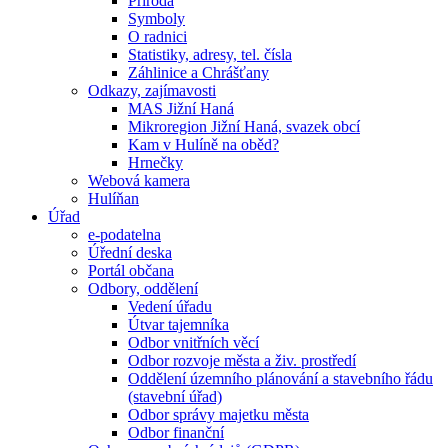
Příroda
Symboly
O radnici
Statistiky, adresy, tel. čísla
Záhlinice a Chrášťany
Odkazy, zajímavosti
MAS Jižní Haná
Mikroregion Jižní Haná, svazek obcí
Kam v Hulíně na oběd?
Hrnečky
Webová kamera
Hulíňan
Úřad
e-podatelna
Úřední deska
Portál občana
Odbory, oddělení
Vedení úřadu
Útvar tajemníka
Odbor vnitřních věcí
Odbor rozvoje města a živ. prostředí
Oddělení územního plánování a stavebního řádu
(stavební úřad)
Odbor správy majetku města
Odbor finanční