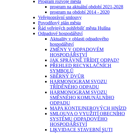
Program rozvoje města
program na aktuální období 2021-2028
program na období 2014 - 2020
Veřejnoprávní smlouvy
Povodňový plán města
Řád veřejných pohřebišť města Hulína
Odpadové hospodářství
Aktuality v oblasti odpadového
hospodářství
ZMĚNY V ODPADOVÉM
HOSPODÁŘSTVÍ
JAK SPRÁVNĚ TŘÍDIT ODPAD?
PŘEHLED RECYKLAČNÍCH
SYMBOLŮ
SBĚRNÝ DVŮR
HARMONOGRAM SVOZU
TŘÍDĚNÉHO ODPADU
HARMONOGRAM SVOZU
SMĚSNÉHO KOMUNÁLNÍHO
ODPADU
MAPA KONTEJNEROVÝCH HNÍZD
SMLOUVA O VYUŽITÍ OBECNÍHO
SYSTÉMU ODPADOVÉHO
HOSPODÁŘSTVÍ
LIKVIDACE STAVEBNÍ SUTI