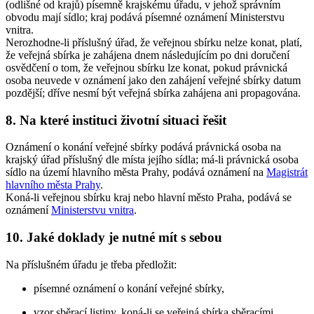
(odlišné od krajů) písemně krajskému úřadu, v jehož správním
obvodu mají sídlo; kraj podává písemné oznámení Ministerstvu
vnitra.
Nerozhodne-li příslušný úřad, že veřejnou sbírku nelze konat, platí,
že veřejná sbírka je zahájena dnem následujícím po dni doručení
osvědčení o tom, že veřejnou sbírku lze konat, pokud právnická
osoba neuvede v oznámení jako den zahájení veřejné sbírky datum
pozdější; dříve nesmí být veřejná sbírka zahájena ani propagována.
8.
Na které instituci životní situaci řešit
Oznámení o konání veřejné sbírky podává právnická osoba na
krajský úřad příslušný dle místa jejího sídla; má-li právnická osoba
sídlo na území hlavního města Prahy, podává oznámení na
Magistrát
hlavního města Prahy
.
Koná-li veřejnou sbírku kraj nebo hlavní město Praha, podává se
oznámení
Ministerstvu vnitra
.
10.
Jaké doklady je nutné mít s sebou
Na příslušném úřadu je třeba předložit:
písemné oznámení o konání veřejné sbírky,
vzor sběrací listiny, koná-li se veřejná sbírka sběracími