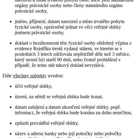
orgány právnické osoby nebo členy statutárního orgánu
právnické osoby,
jméno, příjmení, datum narození a místo trvalého pobytu
fyzické osoby, oprávněné jednat ve věci veřejné sbírky
jménem právnické osoby,
doklad o bezúhonnosti této fyzické osoby obdobný výpisu z
evidence Rejstříku trestů vydaný státem, ve kterém se v
posledních 3 letech zdržovala nepřetržitě déle než 3 měsíce,
který nesmí být starší 90 dnů, nebo čestné prohlášení v
případě, že tento stát takový doklad nevydává.
Dále
všechny subjekty
uvedou:
účel veřejné sbírky,
území, na němž se veřejná sbírka bude konat,
datum zahájení a datum ukončení veřejné sbírky, popř.
informaci, že veřejná sbírka bude konána na dobu neurčitou,
způsob provádění veřejné sbírky,
název a adresu banky nebo její pobočky nebo pobočky