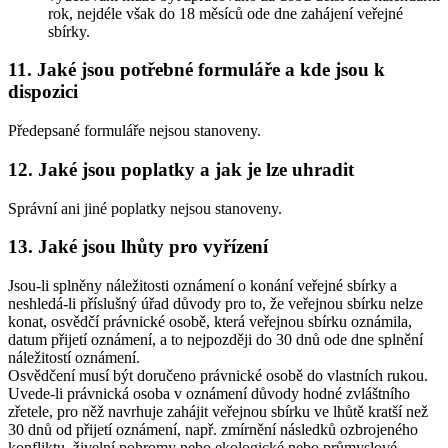
rok, nejdéle však do 18 měsíců ode dne zahájení veřejné
sbírky.
11.
Jaké jsou potřebné formuláře a kde jsou k
dispozici
Předepsané formuláře nejsou stanoveny.
12.
Jaké jsou poplatky a jak je lze uhradit
Správní ani jiné poplatky nejsou stanoveny.
13.
Jaké jsou lhůty pro vyřízení
Jsou-li splněny náležitosti oznámení o konání veřejné sbírky a
neshledá-li příslušný úřad důvody pro to, že veřejnou sbírku nelze
konat, osvědčí právnické osobě, která veřejnou sbírku oznámila,
datum přijetí oznámení, a to nejpozději do 30 dnů ode dne splnění
náležitostí oznámení.
Osvědčení musí být doručeno právnické osobě do vlastních rukou.
Uvede-li právnická osoba v oznámení důvody hodné zvláštního
zřetele, pro něž navrhuje zahájit veřejnou sbírku ve lhůtě kratší než
30 dnů od přijetí oznámení, např. zmírnění následků ozbrojeného
konfliktu, živelní pohromy nebo ekologické nebo průmyslové