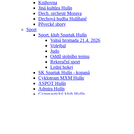
Knihovna
Jiná kultůra Hulín
Dech. orchestr Morava
Dechová hudba Hulíňané
Pěvecké sbory
Sport
Sport. klub Spartak Hulín
Valná hromada 21.4. 2026
Volejbal
Judo
Oddíl stolního tenisu
Rekreační sport
Lední hokej
SK Spartak Hulín - kopaná
Cykloteam MXM Hulín
ASPOT Hulín
Admira Hulín
Gymnastický klub Hulín
TJ Sokol Záhlinice
Školství
Sběrný dvůr
Mikroregion Jižní Haná, svazek obcí
publicita
Sociální služby
Decent Hulín