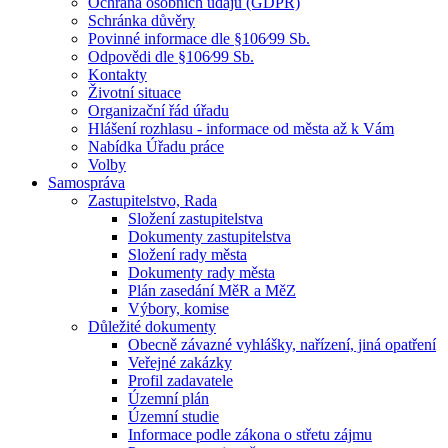
Ochrana osobních údajů (GDPR)
Schránka důvěry
Povinné informace dle §106⁄99 Sb.
Odpovědi dle §106⁄99 Sb.
Kontakty
Životní situace
Organizační řád úřadu
Hlášení rozhlasu - informace od města až k Vám
Nabídka Úřadu práce
Volby
Samospráva
Zastupitelstvo, Rada
Složení zastupitelstva
Dokumenty zastupitelstva
Složení rady města
Dokumenty rady města
Plán zasedání MěR a MěZ
Výbory, komise
Důležité dokumenty
Obecně závazné vyhlášky, nařízení, jiná opatření
Veřejné zakázky
Profil zadavatele
Územní plán
Územní studie
Informace podle zákona o střetu zájmu