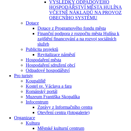
VÝSLEDKY ODPADOVÉHO
HOSPODÁŘSTVÍ MĚSTA HULÍNA
VČETNĚ NÁKLADŮ NA PROVOZ
OBECNÍHO SYSTÉMU
Dotace
Dotace z Programového fondu města
Finanční podpora z rozpočtu města Hulína k
zajištění financování a na rozvoj sociálních
služeb
Publicita projektů
Revitalizace náměstí
Hospodaření města
Hospodaření sdružení obcí
Odpadové hospodářství
Pro turisty
Koupaliště
Kostel sv. Václava a fara
Románský portál
Muzeum Františka Skopalíka
Infocentrum
Zprávy z Informačního centra
Otevření centra (fotogalerie)
Organizace
Kultura
Městské kulturní centrum