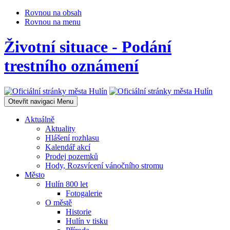
Rovnou na obsah
Rovnou na menu
Životní situace - Podání
trestního oznámení
Otevřit navigaci
Menu
Aktuálně
Aktuality
Hlášení rozhlasu
Kalendář akcí
Prodej pozemků
Hody, Rozsvícení vánočního stromu
Město
Hulín 800 let
Fotogalerie
O městě
Historie
Hulín v tisku