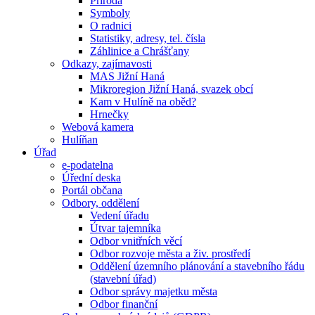
Příroda
Symboly
O radnici
Statistiky, adresy, tel. čísla
Záhlinice a Chrášťany
Odkazy, zajímavosti
MAS Jižní Haná
Mikroregion Jižní Haná, svazek obcí
Kam v Hulíně na oběd?
Hrnečky
Webová kamera
Hulíňan
Úřad
e-podatelna
Úřední deska
Portál občana
Odbory, oddělení
Vedení úřadu
Útvar tajemníka
Odbor vnitřních věcí
Odbor rozvoje města a živ. prostředí
Oddělení územního plánování a stavebního řádu
(stavební úřad)
Odbor správy majetku města
Odbor finanční