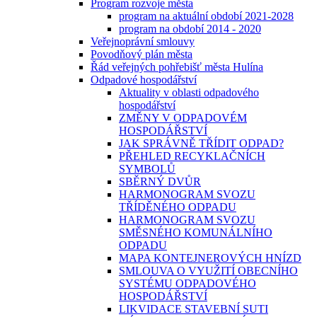
Program rozvoje města
program na aktuální období 2021-2028
program na období 2014 - 2020
Veřejnoprávní smlouvy
Povodňový plán města
Řád veřejných pohřebišť města Hulína
Odpadové hospodářství
Aktuality v oblasti odpadového
hospodářství
ZMĚNY V ODPADOVÉM
HOSPODÁŘSTVÍ
JAK SPRÁVNĚ TŘÍDIT ODPAD?
PŘEHLED RECYKLAČNÍCH
SYMBOLŮ
SBĚRNÝ DVŮR
HARMONOGRAM SVOZU
TŘÍDĚNÉHO ODPADU
HARMONOGRAM SVOZU
SMĚSNÉHO KOMUNÁLNÍHO
ODPADU
MAPA KONTEJNEROVÝCH HNÍZD
SMLOUVA O VYUŽITÍ OBECNÍHO
SYSTÉMU ODPADOVÉHO
HOSPODÁŘSTVÍ
LIKVIDACE STAVEBNÍ SUTI