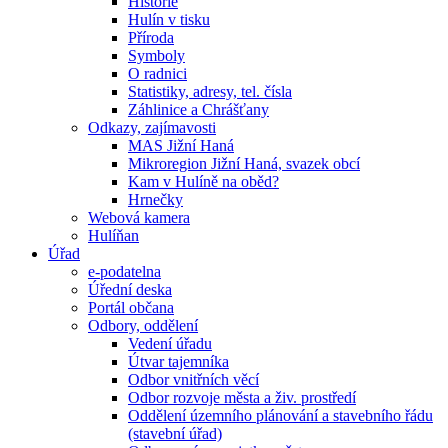
Historie
Hulín v tisku
Příroda
Symboly
O radnici
Statistiky, adresy, tel. čísla
Záhlinice a Chrášťany
Odkazy, zajímavosti
MAS Jižní Haná
Mikroregion Jižní Haná, svazek obcí
Kam v Hulíně na oběd?
Hrnečky
Webová kamera
Hulíňan
Úřad
e-podatelna
Úřední deska
Portál občana
Odbory, oddělení
Vedení úřadu
Útvar tajemníka
Odbor vnitřních věcí
Odbor rozvoje města a živ. prostředí
Oddělení územního plánování a stavebního řádu
(stavební úřad)