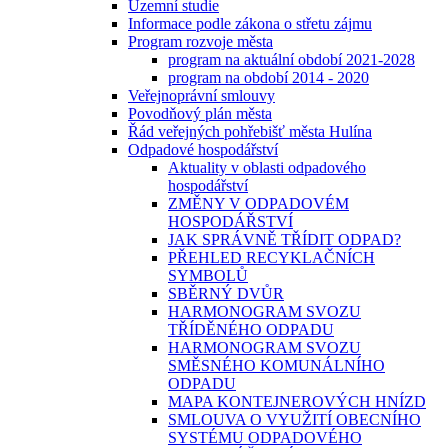
Územní studie
Informace podle zákona o střetu zájmu
Program rozvoje města
program na aktuální období 2021-2028
program na období 2014 - 2020
Veřejnoprávní smlouvy
Povodňový plán města
Řád veřejných pohřebišť města Hulína
Odpadové hospodářství
Aktuality v oblasti odpadového
hospodářství
ZMĚNY V ODPADOVÉM
HOSPODÁŘSTVÍ
JAK SPRÁVNĚ TŘÍDIT ODPAD?
PŘEHLED RECYKLAČNÍCH
SYMBOLŮ
SBĚRNÝ DVŮR
HARMONOGRAM SVOZU
TŘÍDĚNÉHO ODPADU
HARMONOGRAM SVOZU
SMĚSNÉHO KOMUNÁLNÍHO
ODPADU
MAPA KONTEJNEROVÝCH HNÍZD
SMLOUVA O VYUŽITÍ OBECNÍHO
SYSTÉMU ODPADOVÉHO