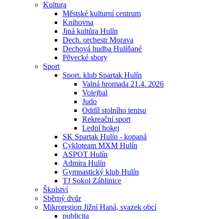
Kultura
Městské kulturní centrum
Knihovna
Jiná kultůra Hulín
Dech. orchestr Morava
Dechová hudba Hulíňané
Pěvecké sbory
Sport
Sport. klub Spartak Hulín
Valná hromada 21.4. 2026
Volejbal
Judo
Oddíl stolního tenisu
Rekreační sport
Lední hokej
SK Spartak Hulín - kopaná
Cykloteam MXM Hulín
ASPOT Hulín
Admira Hulín
Gymnastický klub Hulín
TJ Sokol Záhlinice
Školství
Sběrný dvůr
Mikroregion Jižní Haná, svazek obcí
publicita