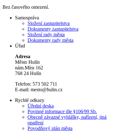
Bez časového omezení.
Samospráva
Složení zastupitelstva
Dokumenty zastupitelstva
Složení rady města
Dokumenty rady města
Úřad
Adresa
Město Hulín
nám.Míru 162
768 24 Hulín
Telefon: 573 502 711
E-mail: mesto@hulin.cz
Rychlé odkazy
Úřední deska
Povinné informace dle §106⁄99 Sb.
Obecně závazné vyhlášky, nařízení, jiná
opatření
Povodňový plán města