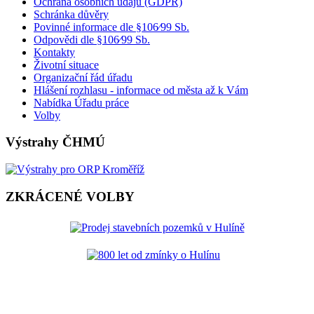
Ochrana osobních údajů (GDPR)
Schránka důvěry
Povinné informace dle §106⁄99 Sb.
Odpovědi dle §106⁄99 Sb.
Kontakty
Životní situace
Organizační řád úřadu
Hlášení rozhlasu - informace od města až k Vám
Nabídka Úřadu práce
Volby
Výstrahy ČHMÚ
ZKRÁCENÉ VOLBY