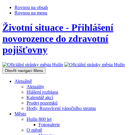
Rovnou na obsah
Rovnou na menu
Životní situace - Přihlášení
novorozence do zdravotní
pojišťovny
Otevřit navigaci
Menu
Aktuálně
Aktuality
Hlášení rozhlasu
Kalendář akcí
Prodej pozemků
Hody, Rozsvícení vánočního stromu
Město
Hulín 800 let
Fotogalerie
O městě