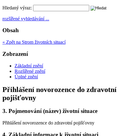
Hledaný výraz:
rozšířené vyhledávání ...
Obsah
« Zpět na Strom životních situací
Zobrazení
Základní znění
Rozšířené znění
Úplné znění
Přihlášení novorozence do zdravotní
pojišťovny
3.
Pojmenování (název) životní situace
Přihlášení novorozence do zdravotní pojišťovny
4.
Základní informace k životní situaci