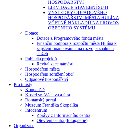
HOSPODÁŘSTVÍ
LIKVIDACE STAVEBNÍ SUTI
VÝSLEDKY ODPADOVÉHO
HOSPODÁŘSTVÍ MĚSTA HULÍNA
VČETNĚ NÁKLADŮ NA PROVOZ
OBECNÍHO SYSTÉMU
Dotace
Dotace z Programového fondu města
Finanční podpora z rozpočtu města Hulína k
zajištění financování a na rozvoj sociálních
služeb
Publicita projektů
Revitalizace náměstí
Hospodaření města
Hospodaření sdružení obcí
Odpadové hospodářství
Pro turisty
Koupaliště
Kostel sv. Václava a fara
Románský portál
Muzeum Františka Skopalíka
Infocentrum
Zprávy z Informačního centra
Otevření centra (fotogalerie)
Organizace