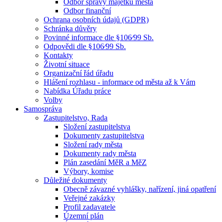
Odbor správy majetku města
Odbor finanční
Ochrana osobních údajů (GDPR)
Schránka důvěry
Povinné informace dle §106⁄99 Sb.
Odpovědi dle §106⁄99 Sb.
Kontakty
Životní situace
Organizační řád úřadu
Hlášení rozhlasu - informace od města až k Vám
Nabídka Úřadu práce
Volby
Samospráva
Zastupitelstvo, Rada
Složení zastupitelstva
Dokumenty zastupitelstva
Složení rady města
Dokumenty rady města
Plán zasedání MěR a MěZ
Výbory, komise
Důležité dokumenty
Obecně závazné vyhlášky, nařízení, jiná opatření
Veřejné zakázky
Profil zadavatele
Územní plán