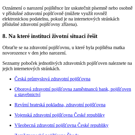
Oznámení o narození pojištěnce lze uskutečnit písemně nebo osobně
v příslušné zdravotní pojišťovně (můžete využít rovněž
elektronickou podatelnu, pokud je na internetových stránkách
příslušné zdravotní pojišťovny zřízena).
8.
Na které instituci životní situaci řešit
Obraťte se na zdravotní pojišťovnu, u které byla pojištěna matka
novorozence v den jeho narození.
Seznamy poboček jednotlivých zdravotních pojišťoven naleznete na
jejich internetových stránkách.
Česká průmyslová zdravotní pojišťovna
Oborová zdravotní pojišťovna zaměstnanců bank, pojišťoven
a stavebnictví
Revírní bratrská pokladna, zdravotní pojišťovna
Vojenská zdravotní pojišťovna České republiky
Všeobecná zdravotní pojišťovna České republiky