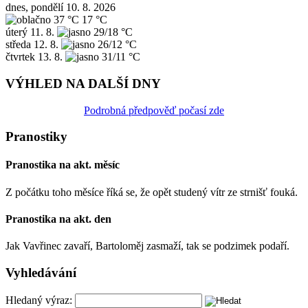
dnes, pondělí 10. 8. 2026
37 °C
17 °C
úterý
11. 8.
29/18 °C
středa
12. 8.
26/12 °C
čtvrtek
13. 8.
31/11 °C
VÝHLED NA DALŠÍ DNY
Podrobná předpověď počasí zde
Pranostiky
Pranostika na akt. měsíc
Z počátku toho měsíce říká se, že opět studený vítr ze strnišť fouká.
Pranostika na akt. den
Jak Vavřinec zavaří, Bartoloměj zasmaží, tak se podzimek podaří.
Vyhledávání
Hledaný výraz: