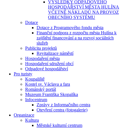
VÝSLEDKY ODPADOVÉHO
HOSPODÁŘSTVÍ MĚSTA HULÍNA
VČETNĚ NÁKLADŮ NA PROVOZ
OBECNÍHO SYSTÉMU
Dotace
Dotace z Programového fondu města
Finanční podpora z rozpočtu města Hulína k
zajištění financování a na rozvoj sociálních
služeb
Publicita projektů
Revitalizace náměstí
Hospodaření města
Hospodaření sdružení obcí
Odpadové hospodářství
Pro turisty
Koupaliště
Kostel sv. Václava a fara
Románský portál
Muzeum Františka Skopalíka
Infocentrum
Zprávy z Informačního centra
Otevření centra (fotogalerie)
Organizace
Kultura
Městské kulturní centrum