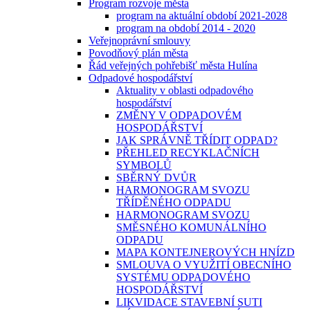
Program rozvoje města
program na aktuální období 2021-2028
program na období 2014 - 2020
Veřejnoprávní smlouvy
Povodňový plán města
Řád veřejných pohřebišť města Hulína
Odpadové hospodářství
Aktuality v oblasti odpadového
hospodářství
ZMĚNY V ODPADOVÉM
HOSPODÁŘSTVÍ
JAK SPRÁVNĚ TŘÍDIT ODPAD?
PŘEHLED RECYKLAČNÍCH
SYMBOLŮ
SBĚRNÝ DVŮR
HARMONOGRAM SVOZU
TŘÍDĚNÉHO ODPADU
HARMONOGRAM SVOZU
SMĚSNÉHO KOMUNÁLNÍHO
ODPADU
MAPA KONTEJNEROVÝCH HNÍZD
SMLOUVA O VYUŽITÍ OBECNÍHO
SYSTÉMU ODPADOVÉHO
HOSPODÁŘSTVÍ
LIKVIDACE STAVEBNÍ SUTI