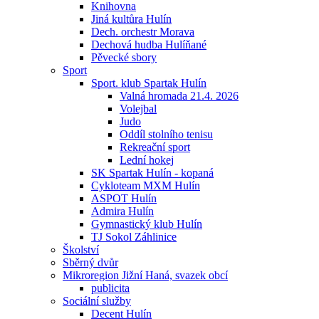
Knihovna
Jiná kultůra Hulín
Dech. orchestr Morava
Dechová hudba Hulíňané
Pěvecké sbory
Sport
Sport. klub Spartak Hulín
Valná hromada 21.4. 2026
Volejbal
Judo
Oddíl stolního tenisu
Rekreační sport
Lední hokej
SK Spartak Hulín - kopaná
Cykloteam MXM Hulín
ASPOT Hulín
Admira Hulín
Gymnastický klub Hulín
TJ Sokol Záhlinice
Školství
Sběrný dvůr
Mikroregion Jižní Haná, svazek obcí
publicita
Sociální služby
Decent Hulín