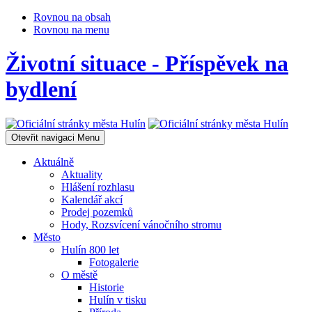
Rovnou na obsah
Rovnou na menu
Životní situace - Příspěvek na
bydlení
Otevřit navigaci
Menu
Aktuálně
Aktuality
Hlášení rozhlasu
Kalendář akcí
Prodej pozemků
Hody, Rozsvícení vánočního stromu
Město
Hulín 800 let
Fotogalerie
O městě
Historie
Hulín v tisku