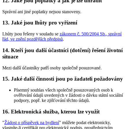
12.
Jaké jsou poplatky a jak je lze uhradit
Správní ani jiné poplatky nejsou stanoveny.
13.
Jaké jsou lhůty pro vyřízení
Lhůty jsou řešeny v souladu se
zákonem č. 500/2004 Sb., správní
řád, ve znění pozdějších předpisů
.
14.
Kteří jsou další účastníci (dotčení) řešení životní
situace
Mezi další účastníky patří osoby společně posuzované.
15.
Jaké další činnosti jsou po žadateli požadovány
Písemný souhlas všech společně posuzovaných osob k
ověřování údajů uvedených v žádosti o dávku státní sociální
podpory, popř. ke zjišťování těchto údajů.
16.
Elektronická služba, kterou lze využít
"
Žádost o příspěvek na bydlení
" můžete podat elektronicky,
vlastníte-li certifikát pro elektronický podpis, prostřednictvím