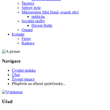
Školství
Sběrný dvůr
Mikroregion Jižní Haná, svazek obcí
publicita
Sociální služby
Decent Hulín
Ostatní
Kontakt
Firmy
Radnice
Navigace
Úvodní stránka
Úřad
Životní situace
Příspěvek na zřízení společensky...
Úřad