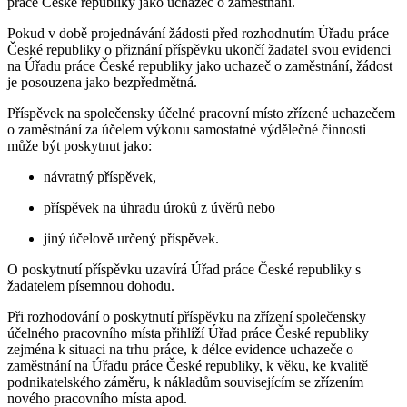
práce České republiky jako uchazeč o zaměstnání.
Pokud v době projednávání žádosti před rozhodnutím Úřadu práce
České republiky o přiznání příspěvku ukončí žadatel svou evidenci
na Úřadu práce České republiky jako uchazeč o zaměstnání, žádost
je posouzena jako bezpředmětná.
Příspěvek na společensky účelné pracovní místo zřízené uchazečem
o zaměstnání za účelem výkonu samostatné výdělečné činnosti
může být poskytnut jako:
návratný příspěvek,
příspěvek na úhradu úroků z úvěrů nebo
jiný účelově určený příspěvek.
O poskytnutí příspěvku uzavírá Úřad práce České republiky s
žadatelem písemnou dohodu.
Při rozhodování o poskytnutí příspěvku na zřízení společensky
účelného pracovního místa přihlíží Úřad práce České republiky
zejména k situaci na trhu práce, k délce evidence uchazeče o
zaměstnání na Úřadu práce České republiky, k věku, ke kvalitě
podnikatelského záměru, k nákladům souvisejícím se zřízením
nového pracovního místa apod.