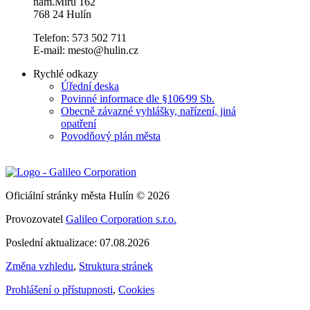
nám.Míru 162
768 24 Hulín
Telefon: 573 502 711
E-mail: mesto@hulin.cz
Rychlé odkazy
Úřední deska
Povinné informace dle §106⁄99 Sb.
Obecně závazné vyhlášky, nařízení, jiná
opatření
Povodňový plán města
Oficiální stránky města Hulín © 2026
Provozovatel
Galileo Corporation s.r.o.
Poslední aktualizace: 07.08.2026
Změna vzhledu
,
Struktura stránek
Prohlášení o přístupnosti
,
Cookies