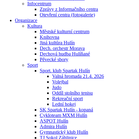
Infocentrum
Zprávy z Informačního centra
Otevření centra (fotogalerie)
Organizace
Kultura
Městské kulturní centrum
Knihovna
Jiná kultůra Hulín
Dech. orchestr Morava
Dechová hudba Hulíňané
Pěvecké sbory
Sport
Sport. klub Spartak Hulín
Valná hromada 21.4. 2026
Volejbal
Judo
Oddíl stolního tenisu
Rekreační sport
Lední hokej
SK Spartak Hulín - kopaná
Cykloteam MXM Hulín
ASPOT Hulín
Admira Hulín
Gymnastický klub Hulín
TJ Sokol Záhlinice