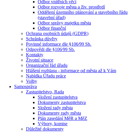
Odbor vnitřních věcí
Odbor rozvoje města a živ. prostředí
Oddělení územního plánování a stavebního řádu
(stavební úřad)
Odbor správy majetku města
Odbor finanční
Ochrana osobních údajů (GDPR)
Schránka důvěry
Povinné informace dle §106⁄99 Sb.
Odpovědi dle §106⁄99 Sb.
Kontakty
Životní situace
Organizační řád úřadu
Hlášení rozhlasu - informace od města až k Vám
Nabídka Úřadu práce
Volby
Samospráva
Zastupitelstvo, Rada
Složení zastupitelstva
Dokumenty zastupitelstva
Složení rady města
Dokumenty rady města
Plán zasedání MěR a MěZ
Výbory, komise
Důležité dokumenty