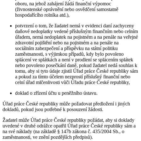
oboru, na jehož zahájení žádá finanční výpomoc
(živnostenské oprávnění nebo osvědčení samostatně
hospodařícího rolníka atd.),
potvrzení o tom, že žadatel nemá v evidenci daní zachyceny
daňové nedoplatky vedené příslušným finančním nebo celním
úřadem, nemá nedoplatek na pojistném a na penále na veřejné
zdravotní pojištění nebo na pojistném a na penále na
sociálním zabezpečení a příspěvku na státní politiku
zaměstnanosti, s výjimkou případů, kdy bylo povoleno
splácení ve splátkách a není v prodlení se splácením splátek
nebo povoleno posečkání daně, pokud žadatel nedá souhlas k
tomu, aby si tyto údaje zjistil Úřad práce České republiky sám
a pokud za tímto účelem nezprostí příslušný finanční nebo
celní úřad mlčenlivosti vůči Úřadu práce České republiky,
doklad o zřízení účtu u peněžního ústavu.
Úřad práce České republiky může požadovat předložení i jiných
dokladů, pokud jsou potřebné k posouzení žádosti.
Žadatel může Úřad práce České republiky požádat, aby si doklady
uvedené v druhé odrážce opatřil Úřad práce České republiky sám a
na své náklady (na základě § 147b zákona č. 435/2004 Sb., o
zaměstnanosti, ve znění pozdějších předpisů).