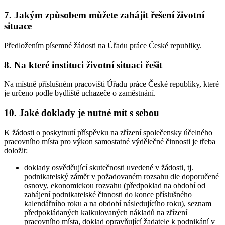
7.
Jakým způsobem můžete zahájit řešení životní
situace
Předložením písemné žádosti na Úřadu práce České republiky.
8.
Na které instituci životní situaci řešit
Na místně příslušném pracovišti Úřadu práce České republiky, které
je určeno podle bydliště uchazeče o zaměstnání.
10.
Jaké doklady je nutné mít s sebou
K žádosti o poskytnutí příspěvku na zřízení společensky účelného
pracovního místa pro výkon samostatné výdělečné činnosti je třeba
doložit:
doklady osvědčující skutečnosti uvedené v žádosti, tj.
podnikatelský záměr v požadovaném rozsahu dle doporučené
osnovy, ekonomickou rozvahu (předpoklad na období od
zahájení podnikatelské činnosti do konce příslušného
kalendářního roku a na období následujícího roku), seznam
předpokládaných kalkulovaných nákladů na zřízení
pracovního místa, doklad opravňující žadatele k podnikání v