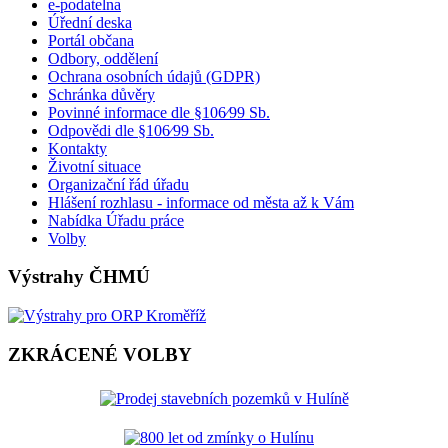
e-podatelna
Úřední deska
Portál občana
Odbory, oddělení
Ochrana osobních údajů (GDPR)
Schránka důvěry
Povinné informace dle §106⁄99 Sb.
Odpovědi dle §106⁄99 Sb.
Kontakty
Životní situace
Organizační řád úřadu
Hlášení rozhlasu - informace od města až k Vám
Nabídka Úřadu práce
Volby
Výstrahy ČHMÚ
ZKRÁCENÉ VOLBY