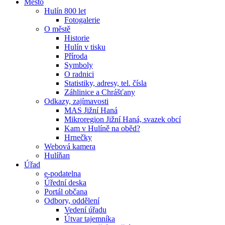
Město
Hulín 800 let
Fotogalerie
O městě
Historie
Hulín v tisku
Příroda
Symboly
O radnici
Statistiky, adresy, tel. čísla
Záhlinice a Chrášťany
Odkazy, zajímavosti
MAS Jižní Haná
Mikroregion Jižní Haná, svazek obcí
Kam v Hulíně na oběd?
Hrnečky
Webová kamera
Hulíňan
Úřad
e-podatelna
Úřední deska
Portál občana
Odbory, oddělení
Vedení úřadu
Útvar tajemníka