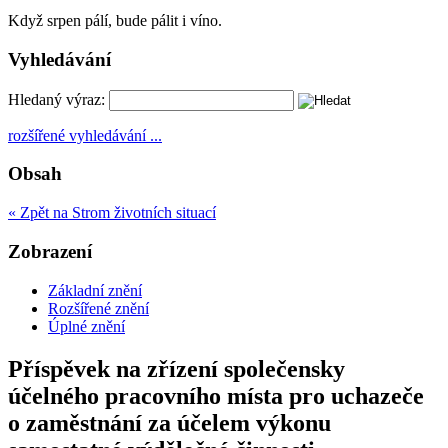
Když srpen pálí, bude pálit i víno.
Vyhledávání
Hledaný výraz:
rozšířené vyhledávání ...
Obsah
« Zpět na Strom životních situací
Zobrazení
Základní znění
Rozšířené znění
Úplné znění
Příspěvek na zřízení společensky
účelného pracovního místa pro uchazeče
o zaměstnání za účelem výkonu