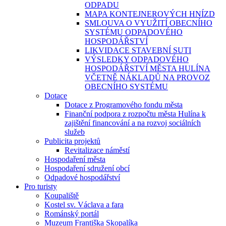
ODPADU
MAPA KONTEJNEROVÝCH HNÍZD
SMLOUVA O VYUŽITÍ OBECNÍHO
SYSTÉMU ODPADOVÉHO
HOSPODÁŘSTVÍ
LIKVIDACE STAVEBNÍ SUTI
VÝSLEDKY ODPADOVÉHO
HOSPODÁŘSTVÍ MĚSTA HULÍNA
VČETNĚ NÁKLADŮ NA PROVOZ
OBECNÍHO SYSTÉMU
Dotace
Dotace z Programového fondu města
Finanční podpora z rozpočtu města Hulína k
zajištění financování a na rozvoj sociálních
služeb
Publicita projektů
Revitalizace náměstí
Hospodaření města
Hospodaření sdružení obcí
Odpadové hospodářství
Pro turisty
Koupaliště
Kostel sv. Václava a fara
Románský portál
Muzeum Františka Skopalíka