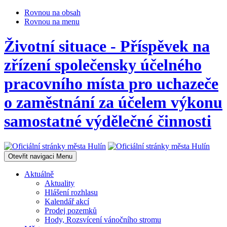
Rovnou na obsah
Rovnou na menu
Životní situace - Příspěvek na
zřízení společensky účelného
pracovního místa pro uchazeče
o zaměstnání za účelem výkonu
samostatné výdělečné činnosti
Otevřit navigaci
Menu
Aktuálně
Aktuality
Hlášení rozhlasu
Kalendář akcí
Prodej pozemků
Hody, Rozsvícení vánočního stromu