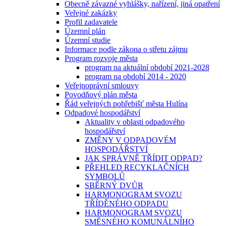
Obecně závazné vyhlášky, nařízení, jiná opatření
Veřejné zakázky
Profil zadavatele
Územní plán
Územní studie
Informace podle zákona o střetu zájmu
Program rozvoje města
program na aktuální období 2021-2028
program na období 2014 - 2020
Veřejnoprávní smlouvy
Povodňový plán města
Řád veřejných pohřebišť města Hulína
Odpadové hospodářství
Aktuality v oblasti odpadového
hospodářství
ZMĚNY V ODPADOVÉM
HOSPODÁŘSTVÍ
JAK SPRÁVNĚ TŘÍDIT ODPAD?
PŘEHLED RECYKLAČNÍCH
SYMBOLŮ
SBĚRNÝ DVŮR
HARMONOGRAM SVOZU
TŘÍDĚNÉHO ODPADU
HARMONOGRAM SVOZU
SMĚSNÉHO KOMUNÁLNÍHO