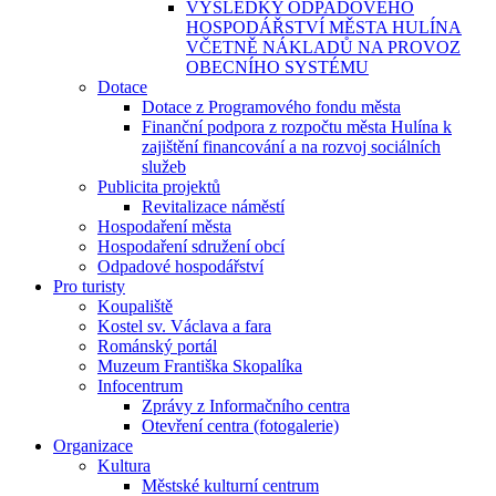
VÝSLEDKY ODPADOVÉHO
HOSPODÁŘSTVÍ MĚSTA HULÍNA
VČETNĚ NÁKLADŮ NA PROVOZ
OBECNÍHO SYSTÉMU
Dotace
Dotace z Programového fondu města
Finanční podpora z rozpočtu města Hulína k
zajištění financování a na rozvoj sociálních
služeb
Publicita projektů
Revitalizace náměstí
Hospodaření města
Hospodaření sdružení obcí
Odpadové hospodářství
Pro turisty
Koupaliště
Kostel sv. Václava a fara
Románský portál
Muzeum Františka Skopalíka
Infocentrum
Zprávy z Informačního centra
Otevření centra (fotogalerie)
Organizace
Kultura
Městské kulturní centrum