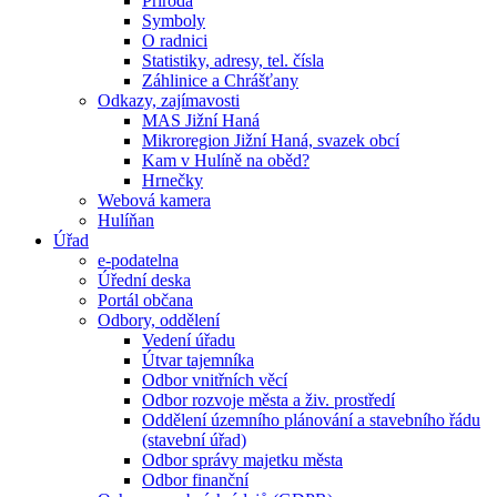
Příroda
Symboly
O radnici
Statistiky, adresy, tel. čísla
Záhlinice a Chrášťany
Odkazy, zajímavosti
MAS Jižní Haná
Mikroregion Jižní Haná, svazek obcí
Kam v Hulíně na oběd?
Hrnečky
Webová kamera
Hulíňan
Úřad
e-podatelna
Úřední deska
Portál občana
Odbory, oddělení
Vedení úřadu
Útvar tajemníka
Odbor vnitřních věcí
Odbor rozvoje města a živ. prostředí
Oddělení územního plánování a stavebního řádu
(stavební úřad)
Odbor správy majetku města
Odbor finanční