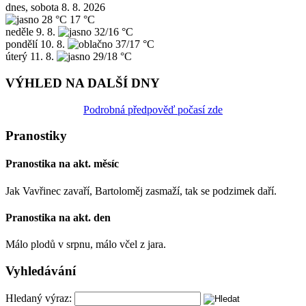
dnes, sobota 8. 8. 2026
28 °C
17 °C
neděle
9. 8.
32/16 °C
pondělí
10. 8.
37/17 °C
úterý
11. 8.
29/18 °C
VÝHLED NA DALŠÍ DNY
Podrobná předpověď počasí zde
Pranostiky
Pranostika na akt. měsíc
Jak Vavřinec zavaří, Bartoloměj zasmaží, tak se podzimek daří.
Pranostika na akt. den
Málo plodů v srpnu, málo včel z jara.
Vyhledávání
Hledaný výraz: