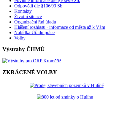
Povinné informace dle §106⁄99 Sb.
Odpovědi dle §106⁄99 Sb.
Kontakty
Životní situace
Organizační řád úřadu
Hlášení rozhlasu - informace od města až k Vám
Nabídka Úřadu práce
Volby
Výstrahy ČHMÚ
ZKRÁCENÉ VOLBY