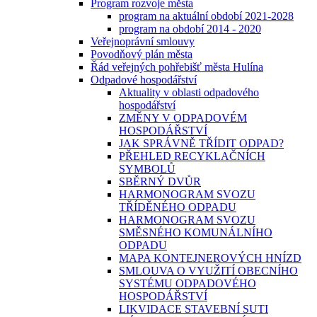
Program rozvoje města
program na aktuální období 2021-2028
program na období 2014 - 2020
Veřejnoprávní smlouvy
Povodňový plán města
Řád veřejných pohřebišť města Hulína
Odpadové hospodářství
Aktuality v oblasti odpadového
hospodářství
ZMĚNY V ODPADOVÉM
HOSPODÁŘSTVÍ
JAK SPRÁVNĚ TŘÍDIT ODPAD?
PŘEHLED RECYKLAČNÍCH
SYMBOLŮ
SBĚRNÝ DVŮR
HARMONOGRAM SVOZU
TŘÍDĚNÉHO ODPADU
HARMONOGRAM SVOZU
SMĚSNÉHO KOMUNÁLNÍHO
ODPADU
MAPA KONTEJNEROVÝCH HNÍZD
SMLOUVA O VYUŽITÍ OBECNÍHO
SYSTÉMU ODPADOVÉHO
HOSPODÁŘSTVÍ
LIKVIDACE STAVEBNÍ SUTI