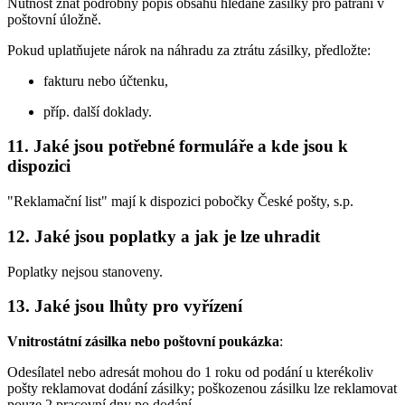
Nutnost znát podrobný popis obsahu hledané zásilky pro pátrání v
poštovní úložně.
Pokud uplatňujete nárok na náhradu za ztrátu zásilky, předložte:
fakturu nebo účtenku,
příp. další doklady.
11.
Jaké jsou potřebné formuláře a kde jsou k
dispozici
"Reklamační list" mají k dispozici pobočky České pošty, s.p.
12.
Jaké jsou poplatky a jak je lze uhradit
Poplatky nejsou stanoveny.
13.
Jaké jsou lhůty pro vyřízení
Vnitrostátní zásilka nebo poštovní poukázka
:
Odesílatel nebo adresát mohou do 1 roku od podání u kterékoliv
pošty reklamovat dodání zásilky; poškozenou zásilku lze reklamovat
pouze 2 pracovní dny po dodání.