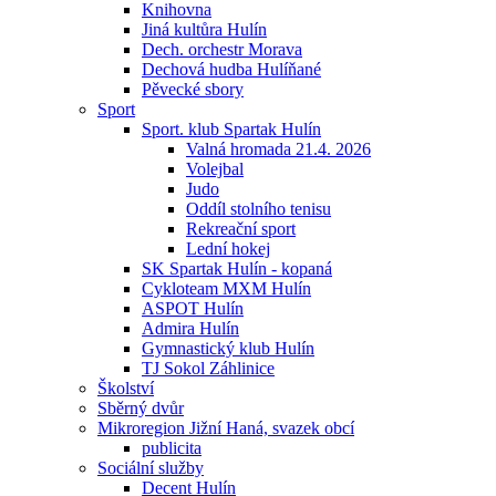
Knihovna
Jiná kultůra Hulín
Dech. orchestr Morava
Dechová hudba Hulíňané
Pěvecké sbory
Sport
Sport. klub Spartak Hulín
Valná hromada 21.4. 2026
Volejbal
Judo
Oddíl stolního tenisu
Rekreační sport
Lední hokej
SK Spartak Hulín - kopaná
Cykloteam MXM Hulín
ASPOT Hulín
Admira Hulín
Gymnastický klub Hulín
TJ Sokol Záhlinice
Školství
Sběrný dvůr
Mikroregion Jižní Haná, svazek obcí
publicita
Sociální služby
Decent Hulín