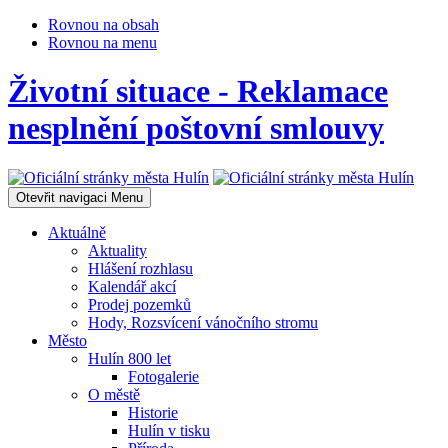
Rovnou na obsah
Rovnou na menu
Životní situace - Reklamace
nesplnění poštovní smlouvy
Otevřit navigaci
Menu
Aktuálně
Aktuality
Hlášení rozhlasu
Kalendář akcí
Prodej pozemků
Hody, Rozsvícení vánočního stromu
Město
Hulín 800 let
Fotogalerie
O městě
Historie
Hulín v tisku