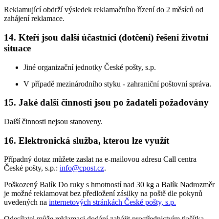
Reklamující obdrží výsledek reklamačního řízení do 2 měsíců od
zahájení reklamace.
14.
Kteří jsou další účastníci (dotčení) řešení životní
situace
Jiné organizační jednotky České pošty, s.p.
V případě mezinárodního styku - zahraniční poštovní správa.
15.
Jaké další činnosti jsou po žadateli požadovány
Další činnosti nejsou stanoveny.
16.
Elektronická služba, kterou lze využít
Případný dotaz můžete zaslat na e-mailovou adresu Call centra
České pošty, s.p.:
info@cpost.cz
.
Poškozený Balík Do ruky s hmotností nad 30 kg a Balík Nadrozměr
je možné reklamovat bez předložení zásilky na poště dle pokynů
uvedených na
internetových stránkách České pošty, s.p.
Odesílatel může reklamaci dodání zahájit prostřednictvím tlačítka