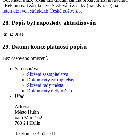
"Reklamovat zásilku" ve Sledování zásilky (track&trace) na
internetových stránkách České pošty, s.p.
28.
Popis byl naposledy aktualizován
30.04.2018
29.
Datum konce platnosti popisu
Bez časového omezení.
Samospráva
Složení zastupitelstva
Dokumenty zastupitelstva
Složení rady města
Dokumenty rady města
Úřad
Adresa
Město Hulín
nám.Míru 162
768 24 Hulín
Telefon: 573 502 711