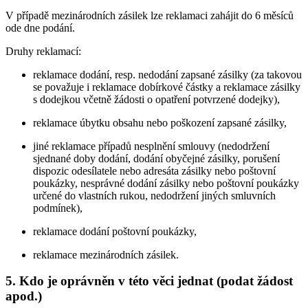
V případě mezinárodních zásilek lze reklamaci zahájit do 6 měsíců
ode dne podání.
Druhy reklamací:
reklamace dodání, resp. nedodání zapsané zásilky (za takovou
se považuje i reklamace dobírkové částky a reklamace zásilky
s dodejkou včetně žádosti o opatření potvrzené dodejky),
reklamace úbytku obsahu nebo poškození zapsané zásilky,
jiné reklamace případů nesplnění smlouvy (nedodržení
sjednané doby dodání, dodání obyčejné zásilky, porušení
dispozic odesílatele nebo adresáta zásilky nebo poštovní
poukázky, nesprávné dodání zásilky nebo poštovní poukázky
určené do vlastních rukou, nedodržení jiných smluvních
podmínek),
reklamace dodání poštovní poukázky,
reklamace mezinárodních zásilek.
5.
Kdo je oprávněn v této věci jednat (podat žádost
apod.)