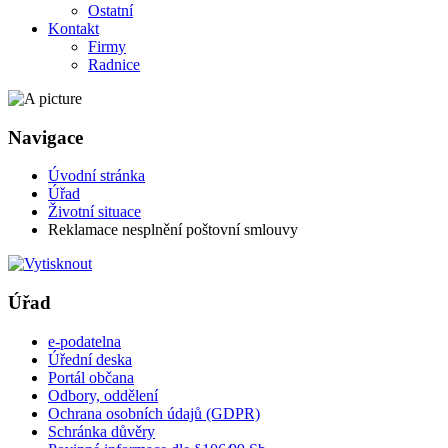
Ostatní
Kontakt
Firmy
Radnice
Navigace
Úvodní stránka
Úřad
Životní situace
Reklamace nesplnění poštovní smlouvy
Úřad
e-podatelna
Úřední deska
Portál občana
Odbory, oddělení
Ochrana osobních údajů (GDPR)
Schránka důvěry