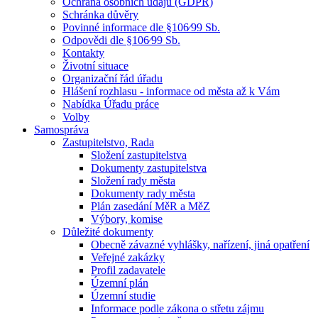
Ochrana osobních údajů (GDPR)
Schránka důvěry
Povinné informace dle §106⁄99 Sb.
Odpovědi dle §106⁄99 Sb.
Kontakty
Životní situace
Organizační řád úřadu
Hlášení rozhlasu - informace od města až k Vám
Nabídka Úřadu práce
Volby
Samospráva
Zastupitelstvo, Rada
Složení zastupitelstva
Dokumenty zastupitelstva
Složení rady města
Dokumenty rady města
Plán zasedání MěR a MěZ
Výbory, komise
Důležité dokumenty
Obecně závazné vyhlášky, nařízení, jiná opatření
Veřejné zakázky
Profil zadavatele
Územní plán
Územní studie
Informace podle zákona o střetu zájmu