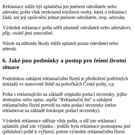
Reklamace může být uplatněna jen jménem odesílatele nebo
adresáta; pošta však nezkoumá totožnost osoby, která o reklamaci
žádá, ani její oprávnění jednat jménem odesílatele, resp. adresáta.
Výsledek reklamace pošta sdělí písemně odesílateli nebo adresátovi,
příp. osobě jimi zmocněné.
Nárok na náhradu škody může uplatnit pouze odesílatel nebo
adresát.
6.
Jaké jsou podmínky a postup pro řešení životní
situace
Podmínkou zahájení reklamačního řízení je předložení potřebných
dokladů ve stanovené lhůtě na pobočkách České pošty, s.p.
Pošta s reklamujícím na základě originálu podací stvrzenky, jejího
druhopisu nebo opisu, sepíše "Reklamační list" a zahájení
reklamačního řízení potvrdí na rubu podací stvrzenky (nelze
reklamovat na základě fotokopie podací stvrzenky).
Výsledek reklamace sděluje vždy pošta, u níž jste reklamaci
uplatnili; platí zde výjimka - jestliže byla reklamace postoupena jiné
(příslušné) poště k vyřízení, potom výsledek reklamačního řízení