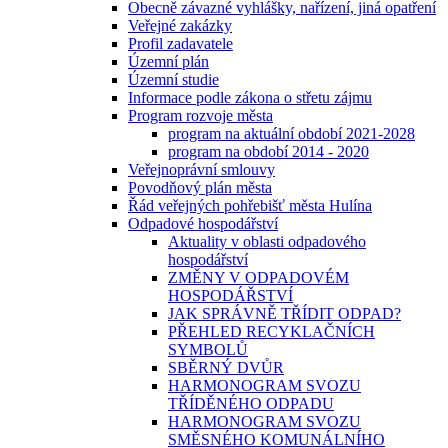
Obecně závazné vyhlášky, nařízení, jiná opatření
Veřejné zakázky
Profil zadavatele
Územní plán
Územní studie
Informace podle zákona o střetu zájmu
Program rozvoje města
program na aktuální období 2021-2028
program na období 2014 - 2020
Veřejnoprávní smlouvy
Povodňový plán města
Řád veřejných pohřebišť města Hulína
Odpadové hospodářství
Aktuality v oblasti odpadového
hospodářství
ZMĚNY V ODPADOVÉM
HOSPODÁŘSTVÍ
JAK SPRÁVNĚ TŘÍDIT ODPAD?
PŘEHLED RECYKLAČNÍCH
SYMBOLŮ
SBĚRNÝ DVŮR
HARMONOGRAM SVOZU
TŘÍDĚNÉHO ODPADU
HARMONOGRAM SVOZU
SMĚSNÉHO KOMUNÁLNÍHO