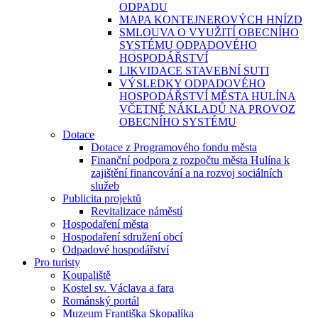
ODPADU
MAPA KONTEJNEROVÝCH HNÍZD
SMLOUVA O VYUŽITÍ OBECNÍHO
SYSTÉMU ODPADOVÉHO
HOSPODÁŘSTVÍ
LIKVIDACE STAVEBNÍ SUTI
VÝSLEDKY ODPADOVÉHO
HOSPODÁŘSTVÍ MĚSTA HULÍNA
VČETNĚ NÁKLADŮ NA PROVOZ
OBECNÍHO SYSTÉMU
Dotace
Dotace z Programového fondu města
Finanční podpora z rozpočtu města Hulína k
zajištění financování a na rozvoj sociálních
služeb
Publicita projektů
Revitalizace náměstí
Hospodaření města
Hospodaření sdružení obcí
Odpadové hospodářství
Pro turisty
Koupaliště
Kostel sv. Václava a fara
Románský portál
Muzeum Františka Skopalíka