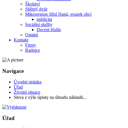
Školství
Sběrný dvůr
Mikroregion Jižní Haná, svazek obcí
publicita
Sociální služby
Decent Hulín
Ostatní
Kontakt
Firmy
Radnice
Navigace
Úvodní stránka
Úřad
Životní situace
Sleva z výše úplaty na úhradu nákladů...
Úřad