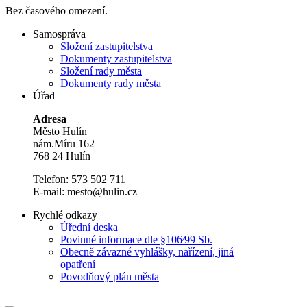
Bez časového omezení.
Samospráva
Složení zastupitelstva
Dokumenty zastupitelstva
Složení rady města
Dokumenty rady města
Úřad
Adresa
Město Hulín
nám.Míru 162
768 24 Hulín
Telefon: 573 502 711
E-mail: mesto@hulin.cz
Rychlé odkazy
Úřední deska
Povinné informace dle §106⁄99 Sb.
Obecně závazné vyhlášky, nařízení, jiná
opatření
Povodňový plán města