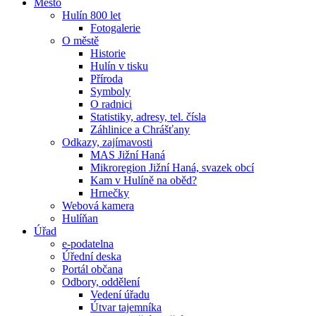
Město
Hulín 800 let
Fotogalerie
O městě
Historie
Hulín v tisku
Příroda
Symboly
O radnici
Statistiky, adresy, tel. čísla
Záhlinice a Chrášťany
Odkazy, zajímavosti
MAS Jižní Haná
Mikroregion Jižní Haná, svazek obcí
Kam v Hulíně na oběd?
Hrnečky
Webová kamera
Hulíňan
Úřad
e-podatelna
Úřední deska
Portál občana
Odbory, oddělení
Vedení úřadu
Útvar tajemníka