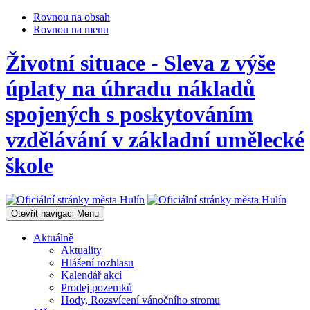
Rovnou na obsah
Rovnou na menu
Životní situace - Sleva z výše
úplaty na úhradu nákladů
spojených s poskytováním
vzdělávání v základní umělecké
škole
Otevřit navigaci
Menu
Aktuálně
Aktuality
Hlášení rozhlasu
Kalendář akcí
Prodej pozemků
Hody, Rozsvícení vánočního stromu