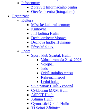
Infocentrum
Zprávy z Informačního centra
Otevření centra (fotogalerie)
Organizace
Kultura
Městské kulturní centrum
Knihovna
Jiná kultůra Hulín
Dech. orchestr Morava
Dechová hudba Hulíňané
Pěvecké sbory
Sport
Sport. klub Spartak Hulín
Valná hromada 21.4. 2026
Volejbal
Judo
Oddíl stolního tenisu
Rekreační sport
Lední hokej
SK Spartak Hulín - kopaná
Cykloteam MXM Hulín
ASPOT Hulín
Admira Hulín
Gymnastický klub Hulín
TJ Sokol Záhlinice