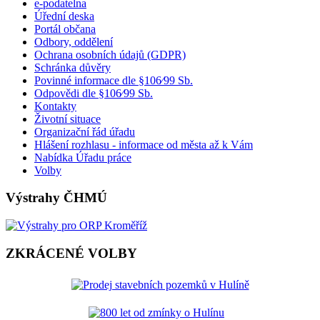
e-podatelna
Úřední deska
Portál občana
Odbory, oddělení
Ochrana osobních údajů (GDPR)
Schránka důvěry
Povinné informace dle §106⁄99 Sb.
Odpovědi dle §106⁄99 Sb.
Kontakty
Životní situace
Organizační řád úřadu
Hlášení rozhlasu - informace od města až k Vám
Nabídka Úřadu práce
Volby
Výstrahy ČHMÚ
ZKRÁCENÉ VOLBY