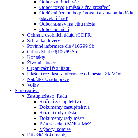
Odbor vnitřních věcí
Odbor rozvoje města a živ. prostředí
Oddělení územního plánování a stavebního řádu
(stavební úřad)
Odbor správy majetku města
Odbor finanční
Ochrana osobních údajů (GDPR)
Schránka důvěry
Povinné informace dle §106⁄99 Sb.
Odpovědi dle §106⁄99 Sb.
Kontakty
Životní situace
Organizační řád úřadu
Hlášení rozhlasu - informace od města až k Vám
Nabídka Úřadu práce
Volby
Samospráva
Zastupitelstvo, Rada
Složení zastupitelstva
Dokumenty zastupitelstva
Složení rady města
Dokumenty rady města
Plán zasedání MěR a MěZ
Výbory, komise
Důležité dokumenty