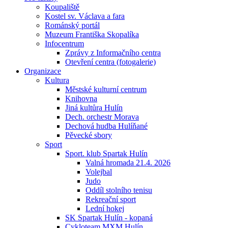
Koupaliště
Kostel sv. Václava a fara
Románský portál
Muzeum Františka Skopalíka
Infocentrum
Zprávy z Informačního centra
Otevření centra (fotogalerie)
Organizace
Kultura
Městské kulturní centrum
Knihovna
Jiná kultůra Hulín
Dech. orchestr Morava
Dechová hudba Hulíňané
Pěvecké sbory
Sport
Sport. klub Spartak Hulín
Valná hromada 21.4. 2026
Volejbal
Judo
Oddíl stolního tenisu
Rekreační sport
Lední hokej
SK Spartak Hulín - kopaná
Cykloteam MXM Hulín