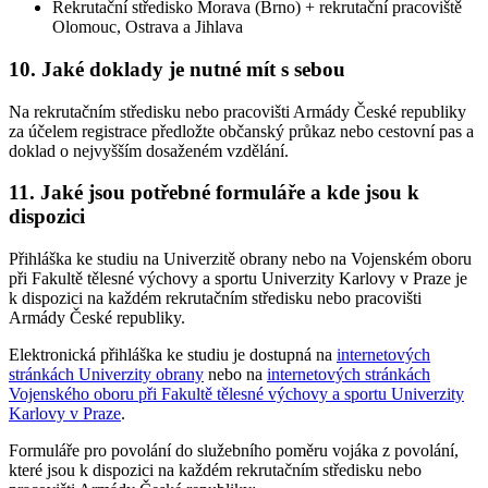
Rekrutační středisko Morava (Brno) + rekrutační pracoviště
Olomouc, Ostrava a Jihlava
10.
Jaké doklady je nutné mít s sebou
Na rekrutačním středisku nebo pracovišti Armády České republiky
za účelem registrace předložte občanský průkaz nebo cestovní pas a
doklad o nejvyšším dosaženém vzdělání.
11.
Jaké jsou potřebné formuláře a kde jsou k
dispozici
Přihláška ke studiu na Univerzitě obrany nebo na Vojenském oboru
při Fakultě tělesné výchovy a sportu Univerzity Karlovy v Praze je
k dispozici na každém rekrutačním středisku nebo pracovišti
Armády České republiky.
Elektronická přihláška ke studiu je dostupná na
internetových
stránkách Univerzity obrany
nebo na
internetových stránkách
Vojenského oboru při Fakultě tělesné výchovy a sportu Univerzity
Karlovy v Praze
.
Formuláře pro povolání do služebního poměru vojáka z povolání,
které jsou k dispozici na každém rekrutačním středisku nebo