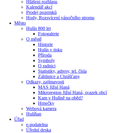
Hlášení rozhlasu
Kalendář akcí
Prodej pozemků
Hody, Rozsvícení vánočního stromu
Město
Hulín 800 let
Fotogalerie
O městě
Historie
Hulín v tisku
Příroda
Symboly
O radnici
Statistiky, adresy, tel. čísla
Záhlinice a Chrášťany
Odkazy, zajímavosti
MAS Jižní Haná
Mikroregion Jižní Haná, svazek obcí
Kam v Hulíně na oběd?
Hrnečky
Webová kamera
Hulíňan
Úřad
e-podatelna
Úřední deska