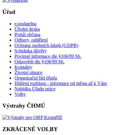
Úřad
e-podatelna
Úřední deska
Portál občana
Odbory, oddělení
Ochrana osobních údajů (GDPR)
Schránka důvěry
Povinné informace dle §106⁄99 Sb.
Odpovědi dle §106⁄99 Sb.
Kontakty
Životní situace
Organizační řád úřadu
Hlášení rozhlasu - informace od města až k Vám
Nabídka Úřadu práce
Volby
Výstrahy ČHMÚ
ZKRÁCENÉ VOLBY