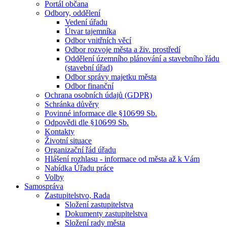
Portál občana
Odbory, oddělení
Vedení úřadu
Útvar tajemníka
Odbor vnitřních věcí
Odbor rozvoje města a živ. prostředí
Oddělení územního plánování a stavebního řádu
(stavební úřad)
Odbor správy majetku města
Odbor finanční
Ochrana osobních údajů (GDPR)
Schránka důvěry
Povinné informace dle §106⁄99 Sb.
Odpovědi dle §106⁄99 Sb.
Kontakty
Životní situace
Organizační řád úřadu
Hlášení rozhlasu - informace od města až k Vám
Nabídka Úřadu práce
Volby
Samospráva
Zastupitelstvo, Rada
Složení zastupitelstva
Dokumenty zastupitelstva
Složení rady města