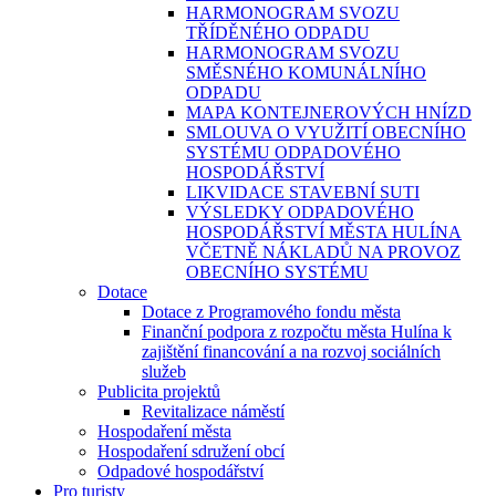
HARMONOGRAM SVOZU
TŘÍDĚNÉHO ODPADU
HARMONOGRAM SVOZU
SMĚSNÉHO KOMUNÁLNÍHO
ODPADU
MAPA KONTEJNEROVÝCH HNÍZD
SMLOUVA O VYUŽITÍ OBECNÍHO
SYSTÉMU ODPADOVÉHO
HOSPODÁŘSTVÍ
LIKVIDACE STAVEBNÍ SUTI
VÝSLEDKY ODPADOVÉHO
HOSPODÁŘSTVÍ MĚSTA HULÍNA
VČETNĚ NÁKLADŮ NA PROVOZ
OBECNÍHO SYSTÉMU
Dotace
Dotace z Programového fondu města
Finanční podpora z rozpočtu města Hulína k
zajištění financování a na rozvoj sociálních
služeb
Publicita projektů
Revitalizace náměstí
Hospodaření města
Hospodaření sdružení obcí
Odpadové hospodářství
Pro turisty