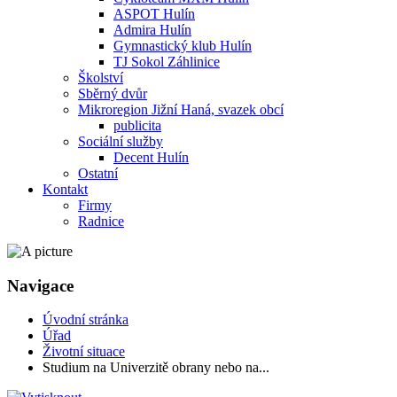
ASPOT Hulín
Admira Hulín
Gymnastický klub Hulín
TJ Sokol Záhlinice
Školství
Sběrný dvůr
Mikroregion Jižní Haná, svazek obcí
publicita
Sociální služby
Decent Hulín
Ostatní
Kontakt
Firmy
Radnice
Navigace
Úvodní stránka
Úřad
Životní situace
Studium na Univerzitě obrany nebo na...