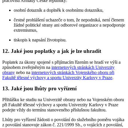
pracovišti Armády České republiky:
osobní dotazník a doplněk k osobnímu dotazníku,
čestné prohlášení uchazeče o tom, že nepodniká, není členem
žádné politické strany ani odborové organizace a nepodporuje
extremismus,
tiskopis k napsání životopisu.
12.
Jaké jsou poplatky a jak je lze uhradit
Poplatek za úkony spojené s přijímacím řízením se hradí ve výši a
způsobem zveřejněným na
internetových stránkách Univerzity
obrany
nebo na
internetových stránkách Vojenského oboru při
Fakultě tělesné výchovy a sportu Univerzity Karlovy v Praze
.
13.
Jaké jsou lhůty pro vyřízení
Přihlášku ke studiu na Univerzitě obrany nebo na Vojenském oboru
při Fakultě tělesné výchovy a sportu Univerzity Karlovy v Praze
podejte vždy do termínu stanoveného příslušnou fakultou.
Lhůty pro vyřízení žádosti o povolání do služebního poměru vojáka
z povolání stanovuje zákon č. 221/1999 Sb., o vojácích z povolání,