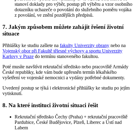
stanoví doklady pro výběr, postup při výběru a vzor osobního
dotazníku uchazeče o povolání do služebního poměru vojáka
z povolání, ve znění pozdějších předpisů.
7.
Jakým způsobem můžete zahájit řešení životní
situace
Přihlášky ke studiu zašlete na
fakulty Univerzity obrany
nebo na
Vojenský obor při Fakultě tělesné výchovy a sportu Univerzity
Karlovy v Praze
do termínu stanoveného fakultou.
Poté musíte navštívit rekrutační středisko nebo pracoviště Armády
České republiky, kde vám bude upřesněn termín lékařského
vyšetření ve vojenské nemocnici a vydány potřebné dokumenty.
Uvedený postup se týká i elektronické přihlášky ke studiu po jejím
vytisknutí.
8.
Na které instituci životní situaci řešit
Rekrutační středisko Čechy (Praha) + rekrutační pracoviště
Pardubice, České Budějovice, Plzeň, Liberec a Ústí nad
Labem