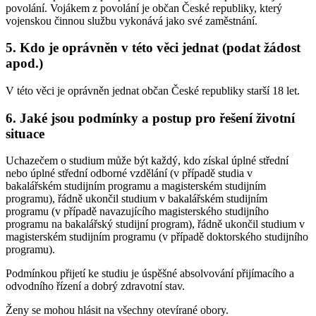
povolání. Vojákem z povolání je občan České republiky, který
vojenskou činnou službu vykonává jako své zaměstnání.
5.
Kdo je oprávněn v této věci jednat (podat žádost
apod.)
V této věci je oprávněn jednat občan České republiky starší 18 let.
6.
Jaké jsou podmínky a postup pro řešení životní
situace
Uchazečem o studium může být každý, kdo získal úplné střední
nebo úplné střední odborné vzdělání (v případě studia v
bakalářském studijním programu a magisterském studijním
programu), řádně ukončil studium v bakalářském studijním
programu (v případě navazujícího magisterského studijního
programu na bakalářský studijní program), řádně ukončil studium v
magisterském studijním programu (v případě doktorského studijního
programu).
Podmínkou přijetí ke studiu je úspěšné absolvování přijímacího a
odvodního řízení a dobrý zdravotní stav.
Ženy se mohou hlásit na všechny otevírané obory.