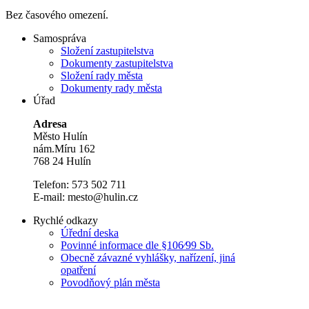
Bez časového omezení.
Samospráva
Složení zastupitelstva
Dokumenty zastupitelstva
Složení rady města
Dokumenty rady města
Úřad
Adresa
Město Hulín
nám.Míru 162
768 24 Hulín
Telefon: 573 502 711
E-mail: mesto@hulin.cz
Rychlé odkazy
Úřední deska
Povinné informace dle §106⁄99 Sb.
Obecně závazné vyhlášky, nařízení, jiná
opatření
Povodňový plán města