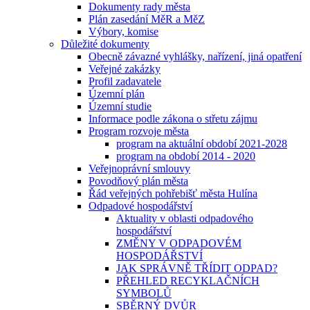
Dokumenty rady města
Plán zasedání MěR a MěZ
Výbory, komise
Důležité dokumenty
Obecně závazné vyhlášky, nařízení, jiná opatření
Veřejné zakázky
Profil zadavatele
Územní plán
Územní studie
Informace podle zákona o střetu zájmu
Program rozvoje města
program na aktuální období 2021-2028
program na období 2014 - 2020
Veřejnoprávní smlouvy
Povodňový plán města
Řád veřejných pohřebišť města Hulína
Odpadové hospodářství
Aktuality v oblasti odpadového
hospodářství
ZMĚNY V ODPADOVÉM
HOSPODÁŘSTVÍ
JAK SPRÁVNĚ TŘÍDIT ODPAD?
PŘEHLED RECYKLAČNÍCH
SYMBOLŮ
SBĚRNÝ DVŮR