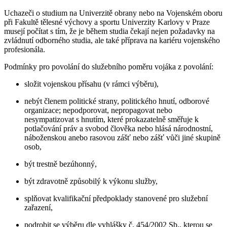
Uchazeči o studium na Univerzitě obrany nebo na Vojenském oboru
při Fakultě tělesné výchovy a sportu Univerzity Karlovy v Praze
musejí počítat s tím, že je během studia čekají nejen požadavky na
zvládnutí odborného studia, ale také příprava na kariéru vojenského
profesionála.
Podmínky pro povolání do služebního poměru vojáka z povolání:
složit vojenskou přísahu (v rámci výběru),
nebýt členem politické strany, politického hnutí, odborové
organizace; nepodporovat, nepropagovat nebo
nesympatizovat s hnutím, které prokazatelně směřuje k
potlačování práv a svobod člověka nebo hlásá národnostní,
náboženskou anebo rasovou zášť nebo zášť vůči jiné skupině
osob,
být trestně bezúhonný,
být zdravotně způsobilý k výkonu služby,
splňovat kvalifikační předpoklady stanovené pro služební
zařazení,
podrobit se výběru dle vyhlášky č. 454/2002 Sb., kterou se